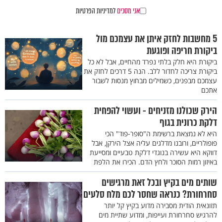
אני מסכים
למדיניות הפרטיות
5 מחשבות לחזק איתן את עצמכם מול
ביקורת חריפה ופוגעת
ביקורת היא חלק בלתי נפרד מהחיים, אבל לא כל
ביקורת צריכה לחדור ללב. הנה 5 דרכים לחזק את
עצמכם מבפנים, כשמילים מבחוץ מנסות לשבור
אתכם
הירק שכולנו מזניחים - ועשוי להפחית
דלקת כרונית בגוף
היא לא נמצאת ברשימת ה"סופר-פוד" הכי
פופולריים, ורובנו מדלגים עליה אצל הירקן, אבל
דווקא היא עשירה בנוגדי דלקת טבעיים ומסייעת
באיזון רמות הסוכר ולחץ הדם. הכירו את הלפת
שותים מים בקיץ ובכל זאת מרגישים
סחרחורת? כנראה שחסר לכם מלח סלעים
תזונאית הודית מסבירה מדוע בקיץ קל יותר
להרגיש סחרחורת ועייפות, ומדוע שתיית מים