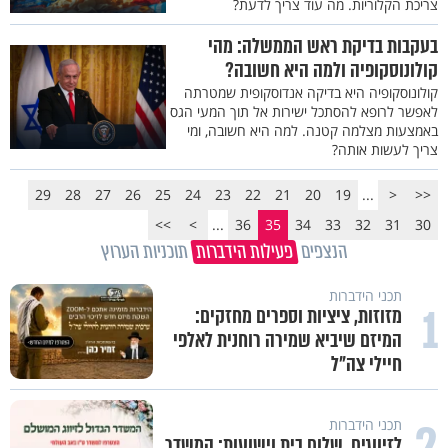
צריכת הקלוריות. מה עוד צריך לדעת?
בעקבות בדיקת ראש הממשלה: מהי
קולונוסקופיה ולמה היא חשובה?
קולונוסקופיה היא בדיקה אנדוסקופית שמטרתה
לאפשר לרופא להסתכל ישירות אל תוך המעי הגס
באמצעות מצלמה קטנה. למה היא חשובה, ומי
צריך לעשות אותה?
29
28
27
26
25
24
23
22
21
20
19
...
<
<<
>>
>
...
36
35
34
33
32
31
30
הנצפים
פעילות הידברות
תוכניות הערוץ
תכני הידברות
1
מזוזות, ציציות וספרים מחזקים:
המיזם שיביא שמירה רוחנית לאלפי
חיילי צה"ל
2
תכני הידברות
לזיווגים, שלום בית וישועות: המשדר