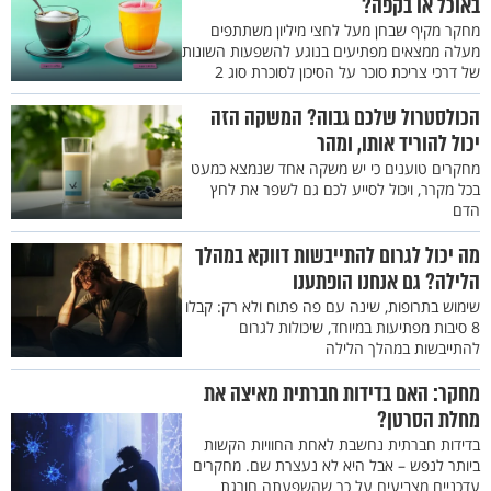
באוכל או בקפה?
מחקר מקיף שבחן מעל לחצי מיליון משתתפים
מעלה ממצאים מפתיעים בנוגע להשפעות השונות
של דרכי צריכת סוכר על הסיכון לסוכרת סוג 2
הכולסטרול שלכם גבוה? המשקה הזה
יכול להוריד אותו, ומהר
מחקרים טוענים כי יש משקה אחד שנמצא כמעט
בכל מקרר, ויכול לסייע לכם גם לשפר את לחץ
הדם
מה יכול לגרום להתייבשות דווקא במהלך
הלילה? גם אנחנו הופתענו
שימוש בתרופות, שינה עם פה פתוח ולא רק: קבלו
8 סיבות מפתיעות במיוחד, שיכולות לגרום
להתייבשות במהלך הלילה
מחקר: האם בדידות חברתית מאיצה את
מחלת הסרטן?
בדידות חברתית נחשבת לאחת החוויות הקשות
ביותר לנפש – אבל היא לא נעצרת שם. מחקרים
עדכניים מצביעים על כך שהשפעתה חורגת