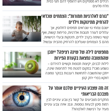
רגילים לא מספיקים ויש להוסיף להם חצי כפית
מלח סלעים
"גורם לאלרגיות חמורות": הצמחים שכדאי
להרחיק מתינוקות וילדים
ישנם צמחי נוי שנראים תמימים לחלוטין, אך
עלולים לעורר תגובות אלרגיות, פריחות קשות, ואף
קשיי נשימה בקרב ילדים, תינוקות ובעלי רגישויות.
מהם 5 הצמחים שעליכם להרחיק מהבית עכשיו?
מחפשים לילה של שינה רציפה? ייתכן
שהתשובה נמצאת בקערת הפירות
לילות לבנים, יקיצות תכופות וקשיים להירדם –
נשמע מוכר? במקום לפנות מיד לתרופות שינה,
ייתכן שהתשובה לתחושת רעננות בבוקר טמונה
דווקא בפרי ירוק קטן
זה מה שצבע העיניים שלכם אומר על
מצבכם הבריאותי
מחקרים מצביעים על קשר בין צבע עיניים לבין
רמות סיכון לבעיות נוספות. וגם: איזה צבע עיניים
מעיד על רגישות לאלכוהול?