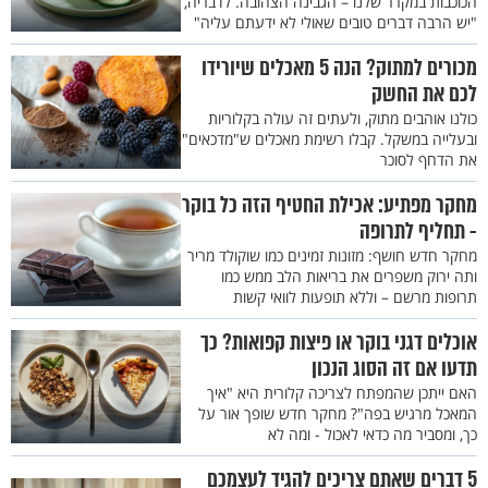
הכוכבות במקרר שלנו – הגבינה הצהובה. לדבריה,
"יש הרבה דברים טובים שאולי לא ידעתם עליה"
מכורים למתוק? הנה 5 מאכלים שיורידו
לכם את החשק
כולנו אוהבים מתוק, ולעתים זה עולה בקלוריות
ובעלייה במשקל. קבלו רשימת מאכלים ש"מדכאים"
את הדחף לסוכר
מחקר מפתיע: אכילת החטיף הזה כל בוקר
- תחליף לתרופה
מחקר חדש חושף: מזונות זמינים כמו שוקולד מריר
ותה ירוק משפרים את בריאות הלב ממש כמו
תרופות מרשם – וללא תופעות לוואי קשות
אוכלים דגני בוקר או פיצות קפואות? כך
תדעו אם זה הסוג הנכון
האם ייתכן שהמפתח לצריכה קלורית היא "איך
המאכל מרגיש בפה"? מחקר חדש שופך אור על
כך, ומסביר מה כדאי לאכול - ומה לא
5 דברים שאתם צריכים להגיד לעצמכם