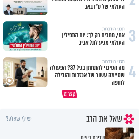
העולמי של ט"ו באב
3
תכני הידברות
אחי, מחכים רק לך: יום התפילין
העולמי מגיע לתל אביב
תכני הידברות
4
מה הסיכוי להתחתן בגיל 37? הפעולה
שסיימה עשור של אכזבות והובילה
לחופה
קצרים
למה לא קראת לי לעזרה?
מוקדש לכל מי שאיבד איש קרוב
שאל את הרב
יש לך שאלה?
שבירת ביצים