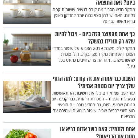
ביום? זאת התוצאה
מחקר חדש מסביר מה קורה לנשים ששותות קפה
כל יום. האם יש להן סיכוי גבוה יותר להזדקן באופן
בריא מאשר גברים?
כף אחת מהמוצר הזה ביום - ויכול להיות
שלא רק תורידו במשקל
מחקר קליני משנת 2019 הצביע על שיפור במדדי
הסוכר והפחתת נזקי חמצון בקרב חולי סוכרת
שהשתמשו בו. מהו המוצר שחייבים כמעט בכל
בית?
השבת כבר אמרה את זה קודם: למה הגוף
שלך צריך יום מנוחה אמיתי?
עוד לפני שמחקרים גילו את חשיבות ההתאוששות
בפעילות גופנית – המסורת היהודית כבר קבעה יום
מנוחה שבועי. היום, גם המדע נזכר: יום חופשי
הוא חיוני לבניית שריר, שיפור ביצועים ושמירה על
הבריאות
אחת ולתמיד: האם בשר אדום בריא או
מסכן את הבריאות?