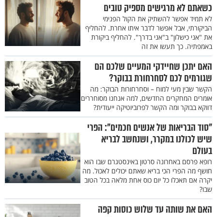
כשאתם לא מרגישים מספיק טובים
לא תמיד אפשר להשתיק את הקול הפנימי
הביקורתי, אבל אפשר לדבר איתו אחרת. להחליף
את "אני כישלון" ב"אני בדרך". להחליף ביקורת
באמפתיה. כך תעשו את זה
האם יתכן שחיידקי המעיים שלכם הם
שגורמים לכם לסחרחורת בבוקר?
הקשר שבין מעי למוח – וסחרחורות הבוקר: מה
אומרים המחקרים החדשים, למה אנחנו מסוחררים
דווקא בבוקר ומה הקשר לפרוביוטיקה ייעודית?
"סוד הבריאות של אנשים חכמים": הפרי
שיש לכולנו במקרר, ושנחשב לבריא
בעולם
רופא פרסם באחרונה סרטון באינסטגרם שבו הוא
חושף מה הפרי הכי בריא שאתם יכולים לאכול. מה
יקרה אם תאכלו כל יום כוס אחת מלאה בכל הטוב
שבו?
האם את שותה עד שלוש כוסות קפה