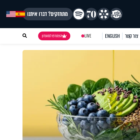
מתחזקים? דברו איתנו
צור קשר
ENGLISH
LIVE
הצטרפו למועדון