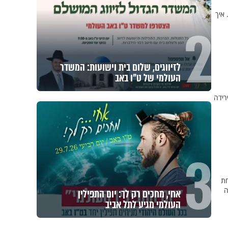
 איך
2
לזיווגים, שלום בית וישועות: המשדר
העולמי של ט"ו באב
רידה
3
חת
ה
אחי, מחכים רק לך: יום התפילין
העולמי מגיע לתל אביב