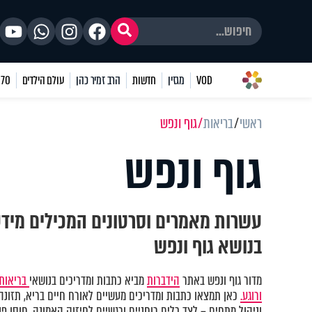
VOD
מגזין
חדשות
הרב זמיר כהן
עולם הילדים
70 שאלות
ראשי
בריאות
גוף ונפש
גוף ונפש
עשרות מאמרים וסרטונים המכילים מיד
בנושא גוף ונפש
מדור גוף ונפש באתר
הידברות
מביא כתבות ומדריכים בנושאי
בריאות 
ורוגע.
כאן תמצאו כתבות ומדריכים מעשיים לאורח חיים בריא, תזונה נ
וניהול מתחים – לצד כלים רוחניים ורגשיים לחיזוק האמונה, חוסן פני