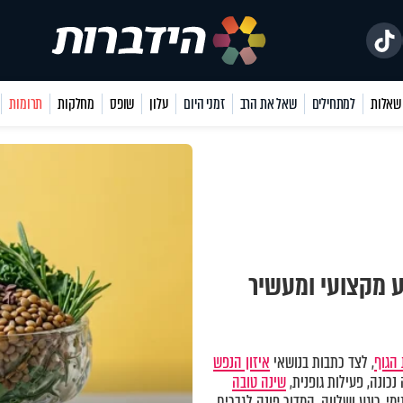
למתחילים
שאל את הרב
זמני היום
עלון
שופס
מחלקות
תרומות
ע מקצועי ומעשיר
הגוף
, לצד כתבות בנושאי
איזון הנפש
כונה, פעילות גופנית,
שינה טובה
מי, רוגע ושלווה. המדור פונה לגברים