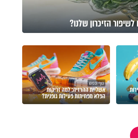
לשיפור הזיכרון שלנו?
גוף ונפש
רות
אשליית ההרזיה: למה זריקות
הפלא מפחיתות פעילות גופנית?