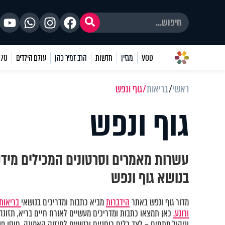
VOD
מגזין
חדשות
הרב זמיר כהן
עולם הילדים
70 שאלות
ראשי
בריאות
גוף ונפש
גוף ונפש
עשרות מאמרים וסרטונים המכילים מיד
בנושא גוף ונפש
מדור גוף ונפש באתר
הידברות
מביא כתבות ומדריכים בנושאי
בריאות 
ורוגע.
כאן תמצאו כתבות ומדריכים מעשיים לאורח חיים בריא, תזונה נ
וניהול מתחים – לצד כלים רוחניים ורגשיים לחיזוק האמונה, חוסן פני