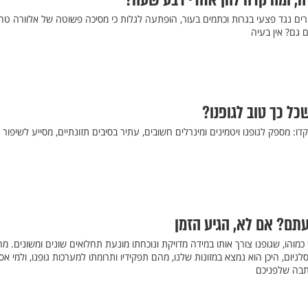
ה, ומה קרה להן אחרי רבע שעה?
ים נגד פצעי בגרות וכתמים בעור, הופתעה לגלות כי מסיכה פשוטה של אלוורה טהו
 גם? אין בעיה
שכל כך טוב לגופנו?
ו: מספק לגופנו ויטמינים ומינרלים חשובים, עתיר בסיבים תזונתיים, מסייע לשיפור
תם? אם לא, הגיע הזמן
כמוהו, שגופנו צורך אותו במידה מדויקת ונוכחתו מונעת תחלואים שונים ומשונים. מה
ניום, היכן הוא נמצא במזונות שלנו, מהם תפקידיו ותרומתו למערכות גופנו, ולמי אס
תבה שלפניכם