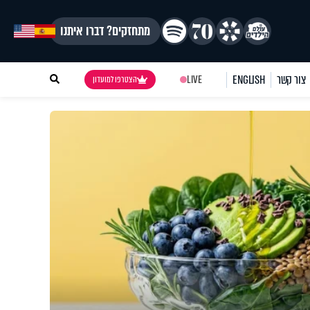
מתחזקים? דברו איתנו
צור קשר
ENGLISH
LIVE
הצטרפו למועדון