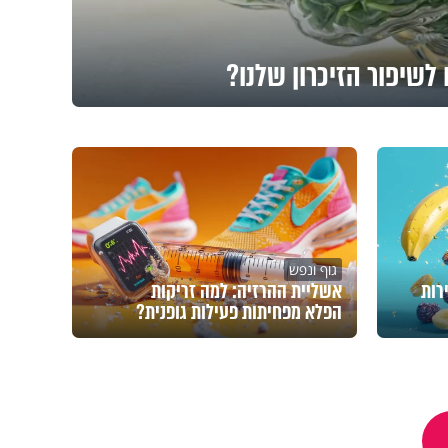
לשיפור הזיכרון שלנו?
גוף ונפש
רות
אשליית ההרזיה: למה זריקות
הפלא מפחיתות פעילות גופנית?