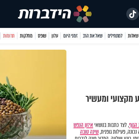
למתחילים
שאל את הרב
זמני היום
עלון
שופס
מחלקות
תרומות
ע מקצועי ומעשיר
הגוף
, לצד כתבות בנושאי
איזון הנפש
כונה, פעילות גופנית,
שינה טובה
מי, רוגע ושלווה. המדור פונה לגברים