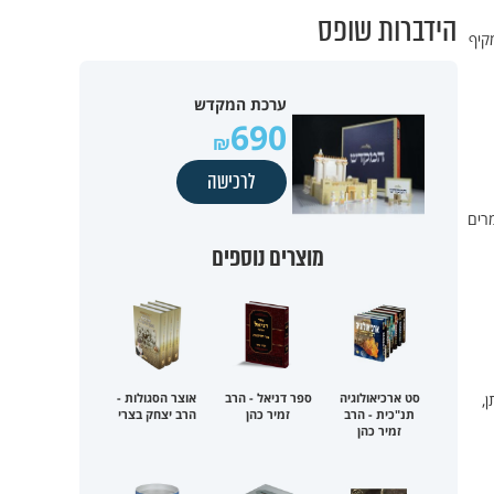
הידברות שופס
מקיף
ערכת המקדש
690
לרכישה
רים
מוצרים נוספים
,
סט ארכיאולוגיה
ספר דניאל - הרב
אוצר הסגולות -
תנ"כית - הרב
זמיר כהן
הרב יצחק בצרי
זמיר כהן