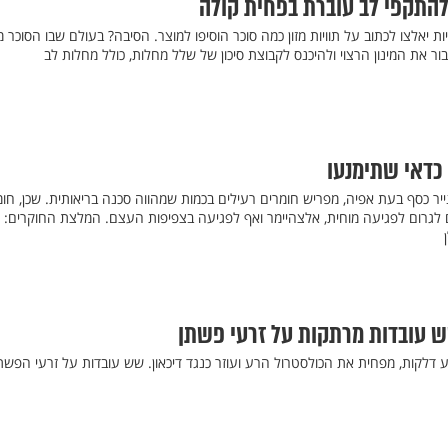
להתקפי לב עוברת בפחית קולה
 אמריקאיות יאלצו לכתוב על תוויות מזון כמה סוכר הוסיפו למוצר. הסיבה? בעולם שבו הסוכר 
ור את המינון הרצוי ולהיכנס לקבוצת סיכון של שלל מחלות, כולל מחלות לב
 כדאי שתימנעו
ר כסף בעת אפיה, מפריש חומרים רעילים בכמות שמהווה סכנה בריאותית. שכן, חומ
ם לגרום לפגיעה מוחית, אלצהיימר ואף לפגיעה בצפיפות העצם. המלצת החוקרים:
שש עובדות מרתקות על זרעי פשתן
 דלקות, מפחית את הכולסטרול הרע ועוזר כנגד דיכאון. שש עובדות על זרעי הפשתן