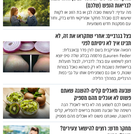
לבריאות הנפש (שלכם)
מה עדיף: לעשות טובה לבן או בת הזוג או לקוות
שיעשו לכם טובה? מחקר אמריקאי חדש בדק, וחזר
עם מסקנות חדש משמעיות
בצל בגרביים: אחרי שתקראו את זה, לא
תבינו איך לא ניסיתם לפני
רופאה אמריקנית בשם לורן פדר (באנגלית:
Lauren Feder) פרסמה בבלוג שלה טיפ יוצא
דופן לשימוש עם בצל: לדבריה, לבצל תועלות
בריאותיות נשגבות לא רק כשהוא נאכל בצורות
שונות, כי אם גם כשמניחים אותו על גבי כפות
הרגליים, במהלך הלילה
שבעה מאכלים קלים-להשגה שאתם
פשוט לא אוכלים מהם מספיק
נמאס לכם לשמוע מה לא כדאי לאכול? הנה
רשימה של שבעה מזונות בריאים להפליא, קלים
להשגה, שאנחנו פשוט לא אוכלים מהם מספיק
מחקר חדש: רוצים להישאר צעירים?