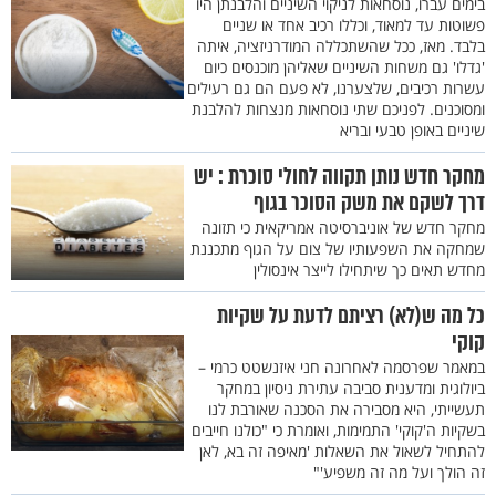
בימים עברו, נוסחאות לניקוי השיניים והלבנתן היו
פשוטות עד למאוד, וכללו רכיב אחד או שניים
בלבד. מאז, ככל שהשתכללה המודרניזציה, איתה
'גדלו' גם משחות השיניים שאליהן מוכנסים כיום
עשרות רכיבים, שלצערנו, לא פעם הם גם רעילים
ומסוכנים. לפניכם שתי נוסחאות מנצחות להלבנת
שיניים באופן טבעי ובריא
מחקר חדש נותן תקווה לחולי סוכרת : יש
דרך לשקם את משק הסוכר בגוף
מחקר חדש של אוניברסיטה אמריקאית כי תזונה
שמחקה את השפעותיו של צום על הגוף מתכננת
מחדש תאים כך שיתחילו לייצר אינסולין
כל מה ש(לא) רציתם לדעת על שקיות
קוקי
במאמר שפרסמה לאחרונה חני איזנשטט כרמי –
ביולוגית ומדענית סביבה עתירת ניסיון במחקר
תעשייתי, היא מסבירה את הסכנה שאורבת לנו
בשקיות ה'קוקי' התמימות, ואומרת כי "כולנו חייבים
להתחיל לשאול את השאלות 'מאיפה זה בא, לאן
זה הולך ועל מה זה משפיע'"