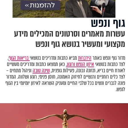
גוף ונפש
עשרות מאמרים וסרטונים המכילים מידע
מקצועי ומעשיר בנושא גוף ונפש
מדור גוף ונפש באתר
הידברות
מביא כתבות ומדריכים בנושאי
בריאות הגוף
,
לצד כתבות בנושאי
איזון הנפש ורוגע.
כאן תמצאו כתבות ומדריכים מעשיים
לאורח חיים בריא, תזונה נכונה, פעילות גופנית,
שינה טובה
וניהול מתחים –
לצד כלים רוחניים ורגשיים לחיזוק האמונה, חוסן פנימי, רוגע ושלווה. המדור
פונה לגברים ונשים בכל שלבי החיים ומעניק השראה לאיזון יומיומי בין הגוף
לנפש.