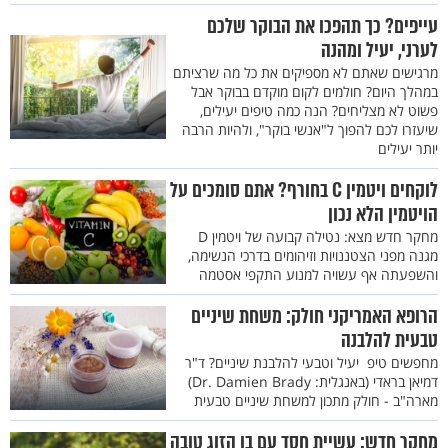
עייפים? כך תהפכו את הבוקר שלכם
לערני, יעיל ומהנה
מרגישים שאתם לא מספיקים את כל מה שרציתם
במהלך היום? חולמים לקום מוקדם בבוקר אבל
פשוט לא מצליחים? הנה כמה טיפים יעילים,
שיעזרו לכם להפוך ל"אנשי בוקר", ולהיות הרבה
יותר יעילים
לוקחים ויטמין C בחורף? אתם סומכים על
הויטמין הלא נכון
מחקר חדש מצא: נטילה קבועה של ויטמין D
מגנה מפני הצטננויות וזיהומים בדרכי הנשימה,
והשפעתה אף עשויה למנוע התקפי אסטמה
הרופא האמריקני חולק: משחת שיניים
טבעית להלבנה
מחפשים טיפ יעיל וטבעי להלבנת שיניים? ד"ר
דמיאן בראדי (באנגלית: Dr. Damien Brady)
מארה"ב - חולק מתכון למשחת שיניים טבעית
מחקר חדש: עשיית חסד עם בן הזוג טובה