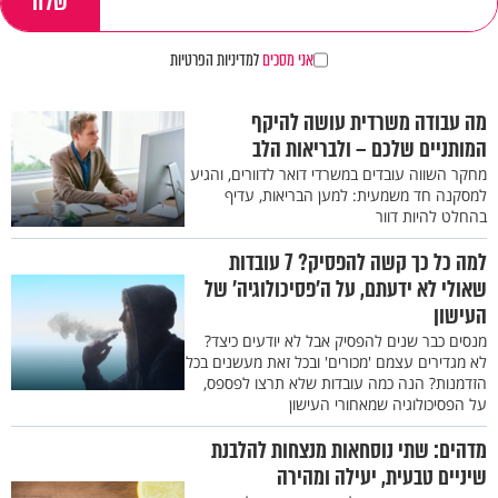
אני מסכים
למדיניות הפרטיות
מה עבודה משרדית עושה להיקף
המותניים שלכם – ולבריאות הלב
מחקר השווה עובדים במשרדי דואר לדוורים, והגיע
למסקנה חד משמעית: למען הבריאות, עדיף
בהחלט להיות דוור
למה כל כך קשה להפסיק? 7 עובדות
שאולי לא ידעתם, על ה’פסיכולוגיה’ של
העישון
מנסים כבר שנים להפסיק אבל לא יודעים כיצד?
לא מגדירים עצמם 'מכורים' ובכל זאת מעשנים בכל
הזדמנות? הנה כמה עובדות שלא תרצו לפספס,
על הפסיכולוגיה שמאחורי העישון
מדהים: שתי נוסחאות מנצחות להלבנת
שיניים טבעית, יעילה ומהירה