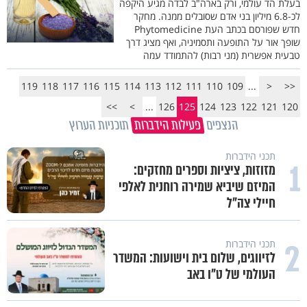
בעלת הד עולמי, ורק בארה"ב לבדה מגיע היקפה
לכ-6.8 מיליון בני אדם שסובלים ממנה. מחקר
חדש שפורסם בכתב העת Phytomedicine
שופך אור על התופעה ותסמיניה, ואף מציג דרך
טבעית אפשרית (מני רבות) להתמודד עמה
119
118
117
116
115
114
113
112
111
110
109
...
<
<<
>>
>
...
126
125
124
123
122
121
120
הנצפים
פעילות הידברות
תוכניות הערוץ
תכני הידברות
1
מזוזות, ציציות וספרים מחזקים:
המיזם שיביא שמירה רוחנית לאלפי
חיילי צה"ל
2
תכני הידברות
לזיווגים, שלום בית וישועות: המשדר
העולמי של ט"ו באב