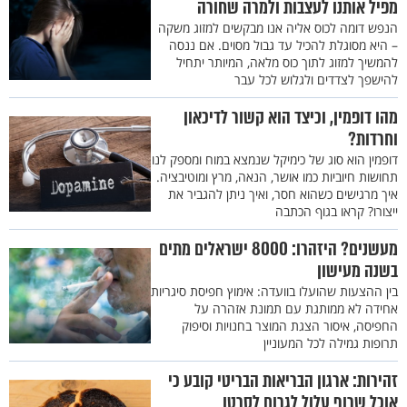
מפיל אותנו לעצבות ולמרה שחורה
הנפש דומה לכוס אליה אנו מבקשים למזוג משקה
– היא מסוגלת להכיל עד גבול מסוים. אם ננסה
להמשיך למזוג לתוך כוס מלאה, המיותר יתחיל
להישפך לצדדים ולגלוש לכל עבר
מהו דופמין, וכיצד הוא קשור לדיכאון
וחרדות?
דופמין הוא סוג של כימיקל שנמצא במוח ומספק לנו
תחושות חיוביות כמו אושר, הנאה, מרץ ומוטיבציה.
איך מרגישים כשהוא חסר, ואיך ניתן להגביר את
ייצורו? קראו בגוף הכתבה
מעשנים? היזהרו: 8000 ישראלים מתים
בשנה מעישון
בין ההצעות שהועלו בוועדה: אימוץ חפיסת סיגריות
אחידה לא ממותגת עם תמונת אזהרה על
החפיסה, איסור הצגת המוצר בחנויות וסיפוק
תרופות גמילה לכל המעוניין
זהירות: ארגון הבריאות הבריטי קובע כי
אוכל שרוף עלול לגרום לסרטן