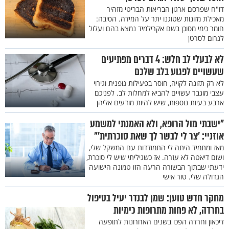
דו"ח שפרסם ארגון הבריאות הבריטי מזהיר
מאכילת מזונות שטוגנו יתר על המידה. הסיבה:
חומר כימי מסוכן בשם אקרילמיד נמצא בהם ועלול
לגרום לסרטן
לא לבעלי לב חלש: 4 דברים מפתיעים
שעשויים לפגוע בלב שלכם
לא רק תזונה לקויה, חוסר בפעילות גופנית וגירוי
עצבי מוגבר עשויים להביא למחלות לב. לפניכם
ארבע בעיות נוספות, שיש להיות מודעים אליהן
"ישבתי מול הרופא, ולא האמנתי למשמע
אוזניי: ’צר לי לבשר לך שאת סוכרתית’"
מאז ומתמיד היתה לי התמודדות עם המשקל שלי,
ושום דיאטה לא עזרה. אז כשגיליתי שיש לי סוכרת,
ידעתי שבתוך הבשורה הרעה הזו טמונה הישועה
הגדולה שלי. טור אישי
מחקר חדש טוען: שמן לבנדר יעיל בטיפול
בחרדה, לא פחות מתרופות כימיות
דיכאון וחרדה הפכו בשנים האחרונות לתופעה