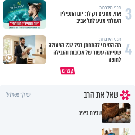
3
תכני הידברות
אחי, מחכים רק לך: יום התפילין
העולמי מגיע לתל אביב
תכני הידברות
4
מה הסיכוי להתחתן בגיל 37? הפעולה
שסיימה עשור של אכזבות והובילה
לחופה
הבן שלך לא מרגיש כלום, אין לך מה
סגולה שתעזור לכם למתן את הרי
קצרים
לטרוח - הרב ירון יצחקוב
בבית
שאל את הרב
יש לך שאלה?
שבירת ביצים