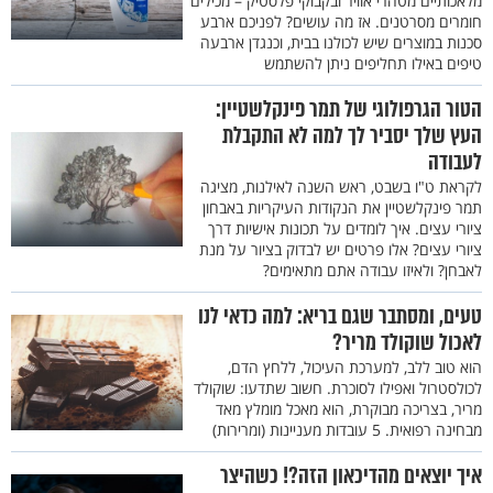
מלאכותיים מטהרי אוויר ובקבוקי פלסטיק – מכילים
חומרים מסרטנים. אז מה עושים? לפניכם ארבע
סכנות במוצרים שיש לכולנו בבית, וכנגדן ארבעה
טיפים באילו תחליפים ניתן להשתמש
הטור הגרפולוגי של תמר פינקלשטיין:
העץ שלך יסביר לך למה לא התקבלת
לעבודה
לקראת ט"ו בשבט, ראש השנה לאילנות, מציגה
תמר פינקלשטיין את הנקודות העיקריות באבחון
ציורי עצים. איך לומדים על תכונות אישיות דרך
ציורי עצים? אלו פרטים יש לבדוק בציור על מנת
לאבחן? ולאיזו עבודה אתם מתאימים?
טעים, ומסתבר שגם בריא: למה כדאי לנו
לאכול שוקולד מריר?
הוא טוב ללב, למערכת העיכול, ללחץ הדם,
לכולסטרול ואפילו לסוכרת. חשוב שתדעו: שוקולד
מריר, בצריכה מבוקרת, הוא מאכל מומלץ מאד
מבחינה רפואית. 5 עובדות מעניינות (ומרירות)
איך יוצאים מהדיכאון הזה?! כשהיצר