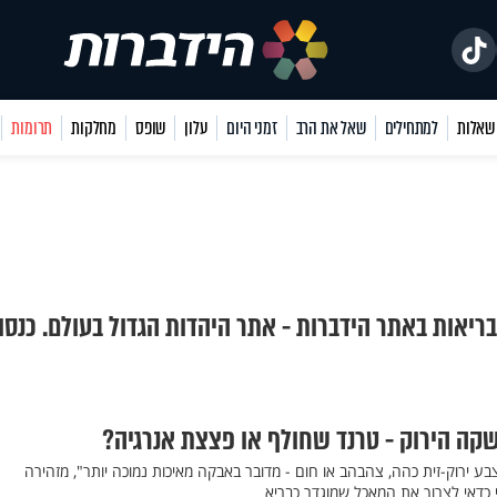
למתחילים
שאל את הרב
זמני היום
עלון
שופס
מחלקות
תרומות
בריאות באתר הידברות - אתר היהדות הגדול בעולם. כנסו
שקה הירוק - טרנד שחולף או פצצת אנרגיה?
 ירוק-זית כהה, צהבהב או חום - מדובר באבקה מאיכות נמוכה יותר", מזהירה
 כדאי לצרוך את המאכל שמוגדר כבריא