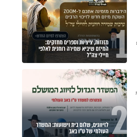
1
מזוזות, ציציות וספרים מחזקים:
המיזם שיביא שמירה רוחנית לאלפי
חיילי צה"ל
2
לזיווגים, שלום בית וישועות: המשדר
העולמי של ט"ו באב