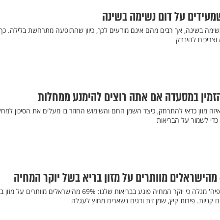
מעידים על דום נשימה בשינה
 נשימה בשינה, אך רבים מהם אינם מודעים לכך, כיוון שהתופעה מתרחשת בלילה. כך
וצריכים להיבדק
זמין במסעדה אם אתה רוצים להימנע ממחלות
יזה מזון כדאי להתרחק, כיצד השמן החם והשימוש החוזר בו מעלים את הסיכון למחל
 כדי לשמור על הבריאות
סקר חדש של מכון גיאוקרטוגרפיה' מגלה כי יוקר המחיה פוגע בבריאות שלנו: 69% מהישראלים מוותרים על
 קניות. פירות קיץ, שמן זית ודגים נשארים מחוץ לעגלה