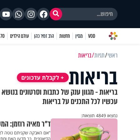
VOD
מגזין
חדשות
הרב זמיר כהן
עולם הילדים
70 שאלות
ראשי
תגיות
בריאות
בריאות
+ לקבלת עדכונים
בריאות - מגוון ענק של כתבות וסרטונים בנושא 
עכשיו לכל התכנים על בריאות
נמצאו 4849 תוצאות:
ד"ר מאיה רוזמן: המ
"אם האבקה שקניתם נוטה לצבע
הדיאטנית. כך תדעו האם ומתי