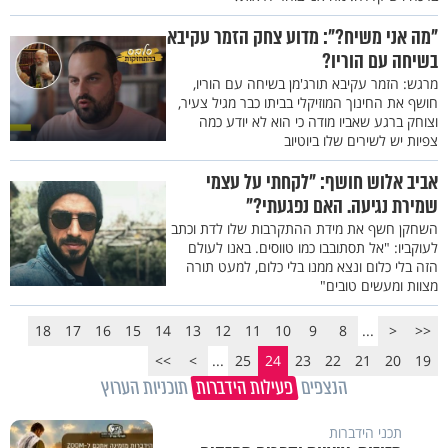
"מה אני משיח?": מדוע צחק הזמר עקיבא
בשיחה עם הוריו?
מרגש: הזמר עקיבא תורג'מן בשיחה עם הוריו,
חושף את החינוך המוזיקלי בביתו כבר מגיל צעיר,
וצוחק ברגע שאביו מודה כי הוא לא יודע כמה
צפיות יש לשירים שלו ביוטיוב
אביב אלוש חושף: "לקחתי על עצמי
שמירת נגיעה. האם נפגעתי?"
השחקן חשף את מידת ההתקרבות שלו לדת וכתב
לעוקביו: "אל תסתובבו כמו טווסים. באנו לעולם
הזה בלי כלום ונצא ממנו בלי כלום, למעט תורה
מצוות ומעשים טובים"
18
17
16
15
14
13
12
11
10
9
8
...
<
<<
>>
>
...
25
24
23
22
21
20
19
הנצפים
פעילות הידברות
תוכניות הערוץ
תכני הידברות