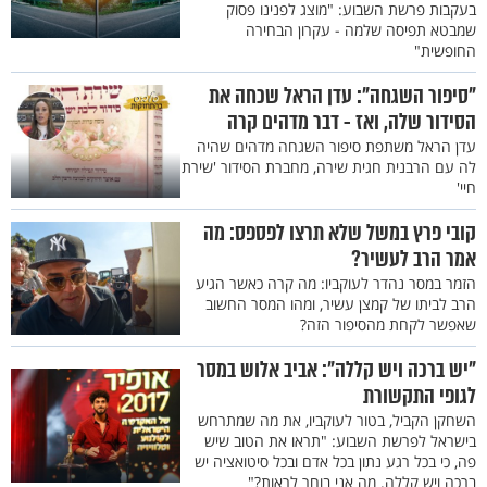
בעקבות פרשת השבוע: "מוצג לפנינו פסוק
שמבטא תפיסה שלמה - עקרון הבחירה
החופשית"
"סיפור השגחה": עדן הראל שכחה את
הסידור שלה, ואז - דבר מדהים קרה
עדן הראל משתפת סיפור השגחה מדהים שהיה
לה עם הרבנית חגית שירה, מחברת הסידור 'שירת
חיי'
קובי פרץ במשל שלא תרצו לפספס: מה
אמר הרב לעשיר?
הזמר במסר נהדר לעוקביו: מה קרה כאשר הגיע
הרב לביתו של קמצן עשיר, ומהו המסר החשוב
שאפשר לקחת מהסיפור הזה?
"יש ברכה ויש קללה": אביב אלוש במסר
לגופי התקשורת
השחקן הקביל, בטור לעוקביו, את מה שמתרחש
בישראל לפרשת השבוע: "תראו את הטוב שיש
פה, כי בכל רגע נתון בכל אדם ובכל סיטואציה יש
ברכה ויש קללה. מה אני בוחר לראות?"