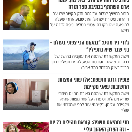
אדם השתתף בכתיבת ספר תורה
הזמר ממשיך לגלות עד כמה חזק הקשר שלו עם
היהדות ומסורת ישראל, זאת שבוע אחרי שעלה
להופעה שלו בקנדה עטוף בטלית וכיפה לבנה על
ראשו
ג'ודי ניר מוזס: "במקום הכי צפוני בעולם -
בני שבר שיא בתפילין"
אשת התקשורת שיתפה את עוקביה בהישג של
בנה. וגם: איזה מפורסם הגיע להניח תפילין בדוכן
חב"ד בשוק הכרמל בתל אביב?
צופית גרנט חושפת: אלו שתי המצוות
החשובות שאני מקיימת
אשת התקשורת שיתפה באורח החיים היהודי
שהיא מנהלת, וסיפרה על שתי מצוות שהיא
מקפידה עליהן: "קיימתי עוד לפני שהכרתי את
שולי"
חני נחמיאס חשפה: קוראת תהילים כל יום
- וזה הפרק האהוב עליי