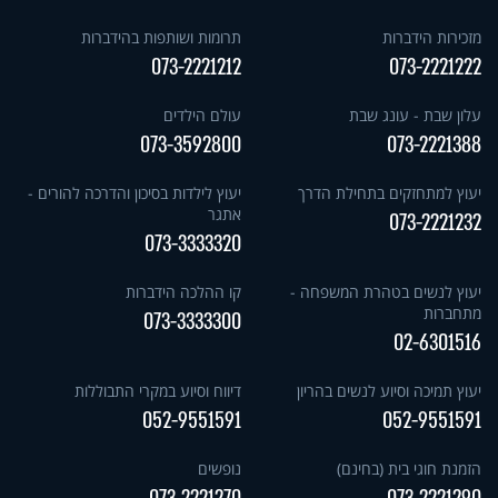
מזכירות הידברות
תרומות ושותפות בהידברות
073-2221212
073-2221222
עלון שבת - עונג שבת
עולם הילדים
073-3592800
073-2221388
יעוץ למתחזקים בתחילת הדרך
יעוץ לילדות בסיכון והדרכה להורים -
אתגר
073-2221232
073-3333320
יעוץ לנשים בטהרת המשפחה -
קו ההלכה הידברות
מתחברות
073-3333300
02-6301516
יעוץ תמיכה וסיוע לנשים בהריון
דיווח וסיוע במקרי התבוללות
052-9551591
052-9551591
הזמנת חוגי בית (בחינם)
נופשים