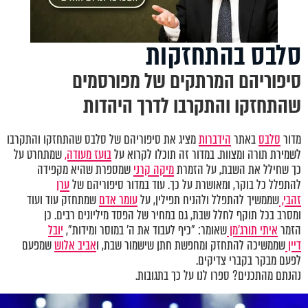
סלבס בהתחזקות
סיפוריהם המרתקים של מפורסמים
שהתחזקו והתקרבו לדרך היהדות
מדור
סלבס
באתר
הידברות
מציג את סיפוריהם של סלבס שהתחזקו והתקרבו
לשמירת תורה ומצוות. במדור זה תוכלו לקרוא על
בועז מעודה,
שמתחרט על
כך שחילל את השבת, על הזמרת
מיקה קרני
שמספרת שהיא מקפידה
להתפלל כל בוקר, ומאושרת על כך. עוד במדור סיפוריהם של
ערן
זהבי,
שממשיך להתפלל ולהניח תפילין, על
עומר אדם
שמתחזק עוד ועוד
ומסרב בכל תוקף לחלל שבת, גם במחיר של הפסד מיליונים רבים. כן
הזמר
איתי תורג'מן
שאומר: "כיף לעבוד את ה' במוסר ומידות",
יובל
דיין
שממשיכה להתחזק ומחפשת חתן שישמור שבת, ו
אביב אלוש
שמפעם
לפעם מבקר בקברי צדיקים.
נהנתם מהתכנים? ספרו לנו על כך בתגובות.