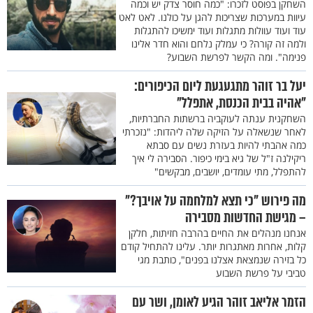
השחקן בפוסט לזכרו: "כמה חוסר צדק יש וכמה
עיוות במערכות שצריכות להגן על כולנו. לאט לאט
עוד ועוד עוולות מתגלות ועוד ימשיכו להתגלות
ולמה זה קורה? כי עמלק נלחם והוא חדר אלינו
פנימה". ומה הקשר לפרשת השבוע?
יעל בר זוהר מתגעגעת ליום הכיפורים:
"אהיה בבית הכנסת, אתפלל"
השחקנית ענתה לעוקביה ברשתות החברתיות,
לאחר שנשאלה על הזיקה שלה ליהדות: "נזכרתי
כמה אהבתי להיות בעזרת נשים עם סבתא
ריקילנה ז"ל של גיא בימי כיפור. הסבירה לי איך
להתפלל, מתי עומדים, יושבים, מבקשים"
מה פירוש "כי תצא למלחמה על אויבך?"
– מגישת החדשות מסבירה
אנחנו מנהלים את החיים בהרבה חזיתות, חלקן
קלות, אחרות מאתגרות יותר. עלינו להתחיל קודם
כל בזירה שנמצאת אצלנו בפנים", כותבת מגי
טביבי על פרשת השבוע
הזמר אליאב זוהר הגיע לאומן, ושר עם