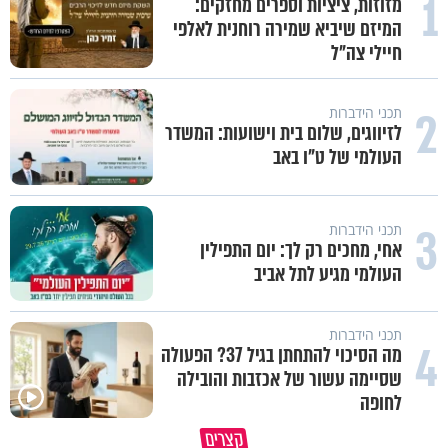
1
מזוזות, ציציות וספרים מחזקים:
המיזם שיביא שמירה רוחנית לאלפי
חיילי צה"ל
2
תכני הידברות
לזיווגים, שלום בית וישועות: המשדר
העולמי של ט"ו באב
3
תכני הידברות
אחי, מחכים רק לך: יום התפילין
העולמי מגיע לתל אביב
תכני הידברות
4
מה הסיכוי להתחתן בגיל 37? הפעולה
שסיימה עשור של אכזבות והובילה
לחופה
הרצל דוסטר על העלייה לארץ
קצרים
בעקבות המהפכה באיראן,
תפנו מקום למתנות של הקב״ה