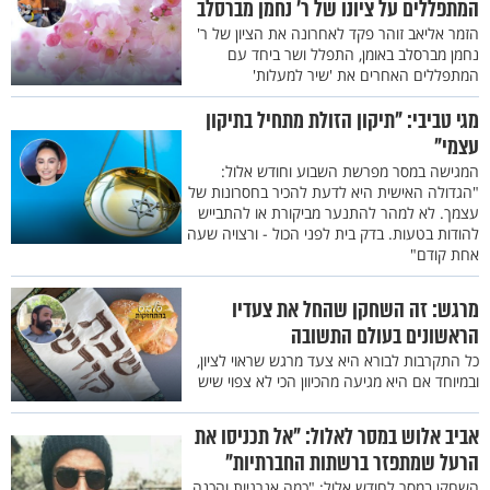
המתפללים על ציונו של ר' נחמן מברסלב
הזמר אליאב זוהר פקד לאחרונה את הציון של ר'
נחמן מברסלב באומן, התפלל ושר ביחד עם
המתפללים האחרים את 'שיר למעלות'
מגי טביבי: "תיקון הזולת מתחיל בתיקון
עצמי"
המגישה במסר מפרשת השבוע וחודש אלול:
"הגדולה האישית היא לדעת להכיר בחסרונות של
עצמך. לא למהר להתנער מביקורת או להתבייש
להודות בטעות. בדק בית לפני הכול - ורצויה שעה
אחת קודם"
מרגש: זה השחקן שהחל את צעדיו
הראשונים בעולם התשובה
כל התקרבות לבורא היא צעד מרגש שראוי לציון,
ובמיוחד אם היא מגיעה מהכיוון הכי לא צפוי שיש
אביב אלוש במסר לאלול: "אל תכניסו את
הרעל שמתפזר ברשתות החברתיות"
השחקן במסר לחודש אלול: "כמה אנרגיות והכנה