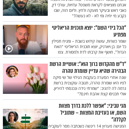
אנחנו מוציאים לקראת משפט? עדויות, עורכי דין,
כאבי ראש ובעיקר מועקה ולחץ. וליום הזה, שבו
נקבע מי יחיה ומי לא - לא נעשה?"
"הכל בידי השם": יוצא תוכנית הריאליטי
מפתיע
שומר כשרות, עושה קידוש בשבת – ומניח תפילין
כל יום: בן ויארניק, יוצא תוכנית הריאליטי "האח
הגדול", חושף את קרבתו לדת ולמסורת. צפו
"ד"ש מהקדוש ברוך הוא": אושיית הרשת
הבהירה שהיא עדיין שומרת טהרה
שנה אחרי הסערה בעקבות הגילוי של שי מיקה
לפיו היא שומרת טהרה, תגובה עוקצנית ברשת
גרמה לה להגיב: "שמרתי נידה ונכנסתי להיריון.
אולי תכניסו קצת אהבת חינם?"
מגי טביבי: "אפשר ללכת בדרך מצוות
השם, או בעזיבת המצוות – שתוביל
לקללה"
המגישה מערוץ 14 ריגשה כשכתבה מסר לעוקביה