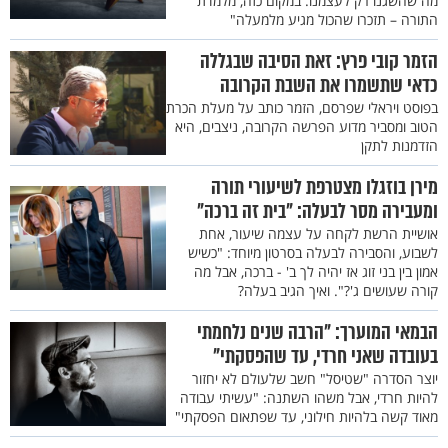
מה שהשגנו רק לעצמנו. במקום כזה, מלמדת
התורה – תזכרו שהכול מגיע מלמעלה"
הזמר קובי פרץ: זאת הסיבה שבגללה
כדאי שתשמרו את השבת הקרובה
בפוסט ויראלי שפרסם, הזמר כותב על מעלת הכרת
הטוב ומסביר מדוע הפרשה הקרובה, ניצבים, היא
הזדמנות לתקן
מירן בוזגלו מצטרפת לשיעורי תורה
ומעבירה מסר לבעלה: "בית זה ברכה"
אושיית הרשת לקחה על עצמה שיעור, אחת
לשבוע, והסבירה לבעלה בסרטון מיוחד: "כשיש
אמון בין בני זוג אז יהיה לך ב' - ברכה, אבל מה
קורה שעושים ג'?". ואיך הגיב בעלה?
הבמאי המוערך: "הרבה שנים נלחמתי
בעובדה שאני חרדי, עד שהפסקתי"
יוצר הסדרה "שטיסל" חשב שלעולם לא יחזור
להיות חרדי, אבל משהו השתנה: "עשיתי עבודה
מאוד קשה בלהיות חילוני, עד שפתאום הפסקתי"