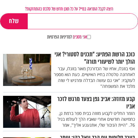
רוצה לקבל התראה במייל על כל תוכן חדש של סלבס בהתחזקות?
אני מסכים
למדיניות הפרטיות
כוכב הרשת הפתיע: "תכנים לסטורי? אני
הולך יותר לשיעורי תורה"
אסי בוזגלו, אחיו של הכדורגלן מאור בוזגלו, עבר
לאחרונה טלטלה בחייו האישיים. כעת הוא מספר
לעוקביו: "אני גם עושה הבדלה ומרגיש לי שזה
מלכד את המשפחה"
קבע מזוזה: אביב גפן בצעד מרגש לזכר
אביו
הזמר החליט לקבוע מזוזה בבית ספר ברמת גן,
כחמישה חודשים אחרי שאביו הלך לעולמו בגיל
76. "היית הגיבור שלי, אתגעגע אליך", אמר
בערב סליחות עם הרב יגאל כהן: עומר