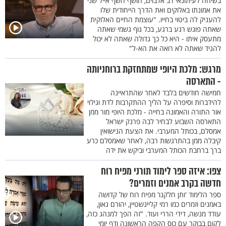
בשיחה לעיתונאי דב אלבוים, חושף השף אייל שני
את אמונתו באלוקים ואת הדרך הייחודית שלו
להעניק לה ביטוי בחייו. "עוצמת החיים האלוקית
שאתה פוגש רגע ברגע, בכל גוף גשמי שאתה
מתעסק איתו - היא כל כך גדולה שאתה לא יכול
להגיד שאתה לא רואה את הא-ל"
מרגש: מלכת היופי שמתחזקת ברוחניותה
- התארסה
חמישה חודשים בלבד לאחר שהתראיינה
להידברות וסיפרה על הליך ההתקרבות לדת וגילוי
אור התורה והאמונה בחייה - מלכת היופי מור ממן
התארסה השבוע לבחיר לבה פרנק ישראל
אמסלם, בכותל המערבי. את הצעת הנישואין
קיבלה ממן בהתרגשות רבה, לאחר שאמסלם כרע
ברך ברחבת הכותל המערבי וביקש את ידה
צפו: איזה ספר לימוד תורני מפיח רוח
חדשה בקרב אמנים וזמרים?
ספר הלימוד 'ותן חלקנו' מפיח רוח של קדושה
באמנים וזמרים כמו רמי קליינשטיין, יהורם גאון,
עודד מנשה, דידי הררי ועוד. "זה הפך למנהג כזה,
לקום בבוקר עם כוס הקפה הראשונה ודף יומי