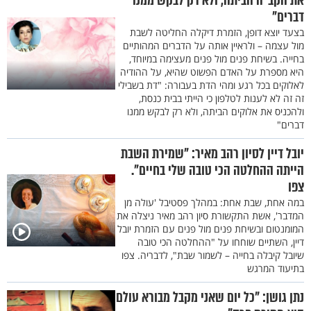
את הקב"ה הביתה, ולא רק לבקש ממנו
דברים"
בצעד יוצא דופן, הזמרת דיקלה החליטה לשבת
מול עצמה – ולראיין אותה על הדברים המהותיים
בחייה. בשיחת פנים מול פנים מעצימה במיוחד,
היא מספרת על האדם הפשוט שהיא, על ההודיה
לאלוקים בכל רגע ומהי הדת בעבורה: "דת בשבילי
זה זה לא לענות לטלפון כי הייתי בבית כנסת,
ולהכניס את אלוקים הביתה, ולא רק לבקש ממנו
דברים"
יובל דיין לסיון רהב מאיר: "שמירת השבת
הייתה ההחלטה הכי טובה שלי בחיים".
צפו
במה אחת, שבת אחת: במהלך פסטיבל 'עולה מן
המדבר', אשת התקשורת סיון רהב מאיר ניצלה את
המומנטום ובשיחת פנים מול פנים עם הזמרת יובל
דיין, השתיים שוחחו על "ההחלטה הכי טובה
שיובל קיבלה בחייה – לשמור שבת", לדבריה. צפו
בתיעוד המרגש
נתן גושן: "כל יום שאני מקבל מבורא עולם