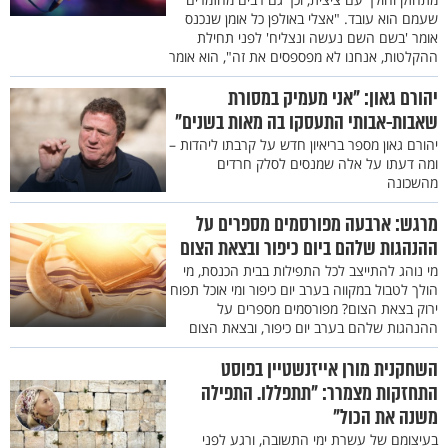
שעמם הוא עובד. "אצלי באולפן כל אומן שנכנס
אומר 'בשם השם נעשה ונצליח' לפני תחילת
ההקלטות, אנחנו לא מפספסים את זה", הוא אומר
יהורם גאון: "אני מעמיק במסורת
שאבות-אבותי התעסקו בה מאות בשנים"
יהורם גאון מספר בריאיון חדש על קרבתו ליהדות –
ומה דעתו על אלה שמנסים לסלק חרדים
מהשכונה
מרגש: ארבעה מפורסמים מספרים על
ההנהגות שלהם ביום כיפור ובצאת הצום
מי נוהג להתייצב לכל התפילות בבית הכנסת, מי
הולך לטבול במקווה בערב יום כיפור ומי אוכל תפוח
ירוק בצאת הצום? מפורסמים מספרים על
ההנהגות שלהם בערב יום כיפור, ובצאת הצום
השחקנית מורן אייזנשטיין בפוסט
התחזקות מצמרר: "תתפללו. התפילה
משנה את הכול"
בעיצומם של עשרת ימי התשובה, ורגע לפני