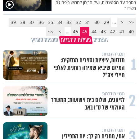
מספר על הסטיגמות, ועל הרצון לחבוש כיפה גם
בשידור
39
38
37
36
35
34
33
32
31
30
29
...
<
<<
>>
>
...
46
45
44
43
42
41
40
הנצפים
פעילות הידברות
תוכניות הערוץ
תכני הידברות
1
מזוזות, ציציות וספרים מחזקים:
המיזם שיביא שמירה רוחנית לאלפי
חיילי צה"ל
2
תכני הידברות
לזיווגים, שלום בית וישועות: המשדר
העולמי של ט"ו באב
3
תכני הידברות
אחי, מחכים רק לך: יום התפילין