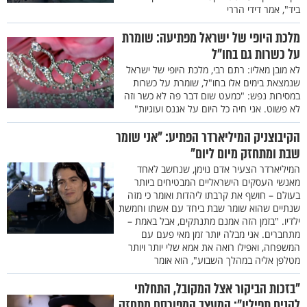
ביד", אמר דידי הררי
מלכת היופי של ישראל מפתיעה: שומרת
על כשרות גם בחו"ל
לא מובן מאליו: רתם רבי, מלכת היופי של ישראל
שנמצאת בימים אלו בחו"ל, שומרת על כשרות
במסירות נפש: "כמעט שום דבר פה לא כשר וזה
לא פשוט. אני חיה כל היום על אננס ועוגיות"
הקיבוצניק המיליארדר הפתיע: "אני שומר
שבת ומתחזק מיום ליום"
המיליארדר הצעיר אדם נוימן, שנחשב לאחד
מאנשי העסקים הישראליים המבטיחים ביותר
בעולם – חושף את קרבתו ליהדות ואומר כי מזה
שנתיים שהוא שומר שבת ביחד עם אשתו וחמשת
ילדיו. "בזמן הזה אמנם מתנתקים, אבל באמת –
מתחברים. אני מבלה יותר זמן מאי פעם עם
המשפחה, ואפילו רואה את אמא שלי יותר ויותר
מטלפן אליה במהלך השבוע", הוא אומר
"בזכות הביקור אצל המקובל, התחלתי
להניח תפילין": המעצב המפורסם מתחזק