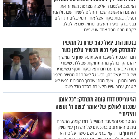
המעצב אלכסנדר אליצ'ה מצרפת משחזר את
הפעם הראשונה שבה החליט לשמור שבת ולהניח
תפילין, בזכות ביקור אצל אחד המקובלים הגדולים
בבני ברק. סיפור מעצים ומחזק שכדאי לכולנו
לקחת ממנו מסר אחד או שניים
בזכות הרב יגאל כהן: שרון גל ממשיך
להתחזק ואף רכש מכשיר טלפון כשר
חבר הכנסת לשעבר והעיתונאי שרון גל ממשיך
להתחזק: כחלק מההתחזקות שכוללת שיעורי
תורה קבועים עם חברותא וביקור תכוף בשיעוריו
של הרב יגאל כהן, רכש גל לאחרונה מכשיר טלפון
כשר ומסונן – צעד מכונן שכרוך במסירות נפש לא
קטנה, עבור איש תקשורת בסדר גודל כשלו
הגיטריסט דודו קומה מתחזק: "כל אומן
שנכנס לאולפן שלי אומר ’בשם ה’ נעשה
ונצליח’"
הגיטריסט והמעבד המוזיקלי דודו קומה, התארח
בימים האחרונים בתוכניתו של השדרן עמי מימון
'חידודון' ברדיו קול ברמה, ושם סיפר על כי הוא
מתחזק והולך עם ציצית, וכך גם רבים מהזמרים