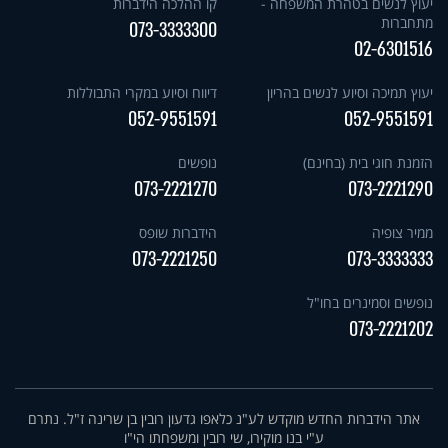
יעוץ לנשים בטהרת המשפחה -
קו ההלכה הידברות
מתחברות
073-3333300
02-6301516
יעוץ תמיכה וסיוע לנשים בהריון
דיווח וסיוע במקרי התבוללות
052-9551591
052-9551591
הזמנת חוגי בית (בחינם)
נופשים
073-2221270
073-2221290
ממיר צופיה
הידברות שופס
073-2221250
073-3333333
נופשים וסמינרים בחו"ל
073-2221202
אתר הידברות החדש מוקדש לע"נ כלאפו גדעון רובין בן שרינה ז"ל. נתרם
ע"י בנו מוקירו, שי רובין ומשפחתו הי"ו