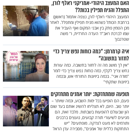
האם המעצב היהודי-אמריקני ראלף לורן,
התפלל והניח תפילין בכותל?
המעצב היהודי ראלף לורן, נצפה אתמול (ראשון)
ברחבת הכותל כשהוא מניח תפילין ומתפלל. לאחר
מכן הטמין פתק בין אבני המקום ואף העביר את
שמו לברכת ראב"ד העדה החרדית, ר' משה
שטרנבוך
איה קרמרמן: "כמה כוחות נפש צריך כדי
לחזור בתשובה"
"אין לך מושג מה זה לחזור בתשובה. כמה עורות
נחש צריך לקלף, כמה כוחות נפש צריך כדי לומר
"מודה אני". בכמה ביזיונות החזרתי אש, ובכמה
ביזיונות שתקתי"
תופעה שמתחזקת: יותר אמנים מתחזקים
פעם, הם הופיעו בכל ימות השבוע, וכמה שיותר –
יותר טוב. היום, לא תצליחו להשיג אותם בעד שום
הון שבעולם להופעות בשבתות. מלבד זאת, הם
מגיעים לשיעורי תורה קבועים, נועצים ברבנים
ותורמים לא מעט לצדקה. מופתעים? "יש
התחזקות כללית של אמנים", מסבירה עדן הראל