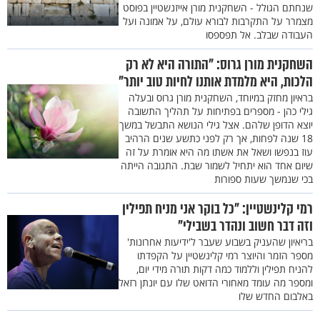
שנחתם הגולל - השחקנית מורן אייזנשטיין בפוסט
מצמרר על התקרבות לבורא עולם, על אמונה ועל
העבודה שבלב. אל תפספסו
השחקנית מורן גרוס: "התורה היא לא רק
הלכות, היא מלמדת אותנו לחיות טוב יותר"
בראיון מחזק במיוחד, השחקנית מורן גרוס ובעלה
גילי כהן - מספרים בפתיחות על תהליך התשובה
יוצא הדופן שלהם. אצל גילי הנושא התבשל במשך
18 שנה לפחות, אך רק לפני כתשע שנים הרהיב
עוז בנפשו ושאל את אשתו מה היא אומרת על זה
שיום אחד הוא יתחיל לשמור שבת. התגובה הייתה
בכי שנמשך שעות ספורות
רמי קלינשטיין: "כל בוקר אני מניח תפילין
וזה דבר חשוב ונהדר בשבילי"
בריאיון שהעניק בשבוע שעבר ל'ידיעות אחרונות'
מספר הזמר והיוצר רמי קלינשטיין על הקפדתו
להניח תפילין וללמוד כמה דקות תורה מידי יום,
ומספר מה עומד מאחורי הדואט שלו עם יונתן רזאל
באלבום החדש שלו