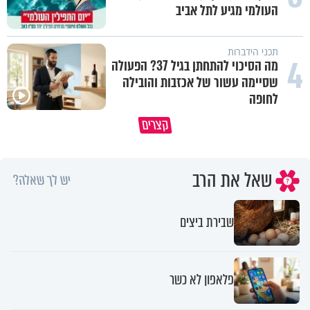
העולמי מגיע לתל אביב
תכני הידברות
4
מה הסיכוי להתחתן בגיל 37? הפעולה
שסיימה עשור של אכזבות והובילה
לחופה
סגולה בבוקר להסרת חששות ופחדים
במבט לאחור - האם התקופה ה
קצרים
מהבן איש חי
הייתה שווה?
שאל את הרב
יש לך שאלה?
שבירת ביצים
פלאפון לא כשר