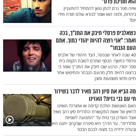
הוא חתיכת פרס"
איזה ספר גרם לנתן גושן להתחיל להתעניין
ביהדות, ולמה הוא אומר לבורא עולם תודה מידי
יום?
כשאלביס פרסלי חיבק את התנ"ך, בכה
ואמר: "אני רוצה להיות יהודי כמוך. אתם
העם הנבחר"
40 שנה לאחר שנפטר, הצד היהודי של אלביס
פרסלי נחשף: הכסף שתרם לטובת הקמת בית
ספר יהודי, הרגע שבו חיבק את התנ"ך ואמר כי
ברצונו להיות חלק מהעם הנבחר והחיפוש אחר
חיים מלאי משמעות ותוכן
מה הביא את סיון רהב מאיר לדבר בשידור
חי עם גבי גזית? האזינו
האם האנושות הולכת קדימה או אחורה? האזינו
לראיון של אשת התקשורת החרדית סיון רהב מאיר
אצל השדרן גבי גזית על "התנועה לשפיות
סלולרית". על הדרך היא סיפרה שבקרוב יחגגו היא
ובעלה ידידיה בר מצוה לבנם הבכור