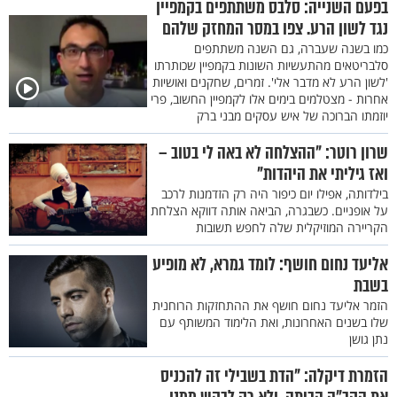
בפעם השנייה: סלבס משתתפים בקמפיין
נגד לשון הרע. צפו במסר המחזק שלהם
כמו בשנה שעברה, גם השנה משתתפים
סלבריטאים מהתעשיות השונות בקמפיין שכותרתו
'לשון הרע לא מדבר אלי'. זמרים, שחקנים ואושיות
אחרות - מצטלמים בימים אלו לקמפיין החשוב, פרי
יוזמתו הברוכה של איש עסקים מבני ברק
שרון רוטר: "ההצלחה לא באה לי בטוב –
ואז גיליתי את היהדות"
בילדותה, אפילו יום כיפור היה רק הזדמנות לרכב
על אופניים. כשבגרה, הביאה אותה דווקא הצלחת
הקריירה המוזיקלית שלה לחפש תשובות
אליעד נחום חושף: לומד גמרא, לא מופיע
בשבת
הזמר אליעד נחום חושף את ההתחזקות הרוחנית
שלו בשנים האחרונות, ואת הלימוד המשותף עם
נתן גושן
הזמרת דיקלה: "הדת בשבילי זה להכניס