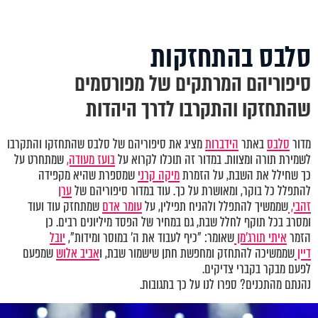
סלבס בהתחזקות
סיפוריהם המרתקים של מפורסמים
שהתחזקו והתקרבו לדרך היהדות
מדור
סלבס
באתר
הידברות
מציג את סיפוריהם של סלבס שהתחזקו והתקרבו
לשמירת תורה ומצוות. במדור זה תוכלו לקרוא על
בועז מעודה,
שמתחרט על
כך שחילל את השבת, על הזמרת
מיקה קרני
שמספרת שהיא מקפידה
להתפלל כל בוקר, ומאושרת על כך. עוד במדור סיפוריהם של
ערן
זהבי,
שממשיך להתפלל ולהניח תפילין, על
עומר אדם
שמתחזק עוד ועוד
ומסרב בכל תוקף לחלל שבת, גם במחיר של הפסד מיליונים רבים. כן
הזמר
איתי תורג'מן
שאומר: "כיף לעבוד את ה' במוסר ומידות",
יובל
דיין
שממשיכה להתחזק ומחפשת חתן שישמור שבת, ו
אביב אלוש
שמפעם
לפעם מבקר בקברי צדיקים.
נהנתם מהתכנים? ספרו לנו על כך בתגובות.