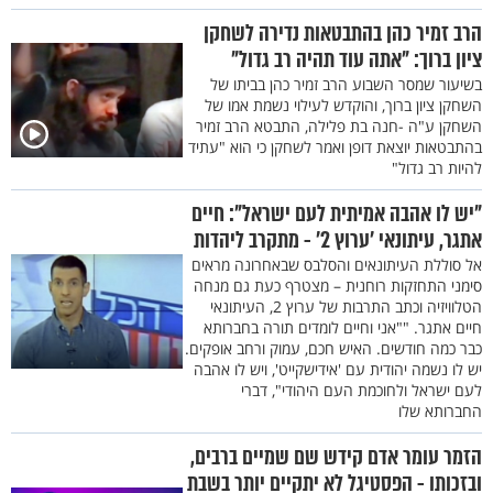
הרב זמיר כהן בהתבטאות נדירה לשחקן
ציון ברוך: "אתה עוד תהיה רב גדול"
בשיעור שמסר השבוע הרב זמיר כהן בביתו של
השחקן ציון ברוך, והוקדש לעילוי נשמת אמו של
השחקן ע"ה -חנה בת פלילה, התבטא הרב זמיר
בהתבטאות יוצאת דופן ואמר לשחקן כי הוא "עתיד
להיות רב גדול"
"יש לו אהבה אמיתית לעם ישראל": חיים
אתגר, עיתונאי ’ערוץ 2’ - מתקרב ליהדות
אל סוללת העיתונאים והסלבס שבאחרונה מראים
סימני התחזקות רוחנית – מצטרף כעת גם מנחה
הטלוויזיה וכתב התרבות של ערוץ 2, העיתונאי
חיים אתגר. ""אני וחיים לומדים תורה בחברותא
כבר כמה חודשים. האיש חכם, עמוק ורחב אופקים.
יש לו נשמה יהודית עם 'אידישקייט', ויש לו אהבה
לעם ישראל ולחוכמת העם היהודי", דברי
החברותא שלו
הזמר עומר אדם קידש שם שמיים ברבים,
ובזכותו - הפסטיגל לא יתקיים יותר בשבת