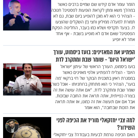
הזמר עומר אדם קידש שם שמיים ברבים כאשר
במהלך משא ומתן לקראת הופעות לפסטיגל חנוכה
- הצהיר כי הוא לא מוכן להופיע ביום שבת, גם לא
תמורת למעלה ממיליון וחצי (!) השקלים שהוצעו
לו. בצעד תקדימי ושלא כמו בעבר, החליטה הפקת
הפסטיגל שאם אדם לא מופיע בשבת - אף אחד
אחר לא יופיע
הפתיע את המאזינים: בועז ביסמוט, עורך
’ישראל היום’ - שומר שבת ומתקרב לדת
בועז ביסמוט, העורך הראשי של עיתון 'ישראל
היום' - הצליח להפתיע אלפי מאזינים כאשר
במסגרת ראיון בתוכנית הבוקר של רזי ברקאי 'מה
בוער', הצהיר כי הוא מתחזק ברוחניותו - אוכל כשר,
שומר שבת ומתקרב לדת. "אם אתה עושה את זה
בצורה כפייתית, אתה תראה את החובה שבזכות.
אבל אם אם תעשה את זה כמונו, אז אתה תראה
את הזכות שבחובה", הוא אומר
למה צבי יחזקאלי מוריד את הכיפה לפני
השידור?
האם הכיפה גורמת לבעיות בעבודה? צבי יחזקאלי