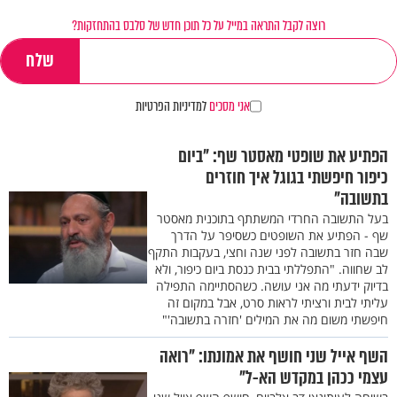
רוצה לקבל התראה במייל על כל תוכן חדש של סלבס בהתחזקות?
אני מסכים
למדיניות הפרטיות
הפתיע את שופטי מאסטר שף: "ביום
כיפור חיפשתי בגוגל איך חוזרים
בתשובה"
בעל התשובה החרדי המשתתף בתוכנית מאסטר
שף - הפתיע את השופטים כשסיפר על הדרך
שבה חזר בתשובה לפני שנה וחצי, בעקבות התקף
לב שחווה. "התפללתי בבית כנסת ביום כיפור, ולא
בדיוק ידעתי מה אני עושה. כשהסתיימה התפילה
עליתי לבית ורציתי לראות סרט, אבל במקום זה
חיפשתי משום מה את המילים 'חזרה בתשובה'"
השף אייל שני חושף את אמונתו: "רואה
עצמי ככהן במקדש הא-ל"