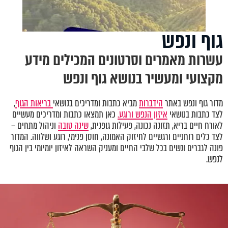
גוף ונפש
עשרות מאמרים וסרטונים המכילים מידע
מקצועי ומעשיר בנושא גוף ונפש
מדור גוף ונפש באתר
הידברות
מביא כתבות ומדריכים בנושאי
בריאות הגוף
,
לצד כתבות בנושאי
איזון הנפש ורוגע.
כאן תמצאו כתבות ומדריכים מעשיים
לאורח חיים בריא, תזונה נכונה, פעילות גופנית,
שינה טובה
וניהול מתחים –
לצד כלים רוחניים ורגשיים לחיזוק האמונה, חוסן פנימי, רוגע ושלווה. המדור
פונה לגברים ונשים בכל שלבי החיים ומעניק השראה לאיזון יומיומי בין הגוף
לנפש.