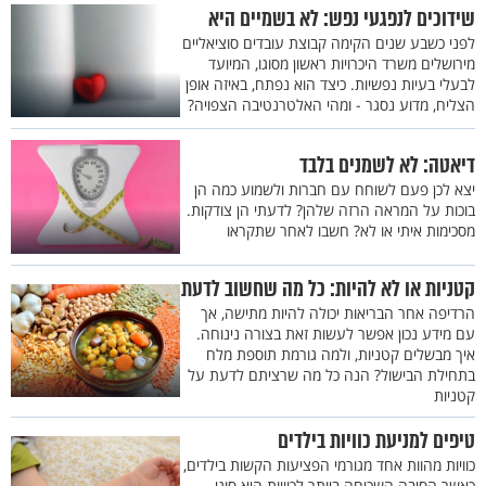
שידוכים לנפגעי נפש: לא בשמיים היא
לפני כשבע שנים הקימה קבוצת עובדים סוציאליים
מירושלים משרד היכרויות ראשון מסוגו, המיועד
לבעלי בעיות נפשיות. כיצד הוא נפתח, באיזה אופן
הצליח, מדוע נסגר - ומהי האלטרנטיבה הצפויה?
דיאטה: לא לשמנים בלבד
יצא לכן פעם לשוחח עם חברות ולשמוע כמה הן
בוכות על המראה הרזה שלהן? לדעתי הן צודקות.
מסכימות איתי או לא? חשבו לאחר שתקראו
קטניות או לא להיות: כל מה שחשוב לדעת
הרדיפה אחר הבריאות יכולה להיות מתישה, אך
עם מידע נכון אפשר לעשות זאת בצורה נינוחה.
איך מבשלים קטניות, ולמה גורמת תוספת מלח
בתחילת הבישול? הנה כל מה שרציתם לדעת על
קטניות
טיפים למניעת כוויות בילדים
כוויות מהוות אחד מגורמי הפציעות הקשות בילדים,
כאשר הסיבה השכיחה ביותר לכוויות היא סוגי