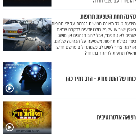
להתמודד עם מצבי חרדה
נהיגה תחת השפעת תרופות
הידעת כי כל תאונה חמישית נגרמת על ידי תרופות
באופן ישיר או עקיף? כולנו יודעים לדקלם ש"אם
שותים לא נוהגים", אבל לרוב הנהגים אין מושג
כיצד נטילת תרופות משפיעה על הנהיגה שלהם.
אז למה צריך לשים לב כשמתחילים מרשם חדש,
ומאילו תרופות להיזהר במיוחד?
כוחו של התת מודע - הרב זמיר כהן
רפואה אלטרנטיבית