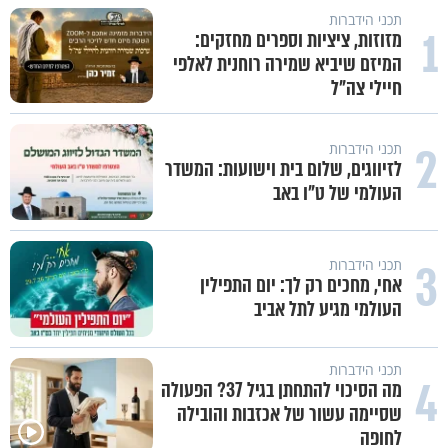
תכני הידברות
1
מזוזות, ציציות וספרים מחזקים:
המיזם שיביא שמירה רוחנית לאלפי
חיילי צה"ל
2
תכני הידברות
לזיווגים, שלום בית וישועות: המשדר
העולמי של ט"ו באב
3
תכני הידברות
אחי, מחכים רק לך: יום התפילין
העולמי מגיע לתל אביב
תכני הידברות
4
מה הסיכוי להתחתן בגיל 37? הפעולה
שסיימה עשור של אכזבות והובילה
לחופה