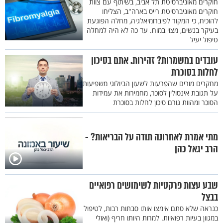
חוקרים מאוניברסיטת תל אביב, בשיתוף עם צוות
חוקרים מאוניברסיטת רייס בארה"ב, הצליחו
להוכיח, כי המקור לפיברומיאלגיה, מחלה הפוגעת
בעיקר בנשים, מצוי במוח. עד כה לא היה למחלה
טיפול יעיל
עובדים במשמרות? זהירות. אתם בסיכון
לחלות בסוכרת
מחקרים מורים שהפרעות לשעון הביולוגי משפיעות
על תגובת אינסולין לסוכר, מחמירות את עמידות
הסוכר ומהוות גורם סיכון לחלות בסוכרת
מתי אמרת לאחרונה תודה על הבריאות? -
הרב יגאל כהן
שבע עצות פרקטיות לשימושים רפואיים
בבצל
כנראה שלא סתם אימצו אותו סבתות רבות, לטיפול
במגוון בעיות רפואיות. למרות היותו חריף (ואולי