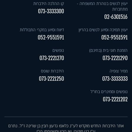
יעוץ לנשים בטהרת המשפחה -
קו ההלכה הידברות
מתחברות
073-3333300
02-6301516
יעוץ תמיכה וסיוע לנשים בהריון
דיווח וסיוע במקרי התבוללות
052-9551591
052-9551591
הזמנת חוגי בית (בחינם)
נופשים
073-2221270
073-2221290
ממיר צופיה
הידברות שופס
073-2221250
073-3333333
נופשים וסמינרים בחו"ל
073-2221202
אתר הידברות החדש מוקדש לע"נ כלאפו גדעון רובין בן שרינה ז"ל. נתרם
ע"י בנו מוקירו, שי רובין ומשפחתו הי"ו