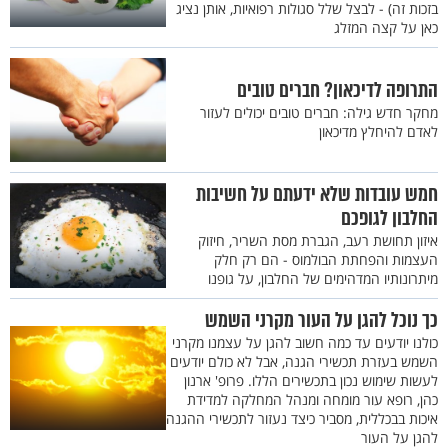
בזכות זה) - לבצל שלל סגולות רפואיות, אותן נציג
כאן על קצה המזלג
התרופה לדיכאון? חברים טובים
מחקר חדש גילה: חברים טובים יכולים לעזור
לאדם להיחלץ מדיכאון
חמש עובדות שלא ידעתם על חשיבות
החלבון לגופכם
איזון תחושת רעב, הגברת מסת השריר, חיזוק
העצמות והפחתת הבולמוס - הם רק חלק
מיתרונותיו המדהימים של החלבון, על גופנו
כך נוכל להגן על העור מקרני השמש
כולנו יודעים עד כמה חשוב להגן על עצמנו מקרני
השמש בעזרת תכשירי הגנה, אבל לא כולם יודעים
לעשות שימוש נכון בתכשירים הללו. פרופ' ארנון
כהן, רופא עור מומחה ומנהל המחלקה למדידת
איכות בבכללית, מסביר כיצד נעזור לתכשירי ההגנה
להגן על העור