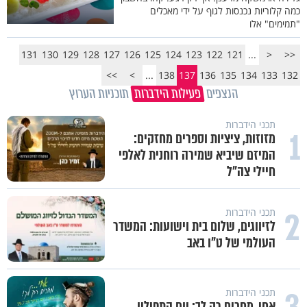
כמה קלוריות נכנסות לגוף על ידי מאכלים
"תמימים" אלו
131
130
129
128
127
126
125
124
123
122
121
...
<
<<
>>
>
...
138
137
136
135
134
133
132
הנצפים
פעילות הידברות
תוכניות הערוץ
תכני הידברות
1
מזוזות, ציציות וספרים מחזקים:
המיזם שיביא שמירה רוחנית לאלפי
חיילי צה"ל
2
תכני הידברות
לזיווגים, שלום בית וישועות: המשדר
העולמי של ט"ו באב
תכני הידברות
אחי, מחכים רק לך: יום התפילין