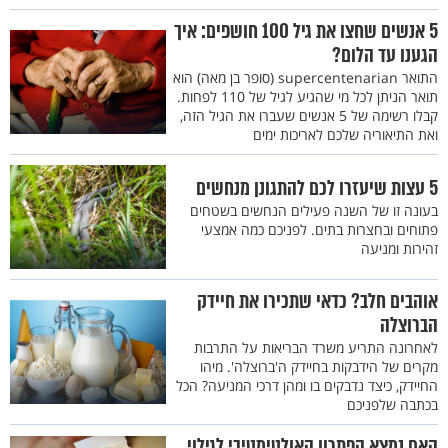
5 אנשים שחצו את גיל 100 חושפים: איך
הגענו עד הלום?
התואר supercentenarian (סופר בן מאה) הוא
תואר הניתן לכל מי שהגיע לגיל של 110 לפחות.
קבלו רשימה של 5 אנשים שעברו את הגיל הזה,
ואת התיאוריה שלכם לאריכות ימים
5 עצות שיעזרו לכם להתגונן מנחשים
בעונה זו של השנה פעילים הנחשים בשטחים
פתוחים ובחצרות בתים. לפניכם כמה אמצעי
זהירות ומניעה
אוהבים חלב? כדאי שתכירו את חיידק
הברוצלה
לאחרונה התריע משרד הבריאות על התרבות
מקרים של הידבקות בחיידק ה'ברוצלה'. מיהו
החיידק, כיצד נדבקים בו ומהן דרכי המניעה? הכל
בכתבה שלפניכם
האם נמצא הפתרון האולטימטיבי לגילוי