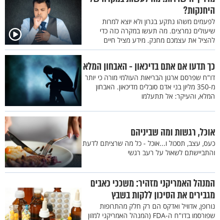
היחנקות?
לפעמים משהו נתקע בגרון ולא יוצא למרות
שיעולים נמרצים. מה תעשו במקרה כזה כדי
להציל את עצמכם מחנק. מידע מציל חיים
כך תדעו אם אתם בדיכאון - האבחון המלא
דו"ח שפרסם ארגון הבריאות העולמי מורה כי יותר
מ-350 מליון בני אדם סובלים מדיכאון. האבחון
המלא, והעיקר: אל תתעלמו
אוכל, רגשות ומה שביניהם
כעס, עצב, תסכול ו...אוכל - כל מה שרציתם לדעת
והתביישתם לשאול על רעב רגשי
המנהל האמריקני מזהיר: משככי כאבים
מגבירים את הסיכון ללקות בשבץ
נורופן, אדוויל ואדקס הם רק חלק מהתרופות
שפורסמו בדו"ח ה-FDA (המנהל האמריקני למזון