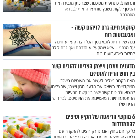
ותרופות), כתרופות מסוכנות שצריכתן מגבירה את
הסיכון ללקות בשבץ מוחי או התקף לב. ראו
הוזהרתם
קעקוע חינה גרם לזיהום קשה -
ואבעבועות רוח
בנה של דורית לוגסי בסך הכל רצה קעקוע חינה
על הכתף – אלא שהקעקוע הזדהם ואף גרם לילד
לחלות באבעבועות רוח
מדענים ממכון וייצמן הצליחו להוכיח קשר
בין חוש הריח לאוטיזם
האם בקרוב נצליח לעצור את האוטיזם בשלביו
המוקדמים? תשאלו את מדעני מכון וייצמן, שהצליחו
למצוא ולהוכיח קשר ישיר בין קשת הבעיות
ההתפתחותיות המאפיינות את האוטיסט, לבין חוש
הריח שלו
6 מוקשי הדיאטה של הקיץ וטיפים
להתמודדות
כל כך חם בחוץ ואנחנו רק רוצים להתקרר עם
גלידה או משקה מרענן. אך רק רגע: קחו בחשבון