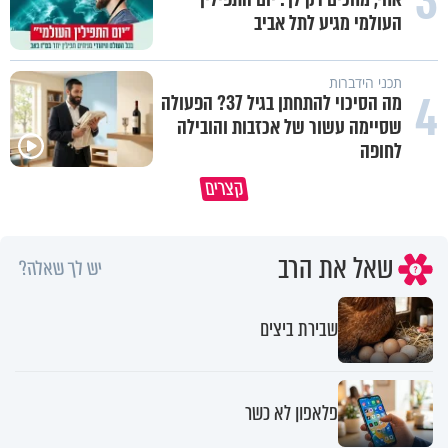
3
העולמי מגיע לתל אביב
תכני הידברות
4
מה הסיכוי להתחתן בגיל 37? הפעולה
שסיימה עשור של אכזבות והובילה
לחופה
הבן שלך לא מרגיש כלום, אין לך מה
סגולה שתעזור לכם למתן את הרי
קצרים
לטרוח - הרב ירון יצחקוב
בבית
שאל את הרב
יש לך שאלה?
שבירת ביצים
פלאפון לא כשר