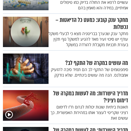
עשויים לרפא את החולה בדיוק כמו טיפולים
אמיתיים, במידה והא מאמין בהם
מחקר ענק קובע: כמעט כל הדיאטות –
נכשלות
מחקר ענק שנערך בבריטניה מצא כי לבעלי משקל
עודף יש סיכוי זעיר מאד להגיע למשקל גוף תקין
בעזרת תכניות מקובלת להורדה במשקל
מה עושים במקרה של התקף לב?
סימפטומים של התקף לב הם תמיד סיבה להזעיק
אמבולנס. הנה מה עושים בינתיים. שלא נזדקק
מדריך הישרדות: מה לעשות במקרה של
דימום רציני?
תאונות ביתיות שונות יכולות לגרום ח"ו לדימום
רציני שקריטי לעצור אותו במהירות האפשרית. כך
עושים זאת
מדריך הישרדות: מה לעשות במקרה של