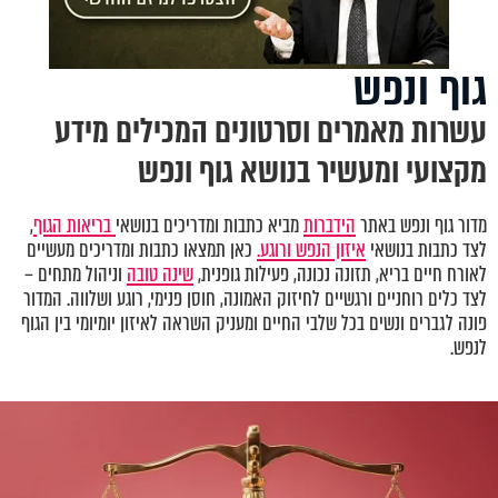
גוף ונפש
עשרות מאמרים וסרטונים המכילים מידע
מקצועי ומעשיר בנושא גוף ונפש
מדור גוף ונפש באתר
הידברות
מביא כתבות ומדריכים בנושאי
בריאות הגוף
,
לצד כתבות בנושאי
איזון הנפש ורוגע.
כאן תמצאו כתבות ומדריכים מעשיים
לאורח חיים בריא, תזונה נכונה, פעילות גופנית,
שינה טובה
וניהול מתחים –
לצד כלים רוחניים ורגשיים לחיזוק האמונה, חוסן פנימי, רוגע ושלווה. המדור
פונה לגברים ונשים בכל שלבי החיים ומעניק השראה לאיזון יומיומי בין הגוף
לנפש.