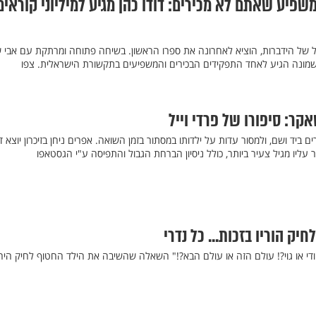
פיע שאתם לא מכירים: דודו כהן מגיע למיליוני קוראים
טל של הידברות, הוציא לאחרונה את ספרו הראשון. בשיחה פתוחה ומרתקת עם אבי ש
שמונה הגיע לאחד התפקידים הבכירים והמשפיעים בתקשורת הישראלית. צפו
קר: סיפורו של פרדי וייל
ביד ושם, ולמסור עדות על ילדותו במסתור בזמן השואה. אפרים ניחן בזיכרון יוצא דו
עליו מגיל צעיר ביותר, כולל ניסיון הברחת הגבול והתפיסה ע"י הגסטאפו
יק הוריו בזכות... כל נדרי
ודי או גוי?! עולם הזה או עולם הבא?!" השאלה שהשיבה את הילד החטוף לחיק היה