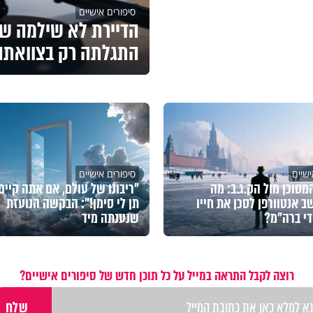
סיפורים אישיים
הדיירת לא שילמה שכ
התגלתה רק בצוואתה
ישיים
סיפורים אישיים
מסוכן מול הק.ג.ב: מה
"ריבונו של עולם, אם אתה קיים 
ב אנטוורפן לסכן את חייו
תן לי סימן!": הבקשה הנועזת
די ברה"מ?
שנענתה מיד
רוצה לקבל התראה במייל על כל תוכן חדש של סיפורים אישיים?