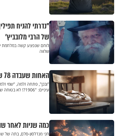
"נדרתי להניח תפילין
של הרבי מלובביץ’
לוחם שנפצע קשה במלחמת יום 
שלווה
האחות שעבדה 78 שנים בשערי צדק: מסירות הנפש של שוועסטר זלמה
עיניים: "1906?! לא בטוחה שהסבתא שלי כבר נולדה אז... בת כמה את?"
כמה שניות לאחר שה
חני מנדלסון-סלם, בתה של שר