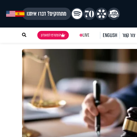
מתחזקים? דברו איתנו
צור קשר
ENGLISH
LIVE
הצטרפו למועדון