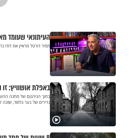
העיתונאי שעומד מאחו
תמיר דורטל מראיין את דודו כ
באפלת אושוויץ: זו הבקשה של בן ה-17
בתוך הגיהנום של מחנה ההשמד
נדירים של נער גלמוד, שזכה ל