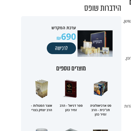
הידברות שופס
ושן,
ערכת המקדש
690
לרכישה
פן,
מוצרים נוספים
דות
סט ארכיאולוגיה
ספר דניאל - הרב
אוצר הסגולות -
תנ"כית - הרב
זמיר כהן
הרב יצחק בצרי
זמיר כהן