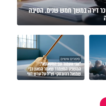
ר דירה במשך חמש שנים. הסיבה
סיפורים אישיים
-
"אני אעמוד עם המטאטא":
המשפט המצמרר שאמר הגאון רבי
שמואל רוזובסקי זצ"ל על ערש דווי