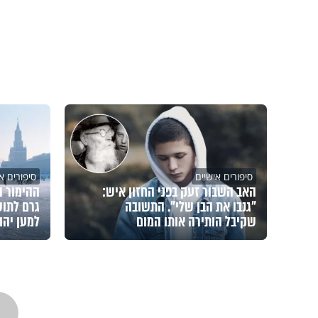
סיפורים אישיים
סיפורים א
האב השבור זעק בפני החזון איש:
ההימור ה
"גנבו את הבן שלי". התשובה
גרם לתוש
שקיבל הותירה אותו המום
למען יהו