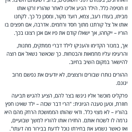
זו חטיפה כלל. הילד הגיע אלינו לאחר שהוריו זרקו אותו
מביתו, בעודו רעב, צמא, רועד מקור, ומסכן כל כך. לקחנו
אותו אל צל קורתנו מתוך חסד ורחמים. אדרבה, אם חפצים בו
הוריו – ייקחהו, אך ישאלו קודם את פיו אם אכן רצונו בכך.
אך, במנזר הקדימו והעניקו לילד דברי ממתקים, מתנות,
והרעיפו עליו מחמאות והבטחות. כך שכאשר נשאל אם רוצה
להישאר במקום השיב בחיוב.
ההורים נותרו שבורים ורצוצים, לא יודעים את נפשם מרוב
יגונם.
פרקליט מוכשר אליו ניגשו בצר להם, הציע להגיש תביעה
חוזרת, וטען טענה הגיונית: "הרי דבר שכזה – ילד שאינו חפץ
בהוריו – לא מצוי כלל. ודאי שהותו הממושכת הרחק מהם היא
גרמה לו לשכוח אותם. החזירו אותו להוריו למשך שבועיים,
ואז כאשר נשמע את בחירתו נוכל לדעת בבירור מה דעתו".