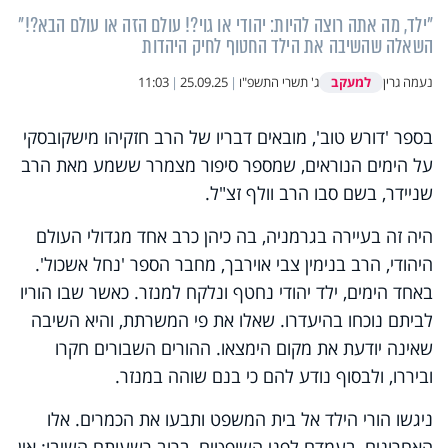
"ילד, מה אתה רוצה להיות: יהודי או גוי?! עולם הזה או עולם הבא?!"
השאלה שהשיבה את הילד החטוף לחיק היהדות
למעקב
נעמה גרין
ג' תשרי התשפ"ו
|
25.09.25
|
11:03
בספר 'דורש טוב', מובאים דבריו של הרב חזקיהו מישקובסקי
על הימים הנוראים, שמספר סיפור מצמרר ששמע מאת הרב
שניידר, בשם סבו הרב וולף זצ"ל.
היה זה בעיירה בגרמניה, בה כיהן כרב אחד מגדולי העולם
היהודי, הרב בנימין צבי אוירבך, מחבר הספר 'נחל אשכול'.
באחד הימים, ילד יהודי נחטף ונלקח למנזר. כאשר שבו הוריו
לביתם נוכחו בהיעדרו. שאלו את פי המשרתת, והיא השיבה
שאינה יודעת את מקום הימצאו. ההורים השבורים חקרו
וביררו, ולבסוף נודע להם כי בנם שוהה במנזר.
ניגשו הורי הילד אל בית המשפט ותבעו את הכמרים. אלו
האחרונים, בעמדם לפני השופטים, ברוב רשעותם השיבו: אין