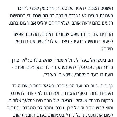
השופט הסכים להיגיון שבטענה, אך פסק שכדי להיזכר
באהבת הורים לא נצרכת קירבה כה ממושכת. די בחמישה
רגעים בהם יראה אותם, שלאחריהם יחליט אם רצונו בהם.
ההורים שבו מן המשפט שבורים ודאוגים. מה כבר אפשר
לפעול בחמישה רגעים? כיצד יועילו להשיב את בנם אל
חיקם?
הם ניגשו אל בעל ה'נחל אשכול', שהשיב להם: "אין צורך
ביותר מכך. אני אלך להיפגש עם הילד במקומכם. ואתם -
העתירו בעד הצלחתי, שיהא ה' בעזרי".
כך היה. ביום המיועד הגיע הרב ובא אל המנזר. את הילד
העמידו בחדר בסוף המסדרון, ולא נתנו לאף אחד להיכנס
במקום ה'נחל אשכול'. מראהו של הרב היה כמלאך אלוקים,
והוא לבש טלית וקיטל לבן. נכנס, ומתחילת המסדרון התחיל
לפזם את מנגינת 'כל נדרי' בנעימות, בערבות ובמתיקות.