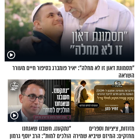
"תסמונת דאון זו לא מחלה": יאיר פומברג בסיפור חיים מעורר
השראה
מזוזות, ציציות וספרים
"נתקענו. חשבנו שאנחנו
מחזקים: המיזם שיביא שמירה
הולכים למות": הרב יוסף גרמון