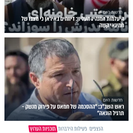
חדשות היום
היעלמות המנהיג העליון: דיווחים באיראן כי מצבו של
חמינאי קשה
חדשות היום
ראש השב"כ: "ההסכמה של חמאס על פירוק מנשק -
תרגיל הונאה"
הנצפים
פעילות הידברות
תוכניות הערוץ