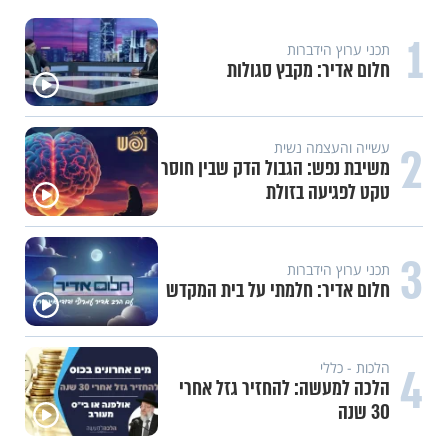
1
תכני ערוץ הידברות
חלום אדיר: מקבץ סגולות
2
עשייה והעצמה נשית
משיבת נפש: הגבול הדק שבין חוסר
טקט לפגיעה בזולת
3
תכני ערוץ הידברות
חלום אדיר: חלמתי על בית המקדש
4
הלכות - כללי
הלכה למעשה: להחזיר גזל אחרי
30 שנה