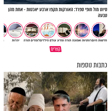
סיוט מול חופי ספרד: האורקות תקפו ארבע יאכטות - אחת מהן
טבעה
חדשות היום
רוחניות ואמונה
תורה ומדע
עולם הילדים
לומדים תורה
יהדות
תרב
גם ׳הרע׳ זה הרחמים של בורא
קצרים
מדוע האמונה נמשלה למלח?
עולם
כתבות נוספות