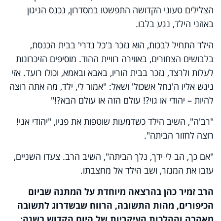
הצלילים טעוני הקדושה התפשטו במסדרון, נכנס הניגון
באוזני הילד, נגע בלבו.
הילד התחיל לבכות, הוא נזכר ב'כל נדרי' בבית הכנסת,
בלבושים הצחורים, באווירה רוויית ההוד. מוסיפים הזיכרונות
לעלות ולרצד, נזכר בבית הוריו, באבא ובאמא, וכולו רועד. אזי
ניגש אליו ה'נחל אשכול' ושאל: "אמור לי, ילד, מה אתה רוצה
להיות – יהודי או גוי?! עולם הזה או עולם הבא?!"
"רב'ה", השיב הילד כשדמעות שוטפות את פניו, "יהודי אני!
רוצה לחזור הביתה".
"אם כך, הב לי ידך, נלך הביתה", השיב הרב. צעדו השניים,
עזבו את המנזר, ושב הילד אל מחצבתו.
הרב זמיר כהן בהרצאה מיוחדת על המתנה שביום
הכיפורים, מהות התשובה, הרווח שבשדרוג לתשובה
מאהבה וההלכות העיקריות של היום הקדוש בשנה: