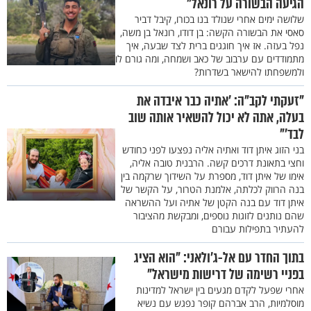
הגיעה הבשורה על רונאל"
שלושה ימים אחרי שנולד בנו בכורו, קיבל דביר
סאסי את הבשורה הקשה: בן דודו, רונאל בן משה,
נפל בעזה. אז איך חוגגים ברית לצד שבעה, איך
מתמודדים עם ערבוב של כאב ושמחה, ומה גורם לו
ולמשפחתו להישאר בשדרות?
"זעקתי לקב"ה: 'אתיה כבר איבדה את
בעלה, אתה לא יכול להשאיר אותה שוב
לבד'"
בני הזוג איתן דוד ואתיה אליה נפצעו לפני כחודש
וחצי בתאונת דרכים קשה. הרבנית טובה אליה,
אימו של איתן דוד, מספרת על השידוך שרקמה בין
בנה הרווק לכלתה, אלמנת הטרור, על הקשר של
איתן דוד עם בנה הקטן של אתיה ועל ההשראה
שהם נותנים לזוגות נוספים, ומבקשת מהציבור
להעתיר בתפילות עבורם
בתוך החדר עם אל-ג'ולאני: "הוא הציג
בפניי רשימה של דרישות מישראל"
אחרי שפעל לקדם מגעים בין ישראל למדינות
מוסלמיות, הרב אברהם קופר נפגש עם נשיא