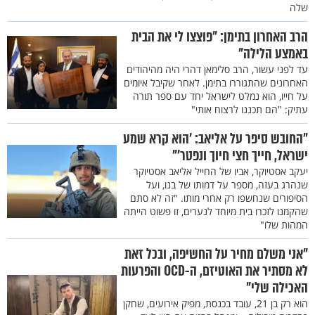
שלה
הרב האחרון בתימן: "פוצצו לי את הבית
באמצע הלילה"
עד לפני עשור, הרב סלימאן דהרי היה מהיהודים
האחרונים שהתגוררו בתימן. לאחר שקיבל איומים
על חייו, הוא נמלט לישראל יחד עם ספר תורה
עתיק: "הם תכננו לרצוח אותי"
"החובש סיפר על אליאב: 'הוא קרא שמע
ישראל, חייך חצי חיוך ונפטר'"
יעקב אסטיוקר, אביו של החייל אליאב אסטיוקר
שנהרג בעזה, מספר על דמותו של בנו, ועל
הסיפורים שנחשפו רק אחרי מותו. "זה לא סתם
שהקמנו לזכרו בית מיוחד לנערים, זו פשוט הייתה
המהות שלו"
"אני משלם מחיר על החשיפה, ובכל זאת
לא מסתיר את האוטיזם, ה-OCD והפרעות
האכילה שלי"
הוא רק בן 21, עובד בכנסת, מפיק אירועים, שחקן