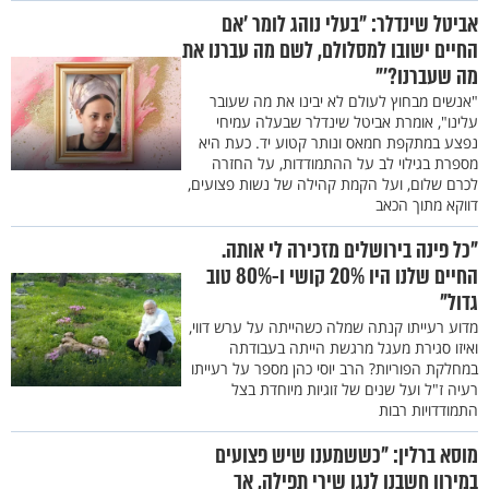
אביטל שינדלר: "בעלי נוהג לומר 'אם
החיים ישובו למסלולם, לשם מה עברנו את
מה שעברנו?'"
"אנשים מבחוץ לעולם לא יבינו את מה שעובר
עלינו", אומרת אביטל שינדלר שבעלה עמיחי
נפצע במתקפת חמאס ונותר קטוע יד. כעת היא
מספרת בגילוי לב על ההתמודדות, על החזרה
לכרם שלום, ועל הקמת קהילה של נשות פצועים,
דווקא מתוך הכאב
"כל פינה בירושלים מזכירה לי אותה.
החיים שלנו היו 20% קושי ו-80% טוב
גדול"
מדוע רעייתו קנתה שמלה כשהייתה על ערש דווי,
ואיזו סגירת מעגל מרגשת הייתה בעבודתה
במחלקת הפוריות? הרב יוסי כהן מספר על רעייתו
רעיה ז"ל ועל שנים של זוגיות מיוחדת בצל
התמודדויות רבות
מוסא ברלין: "כששמענו שיש פצועים
במירון חשבנו לנגן שירי תפילה, אך