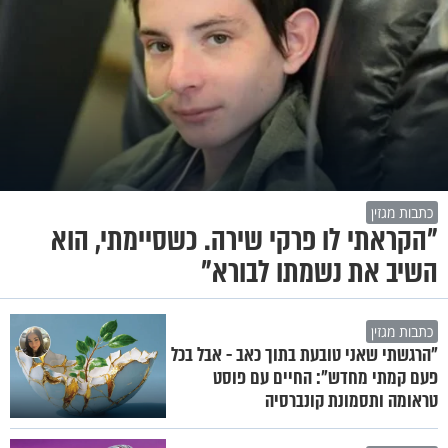
כתבות מגזין
"הקראתי לו פרקי שירה. כשסיימתי, הוא
השיב את נשמתו לבורא"
כתבות מגזין
"הרגשתי שאני טובעת בתוך כאב - אבל בכל
פעם קמתי מחדש": החיים עם פוסט
טראומה ותסמונת קונברסיה