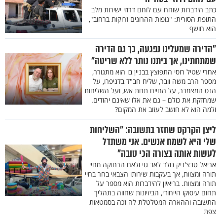
כתב הידברות שוחח עם לוחם דרוזי ישירות מלב
התופת הסורית: "גופות ההרוגים זרוקות ברחוב",
הוא חושף
"הדירה שמעלינו נפגעה, כך גם הדירה
שמתחתינו, אך ביתנו נותר ללא שריטה"
אחרי שטיל רוסי התפוצץ בבניין בו הוא מתגורר,
מספר הרב משה וובר, שליח חב"ד בדניפרו, על
הנס המצמרר, על החיים תחת אש, ועל השליחות
שמחזקת את כולם – גם את אלו שאינם יהודים.
ולמה הוא לא חושב לעזוב את המקום?
ליצן הקרקס שחזר בתשובה: "השליחות
שלי היא לשמח אנשים. אני משתדל
לעשות אותה בצורה הכי טובה"
אריאל טבצ'ניק נולד לאב גוי ולאם הרחוקה מחיי
תורה ומצוות, אך בעקבות שירותו הצבאי בחר בחיי
תורה ומצוות. בריאיון להידברות הוא מספר על
תחום עיסוקו הייחודי, הביזיונות שחווה בתהליך
התשובה וההארה המטלטלת לה זכה בסמטאות
צפת