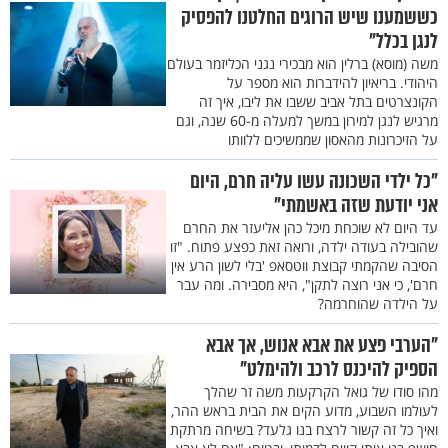
כששמענו שיש הרוגים החלטנו להפסיק
לנגן בכלל"
משה (מוסא) ברלין הוא מבכירי נגני הכליזמר בעולם
היהודי. בריאיון להידברות הוא מספר על
הקונצרטים בתל אביב ששבו את ליבו, איך זה
מרגיש לנגן למירון במשך למעלה מ-60 שנה, וגם
על הזיכרונות מהאסון שממשיכים ללוותו
"כל ילדי השכונה עשו עליה חרם, היום
אני יודעת שזה באשמתי"
עד היום לא שוכחת מיכל כהן אליעזר את החרם
שהובילה בעודה ילדה, ורואה זאת כפצע פתוח. "זו
הסיבה שהקמתי קבוצת ווטסאפ 'בלי לשון הרע אין
חרם', כי אני רוצה לתקן", היא מסבירה. ומה עבר
על הילדה שהוחרמה?
"הערבי פצע את אבא אנוש, אך אבא
הספיק להיכנס לרכב ולהימלט"
מהו סודו של גואל הקרקעות משה זר שהלך
לעולמו השבוע, מדוע הקים את הבית בראש ההר,
ואיך כל זה קשור לרצח בנו גלעד? בשיחה מרתקת