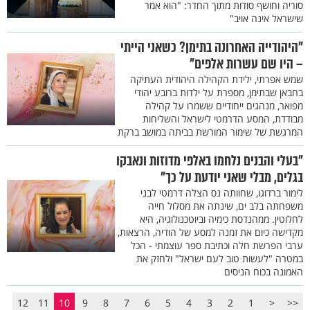
סוריה וחושף סודות מתוך החדר: "הוא אמר
שישראל אינה אויב"
"היהודייה האחרונה בתימן? כשאני הייתי
– היו שם עשרות אלפים"
שמש אפרתי, ילידת הקהילה היהודית העתיקה
בחבאן שבתימן, מספרת על ילדות ברובע יהודי
מפואר, מנהגים ייחודיים ששמרו על קהילה
מבודדת, המסע הדרמטי לישראל והשליחות
המרגשת של שימור המורשת בביתה במושב ברקת
"בעלי והבנים נלחמו באלפי מדוזות ונאבקו
בגלים, מבלי שאני יודעת על כך"
לימור ברדוגו, שחוותה נס הצלה דרמטי לבני
משפחתה בלב ים, שינתה את מסלול חייה
לחלוטין. ממהנדסת כימיה וביוטכנולוגיה, היא
מקדישה כיום את זמנה למסע של הודיה, הרצאות,
ערבי הפרשת חלה וכתיבת ספר עוצמתי - הכל
במטרה "לעשות טוב לעם ישראל" ולחזק את
האמונה בכוח הניסים
12
11
10
9
8
7
6
5
4
3
2
1
<
<<