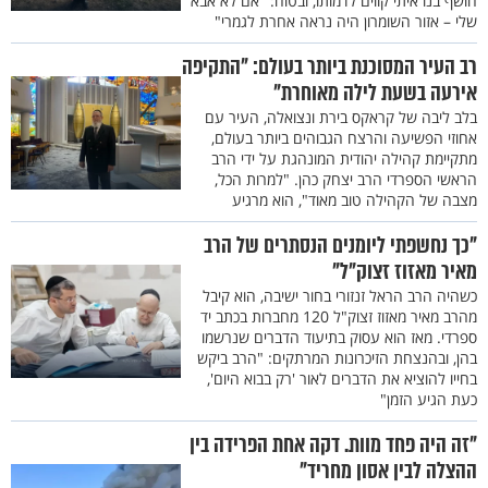
חושף בנו איתי קווים לדמותו, ובטוח: "אם לא אבא
שלי – אזור השומרון היה נראה אחרת לגמרי"
רב העיר המסוכנת ביותר בעולם: "התקיפה
אירעה בשעת לילה מאוחרת"
בלב ליבה של קראקס בירת ונצואלה, העיר עם
אחוזי הפשיעה והרצח הגבוהים ביותר בעולם,
מתקיימת קהילה יהודית המונהגת על ידי הרב
הראשי הספרדי הרב יצחק כהן. "למרות הכל,
מצבה של הקהילה טוב מאוד", הוא מרגיע
"כך נחשפתי ליומנים הנסתרים של הרב
מאיר מאזוז זצוק"ל"
כשהיה הרב הראל זנזורי בחור ישיבה, הוא קיבל
מהרב מאיר מאזוז זצוק"ל 120 מחברות בכתב יד
ספרדי. מאז הוא עסוק בתיעוד הדברים שנרשמו
בהן, ובהנצחת הזיכרונות המרתקים: "הרב ביקש
בחייו להוציא את הדברים לאור 'רק בבוא היום',
כעת הגיע הזמן"
"זה היה פחד מוות. דקה אחת הפרידה בין
ההצלה לבין אסון מחריד"