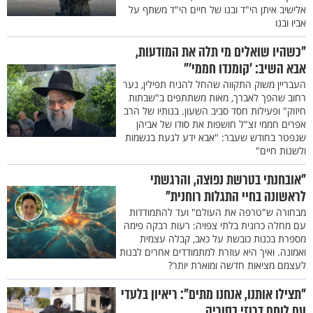
אלישיב איתן הי"ד ובנו של חיים הי"ד משתף על
אביו ובנו
"כשהיו שואלים מי תלה את המודעות,
אבא השיב: 'קומנדו חממי'"
העבריין משוק התקווה שהחל להניח תפילין, נער
רחוב שהפך לאברך, מאות משתתפים ב"שבתות
חיזוק" ופעילות חסד סביב השעון. בנותיו של הרב
אפרים חממי זצ"ל חושפות את סודו של אביהן
שנפטר בחודש שעבר: "אבא ידע לגעת בנשמות
ולשנות חיים"
"אובחנתי בטרשת נפוצה, והרגשתי
לראשונה בחיי התגלות רוחנית"
מבחורה ש"טרפה את העולם" ועד להתמודדות
עם מחלה כרונית בלתי צפויה: רעות רבקה פימה
מספרת בכנות כובשת על כאב, קבלה עצמית
ואמונה. ואיך היא עוזרת למתמודדים אחרים לבנות
לעצמם מציאות חדשה ומוארת יותר?
"תצילו אותנו, אנחנו מתים": ריאיון בלעדי
עם לוחם דרוזי בסוריה