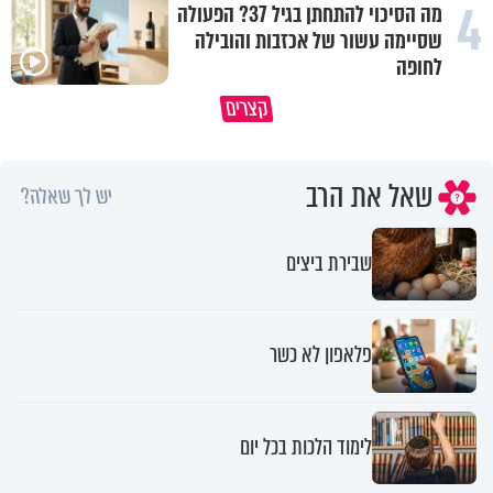
4
מה הסיכוי להתחתן בגיל 37? הפעולה
שסיימה עשור של אכזבות והובילה
לחופה
גם השולחן שבת שאתם מסדרים הוא
המעשים הנסתרים שלנו מחזיקי
קצרים
חלק מהשפע שתקבלו
עולמות שלמים
שאל את הרב
יש לך שאלה?
שבירת ביצים
פלאפון לא כשר
לימוד הלכות בכל יום