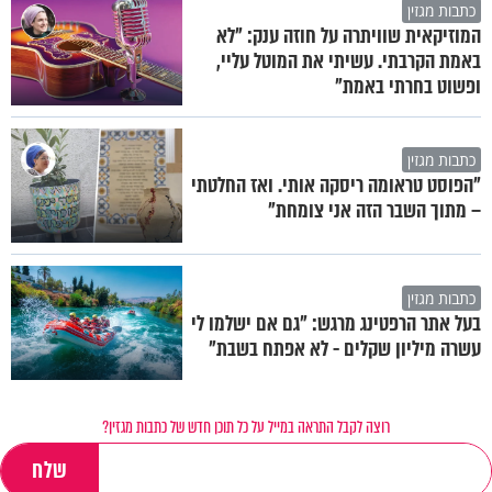
כתבות מגזין
המוזיקאית שוויתרה על חוזה ענק: "לא
באמת הקרבתי. עשיתי את המוטל עליי,
ופשוט בחרתי באמת"
כתבות מגזין
"הפוסט טראומה ריסקה אותי. ואז החלטתי
– מתוך השבר הזה אני צומחת"
כתבות מגזין
בעל אתר הרפטינג מרגש: "גם אם ישלמו לי
עשרה מיליון שקלים - לא אפתח בשבת"
רוצה לקבל התראה במייל על כל תוכן חדש של כתבות מגזין?