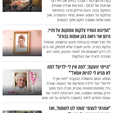
בסדרות מובילות – ומנהל בחזית את חייו לצד
אבחנות של OCD , הפרעות אכילה ואוטיזם
בתפקוד גבוה. נועם פרידמן מדבר בפתיחות
מרתקת על המסע האישי, מחיר ההסתרה, ואיך
מצא שלווה ואמונה דווקא מתוך הקשיים
"הפיגוע הותיר צלקות עמוקות על פניי.
היום אני רואה בהן אותות גבורה"
מלי סגל חוותה בנערותה פיגוע טראומטי, שהותיר
צלקות בפניה. מדוע חשבה שלא תתחתן, מה גרם
לה לרוץ לאוטובוס מיד לאחר הפיגוע, ולמה היא
מסרבת להוריד את הצלקות?
"הייתי זועקת: 'למה אין לי ילדים? למה
לא מגיע לי להיות אמא?'"
ממסע הכאב והשאלה הנוקבת "למה אין לי
ילדים?" ועד ללידה מחודשת של העצמי. אפרת
נילי, פסיכותרפיסטית גופנית, מגלה כיצד מתוך
הריק צומחת האמונה, ואיך היא זכתה להכיר את
עצמה מחדש, לחזור בתשובה ולהודות על מה שיש
"אמרתי לעצמי 'מותר לנו לשמוח', ואז