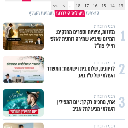
>>
>
...
18
17
16
15
14
13
הנצפים
פעילות הידברות
תוכניות הערוץ
תכני הידברות
1
מזוזות, ציציות וספרים מחזקים:
המיזם שיביא שמירה רוחנית לאלפי
חיילי צה"ל
2
תכני הידברות
לזיווגים, שלום בית וישועות: המשדר
העולמי של ט"ו באב
3
תכני הידברות
אחי, מחכים רק לך: יום התפילין
העולמי מגיע לתל אביב
תכני הידברות