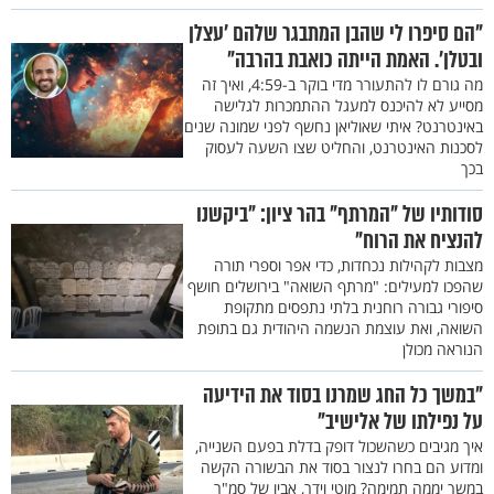
"הם סיפרו לי שהבן המתבגר שלהם 'עצלן
ובטלן'. האמת הייתה כואבת בהרבה"
מה גורם לו להתעורר מדי בוקר ב-4:59, ואיך זה
מסייע לא להיכנס למעגל ההתמכרות לגלישה
באינטרנט? איתי שאוליאן נחשף לפני שמונה שנים
לסכנות האינטרנט, והחליט שצו השעה לעסוק
בכך
סודותיו של "המרתף" בהר ציון: "ביקשנו
להנציח את הרוח"
מצבות לקהילות נכחדות, כדי אפר וספרי תורה
שהפכו למעילים: "מרתף השואה" בירושלים חושף
סיפורי גבורה רוחנית בלתי נתפסים מתקופת
השואה, ואת עוצמת הנשמה היהודית גם בתופת
הנוראה מכולן
"במשך כל החג שמרנו בסוד את הידיעה
על נפילתו של אלישיב"
איך מגיבים כשהשכול דופק בדלת בפעם השנייה,
ומדוע הם בחרו לנצור בסוד את הבשורה הקשה
במשך יממה תמימה? מוטי וידר, אביו של סמ"ר