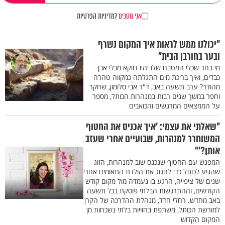
אני מסכים
למדיניות הפרטיות
"יכולנו ממש לראות איך המקום נשרף
ובער בחורבן הבית"
מי בחר שכלי המטבח שלו יהיו דווקא מכלי אבן
כבדים, ואיך בריכת מים התגלתה כמקווה טהרה
מהודר? ערב תשעה באב, ד"ר אבי סלומון, שחקר
וחפר במשך שנים רבות במנהרות הכותל, מספר
על הממצאים המרגשים והכואבים
"שאלתי את עצמי: 'איך אכניס את החטוף
המשוחרר למנהרות, שבועיים אחרי שעזב
אותן?'"
המפגש עם החטוף שנכנס שוב למנהרות, הזוג
שהגיע לכותל כדי לחגוג את הולדת התאומים אחרי
שנים של ציפייה, הרגע בו נעמדה מול מקום קודש
הקודשים, וההתרגשות הבלתי פוסקת בכל תשעה
באב מחדש. רחלי חדד, מנהלת ההדרכה של הקרן
למורשת הכותל, משתפת בחוויות בלתי נשכחות מן
המקום הקדוש