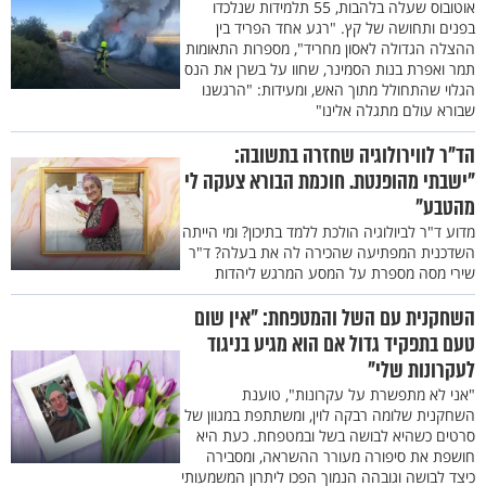
אוטובוס שעלה בלהבות, 55 תלמידות שנלכדו
בפנים ותחושה של קץ. "רגע אחד הפריד בין
ההצלה הגדולה לאסון מחריד", מספרות התאומות
תמר ואפרת בנות הסמינר, שחוו על בשרן את הנס
הגלוי שהתחולל מתוך האש, ומעידות: "הרגשנו
שבורא עולם מתגלה אלינו"
הד"ר לווירולוגיה שחזרה בתשובה:
"ישבתי מהופנטת. חוכמת הבורא צעקה לי
מהטבע"
מדוע ד"ר לביולוגיה הולכת ללמד בתיכון? ומי הייתה
השדכנית המפתיעה שהכירה לה את בעלה? ד"ר
שירי מסה מספרת על המסע המרגש ליהדות
השחקנית עם השל והמטפחת: "אין שום
טעם בתפקיד גדול אם הוא מגיע בניגוד
לעקרונות שלי"
"אני לא מתפשרת על עקרונות", טוענת
השחקנית שלומה רבקה לוין, ומשתתפת במגוון של
סרטים כשהיא לבושה בשל ובמטפחת. כעת היא
חושפת את סיפורה מעורר ההשראה, ומסבירה
כיצד לבושה וגובהה הנמוך הפכו ליתרון המשמעותי