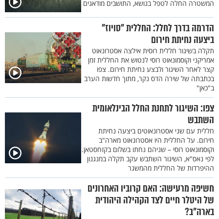
המשטרה החלה לטפל בנושא, התושבים מודאגים
הדרמה בדרך לחלל: החללית "סויוז"
ביצעה נחיתת חירום
תקלה בשיגור חללית רוסית אילצה אסטרונאוט
אמריקני וקוסמונאוט רוסי לנטוש את החללית זמן
קצר לאחר השיגור ולבצע נחיתת חירום. צפו
בכתבתה של שירה הדס נקר, מתוך חדשות הערב
ב"כאן"
צפו: השיגור לתחנת החלל הבינלאומית
השתבש
חללית עם שני אסטרונאוטים ביצעה נחיתת
חירום. על החללית היו אסטרונאוט מארה"ב
וקוסמונאוט רוסי – שניהם נחתו בשלום בקזחסטאן.
לפי נאס"א, השיגור השתבש עקב תקלה במנגנון
ההיפרדות של החללית מהמשגר
חשיפה מרעישה: האם קרוביו האחרונים
של היטלר חיים לצד הקהילה היהודית
בארה"ב?