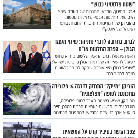
"שטח פלסטיני כבוש"
ארגון החינוך, המדע והתרבות של האו"ם אימץ
היום שתי החלטות אנטי-ישראליות נוספות,
בהובלתן של המדינות הערביות החברות בוועד
המנהל של אונסק"ו
לברוב בתגובה לדברי נתניהו: שינוי מעמד
הגולן – הפרת החלטות או"ם
ראש הממשלה נתניהו אמר שלשום כי הוא נחוש
לפעול להשארתה של רמת הגולן בריבונות ישראל:
"ישראל בגולן היא עובדה שהקהילה הבינלאומית
חייבת להכיר בה"
הוריקן "מייקל" התחזק לדרגה 4: פלורידה
מתכוננת לסופה "מפלצתית"
ההוריקן, שיגיע בשעות הערב לחופי פלורידה,
הוגדר על ידי הרשויות בארצות הברית כמסכן חיים.
כ- 500 אלף בני אדם נתבקשו להתפנות מבתיהם
צפו: הגשר בסיביר קרס על המשאית