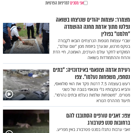
אני מסכים
למדיניות הפרטיות
מצמרר: עצמות יהודים שנרצחו בשואה
נפלטו מתוך אדמת מחנה ההשמדה
"חלמנו" בפולין
שברי עצמות מגופות הנרצחים הובאו לקבורה
בטקס מרגש, שנערך ביוזמת מכון "שם עולם",
המוקדש לחקר עולם הערכים, האמונה, חיי הדת
והרוח וההתמודדות בשואה
רעידת אדמה וצונאמי באינדונזיה: "בתים
נסחפו, משפחות נעלמו". צפו
רעש בעוצמה 7.5 דרגות פקד את האי סולוואסי,
והביא בעקבותיו גלי צונאמי בגובה של כשני
מטרים. "משפחות שלמות נעלמו ובתים נהרסו".
תיעוד מההרס הנורא
צפו: זאבים טורפים הסתובבו להם
ברחובות סנט פטרבורג
זאבי ערבות נתגלו בסנט פטרבורג באין מפריע.