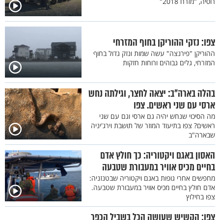
רוסיה, "מזרח 2018"
צפו: נזקי ההוריקן בחוף המזרחי
ההוריקן "פירנצה" עשה שמות ונזק גדול בחוף
המזרחי, גלים גבוהים ורוחות חזקות
בהלה בארה"ב: יצאה לחצר, וגילתה נחש
ארסי עם שני ראשים. צפו
מה הסיכוי שנחש יהיה גם ארסי וגם עם שני
ראשים? צפו בתיעוד המוזר של תושבת וירג'יניה
שבארה"ב
האסון באגם ויקטוריה: כך חולץ אדם
בחיים מכיס אוויר במעבורת שטבעה
מחפשים אחרי גופות באגם ויקטוריה שבטנזניה:
אדם חולץ בחיים מכיס אוויר במעבורת שטבעה.
צפו בחילוץ
צפו: הקשיש שעושה הכל בשביל הכפר