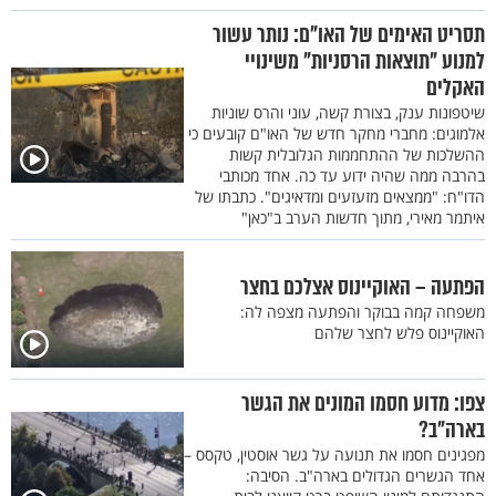
תסריט האימים של האו"ם: נותר עשור
למנוע "תוצאות הרסניות" משינויי
האקלים
שיטפונות ענק, בצורת קשה, עוני והרס שוניות
אלמוגים: מחברי מחקר חדש של האו"ם קובעים כי
ההשלכות של ההתחממות הגלובלית קשות
בהרבה ממה שהיה ידוע עד כה. אחד מכותבי
הדו"ח: "ממצאים מזעזעים ומדאיגים". כתבתו של
איתמר מאירי, מתוך חדשות הערב ב"כאן"
הפתעה – האוקיינוס אצלכם בחצר
משפחה קמה בבוקר והפתעה מצפה לה:
האוקיינוס פלש לחצר שלהם
צפו: מדוע חסמו המונים את הגשר
בארה"ב?
מפגינים חסמו את תנועה על גשר אוסטין, טקסס –
אחד הגשרים הגדולים בארה"ב. הסיבה: