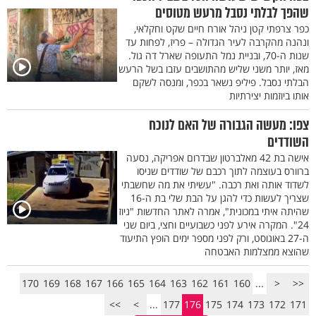
שהפך לבלתי נסבל מרעש מטוסים
כפר צרפתי קטן ניהל אורח חיים שקט וחקלאי,
ונהנה מהקרבה לעיר הגדולה – פריז, לפחות עד
שנות ה-70, ובניית נמל התעופה שארל דה גול.
מאז, יותר משני שליש מהתושבים עזבו בשל הרעש
הבלתי נסבל. פיליפ נשאר בכפר, ומנסה לשקם
אותו ביוזמות יצירתיות
צפו: מעשה הגבורה של האם לנוכח
השודדים
אישה בת 42 מאלברטון שבדרום אפריקה, נסעה
ברוורס בעוצמה לתוך רכבם של שודדים שניסו
לשדוד אותה ואת רכבה. "עשיתי את מה שחשבתי
שצריך לעשות כדי להגן על הבת שלי בת ה-16
שהיתה איתי במכונית", אמרה לאתר החדשות "ניוז
24". המקרה אירע לפני כשבועיים וחצי, ביום שני
ה-27 באוגוסט, ורק לפני מספר ימים הופץ התיעוד
שהוצא ממצלמות האבטחה
170
169
168
167
166
165
164
163
162
161
160
...
<
<<
>>
>
...
177
176
175
174
173
172
171