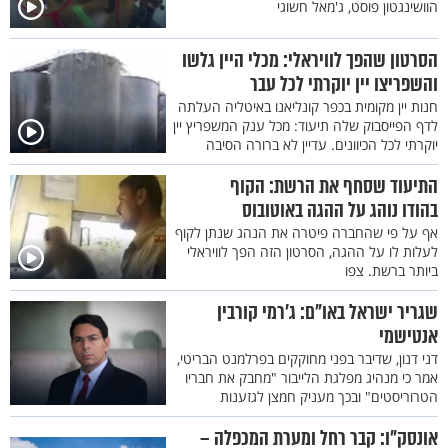
הוושינגטון פוסט, ג'מאל חשוגי
הסרטון שהפך לוויראלי: מכלי היין גלשו
והשפריצו יין יוקרתי לכל עבר
חנות יין מקומית בכפר קונליאנו באיטליה העלתה
לדף הפייסבוק שלה תיעוד: מכל ענק המשפריץ יין
יוקרתי לכל הכיוונים. עדיין לא ברורה הסיבה
התיעוד שסחף את הרשת: הקוף
בהודו נוהג על ההגה באוטובוס
אף על פי שהחברה פיטרה את הנהג שנתן לקוף
לעלות לו על ההגה, הסרטון הזה הפך לוויראלי
ביותר ברשת. צפו
שגריר ישראל באו"ם: ג’רמי קורבין
אנטישמי
דני דנון, שדיבר בפני מחוקקים בפרלמנט הבריטי,
אמר כי מנהיג מפלגת הלייבור "מחבק את חבריו
הטרוריסטים" ובכך מעניק חמצן לגזענות
אונסק"ו: קבר רחל ומערת המכפלה –