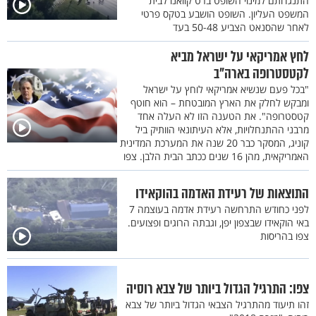
התנגדותם למינוי השופט ברט קוואנו לבית
המשפט העליון. השופט הושבע בטקס פרטי
לאחר שהסנאט הצביע 50-48 בעד
לחץ אמריקאי על ישראל מביא
לקטסטרופה בארה"ב
"בכל פעם שנשיא אמריקאי לוחץ על ישראל
ומבקש לחלק את הארץ המובטחת – הוא חוטף
קטסטרופה". את הטענה הזו לא העלה אחד
מרבני ההתנחלויות, אלא העיתונאי הוותיק ביל
קוניג, המסקר כבר 20 שנה את המערכת המדינית
האמריקאית, מהן 16 שנים ככתב הבית הלבן. צפו
התוצאות של רעידת האדמה בהוקאידו
לפני כחודש התרחשה רעידת אדמה בעוצמה 7
באי הוקאידו שבצפון יפן, וגבתה הרוגים ופצועים.
צפו בהריסות
צפו: התרגיל הגדול ביותר של צבא רוסיה
זהו תיעוד מהתרגיל הצבאי הגדול ביותר של צבא