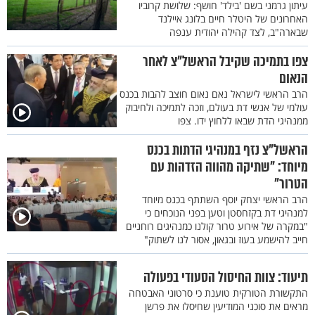
עיתון גרמני בשם 'בילד' חושף: שלושת קרוביו
האחרונים של היטלר חיים בלונג איילנד
שבארה"ב, לצד קהילה יהודית ענפה
צפו בתמיכה שקיבל הראשל"צ לאחר
הנאום
הרב הראשי לישראל נאם נאום חוצב להבות בכנס
עולמי של אנשי דת בעולם, וזכה לתמיכה ולחיבוק
ממנהיגי הדת שבאו ללחוץ ידו. צפו
הראשל"צ נזף במנהיגי הדתות בכנס
מיוחד: "שתיקה מהווה הזדהות עם
הטרור"
הרב הראשי יצחק יוסף השתתף בכנס מיוחד
למנהיגי דת בקזחסטן וטען בפני הנוכחים כי
"במקרה של אירוע טרור קולנו כמנהיגים רוחניים
חייב להישמע בעוז ובגאון, אסור לנו לשתוק"
תיעוד: צוות החיסול הסעודי בפעולה
התקשורת הטורקית טוענת כי סרטוני האבטחה
מראים את סוכני המודיעין שחיסלו את פרשן