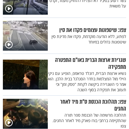
גשר רעוע בסיביר לא הצליח להחזיק מעמד, וקרס
על משאית
צפו: שיטפונות עצומים פקדו את סין
לפתע, ללא הודעה מוקדמת, פקדו את מדינת סין
שיטפונות גדולים במיוחד
שגרירת ארצות הברית באו"ם התפטרה
מתפקידה
נשיא ארצות הברית, דונלד טראמפ, הופיע עם ניקי
היילי מול המצלמות בחדר הסגלגל בבית הלבן. הוא
אמר כי השגרירה ביקשה לקחת "פסק זמן" וכי
תעזוב את תפקידה בסוף השנה
צפו: תהלוכת הכנסת ס"ת מיד לאחר
החגים
תהלוכה מרשימה של הכנסת ספר תורה
שהתקיימה ברחבי בורו פארק מיד לאחר החגים.
צפו