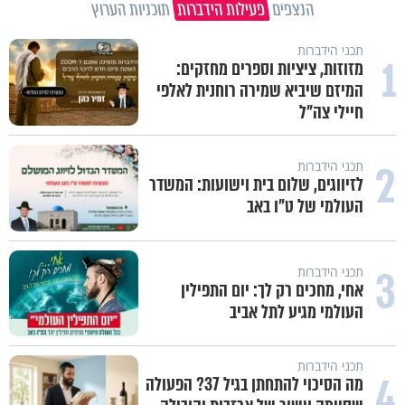
הנצפים
פעילות הידברות
תוכניות הערוץ
תכני הידברות
1
מזוזות, ציציות וספרים מחזקים:
המיזם שיביא שמירה רוחנית לאלפי
חיילי צה"ל
2
תכני הידברות
לזיווגים, שלום בית וישועות: המשדר
העולמי של ט"ו באב
3
תכני הידברות
אחי, מחכים רק לך: יום התפילין
העולמי מגיע לתל אביב
תכני הידברות
4
מה הסיכוי להתחתן בגיל 37? הפעולה