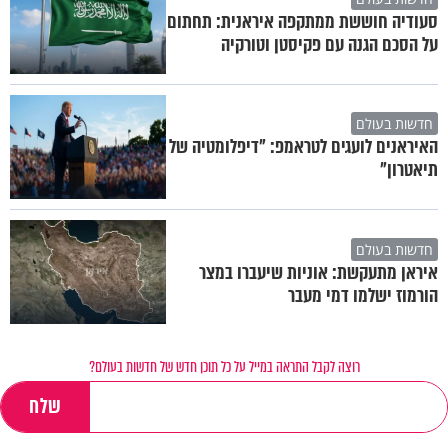
סעודיה חוששת ממתקפה איראנית: תחתום
על הסכם הגנה עם פקיסטן וטורקיה
חדשות בעולם
האיראנים לועגים לטראמפ: "דיפלומטיה של
תיאטרון"
חדשות בעולם
איראן מתעקשת: אוניות שיעברו במצר
הורמוז ישלמו דמי מעבר
רוצה לקבל התראה במייל על כל תוכן חדש של חדשות בעולם?