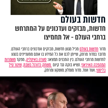
חדשות בעולם
חדשות, מבזקים ועדכונים על המתרחש
ברחבי העולם - אל תחמיצו
מדור
חדשות בעולם
מכיל מגוון חדשות, מבזקים ועדכונים ברחבי העולם.
מדובר במדור מרתק, שייתן לכם את כל המידע בו אתם מתעניינים בנוגע
לחדשות מרחבי העולם. בין התכנים תמצאו:
סערה באיטליה,
מפקד
משמרות
המהפכה האיראני,
נשיא בוקה נגד קיום
משחק כדורגל בשבת,
שיגור טיל
בליסטי,
ועוד ועוד. מדור מומלץ, מושקע ומרתק.