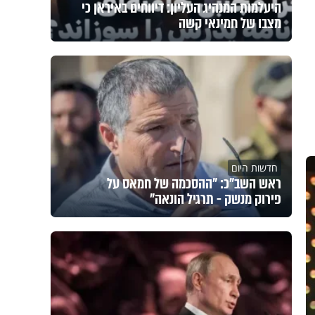
היעלמות המנהיג העליון: דיווחים באיראן כי
מצבו של חמינאי קשה
חדשות היום
ראש השב"כ: "ההסכמה של חמאס על
פירוק מנשק - תרגיל הונאה"