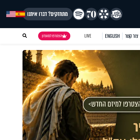
מתחזקים? דברו איתנו
צור קשר
ENGLISH
LIVE
הצטרפו למועדון