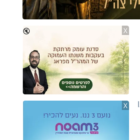
X
🔇
X