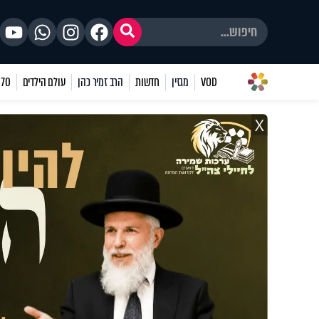
VOD
מגזין
חדשות
הרב זמיר כהן
עולם הילדים
70 שאלות
X