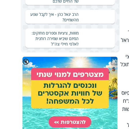
של החיים שלכם
הרב יגאל כהן - איך לקבל שפע
מהשמיים?
מזוזות, ציציות וספרים מחזקים:
המיזם שיביא שמירה רוחנית
ראל
לאלפי חיילי צה"ל
י
X
🔇
ה, היא תוכל
יוס
"ח
שות