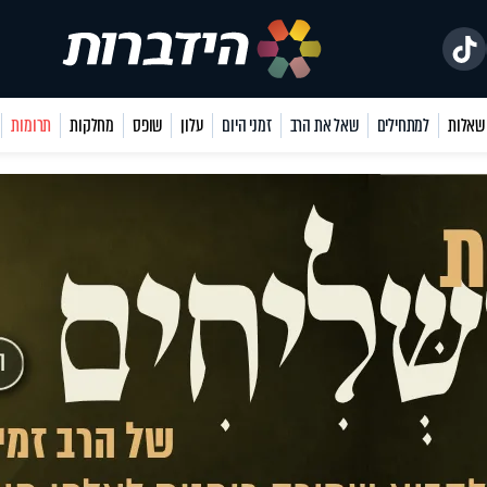
למתחילים
שאל את הרב
זמני היום
עלון
שופס
מחלקות
תרומות