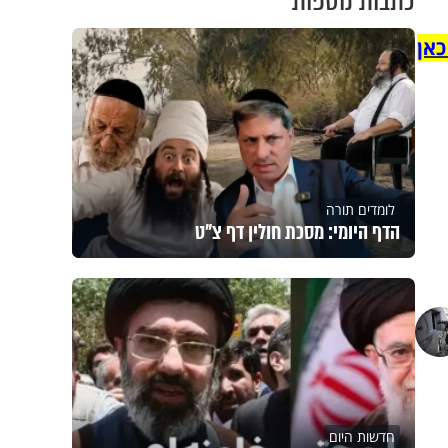
כתבות נוספות
כאן
לומדים תורה
הדף היומי: מסכת חולין דף צ"ט
חדשות היום