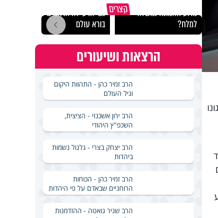
קצרים
מדוע האמונה נמשלה
גם ׳הרע׳ זה הרחמים של
האם מ
למלח?
בורא עולם
בשבת
הרצאות ושיעורים
הרב זמיר כהן - התהוות היקום
וגיל העולם
נו
הרב ירון אשכנזי - הציצית,
השכפ"ץ היהודי
הרב יצחק בצרי - גלגול נשמות
ד
ביהדות
הרב זמיר כהן - הכוחות
הרוחניים שבאדם על פי היהדות
הרב שניר גואטה - ההזדמנות