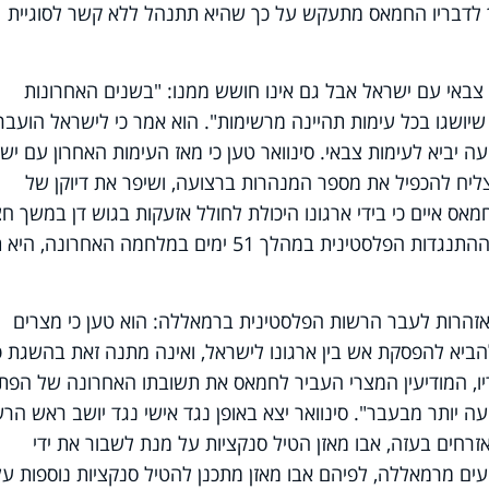
אך לדבריו החמאס מתעקש על כך שהיא תתנהל ללא קשר לסוגיית
ימות צבאי עם ישראל אבל גם אינו חושש ממנו: "בשנים האחרונות
יושגו בכל עימות תהיינה מרשימות". הוא אמר כי לישראל הועבר
עה יביא לעימות צבאי. סינוואר טען כי מאז העימות האחרון עם יש
" ב- 2014], החמאס הצליח להכפיל את מספר המנהרות ברצועה, ושיפר את דיוקן של
ס איים כי בידי ארגונו היכולת לחולל אזעקות בגוש דן במשך חצ
שנה ברציפות: "את כל הטילים ששיגרה ההתנגדות הפלסטינית במהלך 51 ימים במלחמה האחרונ
 אזהרות לעבר הרשות הפלסטינית ברמאללה: הוא טען כי מצרים
יא להפסקת אש בין ארגונו לישראל, ואינה מתנה זאת בהשגת פ
יו, המודיעין המצרי העביר לחמאס את תשובתו האחרונה של הפת
ה יותר מבעבר". סינוואר יצא באופן נגד אישי נגד יושב ראש הר
רחים בעזה, אבו מאזן הטיל סנקציות על מנת לשבור את ידי
עים מרמאללה, לפיהם אבו מאזן מתכנן להטיל סנקציות נוספות על