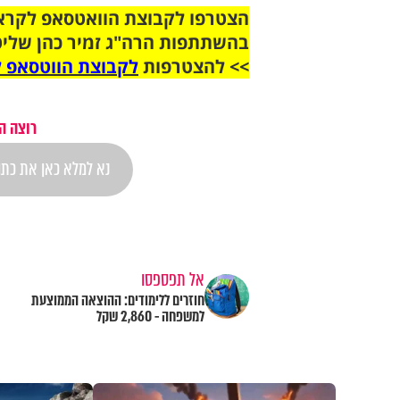
בהשתתפות הרה"ג זמיר כהן שליט
>> להצטרפות
לקבוצת הווטסאפ ל
רוצה ה
אל תפספסו
חוזרים ללימודים: ההוצאה הממוצעת
למשפחה - 2,860 שקל