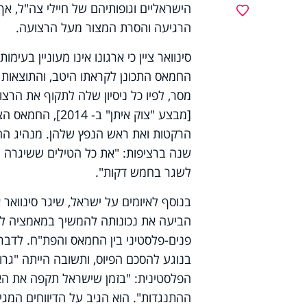
הישראליים וגופותיהם של חיילי צה"ל, 
מועדפים
הרגיעה והסרת המצור מעל הרצועה.
סינוואר ציין כי ארגונו אינו מעוניין בע
החמאס התכונן לקראתו היטב, והתוצאות ש
מסר, לפיו כל ניסיון שלה לתקוף את הרצו
[מבצע "צוק איתן
הרקטות ואת ראש הנפץ שלהן. מנהיג החמא
לשגר בחמש דקות".
בנוסף לאיומים על ישראל, שיגר סינוואר
הביעה את נכונותה להמשיך במאמציה להב
פנים-פלסטיני בין החמאס והפת"ח. לדבר
בנוגע להסכם הפיוס, ותשובה הייתה "גרוע
הפלסטינית: "בזמן שישראל תקפה את האז
ההתנגדות". הוא הגיב על הדיווחים המגי