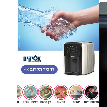
חדשות היום
יהדות
בריאות
רץ ברשת
דעות וטורים
תרבות
רוחניו