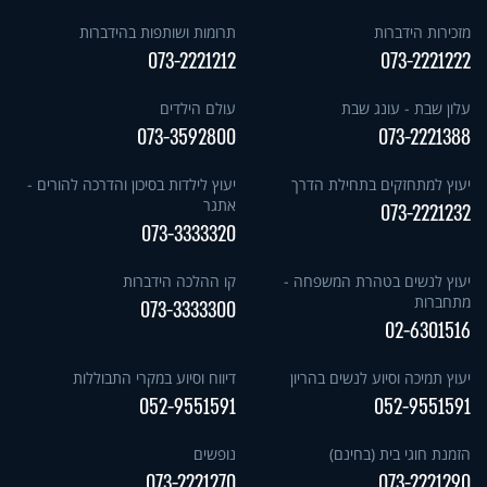
מזכירות הידברות
תרומות ושותפות בהידברות
073-2221212
073-2221222
עלון שבת - עונג שבת
עולם הילדים
073-3592800
073-2221388
יעוץ למתחזקים בתחילת הדרך
יעוץ לילדות בסיכון והדרכה להורים -
אתגר
073-2221232
073-3333320
יעוץ לנשים בטהרת המשפחה -
קו ההלכה הידברות
מתחברות
073-3333300
02-6301516
יעוץ תמיכה וסיוע לנשים בהריון
דיווח וסיוע במקרי התבוללות
052-9551591
052-9551591
הזמנת חוגי בית (בחינם)
נופשים
073-2221270
073-2221290