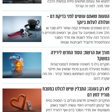
למצוא את עצמם מותשים פיזית ונפשית הרבה
יותר מהר. למה זה קורה?
הטעות שאתם עושים לפני בדיקת דם -
ועלולה לעלות ביוקר
רבים מאמינים ששתיית קפה שחור ללא סוכר או
חלב אינה משפיעה על צום, אך רופאים מזהירים כי
ההרגל הזה עלול לשנות את מדדי הסוכר
והכולסטרול ולהוביל לאבחנות שגויות
חורך את הרשת: הסוד החדש לירידה
במשקל
חוקרים גילו כי חשיפה יומיומית לטמפרטורות
נמוכות מפעילה מנגנון פנימי שמאיץ את חילוף
החומרים. נבדקים השתמשו באפוד קירור - וזה מה
שקרה להם
לא רק בעוגה: התבלין שיש לכולנו במטבח
מוריד לחץ דם
מחקרים רפואיים חדשים מגלים, כי הוספת כפית
של קינמון לתפריט היומי עשויה לשפר באופן
משמעותי את מדדי הסוכר בדם ואף להוריד לחץ