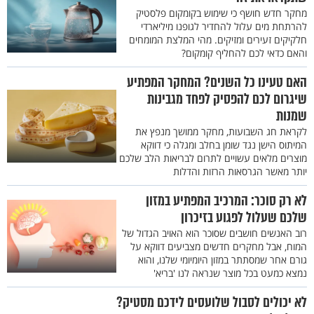
מחקר חדש חושף כי שימוש בקומקום פלסטיק
להרתחת מים עלול להחדיר לגופנו מיליארדי
חלקיקים זעירים ומזיקים. מהי המלצת המומחים
והאם כדאי לכם להחליף קומקום?
האם טעינו כל השנים? המחקר המפתיע
שיגרום לכם להפסיק לפחד מגבינות
שמנות
לקראת חג השבועות, מחקר ממושך מנפץ את
המיתוס הישן נגד שומן בחלב ומגלה כי דווקא
מוצרים מלאים עשויים לתרום לבריאות הלב שלכם
יותר מאשר הגרסאות הרזות והדלות
לא רק סוכר: המרכיב המפתיע במזון
שלכם שעלול לפגוע בזיכרון
רוב האנשים חושבים שסוכר הוא האויב הגדול של
המוח, אבל מחקרים חדשים מצביעים דווקא על
גורם אחר שמסתתר במזון היומיומי שלנו, והוא
נמצא כמעט בכל מוצר שנראה לנו 'בריא'
לא יכולים לסבול שלועסים לידכם מסטיק?