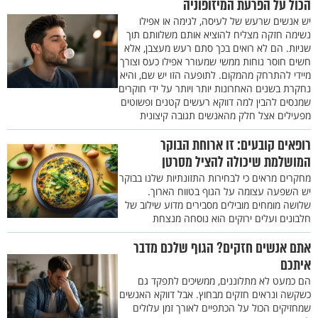
הכול על הפרעת המיזופוניה
יש אנשים שרעש של לעיסה, לגימה או אפילו
נשימה חזקה מצליח להוציא אותם משלוותם תוך
שניות. הם לא רואים בכך סתם רעש מעצבן, אלא
חשים חוסר נוחות ממשי שמעורר אפילו כעס וצורך
מיידי להתרחק מהמקום. לתופעה הזו יש שם, והיא
נחקרת בשנים האחרונות יותר ויותר על ידי חוקרים
שמנסים להבין למה דווקא רעשים קטנים ופשוטים
מפעילים אצל חלק מהאנשים תגובה קיצונית
רופאים קובעים: זו ארוחת הבוקר
המושלמת שיכולה להציל מסרטן
מחקרים מראים כי לבחירות התזונתיות שלנו בבוקר
יש השפעה עצומה על הגוף בטווח הארוך.
שלושה מומחים מובילים מסבירים מדוע שילוב של
חלבונים ועלים ירוקים הוא נוסחה מנצחת
אתם אנשים חזקים? הגוף שלכם מדבר
איתכם
הם כמעט לא מתלוננים, ממשיכים לתפקד גם
כשקשה ונראים חזקים מבחוץ. אבל דווקא האנשים
שמחזיקים הכול על הכתפיים לאורך זמן עלולים