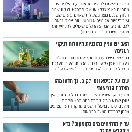
חושבים שאתם לחוצים מהעבודה, מהילדים או
מהחיים באופן כללי? אז אולי תתפלאו לגלות שרוב
הלחץ שלכם נוצר מפעולות שאתם עושים שוב
ושוב ביומיום על טייס אוטומטי - וזה אפילו נראה
לכם מהנה. הנה 5 הרגלים שיכולים להלחיץ יותר
ממה שחשבתם (ויש גם פתרון)
האם יש עניין בתוכניות מיוחדות לניקוי
רעלים?
בגוף שלנו יש מערכות מופלאות ומתוחכמות לניקוי
רעלים באופן טבעי. הכבד, הכליות, העור ומערכת
העיכול עובדים ללא הפסקה כדי להוציא רעלים
שבו על הכיסא ונסו לקום: כך תדעו מהו
מצבכם הבריאותי
מדוע חוזק השריר חשוב במיוחד בגיל המבוגר, ואיך
ייתכן שהוא מוביל לירידה בתמותה? חוקרים
מאוניברסיטת באפלו חושפים מחקר חדש, ומציעים
מבחן למדידת המצב הבריאותי
עדיין מרתיחים מים בקומקום? כדאי
שתקראו את זה