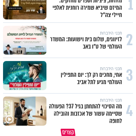
1
מזוזות, ציציות וספרים מחזקים:
המיזם שיביא שמירה רוחנית לאלפי
חיילי צה"ל
2
תכני הידברות
לזיווגים, שלום בית וישועות: המשדר
העולמי של ט"ו באב
3
תכני הידברות
אחי, מחכים רק לך: יום התפילין
העולמי מגיע לתל אביב
תכני הידברות
4
מה הסיכוי להתחתן בגיל 37? הפעולה
שסיימה עשור של אכזבות והובילה
לחופה
תעצרו לפני שאתם מוציאים דיבה על
קצרים
ציבור שלם
מתכון ל׳שבת שלום׳