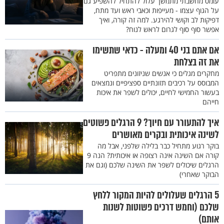
עומס מחשבתי מתמשך עלול להתחיל להשפיע גם
על הגוף עצמו - מעייפות וכאבי ראש ועד מתח,
דפיקות לב וקושי להירגע. למה זה קורה, ואיך
אפשר סוף סוף לגרום לראש לנוח?
אם אתם בני 40 ומעלה - כדאי שתשימו
את זה בצלחת
מחקרים מגלים כי אנשים שניזונים מתפריט
המבוסס על רכיבים תזונתיים ספציפיים ונמצאים
בעשור החמישי לחיים, יכולים לשפר את איכות
חייהם
איך להתעורר עם חיוך? 9 הרגלים פשוטים
לשינה איכותית ובקרים מאושרים
בוקר רגוע מתחיל כבר בלילה שלפני, אבל מה
קורה אם השינה אינה רצופה או איכותית? הנה 9
הרגלים שיכולים לשפר את השינה שלכם (וגם את
הבוקר שאחרי)
5 הרגלים שעלולים להיות המקור ללחץ
שלכם (וחמש דרכים פשוטות לשנות
אותם)