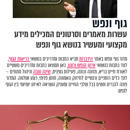
גוף ונפש
עשרות מאמרים וסרטונים המכילים מידע
מקצועי ומעשיר בנושא גוף ונפש
מדור גוף ונפש באתר
הידברות
מביא כתבות ומדריכים בנושאי
בריאות הגוף
,
לצד כתבות בנושאי
איזון הנפש ורוגע.
כאן תמצאו כתבות ומדריכים מעשיים
לאורח חיים בריא, תזונה נכונה, פעילות גופנית,
שינה טובה
וניהול מתחים –
לצד כלים רוחניים ורגשיים לחיזוק האמונה, חוסן פנימי, רוגע ושלווה. המדור
פונה לגברים ונשים בכל שלבי החיים ומעניק השראה לאיזון יומיומי בין הגוף
לנפש.