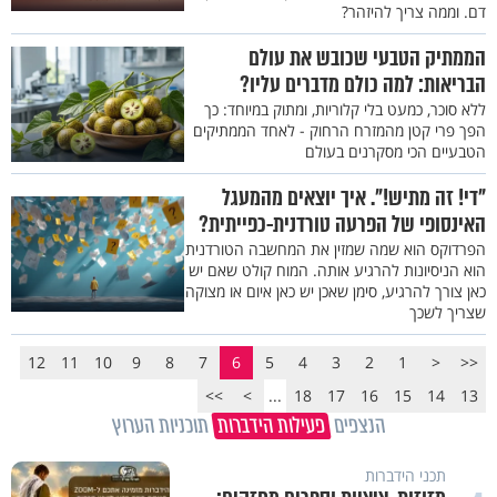
דם. וממה צריך להיזהר?
הממתיק הטבעי שכובש את עולם
הבריאות: למה כולם מדברים עליו?
ללא סוכר, כמעט בלי קלוריות, ומתוק במיוחד: כך
הפך פרי קטן מהמזרח הרחוק - לאחד הממתיקים
הטבעיים הכי מסקרנים בעולם
"די! זה מתיש!". איך יוצאים מהמעגל
האינסופי של הפרעה טורדנית-כפייתית?
הפרדוקס הוא שמה שמזין את המחשבה הטורדנית
הוא הניסיונות להרגיע אותה. המוח קולט שאם יש
כאן צורך להרגיע, סימן שאכן יש כאן איום או מצוקה
שצריך לשכך
12
11
10
9
8
7
6
5
4
3
2
1
<
<<
>>
>
...
18
17
16
15
14
13
הנצפים
פעילות הידברות
תוכניות הערוץ
תכני הידברות