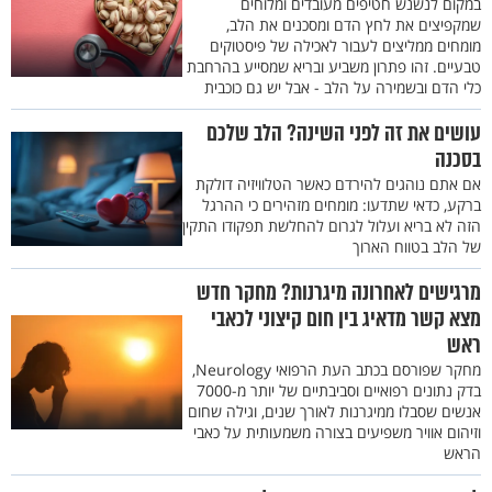
במקום לנשנש חטיפים מעובדים ומלוחים
שמקפיצים את לחץ הדם ומסכנים את הלב,
מומחים ממליצים לעבור לאכילה של פיסטוקים
טבעיים. זהו פתרון משביע ובריא שמסייע בהרחבת
כלי הדם ובשמירה על הלב - אבל יש גם כוכבית
עושים את זה לפני השינה? הלב שלכם
בסכנה
אם אתם נוהגים להירדם כאשר הטלוויזיה דולקת
ברקע, כדאי שתדעו: מומחים מזהירים כי ההרגל
הזה לא בריא ועלול לגרום להחלשת תפקודו התקין
של הלב בטווח הארוך
מרגישים לאחרונה מיגרנות? מחקר חדש
מצא קשר מדאיג בין חום קיצוני לכאבי
ראש
מחקר שפורסם בכתב העת הרפואי Neurology,
בדק נתונים רפואיים וסביבתיים של יותר מ-7000
אנשים שסבלו ממיגרנות לאורך שנים, וגילה שחום
וזיהום אוויר משפיעים בצורה משמעותית על כאבי
הראש