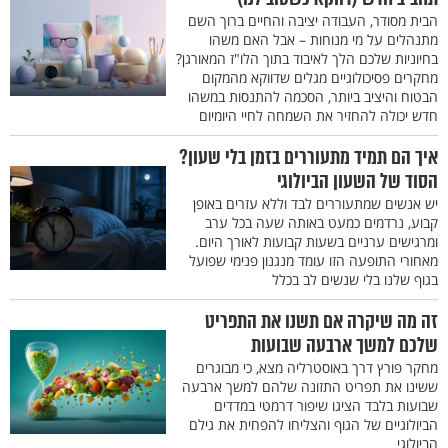
הבית מסודר, העבודה יציבה והחיים ברוך השם
מתנהלים על מי מנוחות – אבל האם משהו
בחיוניות שלכם הלך לאיבוד בתוך הלו"ז המאורגן?
מחקרים פסיכולוגיים מגלים שדווקא מהמקום
הבטוח והיציב ביותר, הסכמה להתנסות במשהו
חדש יכולה להחזיר את השמחה לחיי היומיום
איך הם תמיד מתעוררים בזמן בלי שעון?
הסוד של השעון הביולוגי
יש אנשים שמתעוררים לבד וללא עזרים באופן
קבוע, נרדמים כמעט באותה שעה בכל ערב
ומרגישים ערניים בשעות קבועות לאורך היום.
מאחורי התופעה הזו עומד מנגנון פנימי שפועל
בגוף שלנו בלי שנשים לב בכלל
זה מה שיקרה אם תשנו את התפריט
שלכם למשך ארבעה שבועות
מחקר פורץ דרך באוסטרליה מצא, כי מבוגרים
ששינו את תפריט התזונה שלהם למשך ארבעה
שבועות בלבד הציגו שיפור דרמטי במדדים
הביולוגיים של הגוף והצליחו להפחית את גילם
הביולוגי