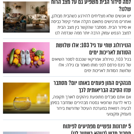
למה סידור הבית משפיע גם על מצב הרוח
שלנו?
יש אנשים שלא מצליחים להירגע כשהבית מבולגן,
ואחרים מרגישים פתאום הקלה אחרי קיפול כביסה
או סידור הבית. מסתבר שהקשר בין מצב הבית
למצב הנפש עמוק הרבה יותר ממה שנדמה לנו
הנוירולוג שחי עד גיל 103: אלו שלושת
הסודות לאריכות ימים
בגיל 103, נוירולוג אמריקאי שנכנס לספר השיאים
של גינס פרסם לפני מותו מאמר ובו גילה: אלו
שלושת הסודות לאריכות ימים
מגהקים המון פעמים באותו יום? מסתבר
שזו הסיבה הבריאותית לכך
אם אתם סובלים מתופעת גיהוקים לאורך תקופה,
כדאי לדעת שרופאי גסטרו מבהירים שמדובר בסימן
לבעיה רפואית במערכת העיכול שדורשת בירור
מעמיק ומקצועי
5 יתרונות נפשיים מפתיעים לפיתוח
תחביב חדש (דווקא כשטוב לנו)