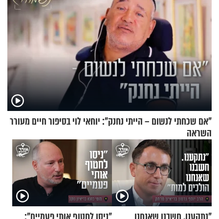
"אם שכחתי לנשום – הייתי נחנק": יוחאי לוי בסיפור חיים מעורר
השראה
"נתקענו. חשבנו שאנחנו
"ניסו לחטוף אותי פעמיים":