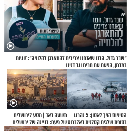
"שבר גדול. הבנו שאנחנו צריכים להתארגן להלוויה": זוגיות
במבחן, הפעם עם מרים וגד דנינו
הטיפוס הפך לאסון: 5 נהרגו
תשעה באב | מסע לירושלים
בסופת שלגים קטלנית באלברוס
של פעם: בניינה של ירושלים