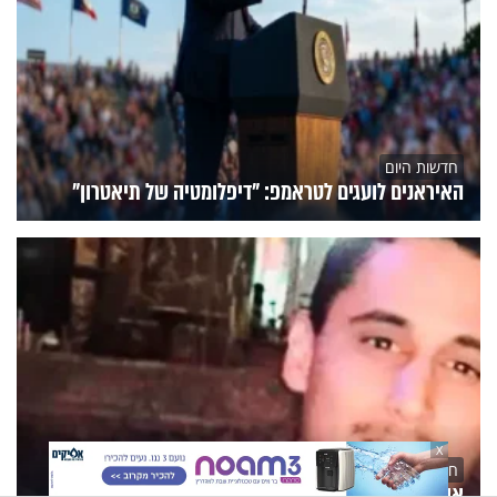
חדשות היום
האיראנים לועגים לטראמפ: "דיפלומטיה של תיאטרון"
X
חדשות היום
אביו של חלל צה"ל תמיר וקנין הי"ד: "התקשרתי אליך,