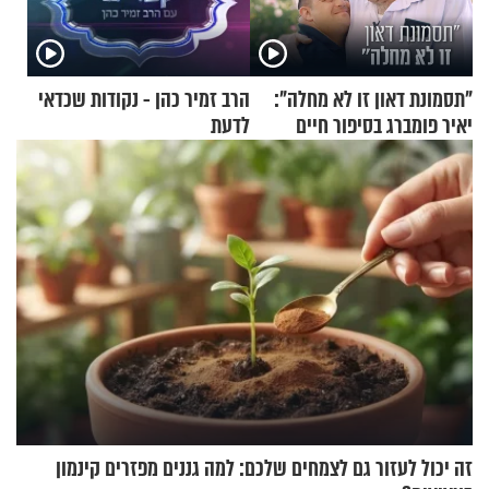
"תסמונת דאון זו לא מחלה":
הרב זמיר כהן - נקודות שכדאי
יאיר פומברג בסיפור חיים
לדעת
מעורר השראה
זה יכול לעזור גם לצמחים שלכם: למה גננים מפזרים קינמון