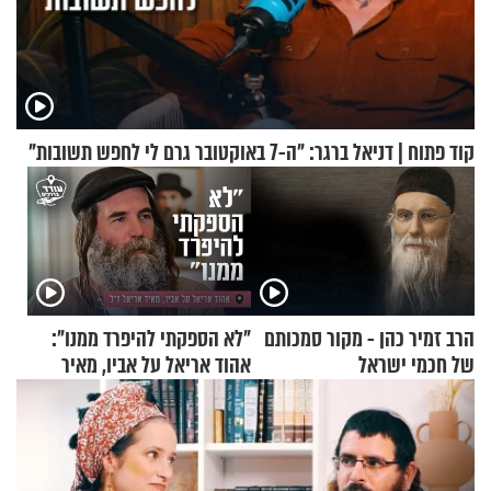
קוד פתוח | דניאל ברגר: "ה-7 באוקטובר גרם לי לחפש תשובות"
הרב זמיר כהן - מקור סמכותם
"לא הספקתי להיפרד ממנו":
של חכמי ישראל
אהוד אריאל על אביו, מאיר
אריאל ז"ל