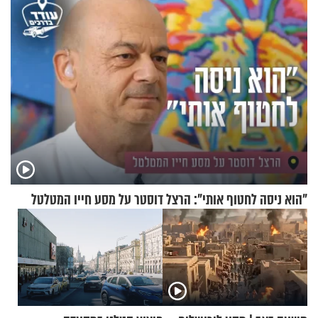
"הוא ניסה לחטוף אותי": הרצל דוסטר על מסע חייו המטלטל