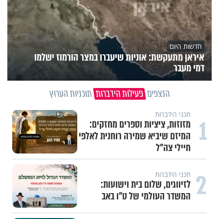
חדשות היום
איראן מתעקשת: אוניות שיעברו במצר הורמוז ישלמו
דמי מעבר
הנצפים
פעילות הידברות
תוכניות הערוץ
תכני הידברות
1
מזוזות, ציציות וספרים מחזקים:
המיזם שיביא שמירה רוחנית לאלפי
חיילי צה"ל
2
תכני הידברות
לזיווגים, שלום בית וישועות:
המשדר העולמי של ט"ו באב