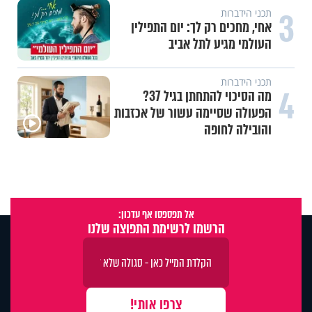
3
תכני הידברות
אחי, מחכים רק לך: יום התפילין
העולמי מגיע לתל אביב
תכני הידברות
4
מה הסיכוי להתחתן בגיל 37?
הפעולה שסיימה עשור של אכזבות
והובילה לחופה
אל תפספסו אף עדכון:
הרשמו לרשימת התפוצה שלנו