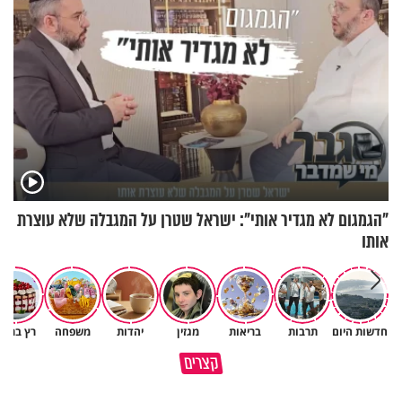
"הגמגום לא מגדיר אותי": ישראל שטרן על המגבלה שלא עוצרת
אותו
חדשות היום
תרבות
בריאות
מגזין
יהדות
משפחה
רץ ברשת
פותחים פתח קטן - ומקבלים עול
קצרים
תשתמש באהבה של השם לטובתך
עצום