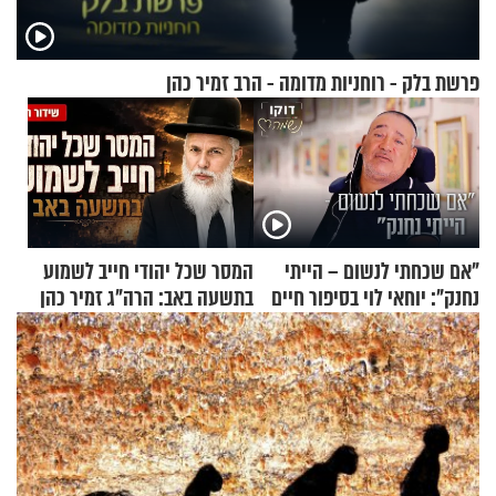
פרשת בלק - רוחניות מדומה - הרב זמיר כהן
"אם שכחתי לנשום – הייתי
המסר שכל יהודי חייב לשמוע
נחנק": יוחאי לוי בסיפור חיים
בתשעה באב: הרה"ג זמיר כהן
מעורר השראה
בשיעור מיוחד