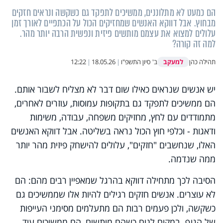
הם כמעט לא מתלוננים, ממשיכים לתפקד גם כשקשה ונראים חזקים
מבחוץ. אבל דווקא האנשים שמחזיקים הכול על הכתפיים לאורך זמן
עלולים למצוא את עצמם מותשים פיזית ונפשית הרבה יותר מהר.
למה זה קורה?
למעקב
תהילה כהן
ב' סיון התשפ"ו
|
18.05.26
|
12:22
יש אנשים שנראים כאילו שום דבר לא מצליח לשבור אותם.
הם ממשיכים לתפקד גם בתקופות עמוסות, עוזרים לאחרים,
מתמודדים עם לחץ, מחזיקים משפחה, עבודה, משימות
ודאגות - וכלפי חוץ הכול נראה בשליטה. אבל דווקא האנשים
האלו, שנחשבים "חזקים", עלולים להישחק פיזית מהר יותר
ממה שנדמה.
הסיבה לכך מתחילה דווקא בהרגל שמאפיין רבים מהם: הם
לא עוצרים. אנשים חזקים רגילים להיות אלו שממשיכים גם
כשקשה, ולכן פעמים רבות הם מתעלמים מסימני העייפות
של הגוף. במקום לנוח כשהם מותשים, הם ממשיכים עוד