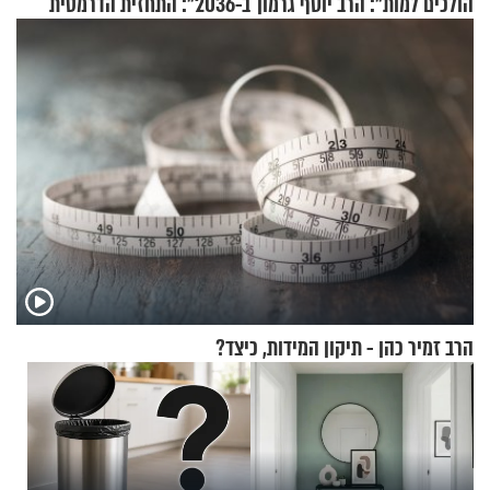
הולכים למות": הרב יוסף גרמון
ב-2036": התחזית הדרמטית
בריאיון מרתק
של אילון מאסק על עתיד
הכלכלה
הרב זמיר כהן - תיקון המידות, כיצד?