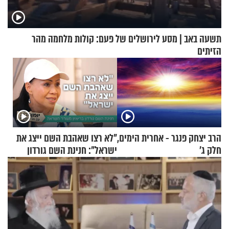
תשעה באב | מסע לירושלים של פעם: קולות מלחמה מהר
הזיתים
הרב יצחק פנגר - אחרית הימים,
"לא רצו שאהבת השם ייצג את
חלק ג’
ישראל": חנינת השם גורדון
בריאיון מעורר השראה