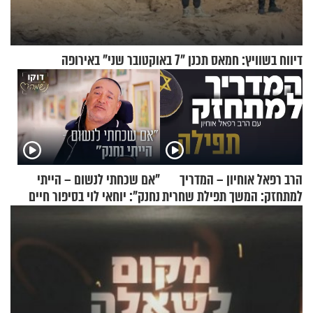
דיווח בשוויץ: חמאס תכנן "7 באוקטובר שני" באירופה
הרב רפאל אוחיון – המדריך
"אם שכחתי לנשום – הייתי
למתחזק: המשך תפילת שחרית
נחנק": יוחאי לוי בסיפור חיים
מאשרי ועד עלינו
מעורר השראה