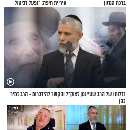
ברכת המזון
עיריית חיפה: ״נפעל לביטול
ברית הערים התאומות״
גדלותו של הרב שטיינמן זצוק"ל והקשר להידברות - הרב זמיר
כהן