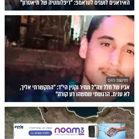
האיראנים לועגים לטראמפ: "דיפלומטיה של תיאטרון"
חדשות היום
אביו של חלל צה"ל תמיר וקנין הי"ד: "התקשרתי אליך,
לא ענית. הרגשתי שמשהו רע קורה"
X