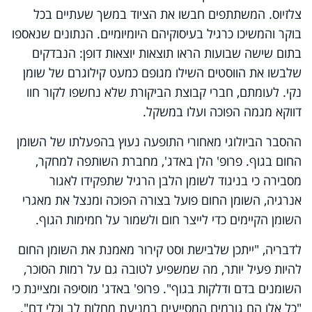
צלזיוס. המשתתפים חבשו את הציוד במשך שעתיים בכל
בוקר והמשיכו כרגיל בעיסוקיהם היומיומיים. הנתונים שנאספו
בתום שישה שבועות הראו תוצאות יוצאות דופן: הנבדקים
שלבשו את הווסטים השילו מגופם כמעט קילוגרם של שומן
נקי. לעומתם, חברי קבוצת הביקורת שלא נחשפו לקור חוו
דווקא מגמה הפוכה ועלו במשקל.
ההסבר הביולוגי מאחורי התופעה נעוץ בהפעלתו של השומן
החום בגוף. פרופ' הלן באדג', מחברת השותפה למחקר,
מסבירה כי בניגוד לשומן הלבן הרגיל שתפקידו לאגור
אנרגיה, השומן החום פועל בצורה הפוכה ומנצל את מאגרי
השומן הקיימים כדי לייצר חום ולשמור על חמימות הגוף.
לדבריה, "ייתכן שלבישת וסט קירור מאמנת את השומן החום
להיות פעיל יותר, מה שמשפיע לטובה גם על רמות הסוכר,
השומנים בדם ודלקות בגוף". פרופ' באדג' מוסיפה ומציינת כי
"כל אלו הם גורמים המסייעים במניעת מחלות לב וכלי דם".