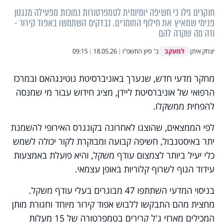
חוקרים גילו כי חשיפה יומיומית לטמפרטורות נמוכות מפעילה מנגנון
פנימי שמאיץ את חילוף החומרים. נבדקים השתמשו באפוד קירור -
וזה מה שקרה להם
למעקב
יצחק איתן
ב' סיון התשפ"ו
|
18.05.26
|
09:15
מחקר מדעי חדש, שנערך באוניברסיטת נוטינגהאם ובמרכז
הרפואי של אוניברסיטת ליידן, מציג חידוש עבור מי שמנסה
להפחית ממשקלו.
לפי הממצאים, שהוצגו לאחרונה בקונגרס האירופי להשמנת
יתר באיסטנבול, חשיפה קבועה ומבוקרת לקור יכולה לשמש
כלי יעיל ביותר לצמצום עודף משקל, והיא פועלת באמצעות
עידוד הגוף לשרוף קלוריות באופן עצמאי.
בניסוי המדעי השתתפו 47 מבוגרים בעלי עודף משקל.
מחצית מהם התבקשו ללבוש אפוד קירור מיוחד וחגורת מותן
המכילים מארזי ג'ל קרירים בטמפרטורה של 15 מעלות