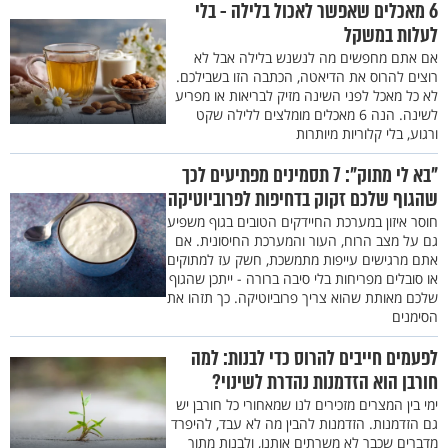
6 מאכלים שאפשר לאכול בלילה - בלי
לעלות במשקל
אם אתם מחפשים מה לנשנש בלילה אבל לא
רוצים להרוס את הדיאטה, הכתבה הזו בשבילכם.
לא כל מאכל לפני השינה מזיק לבריאות או מפריע
לשינה. הנה 6 מאכלים מומלצים ללילה שקט
ורגוע, בלי קלוריות מיותרות
"בא לי מתוק": 7 תסמינים מפתיעים לכך
שהגוף שלכם זקוק בדחיפות לפרוביוטיקה
חוסר איזון במערכת החיידקים הטובים בגוף משפיע
גם על מצב הרוח, העור והמערכת החיסונית. אם
אתם מרגישים עייפות מתמשכת, חשק עז למתוקים
או סובלים מפריחות בלי סיבה ברורה - ייתכן שהגוף
שלכם מאותת שהוא צריך פרוביוטיקה. כך תזהו את
הסימנים
לפעמים חייבים להרוס כדי לבנות: למה
חורבן הוא הזדמנות נהדרת לשינוי?
ימי בין המצרים מזכירים לנו שמאחורי כל חורבן יש
גם הזדמנות. הזדמנות להבין מה לא עבד, להיפרד
מדברים שכבר לא משרתים אותנו, ולבנות מתוך