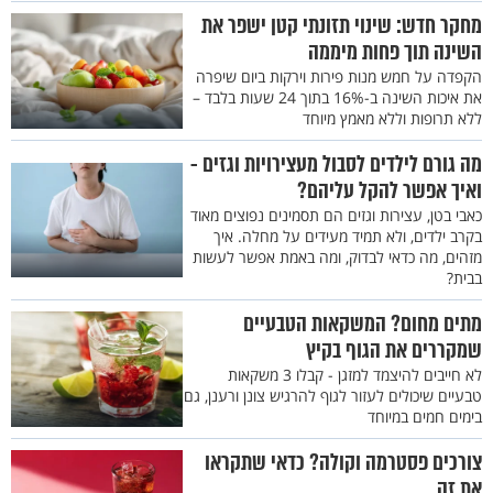
מחקר חדש: שינוי תזונתי קטן ישפר את
השינה תוך פחות מיממה
הקפדה על חמש מנות פירות וירקות ביום שיפרה
את איכות השינה ב-16% בתוך 24 שעות בלבד –
ללא תרופות וללא מאמץ מיוחד
מה גורם לילדים לסבול מעצירויות וגזים -
ואיך אפשר להקל עליהם?
כאבי בטן, עצירות וגזים הם תסמינים נפוצים מאוד
בקרב ילדים, ולא תמיד מעידים על מחלה. איך
מזהים, מה כדאי לבדוק, ומה באמת אפשר לעשות
בבית?
מתים מחום? המשקאות הטבעיים
שמקררים את הגוף בקיץ
לא חייבים להיצמד למזגן - קבלו 3 משקאות
טבעיים שיכולים לעזור לגוף להרגיש צונן ורענן, גם
בימים חמים במיוחד
צורכים פסטרמה וקולה? כדאי שתקראו
את זה