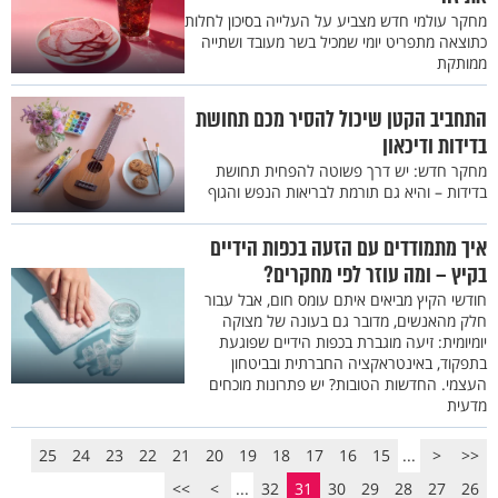
מחקר עולמי חדש מצביע על העלייה בסיכון לחלות
כתוצאה מתפריט יומי שמכיל בשר מעובד ושתייה
ממותקת
התחביב הקטן שיכול להסיר מכם תחושת
בדידות ודיכאון
מחקר חדש: יש דרך פשוטה להפחית תחושת
בדידות – והיא גם תורמת לבריאות הנפש והגוף
איך מתמודדים עם הזעה בכפות הידיים
בקיץ – ומה עוזר לפי מחקרים?
חודשי הקיץ מביאים איתם עומס חום, אבל עבור
חלק מהאנשים, מדובר גם בעונה של מצוקה
יומיומית: זיעה מוגברת בכפות הידיים שפוגעת
בתפקוד, באינטראקציה החברתית ובביטחון
העצמי. החדשות הטובות? יש פתרונות מוכחים
מדעית
25
24
23
22
21
20
19
18
17
16
15
...
<
<<
>>
>
...
32
31
30
29
28
27
26