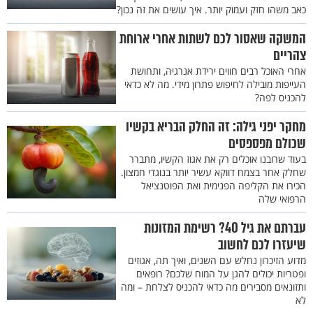
כאב משהו חזק ועמוק יותר. איך עושים את זה נכון?
המשקה שאסור לכם לשתות אחרי ארוחת
צהריים
אחרי האוכל רבים חווים ירידת אנרגיה, ותחושת
העייפות מובילה לחיפוש פתרון מידי. מה לא כדאי
להכניס לפה?
מחקר יפני גילה: זה החלק הבריא בקשיו
שכולם מפספסים
בעוד שרובנו אוכלים רק את אגוז הקשיו, מתברר
שחלק אחר בצמח דווקא עשיר יותר בנוגדי חמצון.
הכירו את הקליפה הפנימית ואת הפוטנציאל
הרפואי שלה
עברתם את גיל 40? רשימת המזונות
שיעזרו לכם לחשוב
מדוע הזיכרון נחלש עם השנים, ואיך תה, אגוזים
ופטריות יכולים להגן על המוח שלכם? רופאים
ותזונאים מסבירים מה כדאי להכניס לצלחת – ומה
לא