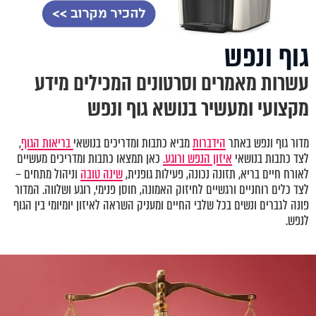
גוף ונפש
עשרות מאמרים וסרטונים המכילים מידע
מקצועי ומעשיר בנושא גוף ונפש
מדור גוף ונפש באתר
הידברות
מביא כתבות ומדריכים בנושאי
בריאות הגוף
,
לצד כתבות בנושאי
איזון הנפש ורוגע.
כאן תמצאו כתבות ומדריכים מעשיים
לאורח חיים בריא, תזונה נכונה, פעילות גופנית,
שינה טובה
וניהול מתחים –
לצד כלים רוחניים ורגשיים לחיזוק האמונה, חוסן פנימי, רוגע ושלווה. המדור
פונה לגברים ונשים בכל שלבי החיים ומעניק השראה לאיזון יומיומי בין הגוף
לנפש.