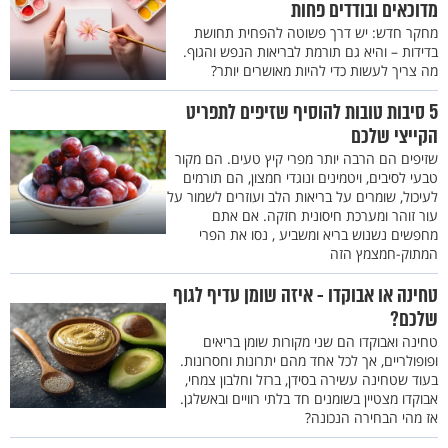
מדוכאים ובודדים פחות
מחקר חדש: יש דרך פשוטה להפחית תחושת
בדידות – והיא גם תורמת לבריאות הנפש והגוף.
מה צריך לעשות כדי להיות מאושרים יותר?
5 סיבות טובות להוסיף שזיפים לתפריט
הקייצי שלכם
שזיפים הם הרבה יותר מפרי קיץ טעים. הם מקור
טבעי לסיבים, ויטמינים ונוגדי חמצון, הם תורמים
לעיכול, שומרים על בריאות הלב ועוזרים לשמור על
עור זוהר ומערכת חיסונית חזקה. אם אתם
מחפשים נשנוש בריא ומשביע , נסו את הפרי
המתוק-חמצמץ הזה
טחינה או אבוקדו - איזה שומן עדיף לגוף
שלכם?
טחינה ואבוקדו הם שני מקורות שומן בריאים
ופופולריים, אך לכל אחד מהם יתרונות וחסרונות.
בעוד שטחינה עשירה בסידן, ברזל וחלבון צמחי,
אבוקדו מצטיין בשומנים חד בלתי רוויים ובאשלגן.
אז מהי הבחירה הנכונה?