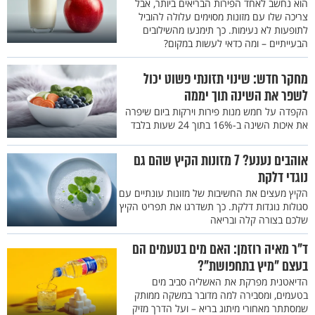
הוא נחשב לאחד הפירות הבריאים ביותר, אבל
צריכה שלו עם מזונות מסוימים עלולה להוביל
לתופעות לא נעימות. כך תימנעו מהשילובים
הבעייתיים – ומה כדאי לעשות במקום?
מחקר חדש: שינוי תזונתי פשוט יכול
לשפר את השינה תוך יממה
הקפדה על חמש מנות פירות וירקות ביום שיפרה
את איכות השינה ב-16% בתוך 24 שעות בלבד
אוהבים נענע? 7 מזונות הקיץ שהם גם
נוגדי דלקת
הקיץ מעצים את החשיבות של מזונות עונתיים עם
סגולות נוגדות דלקת. כך תשדרגו את תפריט הקיץ
שלכם בצורה קלה ובריאה
ד"ר מאיה רוזמן: האם מים בטעמים הם
בעצם "מיץ בתחפושת"?
הדיאטנית מפרקת את האשליה סביב מים
בטעמים, ומסבירה למה מדובר במשקה ממותק
שמסתתר מאחורי מיתוג בריא – ועל הדרך מזיק