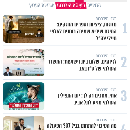
הנצפים
פעילות הידברות
תוכניות הערוץ
תכני הידברות
1
מזוזות, ציציות וספרים מחזקים:
המיזם שיביא שמירה רוחנית לאלפי
חיילי צה"ל
2
תכני הידברות
לזיווגים, שלום בית וישועות: המשדר
העולמי של ט"ו באב
3
תכני הידברות
אחי, מחכים רק לך: יום התפילין
העולמי מגיע לתל אביב
תכני הידברות
מה הסיכוי להתחתן בגיל 37? הפעולה