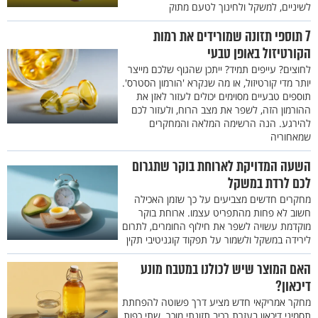
לשיניים, למשקל ולחינוך לטעם מתוק
7 תוספי תזונה שמורידים את רמות
הקורטיזול באופן טבעי
לחוצים? עייפים תמיד? ייתכן שהגוף שלכם מייצר
יותר מדי קורטיזול, או מה שנקרא 'הורמון הסטרס'.
תוספים טבעיים מסוימים יכולים לעזור לאזן את
ההורמון הזה, לשפר את מצב הרוח, ולעזור לכם
להירגע. הנה הרשימה המלאה והמחקרים
שמאחוריה
השעה המדויקת לארוחת בוקר שתגרום
לכם לרדת במשקל
מחקרים חדשים מצביעים על כך שזמן האכילה
חשוב לא פחות מהתפריט עצמו. ארוחת בוקר
מוקדמת עשויה לשפר את חילוף החומרים, לתרום
לירידה במשקל ולשמור על תפקוד קוגניטיבי תקין
האם המוצר שיש לכולנו במטבח מונע
דיכאון?
מחקר אמריקאי חדש מציע דרך פשוטה להפחתת
תסמיני דיכאון בעזרת רכיב תזונתי מוכר. שתי כפות