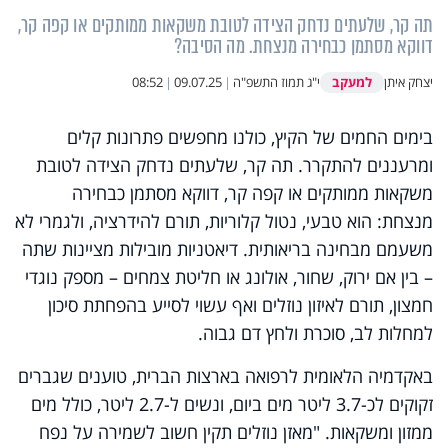
תה קר, שלעתים נדחק הצידה לטובת משקאות ממותקים או קפה קר,
דווקא מסתמן כבחירה מנצחת. מה הסיבה?
למעקב
יצחק איתן
י"ג תמוז התשפ"ה
|
09.07.25
|
08:52
בימים החמים של הקיץ, כולנו מחפשים פתרונות קלים
ומרעננים להתקרר. תה קר, שלעתים נדחק הצידה לטובת
משקאות ממותקים או קפה קר, דווקא מסתמן כבחירה
מנצחת: הוא טבעי, נטול קלוריות, תורם להידרציה, ולגמרי לא
משעמם מבחינה בריאותית. דיאטניות מובילות מציינות שתה
– בין אם ירוק, שחור, אולונג או חליטת צמחים – מספק נוגדי
חמצון, תורם לאיזון נוזלים ואף עשוי לסייע בהפחתת סיכון
למחלות לב, סוכרת ולחץ דם גבוה.
באקדמיה הלאומית לרפואה בארצות הברית, טוענים שגברים
זקוקים לכ-3.7 ליטר מים ביום, ונשים ל-2.7 ליטר, כולל מים
ממזון ומשקאות. "מאזן נוזלים תקין חשוב לשמירה על נפח