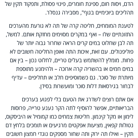
הדם, ויסות חום, ספיגת חומרים, פינוי פסולת, ותפקוד תקין של
תהליכים ביוכימיים בגוף", מסבירה גנסלר.
לטענת המומחים, חליטה קרה של תה לא גורעת מהערכים
התזונתיים שלו – ואף במקרים מסוימים מחזקת אותם. למשל,
תה לבן שחלוט במים קרים הראה שחרור גבוה יותר של
פוליפנולים. עם זאת, איכות התה ואופן החליטה חשובים לא
פחות. מומלץ להשתמש בעלים טריים, לחלוט נכון – בין אם
במים חמים או בהשריה קרה ארוכה – ולהימנע מתוספת
מיותרת של סוכר. גם כשמוסיפים חלב או תחליפים – עדיף
לבחור בגירסאות דלות סוכר ומועשרות בסידן.
אם אתם רוצים לשדרג את הטעם בלי לפגוע בערכים
הבריאותיים, אפשר להוסיף לתה הקר נענע טרייה, פרוסות
לימון או מקל קינמון. חליטות צמחים כמו קמומיל או היביסקוס,
נטולות קפאין, מציעות אפקטים מרגיעים או תומכים בלחץ דם
תקין – ואילו תה ירוק ותה שחור מספקים נוגדי חמצון חשובים