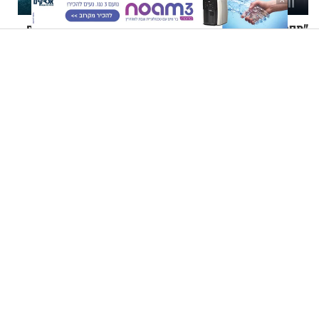
"תסמונת דאון זו לא מחלה":
בעל אתר הרפטינג מרגש: "גם
יאיר פומברג בסיפור חיים
אם ישלמו לי עשרה מיליון
מעורר השראה
שקלים - לא אפתח בשבת"
הרב זמיר כהן - הלכות חנוכה: סימן תרע"ז