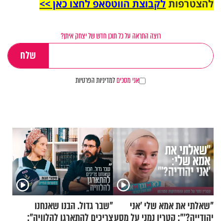
להצטרפות
לקבוצת הווטסאפ לחצו כאן >>
רוצה התראה על כל תוכן חדש של יצחק איתן?
אני מסכים
למדיניות הפרטיות
"שאלתי את אמא שלי 'אני
"שבר גדול. הבנו שאנחנו
יהודייה?'": קטרין נמני על מסע
צריכים להתארגן להלוויה":