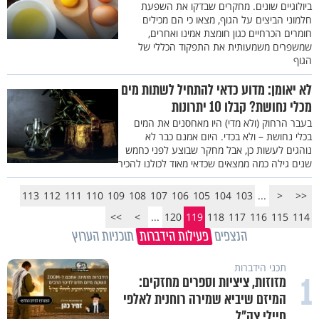
ביולוגיים שונים. מחקרים שבדקו את השפעת
חלמוני הביצים על הגוף, מצאו כי הם מכילים
חומרים הכרחיים כגון חומצת אמינו ואחרים,
שמשפרים משמעותית את התפקוד הכללי של
הגוף
לא יאומן: מדוע כדאי להתחיל לשתות מים
מכלי נחושת? קבלו 10 יתרונות
בעבר הרחוק (ולא מדי) היו מאחסנים את המים
בכלי נחושת – ולא בכדי. היום אמנם כבר לא
נוהגים לעשות כן, אבל מחקר שבוצע לפני כחמש
שנים גילה כמה ממצאים שכדאי מאוד לכולנו להכיר
113
112
111
110
109
108
107
106
105
104
103
...
<
<<
>>
>
...
120
119
118
117
116
115
114
הנצפים
פעילות הידברות
תוכניות הערוץ
תכני הידברות
1
מזוזות, ציציות וספרים מחזקים:
המיזם שיביא שמירה רוחנית לאלפי
חיילי צה"ל