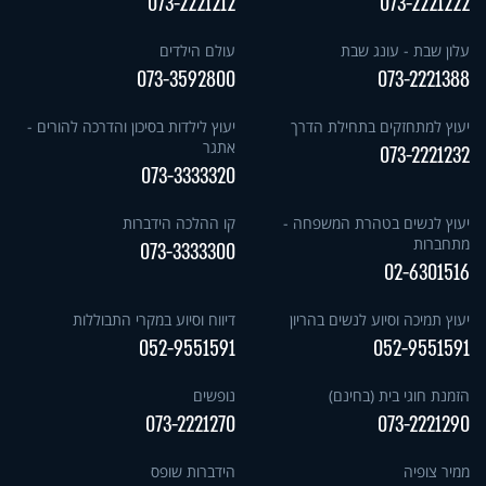
073-2221212
073-2221222
עלון שבת - עונג שבת
עולם הילדים
073-3592800
073-2221388
יעוץ למתחזקים בתחילת הדרך
יעוץ לילדות בסיכון והדרכה להורים -
אתגר
073-2221232
073-3333320
יעוץ לנשים בטהרת המשפחה -
קו ההלכה הידברות
מתחברות
073-3333300
02-6301516
יעוץ תמיכה וסיוע לנשים בהריון
דיווח וסיוע במקרי התבוללות
052-9551591
052-9551591
הזמנת חוגי בית (בחינם)
נופשים
073-2221270
073-2221290
ממיר צופיה
הידברות שופס