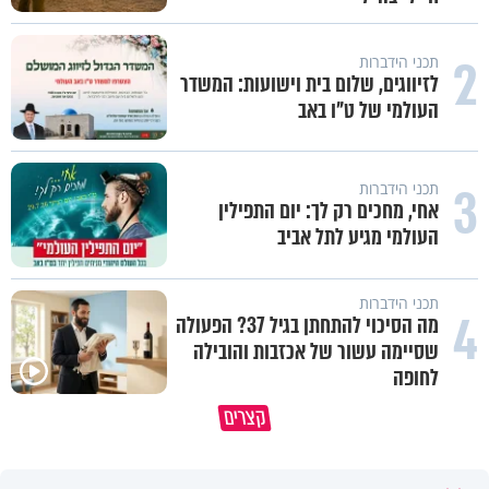
2
תכני הידברות
לזיווגים, שלום בית וישועות: המשדר
העולמי של ט"ו באב
3
תכני הידברות
אחי, מחכים רק לך: יום התפילין
העולמי מגיע לתל אביב
תכני הידברות
4
מה הסיכוי להתחתן בגיל 37? הפעולה
שסיימה עשור של אכזבות והובילה
לחופה
סגולה בבוקר להסרת חששות ופחדים
במבט לאחור - האם התקופה ה
קצרים
מהבן איש חי
הייתה שווה?