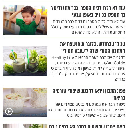
עוד לא חזרו לבית הספר וכבר מתגרדים?
כך תטפלו בכינים באופן טבעי
עוד לא חזרו לבית הספר והילדים כבר מתגרדים
בשיער הראש? לפניכם פתרון טבעי ומומלץ, כולל
החסרונות ולמי זה לא יכול להתאים
10 ק"ג בחודש: בלוגרית חושפת את
המתכון הסודי שלה ל’שובע תמידי’
בלוגרית שכותבת באתר הבריאות Healthy Life
Guide חולקת מתכון למשקה משביע במיוחד,
שעוזר לדבריה לא רק באיזון רמת הגלוקוז בדם כי
אם גם בהפחתת המשקל, או ליתר דיוק - 10 ק"ג
בחודש
צפו: מתכון וידאו להכנת שיפודי טורטיה
בריאה
משרד הבריאות מפרסם מתכונים מצולמים של
מאכלים בריאים ופשוטים להכנה ברוח התזונה הים
תיכונית. והשבוע – שיפודי טורטיה ביס
האם ייתכן שהשטיח בחדר האורחים גורם