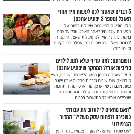
5 דברים שאסור לכם לעשות מיד אחרי
האוכל (מספר 3 יפתיע אתכם)
כולנו מודעים להשלכות שיכולות להיות על
הפעולות שלנו מיד לאחר האוכל, אבל עד כמה
באמת יכולות להזיק לנו פעולות שאצל חלקנו הן
'ברורות מאליו' כמו שתיית תה, אכילת פרי לקינוח
וכיוצא בזה?
ונשמרתם: למה עדיף שלא לתת לילדים
פריכיות אורז? המחקר שיפתיע אתכם!
מחקר שערכה סוכנון המזון הלאומית בשוודיה, מצא
כי במוצרי אורז שונים (לרבות פריכיות אורז) ישנה
כמות מוגברת של ארסן. מהו ארסן, מה היתרונות
והחסרונות שלו, ומדוע כדאי להימנע ממוצרים
שמכילים אותו? כל התשובות בפנים
"האם מתאים לי לעזוב את עבודתי
כשכירה ולפתוח עסק משלי?" המדור
הגרפולוגי
"אני שכירה שרוצה להפוך לעצמאית. מה העץ