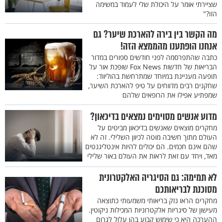
שציירתי אומר על היכולת שלי לעמוד במשימה
הזו?"
מה הקשר בין בירה להארכת שיער? גם
אנחנו הופתענו מהממצא הזה!
כתבה שהתפרסמה לפני חודשים ספורים במדור
הבריאות של חדשות Fox News שופכת אור על
תופעה מעניינת במיוחד שמתרחשת בהוליווד:
שחקנים רבים מדווחים על טיפ להארכת השיער,
שמפתיע אפילו את הרופאים שלהם
מדוע אנשים מסוימים נמצאים בדיכאון?
מחקרים מוצאים שאנשים בדיכאון מביטים על
העולם מתוך חשיבה מוטה לכיוון השלילי. זה לא
שהם אינם חכמים. הם יכולים להיות אינטליגנטים
מאד, ויחד עם זאת לראות את העולם באור שלילי
לא תמימה: גם הסיגריה האלקטרונית
מסוכנת לבריאותכם
מחקרים הראו נזק בריאותי משמעותי כתוצאה
מעישון של סיגריות אלקטרוניות המכילות ניקוטין.
ההערכה היא כי שימוש קבוע בהן עלול לגרום