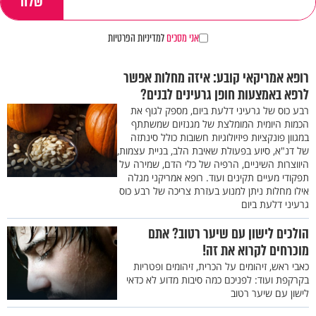
אני מסכים
למדיניות הפרטיות
רופא אמריקאי קובע: איזה מחלות אפשר
לרפא באמצעות חופן גרעינים לבנים?
רבע כוס של גרעיני דלעת ביום, מספק לגוף את
הכמות היומית המומלצת של מגנזיום שמשתתף
במגוון פונקציות פיזיולוגיות חשובות כולל סינתזה
של דנ"א, סיוע בפעולת שאיבת הלב, בניית עצמות,
היווצרות השיניים, הרפיה של כלי הדם, שמירה על
תפקודי מעיים תקינים ועוד. רופא אמריקני מגלה
אילו מחלות ניתן למנוע בעזרת צריכה של רבע כוס
גרעיני דלעת ביום
הולכים לישון עם שיער רטוב? אתם
מוכרחים לקרוא את זה!
כאבי ראש, זיהומים על הכרית, זיהומים ופטריות
בקרקפת ועוד: לפניכם כמה סיבות מדוע לא כדאי
לישון עם שיער רטוב