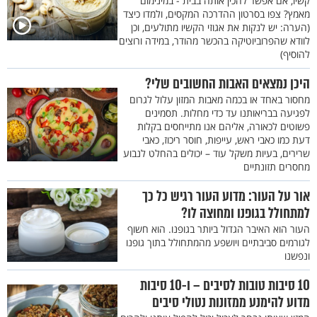
קשיו, אם אפשר להכין אותה בבית - במינימום
מאמץ? צפו בסרטון ההדרכה המקסים, ולמדו כיצד
(הערה: יש לנקות את אגוזי הקשיו מתולעים, וכן
לוודא שהפרוביוטיקה בהכשר מהודר, במידה ורוצים
להוסיף)
היכן נמצאים האבות החשובים שלי?
מחסור באחד או בכמה מאבות המזון עלול לגרום
לפגיעה בבריאותנו עד כדי מחלות. תסמינים
פשוטים לכאורה, אליהם אנו מתייחסים בקלות
דעת כמו כאבי ראש, עייפות, חוסר ריכוז, כאבי
שרירים, בעיות משקל עוד – יכולים בהחלט לנבוע
מחסרים תזונתיים
אור על העור: מדוע העור רגיש כל כך
למתחולל בגופנו ומחוצה לו?
העור הוא האיבר הגדול ביותר בגופנו. הוא חשוף
לגורמים סביבתיים ויושפע מהמתחולל בתוך גופנו
ונפשנו
10 סיבות טובות לסיבים – ו-10 סיבות
מדוע להימנע ממזונות נטולי סיבים