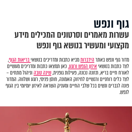
גוף ונפש
עשרות מאמרים וסרטונים המכילים מידע
מקצועי ומעשיר בנושא גוף ונפש
מדור גוף ונפש באתר
הידברות
מביא כתבות ומדריכים בנושאי
בריאות הגוף
,
לצד כתבות בנושאי
איזון הנפש ורוגע.
כאן תמצאו כתבות ומדריכים מעשיים
לאורח חיים בריא, תזונה נכונה, פעילות גופנית,
שינה טובה
וניהול מתחים –
לצד כלים רוחניים ורגשיים לחיזוק האמונה, חוסן פנימי, רוגע ושלווה. המדור
פונה לגברים ונשים בכל שלבי החיים ומעניק השראה לאיזון יומיומי בין הגוף
לנפש.