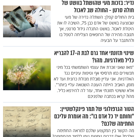
נדיר: בזכות מעי שהושתל בוושט של
חולה סרטן - החולה שב לאכול
בית החולים קפלן: השתלה נדירה של מעי
שבוצעה בוושט של אדם כבן 75, השיבה לו את
היכולת לאכול. בוושט התגלה גידול סרטני, אך
תגובה מהירה של הרופאים הצליחה לטפל בו
ולהתגבר על הבעיה
שינוי תזונתי אחד גרם לבת ה-17 להבריא
כליל מאלרגיות. מהו?
"מאז שאני זוכרת את עצמי השתמשתי בכל מיני
תכשירים כמו תרסיסי אף וטיפות עיניים נגד
האלרגיות. אני עדיין סובלת מנזלת כרונית ועד לא
מזמן, האביב הייתה העונה השנואה עליי ביותר".
אלא ששינוי תזונתי אחד, עזר לה להירפא כליל.
מהו? קראו בכתבה שלפניכם
הטור הגרפולוגי של תמר פינקלשטיין:
"וחותם יד כל אדם בו": מה אומרת עליכם
החתימה שלכם?
מה הקשר בין המקצוע שלכם למראה החתימה
שלכם? ואלו דברים נוספים ניתן ללמוד מהחתימה?