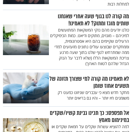
למחלות רבות
מה קורה לנו בגוף שעה אחרי שאנחנו
שותים מוגז ומתוק? לא תאמינו!
כולנו יודעים מהם נזקי המשקאות המתועשים
למיניהם – מוגזים, מתוקים ודיאט. כמות הכימיקלים
הרעילים שקיימים בהם היא אסטרונומית,
וממחקרים שבוצעו עולים נתונים מזעזעים למדי
ממה שמתרחש לגוף שלנו בתוך שעה מרגע
צריכת המשקאות הללו (שלא לדבר על הנזק
הגדול שלהם לטווח הארוך)
לא תאמינו מה קורה למי שצורך תזונה של
תשעים אחוז שומן
מחקר חדש מצא כי עכברים שניזונו כמעט רק
משומנים חיו יותר – והיו גם בריאים יותר
אל תפספסו: כך תכינו גבינת קשיו/שקדים
במינימום מאמץ
למה להוציא עשרות שקלים על חמאת שקדים או