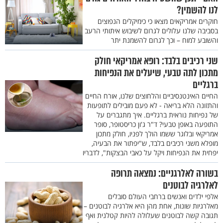
לנו להשמין?
חוקרים אמריקאים מצאו כי כימיקלים הנפוצים
בסביבה שלנו עלולים לגרום לשיבוש איתותי הרעב
והשובע למוח – וכך לגרום להשמנת יתר
שני רכיבים בלבד: רופא אמריקאי חולק
מתכון לתה טבעי, שיעלים את הנפיחות
ברגליים
החיים האינטנסיביים והלחוצים שלנו, אורח החיים
והתזונה הלא בריאה - לא פעם מובילים לתופעות
של נפיחות נוראית ברגליים. איך מתגברים על
התופעה באופן טבעי? ד"ר ג'ון כריסטופר, סופר
אמריקאי ובלוגר ששמו הולך לפניו, חולק מתכון
מופלא משני רכיבים בלבד, ש"יפתור את הבעיה,
יפחית את הנפיחות ויקל על כאבי הבצקות", לדבריו
בשורה לאלרגניים: נמצאה תרופה
לאלרגיה לבוטנים
אלפי ילדים ואנשים ברחבי העולם סובלים
מאלרגיות שונות, אחת מהן היא אלרגיה לבוטנים –
תגובה קשה לבוטנים שעלולה להיות קטלנית ואף