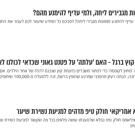
ות מגבירים ליחה, ולמי עדיף להימנע מהם?
י עדיף להימנע ממזונות מגבירי ליחה? לפניכם כל המידע שיעזור לכם לעבור את החו
וץ ברגל - האם ’עלתה’ על פטנט גאוני שכדאי לכולנו ל
 'מחוץ לקופסה' כדי לפתור משברים כדוגמת קוץ שנכנס לרגלו של אחד הילדים. אם
שנתקלה בסיטואציה הזו לאחרונה, הגתה רעיון מהפכני שמרגע שהופץ ברשת, זכה ללמעלה מ-100,000 ש
ד וויליאמס חולק טיפ נפלא שלטענתו עושה פלאים בכל מה שקשור למניעת נשירת שי
יפ