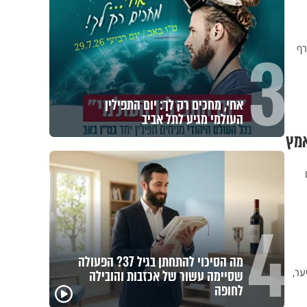
3
רף
אחי, מחכים רק לך: יום התפילין
העולמי מגיע לתל אביב
אמץ
יתופים
4
מה הסיכוי להתחתן בגיל 37? הפעולה
ער,
שסיימה עשור של אכזבות והובילה
לחופה
הרצל