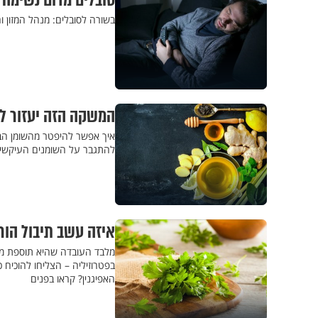
סובלים מדום נשימה 
בשורה לסובלים: מנהל המזון ו
המשקה הזה יעזור ל
איך אפשר להיפטר מהשומן הבט
להתגבר על השומנים העיקשים
איזה עשב תיבול הורג 86% מהתאים הסרטניים? לא תאמ
מלבד העובדה שהיא תוספת מעו
בפטרוזיליה – הצליחו להוכיח 
האפיגנין? קראו בפנים