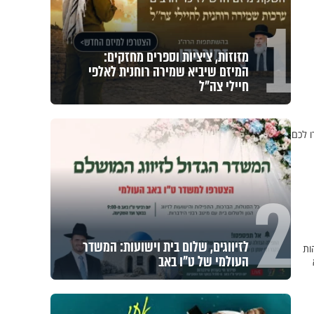
1
מזוזות, ציציות וספרים מחזקים:
המיזם שיביא שמירה רוחנית לאלפי
חיילי צה"ל
ו לכם
2
לזיווגים, שלום בית וישועות: המשדר
ות
העולמי של ט"ו באב