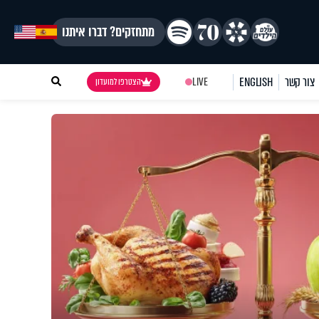
מתחזקים? דברו איתנו
צור קשר
ENGLISH
LIVE
הצטרפו למועדון