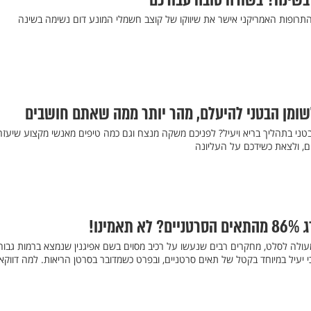
בשינה? בשורה טובה עבורכם
התרופות האמריקני אישר את שיווקו של קוצב חשמלי המונע דום נשימה בשינה
שומן הבטני להיעלם, מהר יותר ממה שאתם חושבים
ני בתהליך בריא ויעיל? לפניכם משקה מנצח וגם כמה טיפים מאנשי מקצוע שיעזר
, ולצאת כשידכם על העליונה
ינו!
לה לסלט, מחקרים רבים שנעשו על רכיב מסוים בשם אפיגנין שנמצא ברמות גבוה
כי יעיל במיוחד בקטל של תאים סרטניים, ובפרט כשמדובר בסרטן הריאות. למה דווקא