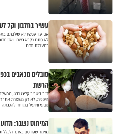
עשיר בחלבון וקל לעיכול: 5 עובדות על ’המלך 
אם עד עכשיו לא שילבתם בתפרי
במערכת הדם
סובלים מכאבים בכפו
הרשת
ד"ר דיטריך קלינגרדט, מהאקד
היפנית, לא רק משפרת את זרי
טבעי ומועיל במיוחד להכנתה
המיתוס נשבר: מדוע
מאמר שפורסם באתר ה'כללית' ע