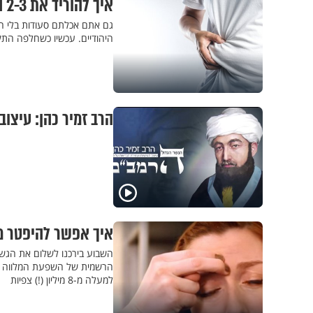
איך להוריד את 2-3 הקילוגרמים שהתווספו בתקופת החגים?
גם אתם אכלתם סעודות בלי הפ
היהודיים. עכשיו כשחלפה התק
הרב זמיר כהן: עיצוב
איך אפשר להיפטר מ
השבוע בירכנו לשלום את הגשם ה
הרשמית של השפעת המלווה בנז
למעלה מ-8 מיליון (!) צפיות