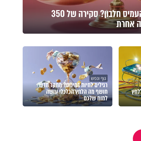
ברשתות ממליצים להעמיס חלבון? סקירה של 350
ה אחרת
גוף ונפש
רגילים לחיות במינוס? מחקר חדש
לחץ
חושף מה הלחץ הכלכלי עושה
למוח שלכם