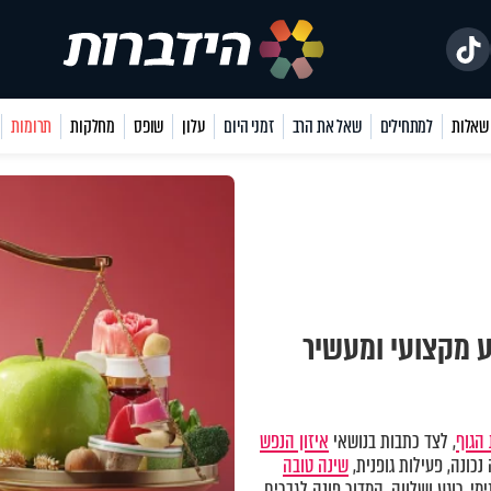
למתחילים
שאל את הרב
זמני היום
עלון
שופס
מחלקות
תרומות
ע מקצועי ומעשיר
הגוף
, לצד כתבות בנושאי
איזון הנפש
כונה, פעילות גופנית,
שינה טובה
מי, רוגע ושלווה. המדור פונה לגברים