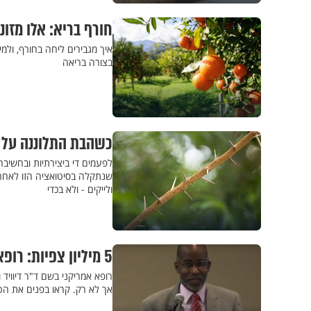
חורף בריא: אלו מזונ
איך מגבירים ליחה בחורף, ולמ
בצורה בריאה
כשהבת התלוננה על ק
לפעמים די ביצירתיות ובחשיבה
ולייקים - ולא בכדי
5 מיליון צפיות: רופא אמריקאי חולק טיפ מדהים למניעת נשירת שיער
רופא אמריקני בשם ד"ר דיווי
אך לא רק. קראו בפנים את הט