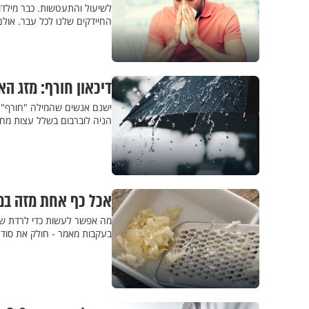
לשיעול והתעטשות. כבר מילד
החיידקים שלנו לכל עבר. אולם 
דיכאון חורף: מזג ה
ישנם אנשים שהמילה "חורף" מ
הניה לוברבום בשלל עצות מחכי
אכל כף אחת מזה במש
מה אפשר לעשות כדי לרדת שב
בעקבות מאמר - חולק את סוד