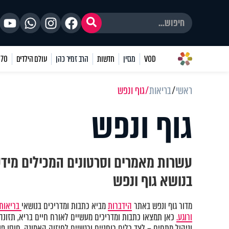
VOD
מגזין
חדשות
הרב זמיר כהן
עולם הילדים
70 שאלות
ראשי
בריאות
גוף ונפש
גוף ונפש
עשרות מאמרים וסרטונים המכילים מיד
בנושא גוף ונפש
מדור גוף ונפש באתר
הידברות
מביא כתבות ומדריכים בנושאי
בריאות 
ורוגע.
כאן תמצאו כתבות ומדריכים מעשיים לאורח חיים בריא, תזונה נ
וניהול מתחים – לצד כלים רוחניים ורגשיים לחיזוק האמונה, חוסן פני