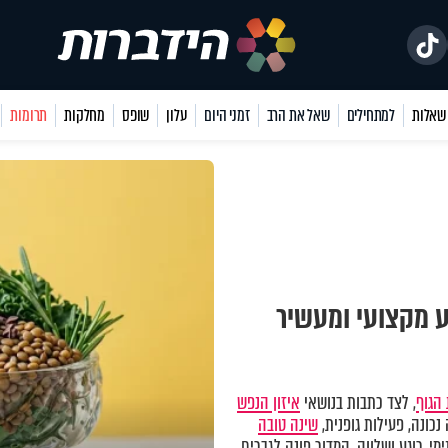
למתחילים
שאל את הרב
זמני היום
עלון
שופס
מחלקות
תרומות
ע מקצועי ומעשיר
הגוף
, לצד כתבות בנושאי
איזון הנפש
כונה, פעילות גופנית,
שינה טובה
מי, רוגע ושלווה. המדור פונה לגברים