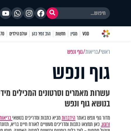
VOD
מגזין
חדשות
הרב זמיר כהן
עולם הילדים
70 שאלות
ראשי
בריאות
גוף ונפש
גוף ונפש
עשרות מאמרים וסרטונים המכילים מיד
בנושא גוף ונפש
מדור גוף ונפש באתר
הידברות
מביא כתבות ומדריכים בנושאי
בריאות 
ורוגע.
כאן תמצאו כתבות ומדריכים מעשיים לאורח חיים בריא, תזונה נ
וניהול מתחים – לצד כלים רוחניים ורגשיים לחיזוק האמונה, חוסן פני