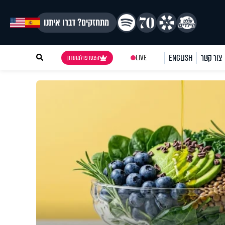
מתחזקים? דברו איתנו
צור קשר
ENGLISH
LIVE
הצטרפו למועדון