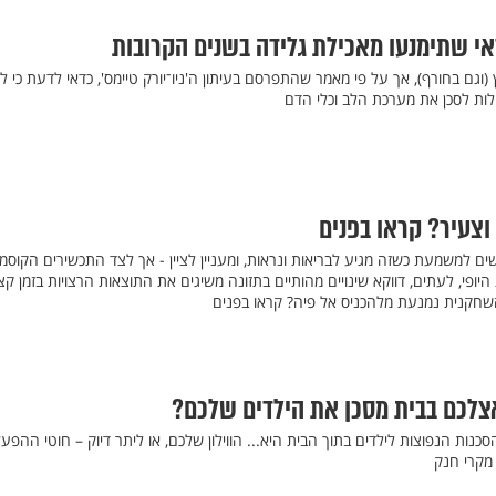
אי שתימנעו מאכילת גלידה בשנים הקרובות
 (וגם בחורף), אך על פי מאמר שהתפרסם בעיתון ה'ניו־יורק טיימס', כדאי לדעת כי ל
ולות לסכן את מערכת הלב וכלי הדם
וצעיר? קראו בפנים
ם למשמעת כשזה מגיע לבריאות ונראות, ומעניין לציין - אך לצד התכשירים הקוסמ
יופי, לעתים, דווקא שינויים מהותיים בתזונה משיגים את התוצאות הרצויות בזמן קצ
שחקנית נמנעת מלהכניס אל פיה? קראו בפנים
צלכם בבית מסכן את הילדים שלכם?
נות הנפוצות לילדים בתוך הבית היא... הווילון שלכם, או ליתר דיוק – חוטי ההפע
 מקרי חנק