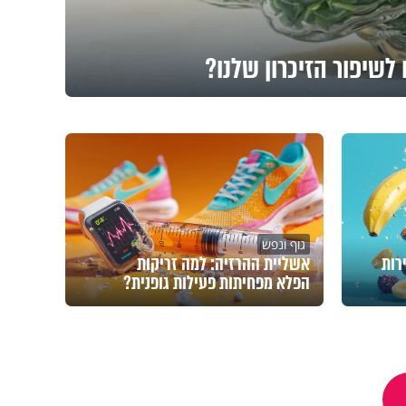
לשיפור הזיכרון שלנו?
גוף ונפש
רות
אשליית ההרזיה: למה זריקות
הפלא מפחיתות פעילות גופנית?