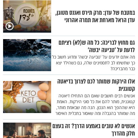
במטבח של עדן: מרק תירס ואננס מטוגן,
עדן הראל מארחת את תמרה אהרוני
גם מחוץ לבריכה: כל מה ש(לא) רציתם
לדעת על 'טביעה יבשה'
מה אתם יודעים על 'טביעה יבשה' ומדוע חשוב כל
כך שתשימו לב לתסמינים שלה, גם כשהילד יצא
כבר מהבריכה?
אלו הירקות שמותר לכם לצרוך בדיאטה
קטוגנית
אנשים רבים חושבים שאם הם התחילו דיאטה
קטוגנית, מותר להם את כל סוגי הירקות. האמת
היא שההפך הוא הנכון. הנה מה שבאמת מותר,
מה שמותר בהגבלה ומה שאסור בתכלית האיסור
אנשים לא טובים באמצע הדרך? זה בעצם
חלק מהדרך