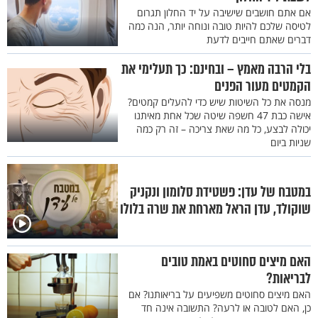
אם אתם חושבים שישיבה על יד החלון תגרום
לטיסה שלכם להיות טובה ונוחה יותר, הנה כמה
דברים שאתם חייבים לדעת
בלי הרבה מאמץ – ובחינם: כך תעלימי את
הקמטים מעור הפנים
מנסה את כל השיטות שיש כדי להעלים קמטים?
אישה כבת 47 חשפה שיטה שכל אחת מאיתנו
יכולה לבצע, כל מה שאת צריכה – זה רק כמה
שניות ביום
במטבח של עדן: פשטידת סלומון ונקניק
שוקולד, עדן הראל מארחת את שרה בלולו
האם מיצים סחוטים באמת טובים
לבריאות?
האם מיצים סחוטים משפיעים על בריאותנו? אם
כן, האם לטובה או לרעה? התשובה אינה חד