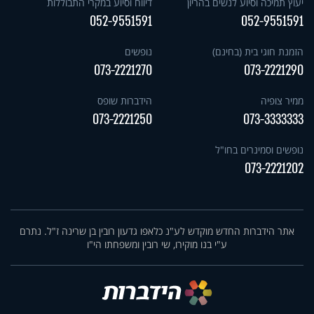
יעוץ תמיכה וסיוע לנשים בהריון
דיווח וסיוע במקרי התבוללות
052-9551591
052-9551591
הזמנת חוגי בית (בחינם)
נופשים
073-2221270
073-2221290
ממיר צופיה
הידברות שופס
073-2221250
073-3333333
נופשים וסמינרים בחו"ל
073-2221202
אתר הידברות החדש מוקדש לע"נ כלאפו גדעון רובין בן שרינה ז"ל. נתרם
ע"י בנו מוקירו, שי רובין ומשפחתו הי"ו