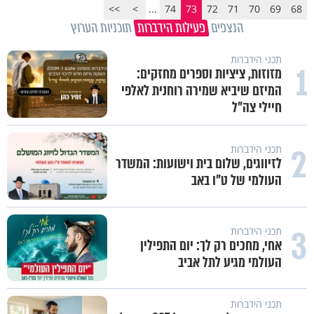
>>
>
...
74
73
72
71
70
69
68
הנצפים
פעילות הידברות
תוכניות הערוץ
תכני הידברות
1
מזוזות, ציציות וספרים מחזקים:
המיזם שיביא שמירה רוחנית לאלפי
חיילי צה"ל
2
תכני הידברות
לזיווגים, שלום בית וישועות: המשדר
העולמי של ט"ו באב
3
תכני הידברות
אחי, מחכים רק לך: יום התפילין
העולמי מגיע לתל אביב
תכני הידברות