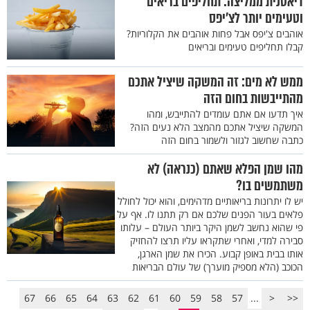
דיאטנית ממליצה: תחליפים בריאים
וטעימים יותר לצ'יפס
אוהבים צ'יפס אבל פחות אוהבים את הקלוריות?
קבלו תחליפים טעימים ובריאים
ממש לא מים: זה המשקה שיציל אתכם
מהתייבשות בחום הזה
איך תדעו אם אתם עומדים להתייבש, ומהו
המשקה שיציל אתכם מהמצב הלא נעים הזה?
כתבה שחשוב לגזור ולשמור בחום הזה
מהו שמן הפלא שאתם (כנראה) לא
משתמשים בו?
יש לו יתרונות בריאותיים מדהימים, והוא יכול לחולל
פלאים בעור הפנים שלכם אם רק תתנו לו. אף על
פי שהוא נחשב לשמן היקר ביותר העולם – עלותו
סבירה למדי, ואחרי שתקראו עליו תרצו להחזיק
אותו בבית באופן קבוע. הכירו את שמן הארגן,
הכוכב (הלא מספיק מוערך) של עולם הבריאות
67
66
65
64
63
62
61
60
59
58
57
...
<
<<