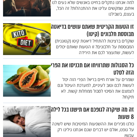
למה אנחנו נתקלים בחיינו באנשים שלא נעים לנו
איתם, שמקשים עלינו את ההתנהלות? זה הכל,
בעצם, בשבילנו
זו הטעות הקריטית שאתם עושים בדיאטה
מבוססת חלבונים (קיטו)
שוקלים ברצינות להתחיל דיאטת קיטו (קטוגנית)
המבוססת על חלבונים? זו הטעות שאתם יכולים
לעשות, שתעצור לכם את הירידה
כל הסגולות שתרוויחו אם תכניסו את הפרי
הזה לסלט
שומרים על אורח חיים בריא? הפרי הזה יכול
לעשות לכם וטוב לעיניים, למערכת העיכול וגם
לצמצם את הסיכוי לסבול ממחלות קשות. לא
תיקחו?
זה מה שיקרה לגופכם אם תישנו בכל לילה
8 שעות
כולנו מכירים את ההשפעות המיטיבות שיש לשינה
על גופנו, אולם יש דברים שגם אנחנו גילינו רק
עכשיו