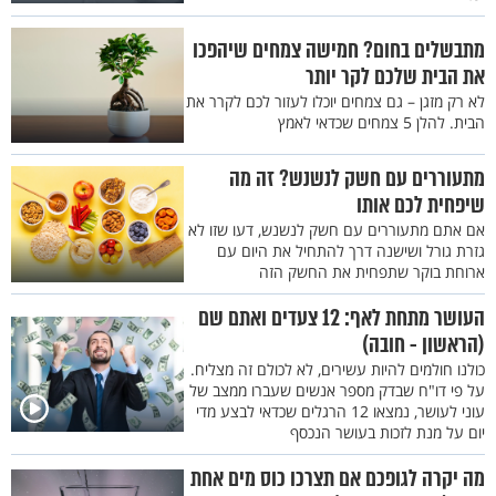
מתבשלים בחום? חמישה צמחים שיהפכו
את הבית שלכם לקר יותר
לא רק מזגן – גם צמחים יוכלו לעזור לכם לקרר את
הבית. להלן 5 צמחים שכדאי לאמץ
מתעוררים עם חשק לנשנש? זה מה
שיפחית לכם אותו
אם אתם מתעוררים עם חשק לנשנש, דעו שזו לא
גזרת גורל ושישנה דרך להתחיל את היום עם
ארוחת בוקר שתפחית את החשק הזה
העושר מתחת לאף: 12 צעדים ואתם שם
(הראשון - חובה)
כולנו חולמים להיות עשירים, לא לכולם זה מצליח.
על פי דו"ח שבדק מספר אנשים שעברו ממצב של
עוני לעושר, נמצאו 12 הרגלים שכדאי לבצע מדי
יום על מנת לזכות בעושר הנכסף
מה יקרה לגופכם אם תצרכו כוס מים אחת