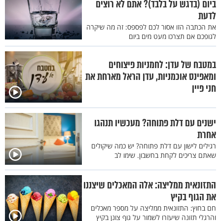
ביום (בדגש על בלבד)? אתם לא רוצים
לדעת
את הכתבה הזו אסור לכם לפספס: זה מה שיקרה
לגופכם אם תצרכו מעט מים ביום
במטבח של עדן: לחמניות פיצוחים
ומאפינס אוכמניות, עדן הראל מארחת את
חני פיין
ישנים עם דלת פתוחה? מעכשיו תנהגו
אחרת
רגילים לישון עם דלת פתוחה? יש כמה שיקולים
שאתם צריכים לקחת בחשבון. שימו לב
התזונאית ממליצה: אלה המאכלים שיצננו
את הגוף בקיץ
חם בחוץ: התזונאית ממליצה על מספר מאכלים
והרגלי תזונה שיעזרו לשמור על גוף צונן בקיץ