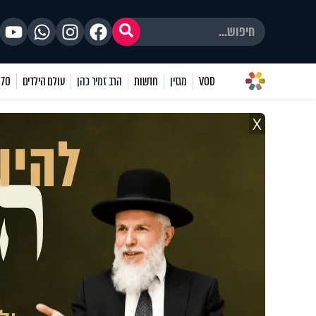
VOD
מגזין
חדשות
הרב זמיר כהן
עולם הילדים
70 שאלות
X