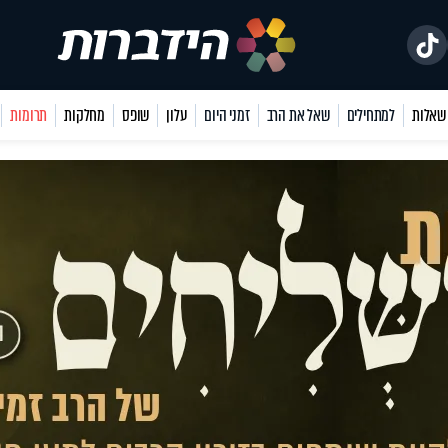
למתחילים
שאל את הרב
זמני היום
עלון
שופס
מחלקות
תרומות