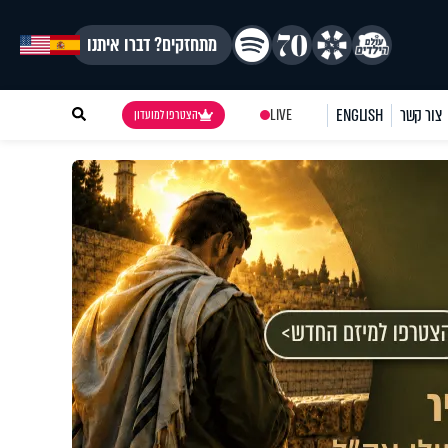
מתחזקים? דברו איתנו
צור קשר
ENGLISH
LIVE
הצטרפו למועדון