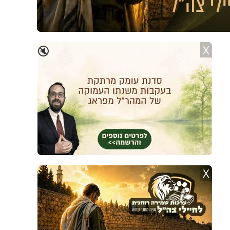
X
🔇
X