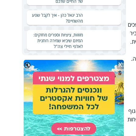
של החיים שלכם
הרב יגאל כהן - איך לקבל שפע
מהשמיים?
כים
יר
מזוזות, ציציות וספרים מחזקים:
המיזם שיביא שמירה רוחנית
ת.
לאלפי חיילי צה"ל
ה.
X
🔇
וף
חות