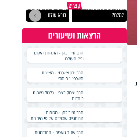
קצרים
מדוע האמונה נמשלה
גם ׳הרע׳ זה הרחמים של
האם מ
למלח?
בורא עולם
בשבת
הרצאות ושיעורים
הרב זמיר כהן - התהוות היקום
וגיל העולם
הרב ירון אשכנזי - הציצית,
השכפ"ץ היהודי
הרב יצחק בצרי - גלגול נשמות
ביהדות
הרב זמיר כהן - הכוחות
הרוחניים שבאדם על פי היהדות
הרב שניר גואטה - ההזדמנות