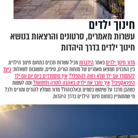
חינוך ילדים
עשרות מאמרים, סרטונים והרצאות בנושא
חינוך ילדים בדרך היהדות
מדור חינוך ילדים
באתר
הידברות
מכיל עשרות תכנים בתחום חינוך הילדים.
בין התכנים תמצאו מאמרים של מנחות הורים, טיפים, ותשובות לשאלות:
כיצד
להתמודד עם ילד שלא רוצה להתפלל?
איך מתמודדים ביום יום עם ילד
היפראקטיבי?
איך נחבר את ילדינו באהבה לתורה ולמצוות?
ומה לעשות
כשהבן מדבר על שימוש בסמים ובאלכוהול? מדור מומלץ להורים ומורים ולכל
מי שמתעניין בתחום חינוך הילדים בדרך היהדות.