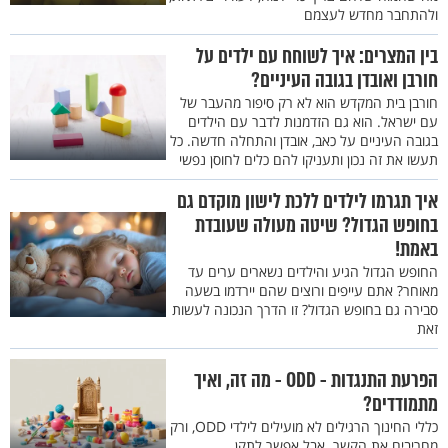
ולהתחבר מחדש לעצמם
בין המצרים: איך לשוחח עם ילדים על
חורבן ואובדן בגובה העיניים?
חורבן בית המקדש הוא לא רק סיפור מהעבר של
עם ישראל. הוא גם הזדמנות לדבר עם הילדים
בגובה העיניים על כאב, אובדן והתחלה חדשה. כל
תעשו את זה נכון ותעניקו להם כלים לחוסן נפשי
איך תגרמו לילדים ללכת לישון מוקדם גם
בחופש הגדול? שיטה מעולה שעובדת
באמת!
החופש הגדול הגיע והילדים נשארים ערים עד
מאוחר? אתם עייפים ורוצים שהם יירדמו בשעה
סבירה גם בחופש הגדול? זו הדרך הנכונה לעשות
זאת
הפרעת התנגדות - ODD - מה זה, ואיך
מתמודדים?
כללי החינוך הרגילים לא מועילים לילדי ODD, ורק
מחריבים את הקשר. אבל אפשר לתקן