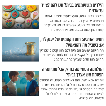
הילדים משועממים בבית? תנו להם לצייר
על אבנים
הילדים בבית, המזגן פועל שעות נוספות, ואתם
מרגישים שהקיץ רק התחיל, וכבר נגמרו כל
הרעיונות? אל דאגה. לפעמים כל מה שצריך זה
קצת דמיון, כמה צבעים ואבן אחת פשוטה
חטיפי אנרגיה: חוט הקסמים של יענקל'ה,
או: בשביל מה להתאמץ?
מה הייתם עושים אם היה לכם חוט קסמים שמוליך
אתכם דרך כל הקשיים? החלום לוותר על אתגרי
החיים הוא חלום שצריך להתעורר ממנו
המלחמה הסתיימה בחוץ, אבל מתי תהיה
הפסקת אש אצלך בבית?
את לא אמא רעה, והם לא ילדים רעים. זה הסטרס
שרע, זה הסטרס שגורם לכולנו לחיות כמו בשדה
קרב. זה הסטרס שעדיין רץ לנו בדם למרות שהכל
לכאורה הסתיים. זה הסטרס שגורם לנו ליפול
ולכעוס. מה עושים?