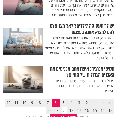
עד שפיקוד העורף יפתחו מחלקת הסברה לעם
של הורים עייפים, לאה אוירבך, מדריכת הורים
בגישה היקשרותית, מביאה 6 הנחיות ליצירת
מרחב מוגן ללב שלכם ושל ילדיכם בשעת חירום
יש לך תעסוקה לילדים? לא? מצוין! תני
להם למצוא אותה בעצמם
משום מה, הרגלנו את הילדים שאנחנו לשכת
התעסוקה, וכשמשעמם – באים אלינו שנמצא
פתרון. אין להם שום אחריות או אפילו ניסיון למצוא
לעצמם תעסוקה כלשהי, ומובן שאנחנו אחראיות
גם על הכיף
חטיפי אנרגיה: איפה אתם מכניסים את
האבנים הגדולות של החיים?
ניהול נכון של הזמן מעניק עדיפות לדברים
החשובים, אך גם מותיר זמן לדברים הפחות
חשובים
12
11
10
9
8
7
6
5
4
3
2
1
<
<<
>>
>
...
18
17
16
15
14
13