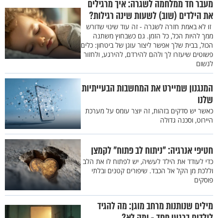
מעבר חד ממלחמה לשגרה: איך מרגילים
את הילדים (שוב) לשעות שינה רגילות?
זו לא באמת חזרה לשגרה - זה עוד שינוי שדורש
ממך להיות הכל, כל הזמן. גם כשבחוץ משתנה
הכול, בבית שלך אפשר ליצור עוגן של ביטחון: כלים
פשוטים שיעזרו לך ולהם להירדם, להירגע, ולחזור
לנשום
המנגנון שמיירט את המחשבות הבעייתיות
שלנו
כאשר יש סדקים בזהות, זה יוצר עומס על מערכת
היירוט, וסכנה גדולה
חטיפי אנרגיה: "ניתוח לב פתוח" לקמצן
כדי לעודד את הילד לעשיה, יש לפתוח לו את הלב
וללכת מן הקל אל הכבד. שיפורים קטנים ובלתי
פוסקים
מילים שנותנות מרחב מוגן: מה להגיד
לילדים ברגעי פחד - ומה לא?