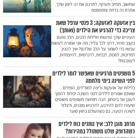
שחשוב, מחייב תעדוף, לתרגם את זה ליומן שלך.
אחרת זה נדחה ומתפספס
בין אזעקה לאזעקה: 3 פנסי ערפל שאת
צריכה כדי להרגיע את הילדים (ואותך)
העיניים שלך טרוטות מלילות לבנים, הלב פועם
בקצב מהיר, דרוך לכל צליל; מה אני אמורה לעשות
עכשיו כדי לשמור על הלב שלהם? איך להגיב
למריבות, למכות, לבכיות, לרגרסיות, להיצמדות,
לעצבנות?
5 משפטים מרגיעים שאפשר לומר לילדים
לפני השינה בימי מלחמה
בלילות של אזעקות וריצה לממ"דים, המילים
שאתם אומרים לילדים לפני השינה יכולות להפוך
לעוגן של ביטחון. הנה חמישה משפטים פשוטים
שיעזרו להם להירגע, להרגיש מוגנים, ולצלול
לשינה רגועה, גם כשהעולם בחוץ סוער
מרחב מוגן ללב: איך נותנים כוח לילדים
כשהדופק שלנו משתולל במהירות?