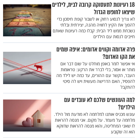
18 רעיונות לתעסוקה קרובה לבית, לילדים
שיצאו לחופש הגדול
לא צריך לנסוע רחוק או לשבור קופת חיסכון כדי
להפוך את הקיץ לחוויה מהנה, יצירתית ובלתי
נשכחת ממש ליד הבית: קבלו כמה רעיונות שאתם
חייבים לנסות עם הילדים
פרה אדומה וקווים אדומים: איפה שמים
את הקו האדום?
אי אפשר לומר באופן מוחלט על שום דבר אם
מותר או אסור, בלי לברר את הרקע: טראומות
העבר, הקשר עם ההורים, עד כמה יש לילד מה
להפסיד, האם הדרישה מעשית ויש לה סיכוי
להתקבל
למה העונשים שלכם לא עובדים עם
הילדים?
עונש מכניס אותנו למלחמה לא מודעת מול הילד.
מלחמה על מעמד. על מקום. אני מנסה להראות
לו שאני המחליטה, והוא מנסה להראות שדווקא
הוא זה שקובע