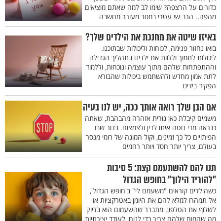
כדורים על הרצפה? שימו לב למה שאתם מוציאים
מהפה.. הרב שי עטרי במסר מעורר מחשבה
באיזו שיטה את מחנכת את הילדים שלך?
בואו נחזור פנימה, לכוחות וליכולות שבתוכנו.
ליכולות לתמוך וללוות את ילדינו בתהליך הגדילה
וההתפתחות שלהם מתוך עוצמה ונוכחות, וללמוד
לתת אמון מחדש ולהשתמש ביכולות שהבורא
הפקיד בידינו
אם הבן שלך רואה אותך ככה, יש לנו בעיה
משמים קיבלת כאן נורית אזהרה מהבהבת, שאתה
כנראה מדי נוטה איתו לדין ולצמצום. בדור שבו
הפיתויים כל כך זמינים, וקול המונה של רומי מנסר
בעולם, צריך יותר חסד ויותר רחמים
תנו להם להשתעמם קצת: 5 סיבות
"להוריד הילוך" בחופש הגדול
כשהילדים קוראים "משעמם לי" ב'חופש הגדול',
אל תמהרו למלא להם את היומן באטרקציות או
לשלוף את הטלפון. מתברר שהשעמום הוא בדיוק
מה שהמוח שלהם צריך כדי לנוח, לעודד יצירתיות,