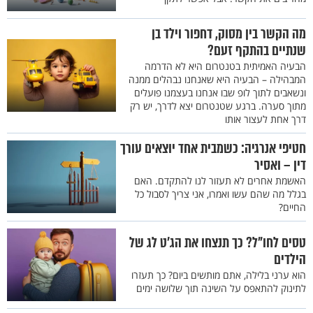
מה הקשר בין מסוק, דחפור וילד בן
שנתיים בהתקף זעם?
הבעיה האמיתית בטנטרום היא לא הדרמה
המבהילה – הבעיה היא שאנחנו נבהלים ממנה
ונשאבים לתוך לופ שבו אנחנו בעצמנו פועלים
מתוך סערה. ברגע שטנטרום יצא לדרך, יש רק
דרך אחת לעצור אותו
חטיפי אנרגיה: כשמבית אחד יוצאים עורך
דין – ואסיר
האשמת אחרים לא תעזור לנו להתקדם. האם
בגלל מה שהם עשו ואמרו, אני צריך לסבול כל
החיים?
טסים לחו"ל? כך תנצחו את הג'ט לג של
הילדים
הוא ערני בלילה, אתם מותשים ביום? כך תעזרו
לתינוק להתאפס על השינה תוך שלושה ימים