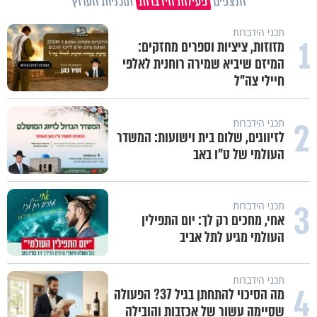
הנצפים
פעילות הידברות
תוכניות הערוץ
תכני הידברות
1
מזוזות, ציציות וספרים מחזקים:
המיזם שיביא שמירה רוחנית לאלפי
חיילי צה"ל
2
תכני הידברות
לזיווגים, שלום בית וישועות: המשדר
העולמי של ט"ו באב
3
תכני הידברות
אחי, מחכים רק לך: יום התפילין
העולמי מגיע לתל אביב
תכני הידברות
4
מה הסיכוי להתחתן בגיל 37? הפעולה
שסיימה עשור של אכזבות והובילה