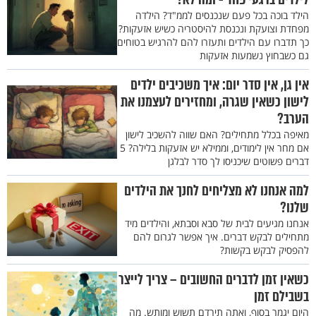
הילד בוכה בכל פעם שנכנסים לממ"ד? הילדה
מפחדת וצועקת ונכנסת להיסטריה כשיש אזעקות?
כך תדברו עם הילדים ותעזרו להם להרגיש בטוחים
גם כשבחוץ נשמעות אזעקות
אין גן, אין סדר יום: איך משכיבים ילדים
לישון כשאין שגרה, ומחזירים לעצמנו את
הערב?
מאיפה בכלל מתחילים? האם שווה להשכיב לישון
אם מחר אין לימודים, וממילא יש אזעקות בלילה? 5
דברים פשוטים שיכניסו לך סדר לבלגן
למה אנחנו לא מצליחים לחנך את הילדים
שלנו?
אנחנו מגיעים לבית של סבא וסבתא, והילדים מיד
מתחילים לבקש דברים. איך אפשר לגרום להם
להפסיק לבקש בקשות?
כשאין זמן לדברים החשובים – צריך לייצר
בשבילם זמן
היום יגמר בסוף, ואתה תירדם תשוש ומותש. מה