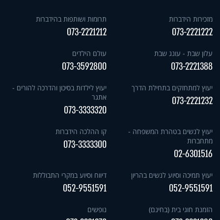
מזכירות הידברות
תרומות ושותפות בהידברות
073-2221212
073-2221222
עלון שבת - עונג שבת
עולם הילדים
073-3592800
073-2221388
יעוץ למתחזקים בתחילת הדרך
יעוץ לילדות בסיכון והדרכה להורים -
אתגר
073-2221232
073-3333320
יעוץ לנשים בטהרת המשפחה -
קו ההלכה הידברות
מתחברות
073-3333300
02-6301516
יעוץ תמיכה וסיוע לנשים בהריון
דיווח וסיוע במקרי התבוללות
052-9551591
052-9551591
הזמנת חוגי בית (בחינם)
נופשים