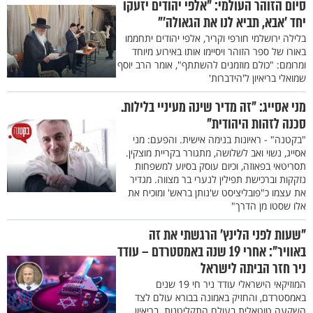
סיום הזוהר העולמי: "אלפי יהודים יזעקו
יחד 'אבא, תביא לנו את הגאולה'"
בלילה ירושלמי חורפי וקריר, אלפי יהודים יתחממו
באורו של ספר הזוהר ויסיימו אותו באירוע מיוחד
ומרומם: "כולם מוזמנים להשתתף", אומר הרב יוסף
שמואלי בריאיון ל'הידברות'
מני אסייג: "זה מדיר שינה מעיניי בלילות.
סכנה לזהות היהודית"
"בקטנה" - ראיונות בנימה אישית. והפעם: מני
אסייג, נשוי ואב לשלושה, מתגורר בקריית מוצקין.
תסריטאי בפאוזה, וכיום עוסק בסיוע למשפחות
נזקקות וברכישת תפילין לנערי בר מצווה. מגדיר
את עצמו כ"פובליציסט ש'נותן בראש' ומוכיח את
אלו שסטו מן הדרך"
"שעות לפני הלינץ' הרגשתי את זה
באוויר": אחרי 19 שנה באמסטרדם – עודד
ניר חזר הביתה לישראל
המוזיקאי הישראלי עודד ניר חי 19 שנים
באמסטרדם, והחזיק באמונה בבורא עולם לצד
השקעה טוטאלית בעולם התקליטנות. בריאיון