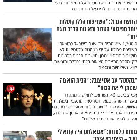
בריאיון להידברות היא מספרת על מסלול חייה ועל
התובנות בחינוך הילדים אליהם הגיעה
הרוצח הגדול: "השריפות הללו קוטלות
יותר מפיגועי הטרור ותאונות הדרכים גם
יחד"
כ-1,300 איש מתים מדי שנה בישראל כתוצאה
משריפת פסולת על ידי מטמנות פלסטיניות לא
חוקיות ביהודה ושומרון. תושבים הגרים בסמיכות
לקו התפר מתארים מציאות בלתי נסבלת ותופעות
לוואי נשימתיות ונוספות
"בקטנה" עם אסי צובל: "הבית הוא מה
שנותן לי את הכוח"
אסי צובל, בן 46, נשוי ואב לחמישה, מתגורר
באפרת. שחקן, במאי, תסריטאי, ומתעסק בעולמות
השיווק והפרסום. "בשתי מילים: מספר סיפורים. גם
בפרסום אתה צריך לקחת פרויקט, ארגון או חברה,
ופשוט לספר את הסיפור שלהם"
מנחם קלמנזון: "אם אלחנן היה קורא לי
שוב – הייתי בא איתו"