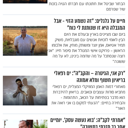
הבחור שביטל את חתונתו עם חברתו הגויה בזכות
שיר שפרסם
חיים על גלגלים: "זה נשמע הזוי - אבל
המגבלה היא זו שנותנת לי כוח"
ביום שבו מציינים בארץ ובעולם את היום
הבין-לאומי לזכויות אנשים עם מוגבלויות, משיק
תמיר אטיאס, אמן יוצר ומשותק מוחין, את אלבומו
הראשון – פרויקט אישי המגולל את סיפור חייו: "אני
רוצה שנסתכל על מה שדומה בינינו, לא על מה
ששונה"
"רק אני, הגיטרה – והקב"ה": ים רפאלי
בריאיון חשוף ומלא אמונה
מאחורי דמות האמן המוזיקלי המצליח, ים רפאלי
מחביא סודות עצובים וכואבים. בריאיון להידברות
הוא מדבר בפתיחות על הכאב, התהומות -
והבחירה בחיים: "הגעתי למקום בו אני רואה את
האור"
"אמרתי לקב"ה: 'בוא נעשה עסק'. יומיים
אחר כך חזרתי בתשובה"