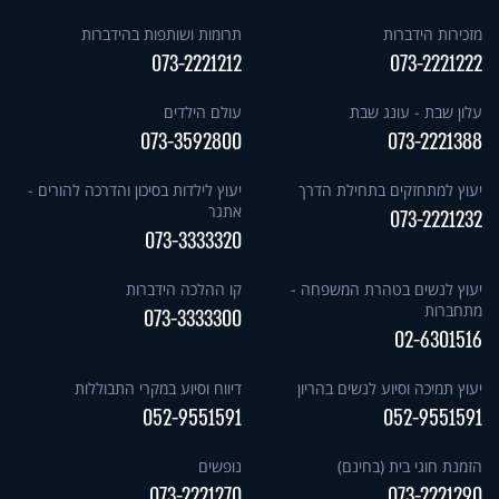
מזכירות הידברות
תרומות ושותפות בהידברות
073-2221212
073-2221222
עלון שבת - עונג שבת
עולם הילדים
073-3592800
073-2221388
יעוץ למתחזקים בתחילת הדרך
יעוץ לילדות בסיכון והדרכה להורים -
אתגר
073-2221232
073-3333320
יעוץ לנשים בטהרת המשפחה -
קו ההלכה הידברות
מתחברות
073-3333300
02-6301516
יעוץ תמיכה וסיוע לנשים בהריון
דיווח וסיוע במקרי התבוללות
052-9551591
052-9551591
הזמנת חוגי בית (בחינם)
נופשים
073-2221270
073-2221290