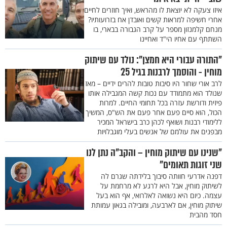
איזו צעקה לא יוצאת לו מהראש, ואיך חוזרים לחיים
אחרי חשיפה למראות קשים ואובדן אח בזרועותיו?
מנחם קלמנזון מספר על קרב הגבורה בבארי, בו
השתתף עם אחיו הי"ד ואחיינו
"התורה עבורי היא חמצן": נולד עם שיתוק
מוחין - והוסמך לרבנות בגיל 25
לרב אורי שחור היו סיבות טובות להרים ידיים – מאז
שנולד הוא מתמודד עם נכות קשה המגבילה אותו
פיזית ודורשת עזרה בכל תחומי החיים. למרות
הכול, הוא סיים פעם אחר פעם את הש"ס, המשיך
ללימודי רבנות ושואף לכהן כרב בישראל המכיר
מבפנים את עולמם של אנשים בעלי מוגבלויות
"שנינו עם שיתוק מוחין – והקב"ה נתן לנו
שני זוגות תאומים"
דפנה אדרעי חוותה סיבוך בלידתה שגרם לה
לשיתוק מוחין, אבל היא לרגע לא מרחמת על
עצמה. כיום היא נשואה לאלרואי, אף הוא בעל
שיתוק מוחין, אם לארבעה, ומובילה בגאון עמותת
חסד מהבית