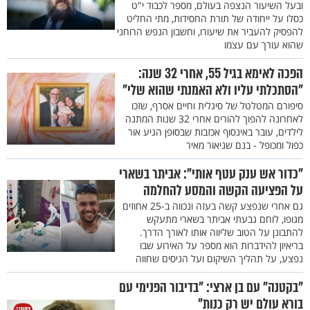
ובעל השיעור הנצפה בעולם, מספר לכבוד י"ט
כסלו על ייחודה של תורת החסידות, מתי החליט
להפסיק להעביר את שיעורו, וחשבון הנפש הרוחני
שהוא עורך עם עצמו
הפכה לאימא בגיל 55, אחרי 32 שנה:
"הסתכלתי עליו ולא האמנתי שהוא שלי"
סיפורם המטלטל של סיגלית וחיים אסרף, שזכו
לאחרונה להפוך להורים אחרי 32 שנות המתנה
לילדים, עובר באינסוף אכזבות שבסופן הגיע אור
כפול ומכופל - בנם שניאור מאיר
"כדור אש ענק עטף אותי": אביתר בשארי
על הפציעה הקשה והמסע להחלמה
גם אחרי שנפצע קשה בעזה ונכווה ב-25 אחוזים
מגופו, לוחם גבעתי אביתר בשארי מתעקש
להתבונן על הטוב שליווה אותו לאורך הדרך.
בריאיון להידברות הוא מספר על האירוע שבו
נפצע, על תהליך השיקום ועל הניסים שחווה
"בקטנה" עם בן ארצי: "בדיבור הפנימי עם
בורא עולם יש רק כנות"