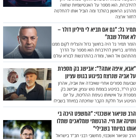
להידברות, הוא מספר על האנטישמיות שחווה
מהרגע הראשון בהולנד ומה הוביל אותו להחלטה
לחזור ארצה
תמיר גל: "גם אם תביא לי מיליון דולר –
לא אחלל שבת"
הזמר תמיר גל היה בחושך גדול והצליח לקום ממנו
מחדש. בריאיון להידברות הוא מספר על הדרך
מהתהום אל האור, ומודה בהתרגשות לבורא עולם
"אבא, איפה אתה?": אבישג בק מספרת
על אביה שנרצח בפיגוע בגוש עציון
שבועות ספורים אחרי שאיבדה את אביה, אהרון
כהן הי"ד, בפיגוע בצומת גוש עציון, אבישג בק
מספרת על אישיותו נעימת ההליכות, על יום
הפיגוע ועל חלקת הקבר שחיכתה במיוחד בשבילו
הרב שניאור אשכנזי: "המשפט היכה בי
ושינה את חיי. הרגשתי שמלאכים שתלו
אותו במיוחד בשבילי"
הרב שניאור אשכנזי, מחשובי רבני חב"ד בישראל