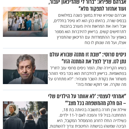
אברהם שפירא: "ברור לי שהדיכאון יעבור,
ועוד אחזור לתפקוד מלא"
אברהם שפירא שירת במשך כשנה במילואים
בבסיס שורה. בהיותו כהן הוא לא טיפל בחללים,
אבל ראה את המראות והיה מעורב בהכנות
לתרחישים קשים. בריאיון להידברות הוא מספר
באומץ על ההתמודדות עם הדיכאון שהתפרץ
אצלו, ועל מה שנותן לו כוח
ניסים סרוסי: "שבת זו מתנה שבורא עולם
נתן לנו. צריך לנצל את המתנה הזו"
בשיא הקריירה שלו, הזמר ניסים סרוסי עזב לחו"ל
בפתאומיות. בריאיון להידברות הוא נזכר בימי הזוהר,
משחזר את נקודת השבר ומצהיר: "לא מתחרט על
מה שקרה. אני דווקא שמח בזה"
"אמרתי לעצמי: 'לא אוותר על הילדים שלי
– הם חלק מהמשפחה בכל מצב'"
איילת ארן חזרה בתשובה בהיותה בת 18,
התחתנה בגיל 19 והפכה לאם ל-11 ילדים.
כשילדיה החלו לחרוג מהמסלול המקובל, היא
הבינה שמשהו בגישתה החינוכית צריך להשתנות.