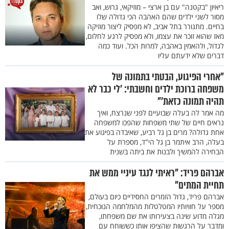
ריאיון "בקטנה" עם בן ארצי – מוזיקאי, גרוש, ואב
מסור לשני ילדים שהם האהבה הכי גדולה שלו
בחיים. מתגורר בתל אביב, לא מפסיק ליצור מוזיקה
מאז שהוא זוכר את עצמו, ולא מפסיק לרגע לחלום,
לגדול, ולהאמין באהבה, למרות הכל. ועוד כמה
דברים שלא ידעתם עליו
"אחרי הפיגוע, הבטתי בתמונה של
משפחה ברוכת ילדים וחשבתי: 'לי כבר לא
תהיה תמונה כזאת'"
מה אמר לה בעלה שבועיים לפני שנרצח, ואיך
נראים חיים של שתי משפחות שהפכו למשפחה
אחת גדולה? מרים בן גל רביע, שאיבדה בפיגוע את
בעלה, הרב איתמר בן גל הי"ד, מספרת על
הבחירה להמשיך ולבנות את ביתה בשנית
אברהם פריד: "ראיתי לנגד עיניי ממש את
תחיית המתים"
אברהם פריד, גדול הזמרים החסידיים כיום בעולם,
מספר על חוויותיו המטלטלות מהמלחמה הנוכחית,
מגלה מדוע שינה בצעירותו את שם משפחתו,
ומדבר על הרגשות שהציפו אותו כששוחח עם