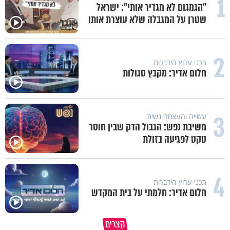
1
"הגמגום לא מגדיר אותי": ישראל
שטרן על המגבלה שלא עוצרת אותו
2
תכני ערוץ הידברות
חלום אדיר: מקבץ סגולות
3
עשייה והעצמה נשית
משיבת נפש: הגבול הדק שבין חוסר
טקט לפגיעה בזולת
4
תכני ערוץ הידברות
חלום אדיר: חלמתי על בית המקדש
מתחילים לעבוד לקראת ראש השנה
הרגעים הקשים ביותר בחיים יכול
קצרים
החדשה
להצית את חיינו