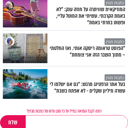
כתבות מגזין
המוזיקאית שוויתרה על חוזה ענק: "לא
באמת הקרבתי. עשיתי את המוטל עליי,
ופשוט בחרתי באמת"
כתבות מגזין
"הפוסט טראומה ריסקה אותי. ואז החלטתי
– מתוך השבר הזה אני צומחת"
כתבות מגזין
בעל אתר הרפטינג מרגש: "גם אם ישלמו לי
עשרה מיליון שקלים - לא אפתח בשבת"
רוצה לקבל התראה במייל על כל תוכן חדש של כתבות מגזין?