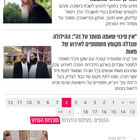
מדוע סירב בתוקף להגיע לשבת בישיבה, ומהם
הקשיים שמלווים בעלי תשובה? הרב רפאל
קליינמן, איש חינוך, שחקן וכוריאוגרף, מספר על
מסלול חייו המרתק
"אין סיכוי שאתה מוותר על זה": ההילולה
שגדלה מקומץ משתתפים לאירוע של
מאות
איך קרה שסעודה קטנה עם שוקו ודברי מאפה
למספר עובדים בארגון הידברות הפכה לאירוע ענק
שמרגש מאות אנשים בכל שנה? שמואל לוגסי ודוד
יוסף חניה, שזכו לתת מקום של כבוד לצדיק בעל
ה"בת עין" זיע"א, מספרים על הישועות שהם זוכים
לראות בזכותו
12
11
10
9
8
7
6
5
4
3
2
1
<
<<
>>
>
...
18
17
16
15
14
13
הנצפים
פעילות הידברות
תוכניות הערוץ
וידיאו מגזין