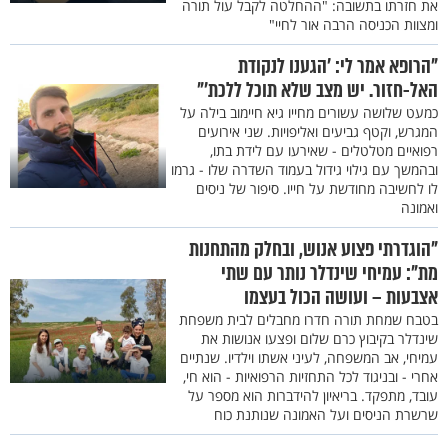
את חזרתו בתשובה: "ההחלטה לקבל עול תורה
ומצוות הכניסה הרבה אור לחיי"
"הרופא אמר לי: 'הגענו לנקודת
האל-חזור. יש מצב שלא תוכל ללכת'"
כמעט שלושה עשורים מחייו גיא חיימוב בילה על
המגרש, וקטף גביעים ואליפויות. שני אירועים
רפואיים מטלטלים - שאירעו עם לידת בתו,
ובהמשך עם גילוי גידול בעמוד השדרה שלו - גרמו
לו לחשיבה מחודשת על חייו. סיפור של ניסים
ואמונה
"הוגדרתי פצוע אנוש, ובחלק מהתחנות
מת": עמיחי שינדלר נותר עם שתי
אצבעות – ועושה הכול בעצמו
בטבח שמחת תורה חדרו מחבלים לבית משפחת
שינדלר בקיבוץ כרם שלום ופצעו אנושות את
עמיחי, אב המשפחה, לעיני אשתו וילדיו. שנתיים
אחרי - ובניגוד לכל התחזיות הרפואיות - הוא חי,
עובד, מתפקד. בריאיון להידברות הוא מספר על
שרשרת הניסים ועל האמונה שנותנת כוח