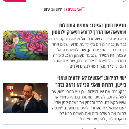
אני מסכים
למדיניות הפרטיות
חרצית בתוך הגייזר: אמנית המנדלות
שמצאה את הדרך לבורא בפארק ילוסטון
היא הייתה ילדה שעמדה מול מראה סדוקה, ולמדה
כבר אז לברור מילים בלי לדעת מדוע. שנים אחר
כך הבינה כי המילים ההן, אותן לחשה רק אל
עצמה, היו תפילה שנבעה מעומק הלב. סיפורה
המרגש של האמנית אורלית כהן, שהפכה את ציור
המנדלות למעגלי ריפוי לנשים וילדים
ישי לפידות: "אנשים לא יודעים שאני
ביישן, למרות שאני הכי לא נראה כזה"
"בקטנה" עם ישי לפידות - בן 50 פלוס, נשוי, אב
לשלושה וסב לשניים, מתגורר בנתניה. מוזיקאי
ואיש תקשורת. כתב והלחין את "עלה קטן שלי",
"עם ישראל לא מפחד" ולהיטים נוספים. "מנסה
לחיות את העולם הזה ואת העולם הבא לפי
המקסימליות, לפעמים מצליח"