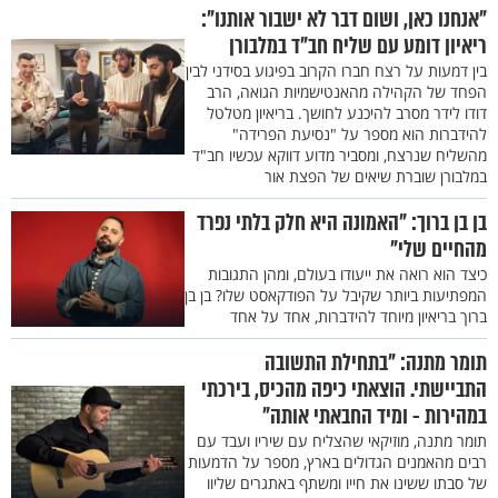
"אנחנו כאן, ושום דבר לא ישבור אותנו":
ריאיון דומע עם שליח חב"ד במלבורן
בין דמעות על רצח חברו הקרוב בפיגוע בסידני לבין
הפחד של הקהילה מהאנטישמיות הגואה, הרב
דודו לידר מסרב להיכנע לחושך. בריאיון מטלטל
להידברות הוא מספר על "נסיעת הפרידה"
מהשליח שנרצח, ומסביר מדוע דווקא עכשיו חב"ד
במלבורן שוברת שיאים של הפצת אור
בן בן ברוך: "האמונה היא חלק בלתי נפרד
מהחיים שלי"
כיצד הוא רואה את ייעודו בעולם, ומהן התגובות
המפתיעות ביותר שקיבל על הפודקאסט שלו? בן בן
ברוך בריאיון מיוחד להידברות, אחד על אחד
תומר מתנה: "בתחילת התשובה
התביישתי. הוצאתי כיפה מהכיס, בירכתי
במהירות - ומיד החבאתי אותה"
תומר מתנה, מוזיקאי שהצליח עם שיריו ועבד עם
רבים מהאמנים הגדולים בארץ, מספר על הדמעות
של סבתו ששינו את חייו ומשתף באתגרים שליוו