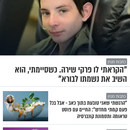
כתבות מגזין
"הקראתי לו פרקי שירה. כשסיימתי, הוא
השיב את נשמתו לבורא"
כתבות מגזין
"הרגשתי שאני טובעת בתוך כאב - אבל בכל
פעם קמתי מחדש": החיים עם פוסט
טראומה ותסמונת קונברסיה