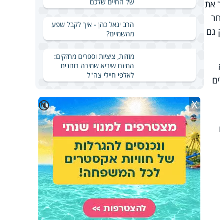
של החיים שלכם
חזיר את
אבל לאחר
הרב יגאל כהן - איך לקבל שפע
 גם
מהשמיים?
מזוזות, ציציות וספרים מחזקים:
המיזם שיביא שמירה רוחנית
לאלפי חיילי צה"ל
ם
X
🔇