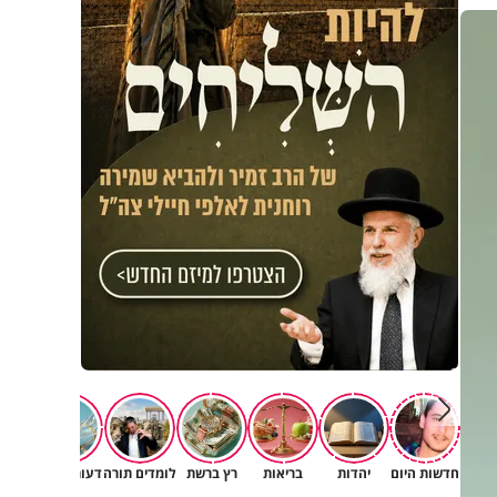
חדשות היום
יהדות
בריאות
רץ ברשת
לומדים תורה
דעות וטורים
תרב