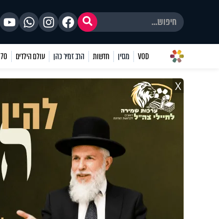
VOD
מגזין
חדשות
הרב זמיר כהן
עולם הילדים
70 שאלות
X