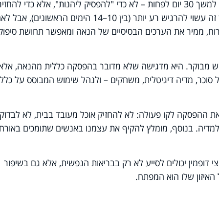
הפתרון שמציעה למבקה הוא צום גירויים למשך 30 יום לפחות – לא כדי "להפסיק ליהנות", אלא כדי לה
המוח לאיזון. חשוב לדעת: בתחילת הדרך זה עשוי להרגיש רע יותר (בין 10–14 הימים הראשונים), 
ח, ממיר את הערכים הבסיסיים של הנאה ומאפשר תחושת סיפוק
וש מבוקר. היא מדגישה שלא מדובר בהפסקה כללית מהנאה, אלא
 סוכר, מדיה דיגיטלית, משחקים – ולנהל שימוש המבוסס על כללי
 ההפסקה לקו פעולה: לא להחזיק אוכל מעובד בבית, לא לבדוק
 למדיה. בנוסף, מומלץ להקיף את עצמנו באנשים שתומכים באורח
 דופמין יכולים לסייע לא רק בבריאות הנפשית, אלא גם בשיפור
 האיזון שלו הוא המפתח.