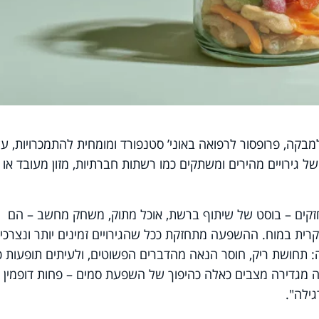
ת ד"ר אנה למבקה, פרופסור לרפואה באוני’ סטנפורד ומומחית להתמכרויות, ע
 גירויים מהירים ומשתקים כמו רשתות חברתיות, מזון מעובד או
חזקים – בוסט של שיתוף ברשת, אוכל מתוק, משחק מחשב – הם
רית במוח. ההשפעה מתחזקת ככל שהגירויים זמינים יותר ונצרכי
אה: תחושת ריק, חוסר הנאה מהדברים הפשוטים, ולעיתים תופעות כ
 מגדירה מצבים כאלה כהיפוך של השפעת סמים – פחות דופמין
גילה".