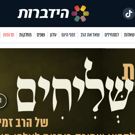
למתחילים
שאל את הרב
זמני היום
עלון
שופס
מחלקות
תרומות