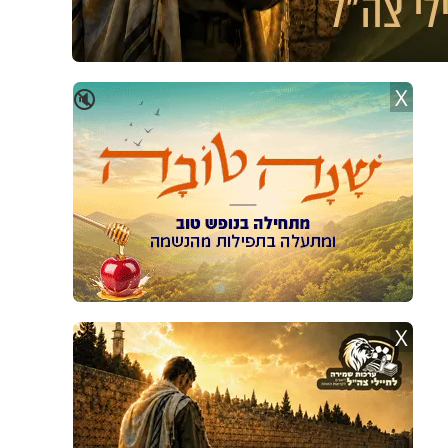
X
🔇
X