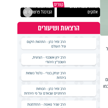
כל אחד מאיתנו הוא עולם
קצרים
ומלואו שנברא בצלם
למה אנחנו לא רואים את
זה המ
אלוקים
הברכה? פרשת ראה
- הרב
הרצאות ושיעורים
הרב זמיר כהן - התהוות היקום
וגיל העולם
ל
הרב ירון אשכנזי - הציצית,
השכפ"ץ היהודי
הרב יצחק בצרי - גלגול נשמות
ביהדות
ם
מו
הרב זמיר כהן - הכוחות
הרוחניים שבאדם על פי היהדות
הרב שניר גואטה - ההזדמנות