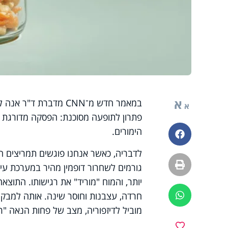
א
במאמר חדש מ־CNN מדבר
א
פתרון לתופעה מסוכנת: הפסקה מדורגת של
הימורים.
פייסבוק
לדבריה, כאשר אנחנו פוגשים תמריצים 
הדפסה
גורמים לשחרור דופמין מהיר במערכת עיק
יותר, והמוח "מוריד" את רגישותו. התוצ
חרדה, עצבנות וחוסר שינה. אותה למבקה
ווטסאפ
מוביל לדיזפוריה, מצב של פחות הנאה "ר
מועדפים