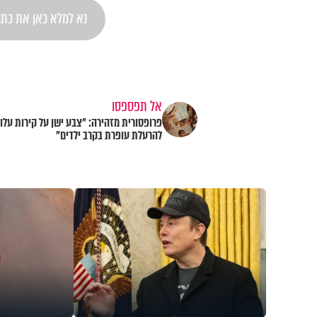
אל תפספסו
פרופסורית מזהירה: "צבע ישן על קירות עלול
להרעלת עופרת בקרב ילדים"