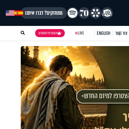
מתחזקים? דברו איתנו
צור קשר
ENGLISH
LIVE
הצטרפו למועדון