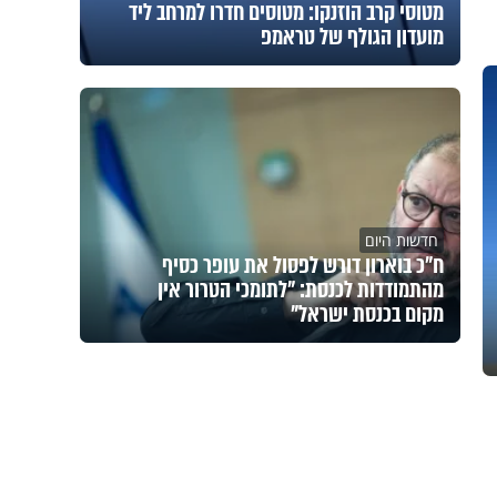
מטוסי קרב הוזנקו: מטוסים חדרו למרחב ליד
מועדון הגולף של טראמפ
חדשות היום
ח״כ בוארון דורש לפסול את עופר כסיף
מהתמודדות לכנסת: "לתומכי הטרור אין
מקום בכנסת ישראל"