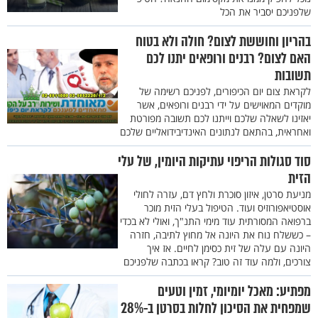
שלפניכם יסביר את הכל
בהריון וחוששת לצום? חולה ולא בטוח
האם לצום? רבנים ורופאים יתנו לכם
תשובות
לקראת צום יום הכיפורים, לפניכם רשימה של
מוקדים המאוישים על ידי רבנים ורופאים, אשר
יאזינו לשאלה שלכם וייתנו לכם תשובה מפורטת
ואחראית, בהתאם לנתונים האינדיבידואליים שלכם
סוד סגולות הריפוי עתיקות היומין, של עלי
הזית
מניעת סרטן, איזון סוכרת ולחץ דם, עזרה לחולי
אוסטיאפורוזיס ועוד. הטיפול בעלי הזית מוכר
ברפואה המסורתית עוד מימי התנ"ך, ואולי לא בכדי
– כששלח נוח את היונה אל מחוץ לתיבה, חזרה
היונה עם עלה של זית כסימן לחיים. אז איך
צורכים, ולמה עוד זה טוב? קראו בכתבה שלפניכם
מפתיע: מאכל יומיומי, זמין וטעים
שמפחית את הסיכון לחלות בסרטן ב-28%