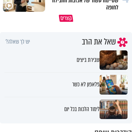
שסיימה עשור של אכזבות והובילה
לחופה
קצרים
מדוע האמונה נמשלה למלח?
גם ׳הרע׳ זה הרחמים של בורא ע
שאל את הרב
יש לך שאלה?
שבירת ביצים
פלאפון לא כשר
לימוד הלכות בכל יום