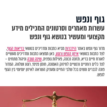
גוף ונפש
עשרות מאמרים וסרטונים המכילים מידע
מקצועי ומעשיר בנושא גוף ונפש
מדור גוף ונפש באתר
הידברות
מביא כתבות ומדריכים בנושאי
בריאות הגוף
,
לצד כתבות בנושאי
איזון הנפש ורוגע.
כאן תמצאו כתבות ומדריכים מעשיים
לאורח חיים בריא, תזונה נכונה, פעילות גופנית,
שינה טובה
וניהול מתחים –
לצד כלים רוחניים ורגשיים לחיזוק האמונה, חוסן פנימי, רוגע ושלווה. המדור
פונה לגברים ונשים בכל שלבי החיים ומעניק השראה לאיזון יומיומי בין הגוף
לנפש.