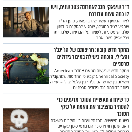
ד"ר שיגאקי חגג לאחרונה 103 שנים, ויש
לו כמה עצות עבורכם
לאור הניסיון העשיר שלו ברפואה, טוען הד"ר
שהגיע לגיל המופלג, שהגיע למסקנה כי למזון
שלנו יש מסוגלות לשמור על הבריאות שלנו, יותר
מכל אפיק גשמי אחר
מחקר חדש קובע: חריפותם של הג’ינג’ר
והצ’ילי, הוכחה כיעילה במיגור גידולים
סרטניים
מחקר חדש שנעשה מטעם אגודת American
Chemical Society קובע כי החריפות שמתקבלת
משילוב בין שורש הגי'נג'ר לבין פלפל צ'ילי – יעילה
ביותר בלוחמה נגד גידולים סרטניים
כך שיחדה תעשיית הסוכר מדענים כדי
להסתיר מהציבור את האמת על נזקי
הסוכר
בשנות השישים, התנהל וויכוח בין חוקרים בשאלה
האם שומן רווי או סוכר הם גורמי סיכון עיקריים
בגרימת מחלות לב. תעשיית הסוכר החליטה