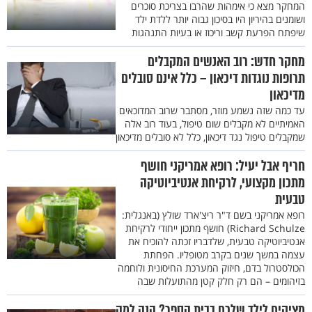
המחקר מצא כי אימהות שהרבו בצריכת סוכרים
ושומנים בהיריון היו בסיכון גבוה יותר ללדת ילד
שיפתח הפרעת קשב וריכוז או בעיות התנהגות
מחקר חדש: רוב האנשים המקבלים
תרופות נוגדות דיכאון – כלל אינם סובלים
מדיכאון
עד כמה שזה נשמע מוזר, מסתבר שרוב המדוכאים
האמיתיים לא מקבלים שום טיפול, בעוד רוב אלה
שמקבלים טיפול נגד דיכאון, כלל לא סובלים מדיכאון
חריף אבל יעיל: רופא אמריקני חושף
מתכון מקצועי, לרקיחת אנטיביוטיקה
טבעית
רופא אמריקני בשם ד"ר ריצ'ארד שולץ (באנגלית:
Richard Schulze) חושף מתכון ייחודי לרקיחת
אנטיביוטיקה טבעית, שלדבריו זכתה להוכיח את
עצמה במשך שנים בקרב מטופליו. הפחתת
הכולסטרול בדם, חיזוק המערכת החיסונית ולוחמה
בזיהומים – הם רק חלק קטן מהתועלות שבה
מציקים לילד שלכם בבית הספר? הנה למה