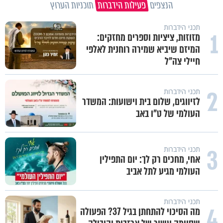
הנצפים
פעילות הידברות
תוכניות הערוץ
תכני הידברות
1
מזוזות, ציציות וספרים מחזקים:
המיזם שיביא שמירה רוחנית לאלפי
חיילי צה"ל
2
תכני הידברות
לזיווגים, שלום בית וישועות: המשדר
העולמי של ט"ו באב
3
תכני הידברות
אחי, מחכים רק לך: יום התפילין
העולמי מגיע לתל אביב
תכני הידברות
4
מה הסיכוי להתחתן בגיל 37? הפעולה