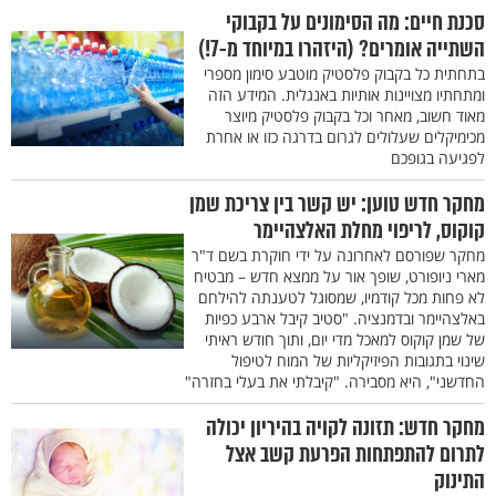
סכנת חיים: מה הסימונים על בקבוקי
השתייה אומרים? (היזהרו במיוחד מ-7!)
בתחתית כל בקבוק פלסטיק מוטבע סימון מספרי
ומתחתיו מצויינות אותיות באנגלית. המידע הזה
מאוד חשוב, מאחר וכל בקבוק פלסטיק מיוצר
מכימיקלים שעלולים לגרום בדרגה כזו או אחרת
לפגיעה בגופכם
מחקר חדש טוען: יש קשר בין צריכת שמן
קוקוס, לריפוי מחלת האלצהיימר
מחקר שפורסם לאחרונה על ידי חוקרת בשם ד"ר
מארי ניופורט, שופך אור על ממצא חדש – מבטיח
לא פחות מכל קודמיו, שמסוגל לטענתה להילחם
באלצהיימר ובדמנציה. "סטיב קיבל ארבע כפיות
של שמן קוקוס למאכל מדי יום, ותוך חודש ראיתי
שינוי בתגובות הפיזיקליות של המוח לטיפול
החדשני", היא מסבירה. "קיבלתי את בעלי בחזרה"
מחקר חדש: תזונה לקויה בהיריון יכולה
לתרום להתפתחות הפרעת קשב אצל
התינוק