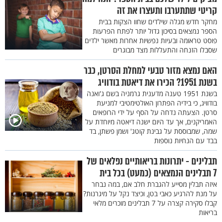
קריטי שתתערבו ותעצרו את זה
מחקר חדש מגלה שילדים שחוו הצקות בבית
הספר נמצאים בסיכון גדול יותר לפתח הפרעות
פוסט טראומה ובעיות נפשיות אחרות מאשר ילדים
שסבלו הזנחה והתעללות מצד מבוגרים
האם נמצא מזור טבעי למחלת הסרטן, כבר
בשנת 1951? הכירו את דיאטת בודוויג
בשנת 1951 טענה מדענית גרמניה בשם ג'ואנה
בודוויג, כי בידיה הפתרון האולטימטיבי למניעת
סרטן. הצעתה נדחה על הסף על ידי הרופאים
האמריקנים, אך עד היום ישנה דיאטה מיוחדת על
שמה, שמבוססת על גבינת קוטג' ושמן פשתן, בד
בבד עם הנחיות נוספות
תבלינים - יתרונות בריאותיים נפלאים של
7 תבלינים הנמצאים (כמעט) בכל בית
איזה תבלין מסייע להגברת חלב אם, במה נבחר
על מנת להרגיע כאבי בטן, וכיצד נקל על מיגרנות?
קבלו סקירה קצרה על 7 תבלינים מוכרים מלאי
בריאות