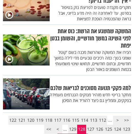
- איך זה יעבוד בדיוק?
חוקרים מקנדה טוענים לפריצת נזק בטיפול
בסרטן. עד לאחרונה זה היה מדע בדיוני, אבל
נראה שהפנטזיה הופכת למציאות
המשקה שמשגע את הרשת: כוס אחת
לפני השינה במשך חודשיים, והשומן בבטן
יפחת
הכירו את המשקה שהרשת מכנה בשם 'קוטל
שומני בטן': כמה רכיבים טבעיים מדי לילה במשך
חודשיים, ובתום חודשיים, תחושו שינוי משמעותי
בכמות השומנים באזור הבטן
למה פקקי תנועה מסוכנים לבריאות שלכם
מחקר בריטי חדש מזהיר מנזקים הנגרמים מעמידה
בפקקים, וממליץ גם כיצד להוריד את הסיכון
122
121
120
119
118
117
116
115
114
113
112
...
<
<<
>>
>
...
129
128
127
126
125
124
123