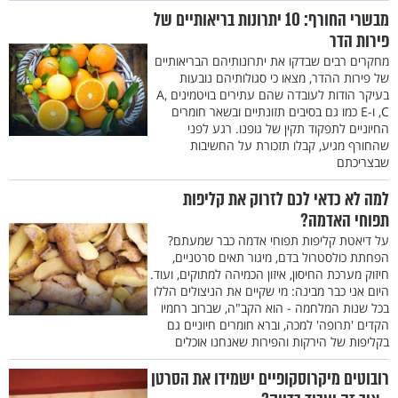
מבשרי החורף: 10 יתרונות בריאותיים של
פירות הדר
מחקרים רבים שבדקו את יתרונותיהם הבריאותיים
של פירות ההדר, מצאו כי סגולותיהם נובעות
בעיקר הודות לעובדה שהם עתירים בויטמינים A,
C, ו-E כמו גם בסיבים תזונתיים ובשאר חומרים
החיוניים לתפקוד תקין של גופנו. רגע לפני
שהחורף מגיע, קבלו תזכורת על החשיבות
שבצריכתם
למה לא כדאי לכם לזרוק את קליפות
תפוחי האדמה?
על דיאטת קליפות תפוחי אדמה כבר שמעתם?
הפחתת כולסטרול בדם, מיגור תאים סרטניים,
חיזוק מערכת החיסון, איזון הכמיהה למתוקים, ועוד.
היום אני כבר מבינה: מי שקיים את הניצולים הללו
בכל שנות המלחמה - הוא הקב"ה, שברוב רחמיו
הקדים 'תרופה' למכה, וברא חומרים חיוניים גם
בקליפות של הירקות והפירות שאנחנו אוכלים
רובוטים מיקרוסקופיים ישמידו את הסרטן