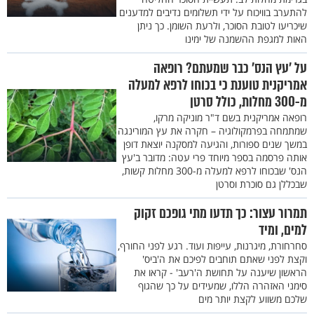
להתערב בוויכוח על ידי תשלומים נדיבים למדענים
שיכריעו לטובת הסוכר, ולרעת השומן. כך ניתן
האות למגפת ההשמנה של ימינו
על ’עץ הנס’ כבר שמעתם? רופאה
אמריקנית טוענת כי בכוחו לרפא למעלה
מ-300 מחלות, כולל סרטן
רופאה אמריקנית בשם ד"ר מוניקה מרקו,
שמתמחה בפרמקולוגיה – חקרה את עץ המורינגה
במשך שנים ספורות, והגיעה למסקנה יוצאת דופן
אותה פרסמה בספר מיוחד פרי עטה: מדובר ב'עץ
הנס' שבכוחו לרפא למעלה מ-300 מחלות קשות,
שבכללן גם סוכרת וסרטן
תמרור עצור: כך תדעו מתי גופכם זקוק
למים, ומיד
סחרחורת, מיגרנות, עייפות ועוד. רגע לפני החורף,
וקצת לפני שאתם תוחבים לפיכם את ה'ביס'
הראשון שיענה על תחושת ה'רעב' - קראו את
סימני האזהרה הללו, שמעידים על כך שהגוף
שלכם משווע לקצת יותר מים