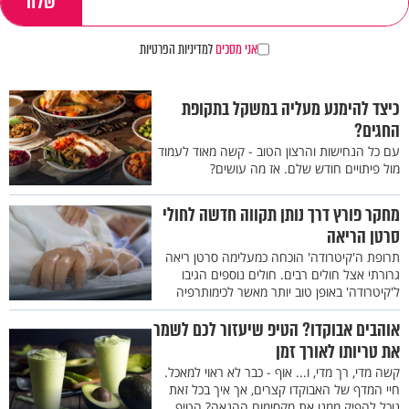
אני מסכים
למדיניות הפרטיות
כיצד להימנע מעליה במשקל בתקופת
החגים?
עם כל הנחישות והרצון הטוב - קשה מאוד לעמוד
מול פיתויים חודש שלם. אז מה עושים?
מחקר פורץ דרך נותן תקווה חדשה לחולי
סרטן הריאה
תרופת ה'קיטרודה' הוכחה כמעלימה סרטן ריאה
גרורתי אצל חולים רבים. חולים נוספים הגיבו
ל'קיטרודה' באופן טוב יותר מאשר לכימותרפיה
אוהבים אבוקדו? הטיפ שיעזור לכם לשמר
את טריותו לאורך זמן
קשה מדי, רך מדי, ו... אוף - כבר לא ראוי למאכל.
חיי המדף של האבוקדו קצרים, אך איך בכל זאת
נוכל להפיק ממנו את מקסימום ההנאה? הטיפ