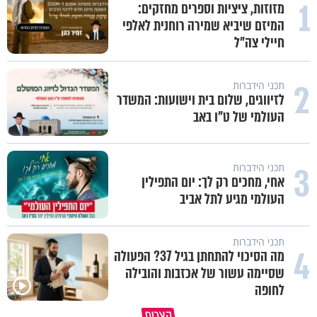
1
מזוזות, ציציות וספרים מחזקים:
המיזם שיביא שמירה רוחנית לאלפי
חיילי צה"ל
2
תכני הידברות
לזיווגים, שלום בית וישועות: המשדר
העולמי של ט"ו באב
3
תכני הידברות
אחי, מחכים רק לך: יום התפילין
העולמי מגיע לתל אביב
תכני הידברות
4
מה הסיכוי להתחתן בגיל 37? הפעולה
שסיימה עשור של אכזבות והובילה
לחופה
קצרים
מדוע האמונה נמשלה למלח?
גם ׳הרע׳ זה הרחמים של בורא ע