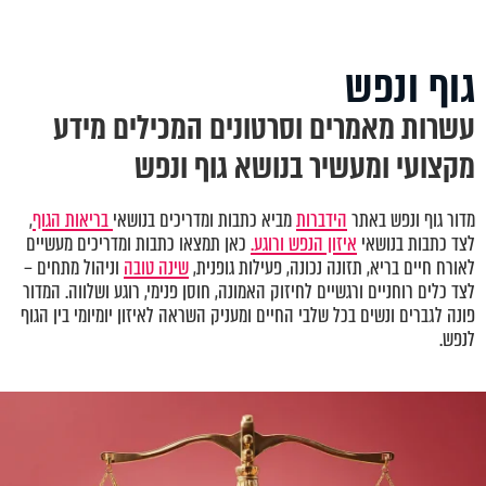
גוף ונפש
עשרות מאמרים וסרטונים המכילים מידע
מקצועי ומעשיר בנושא גוף ונפש
מדור גוף ונפש באתר
הידברות
מביא כתבות ומדריכים בנושאי
בריאות הגוף
,
לצד כתבות בנושאי
איזון הנפש ורוגע.
כאן תמצאו כתבות ומדריכים מעשיים
לאורח חיים בריא, תזונה נכונה, פעילות גופנית,
שינה טובה
וניהול מתחים –
לצד כלים רוחניים ורגשיים לחיזוק האמונה, חוסן פנימי, רוגע ושלווה. המדור
פונה לגברים ונשים בכל שלבי החיים ומעניק השראה לאיזון יומיומי בין הגוף
לנפש.