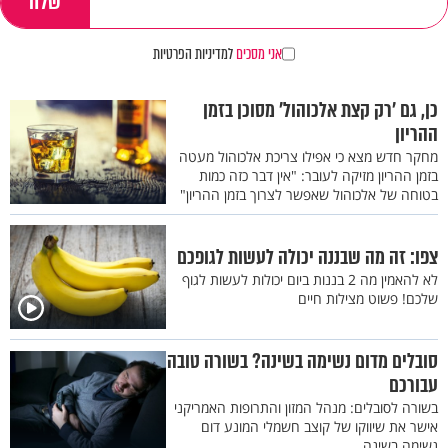
אני מסכים
למדיניות הפרטיות
כן, גם ’רק קצת אלכוהול’ מסוכן בזמן
ההריון
מחקר חדש מצא כי אפילו צריכת אלכוהול מעטה
בזמן ההריון מזיקה לעובר: "אין דבר כזה כמות
בטוחה של אלכוהול שאפשר לצרוך בזמן ההריון"
צפו: זה מה שבננה יכולה לעשות לגופכם
לא להאמין מה 2 בננות ביום יכולות לעשות לגוף
שלכם! פשוט מצילות חיים
סובלים מדום נשימה בשינה? בשורה טובה
עבורכם
בשורה לסובלים: מנהל המזון והתרופות האמריקני
אישר את שיווקו של קוצב חשמלי המונע דום
נשימה בשינה