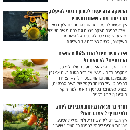
המשקה הזה יעזור לשומן הבטני להיעלם,
מהר יותר ממה שאתם חושבים
איך אפשר להיפטר מהשומן הבטני בתהליך בריא
ויעיל? לפניכם משקה מנצח וגם כמה טיפים מאנשי
מקצוע שיעזרו לכם להתגבר על השומנים
העיקשים, ולצאת כשידכם על העליונה
איזה עשב תיבול הורג 86% מהתאים
הסרטניים? לא תאמינו!
מלבד העובדה שהיא תוספת מעולה לסלט,
מחקרים רבים שנעשו על רכיב מסוים בשם אפיגנין
שנמצא ברמות גבוהות בפטרוזיליה – הצליחו
להוכיח כי יעיל במיוחד בקטל של תאים סרטניים,
ובפרט כשמדובר בסרטן הריאות. למה דווקא
האפיגנין? קראו בפנים
חורף בריא: אלו מזונות מגבירים ליחה,
ולמי עדיף להימנע מהם?
איך מגבירים ליחה בחורף, ולמי עדיף להימנע
ממזונות מגבירי ליחה? לפניכם כל המידע שיעזור