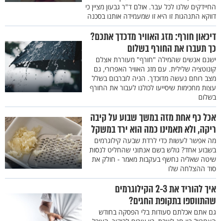
החיידקים שלנו לכל עבר. אולם ד"ר גבעון מציין כי
דווקא התנהגות זו היא זו שמעמידה אותנו בסכנה
דיכאון חורף: מזג האוויר מדכדך אתכם?
כך תעברו את החורף בשלום
ישנם אנשים שהמילה "חורף" מעוררת אצלם
קונוטציה שלילית. עם מזג האוויר האפרורי, גם
מצב רוחם נעשה מדוכדך. הניה לוברבום בשלל
עצות מחכימות שיסייעו לכולנו לעבור את החורף
בשלום
אכל כף אחת מזה במשך שבוע על קיבה
ריקה, ולא תאמינו כמה הוא ירד במשקל
מה אפשר לעשות כדי לרדת שבעה קילוגרמים
בשבוע אחד? גולש בשם אנתוני שהחליט לנסות
שיטה שאליה נחשף בעקבות מאמר - חולק את
סוד ההצלחה שלו
איך להוריד את 2-3 הקילוגרמים
שהתווספו בתקופת החגים?
גם אתם אכלתם סעודות בלי הפסקה בחודש