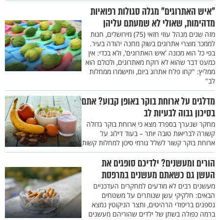
"איש האתרוגים" מגלה סגולות רפואיות
מדהימות, שאולי לא שמעתם עליהן
מזה שנים מנהל עוזי חזאי (75) מירושלים, חנות
לממכר מוצרי אתרוגים בשוק מחנה יהודה בעיר.
בפי כל הוא מכונה 'איש האתרוגים', ולא בכדי: אין
כמעט דבר שהוא לא רוקח מאתרוגים, ולכולם הוא
ממליץ: "קחו פלח אתרוג ביום, ותישמרו ממחלות
לב"
מדלגים על ארוחת בוקר באופן קבוע? אתם
בסיכון גבוה לבעיות לב
מחקר שנערך בספרד מצא כי ארוחת בוקר גדולה
קשורה לבריאות טובה יותר – בעוד דילוג על
ארוחת בוקר קשור לשלל גורמי סיכון למחלות קשות
הורים ומעשנים? ילדיכם סופגים את
העשן גם כשאתם מעשנים במרפסת
מעשנים רבים לא מודעים למחקרים העדכניים
הבאים: חלקיקי עשן שנותרים על משטחים
נספגים בריפודי הרהיטים, ותצר הניקוטין נמצא
ברמה כפולה בשתן של ילדים שהוריהם מעשנים