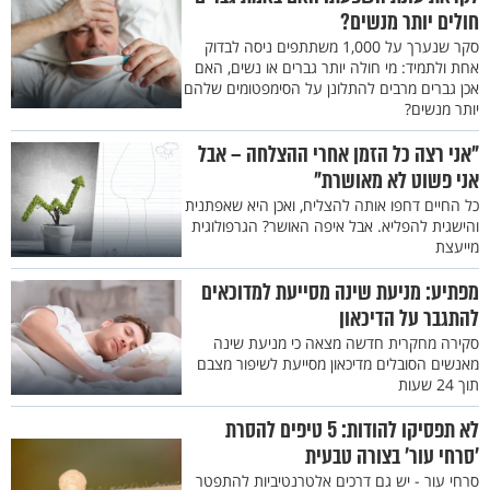
חולים יותר מנשים?
סקר שנערך על 1,000 משתתפים ניסה לבדוק
אחת ולתמיד: מי חולה יותר גברים או נשים, האם
אכן גברים מרבים להתלונן על הסימפטומים שלהם
יותר מנשים?
"אני רצה כל הזמן אחרי ההצלחה – אבל
אני פשוט לא מאושרת"
כל החיים דחפו אותה להצליח, ואכן היא שאפתנית
והישגית להפליא. אבל איפה האושר? הגרפולוגית
מייעצת
מפתיע: מניעת שינה מסייעת למדוכאים
להתגבר על הדיכאון
סקירה מחקרית חדשה מצאה כי מניעת שינה
מאנשים הסובלים מדיכאון מסייעת לשיפור מצבם
תוך 24 שעות
לא תפסיקו להודות: 5 טיפים להסרת
’סרחי עור’ בצורה טבעית
סרחי עור - יש גם דרכים אלטרנטיביות להתפטר