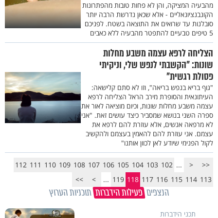
מהבעיה המציקה, והן לא פחות טובות מהפתרונות
הקונבנציונאליים - אלא שכאן נדרשת הרבה יותר
סובלנות עד שרואים את התוצאה בשטח. לפניכם
5 טיפים טבעיים להתפטר מהבעיה ללא כאבים
הצליחה לרפא עצמה משבע מחלות
שונות: "הקשבתי לנפש שלי, וניקיתי
פסולת רגשית"
"גוף בריא בנפש בריאה", וזו לא סתם קלישאה:
העיתונאית והסופרת מירב הראל הצליחה לרפא
עצמה משבע מחלות שונות, וכיום מוציאה לאור את
ספרה השני בנושא שמסביר כיצד עושים זאת. "אני
לא מרפאה אנשים, אלא עוזרת להם לרפא את
עצמם. אני עוזרת להם להאמין בעצמם ולהקשיב
לקול הפנימי שיודע לאן לכוון אותנו"
112
111
110
109
108
107
106
105
104
103
102
...
<
<<
>>
>
...
119
118
117
116
115
114
113
הנצפים
פעילות הידברות
תוכניות הערוץ
תכני הידברות