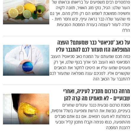
פרמטרים רבים משפיעים על בריאותו ונראותו של
העור שלנו: הגיל, נזקי מזג האוויר, תזונה לקויה
וחשיפה ממושכת לשמש הם רק חלק מהם. אך גם
מי שהעור שלה כבר נראה עייף, יבש וחסר חיות -
יכולה לעזור לעצמה בעזרת המסכות הטבעיות
הללו
על כאב ’סכיאטי’ כבר שמעתם? העצה
המופלאה הזו תעזור לכם להתגבר עליו
כמה מכם שמעתם על המונח כאב סכיאטי? העצב
הסכיאטי הוא העצב הכי ארוך בגוף שלנו, אך רק
מעטים שמעו עליו או היטיבו לחקור את הכאבים
שקשורים אליו. לפניכם עצה מופלאה שתעזור לכם
להתגבר על הכאב הזה
מרחה כורכום מסביב לעיניה, ואחרי
שבועיים - לא תאמינו מה קרה להן
מסכת כורכום טבעית כנגד עיגולים שחורים
בעיניים, כובשת את הרשת ומופיעה בשלל וורסיות,
בהמלצת לא מעט רופאים. אם גם אתם סובלים
מהתופעה, כנסו פנימה וקבלו מתכון קליל וטבעי
להכנת המסכה