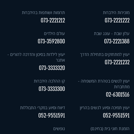
מזכירות הידברות
תרומות ושותפות בהידברות
073-2221212
073-2221222
עלון שבת - עונג שבת
עולם הילדים
073-3592800
073-2221388
יעוץ למתחזקים בתחילת הדרך
יעוץ לילדות בסיכון והדרכה להורים -
אתגר
073-2221232
073-3333320
יעוץ לנשים בטהרת המשפחה -
קו ההלכה הידברות
מתחברות
073-3333300
02-6301516
יעוץ תמיכה וסיוע לנשים בהריון
דיווח וסיוע במקרי התבוללות
052-9551591
052-9551591
הזמנת חוגי בית (בחינם)
נופשים