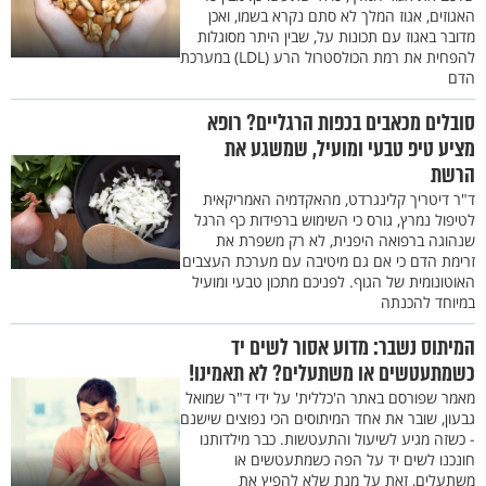
האגוזים, אגוז המלך לא סתם נקרא בשמו, ואכן
מדובר באגוז עם תכונות על, שבין היתר מסוגלות
להפחית את רמת הכולסטרול הרע (LDL) במערכת
הדם
סובלים מכאבים בכפות הרגליים? רופא
מציע טיפ טבעי ומועיל, שמשגע את
הרשת
ד"ר דיטריך קלינגרדט, מהאקדמיה האמריקאית
לטיפול נמרץ, גורס כי השימוש ברפידות כף הרגל
שנהוגה ברפואה היפנית, לא רק משפרת את
זרימת הדם כי אם גם מיטיבה עם מערכת העצבים
האוטונומית של הגוף. לפניכם מתכון טבעי ומועיל
במיוחד להכנתה
המיתוס נשבר: מדוע אסור לשים יד
כשמתעטשים או משתעלים? לא תאמינו!
מאמר שפורסם באתר ה'כללית' על ידי ד"ר שמואל
גבעון, שובר את אחד המיתוסים הכי נפוצים שישנם
- כשזה מגיע לשיעול והתעטשות. כבר מילדותנו
חונכנו לשים יד על הפה כשמתעטשים או
משתעלים, זאת על מנת שלא להפיץ את