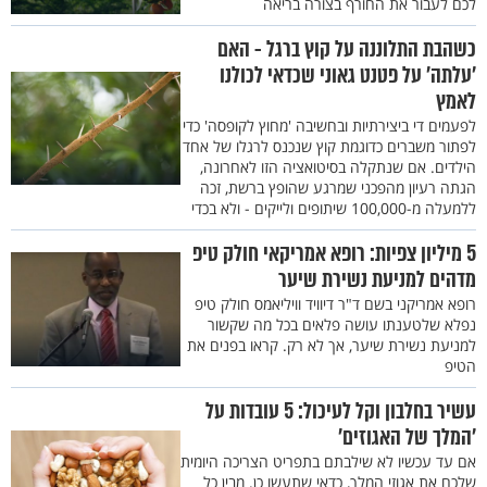
לכם לעבור את החורף בצורה בריאה
כשהבת התלוננה על קוץ ברגל - האם
’עלתה’ על פטנט גאוני שכדאי לכולנו
לאמץ
לפעמים די ביצירתיות ובחשיבה 'מחוץ לקופסה' כדי
לפתור משברים כדוגמת קוץ שנכנס לרגלו של אחד
הילדים. אם שנתקלה בסיטואציה הזו לאחרונה,
הגתה רעיון מהפכני שמרגע שהופץ ברשת, זכה
ללמעלה מ-100,000 שיתופים ולייקים - ולא בכדי
5 מיליון צפיות: רופא אמריקאי חולק טיפ
מדהים למניעת נשירת שיער
רופא אמריקני בשם ד"ר דיוויד וויליאמס חולק טיפ
נפלא שלטענתו עושה פלאים בכל מה שקשור
למניעת נשירת שיער, אך לא רק. קראו בפנים את
הטיפ
עשיר בחלבון וקל לעיכול: 5 עובדות על
’המלך של האגוזים’
אם עד עכשיו לא שילבתם בתפריט הצריכה היומית
שלכם את אגוזי המלך, כדאי שתעשו כן. מבין כל