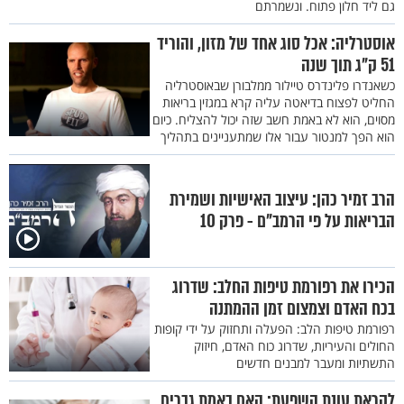
גם ליד חלון פתוח. ונשמרתם
אוסטרליה: אכל סוג אחד של מזון, והוריד
51 ק"ג תוך שנה
כשאנדרו פלינדרס טיילור ממלבורן שבאוסטרליה
החליט לפצוח בדיאטה עליה קרא במגזין בריאות
מסוים, הוא לא באמת חשב שזה יכול להצליח. כיום
הוא הפך למנטור עבור אלו שמתעניינים בתהליך
הרב זמיר כהן: עיצוב האישיות ושמירת
הבריאות על פי הרמב"ם - פרק 10
הכירו את רפורמת טיפות החלב: שדרוג
בכח האדם וצמצום זמן ההמתנה
רפורמת טיפות הלב: הפעלה ותחזוק על ידי קופות
החולים והעיריות, שדרוג כוח האדם, חיזוק
התשתיות ומעבר למבנים חדשים
לקראת עונת השפעת: האם באמת גברים