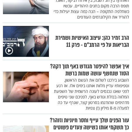
האחרון? בין חג לשבת, בין אירוח לביקור, האוכל
תופס הרבה מקום בחגים היהודיים. עכשיו
כשחלפה התקופה – הנה כמה עצות יעילות כדי
להוריד את הקילוגרמים העודפים
הרב זמיר כהן: עיצוב האישיות ושמירת
הבריאות על פי הרמב"ם - פרק 11
איך אפשר להיפטר מגודש באף תוך דקה?
הסוד שנחשף עושה שמות ברשת
השבוע בירכנו לשלום את הגשם הראשון,
וטפיפותיו עדיין מלוות אותנו בימים אלו. אז רגע
לפני שאנו נכנסים לעונה הרשמית של השפעת
המלווה בנזלת וגודש באף, לפניכם שני טיפים
מדהימים שהודגמו בסרטון קצר, שגרף עד כה
למעלה מ-8 מיליון (!) צפיות
עור הפנים שלך עייף וחסר חיוניות וזוהר?
כך תשקמי אותו בשישה צעדים פשוטים