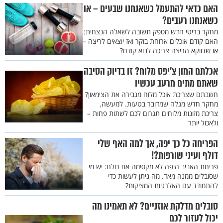
האם כדאי להתעמל כשאנחנו שבעים – או
כשאנחנו רעבים?
מחקר בריטי חדש מספק תשובה לשאלה הנצחית:
האם קודם אוכלים ארוחת בוקר ואז יוצאים לריצה –
או שדווקא הריצה צריכה לבוא קודם?
אכלתם המון צ’יפס מלוח? זו בדיוק הסיבה
שאתם מתים מרעב עכשיו
חשבתם שצריכת אוכל מלוח מגבירה את הצימאון?
מחקר חדש מגלה שמדובר בטעות. למעשה,
צריכת מזונות מלוחים תגרום לכם לשתות פחות –
ולאכול יותר
הפריחה כל כך יפה, אך למה האף שלי
דולף ועיני שורפות?!
פריחת האביב היפה לא מקסימה את כולם: יש מי
שסובלים ממנה מאד. מה ניתן לעשות כדי
להתמודד עם האלרגיות המציקות?
סובלים מדלקת אוזניים? לא תאמינו מה
יכול לעזור לכם