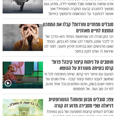
אדם שחווה טראומה סובל מסיוטי לילה, ומדוע גופו
ממשיך להתנהג כבעת המקרה המפחיד? ואיך
אפשר להתגבר על הטראומה ולהמשיך בחיים?
סובלים מפחדים וחרדות? קבלו את המתכון
המנצח לחיים מאוזנים
רבי נתן מגלה לנו שתחושת הפחד היא הדרך של
ה' לדבר אתנו, ולשדר לנו: אתה לא בכיוון. הפחד
שאנו מרגישים הוא בבחינת תירוץ חיצוני, לומר לנו
שיראת ה' שלנו לוקה בחסר
חושבים על ניתוח קיצור קיבה? פרופ’
קרסו בשיחה מעוררת על הנושא
הפעם עם פרופ' רפי קרסו: שיחה מחכימה לכל מי
שחושב לעבור ניתוח קיצור קיבה - אילו סוגים של
ניתוח ישנם בשוק, מהם הסיכונים בכל אחד מהם,
למי זה טוב ועוד. אל תפספסו
צפו: סובלים מבטן נפוחה? הנטורופטית
דניאלה שפי מסבירה מדוע זה קורה
סובלים לעתים קרובות מתופעה של בטן נפוחה?