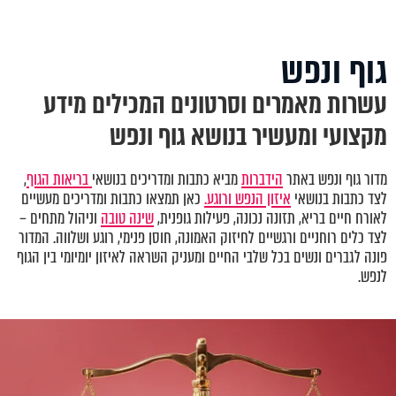
גוף ונפש
עשרות מאמרים וסרטונים המכילים מידע
מקצועי ומעשיר בנושא גוף ונפש
מדור גוף ונפש באתר
הידברות
מביא כתבות ומדריכים בנושאי
בריאות הגוף
,
לצד כתבות בנושאי
איזון הנפש ורוגע.
כאן תמצאו כתבות ומדריכים מעשיים
לאורח חיים בריא, תזונה נכונה, פעילות גופנית,
שינה טובה
וניהול מתחים –
לצד כלים רוחניים ורגשיים לחיזוק האמונה, חוסן פנימי, רוגע ושלווה. המדור
פונה לגברים ונשים בכל שלבי החיים ומעניק השראה לאיזון יומיומי בין הגוף
לנפש.