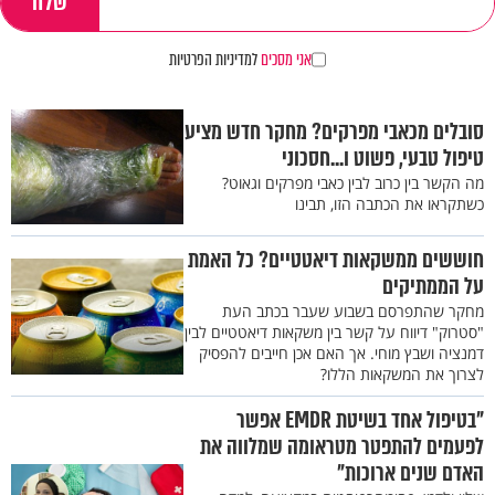
אני מסכים
למדיניות הפרטיות
סובלים מכאבי מפרקים? מחקר חדש מציע
טיפול טבעי, פשוט ו...חסכוני
מה הקשר בין כרוב לבין כאבי מפרקים וגאוט?
כשתקראו את הכתבה הזו, תבינו
חוששים ממשקאות דיאטטיים? כל האמת
על הממתיקים
מחקר שהתפרסם בשבוע שעבר בכתב העת
"סטרוק" דיווח על קשר בין משקאות דיאטטיים לבין
דמנציה ושבץ מוחי. אך האם אכן חייבים להפסיק
לצרוך את המשקאות הללו?
"בטיפול אחד בשיטת EMDR אפשר
לפעמים להתפטר מטראומה שמלווה את
האדם שנים ארוכות"