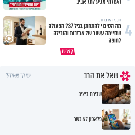
העולמי מגיע לתל אביב
תכני הידברות
4
מה הסיכוי להתחתן בגיל 37? הפעולה
שסיימה עשור של אכזבות והובילה
לחופה
רבתם שוב? 💔 זה לא אומר
קצרים
שהאהבה נגמרה
פרשת שופטים בגרסת AI
שאל את הרב
יש לך שאלה?
שבירת ביצים
פלאפון לא כשר