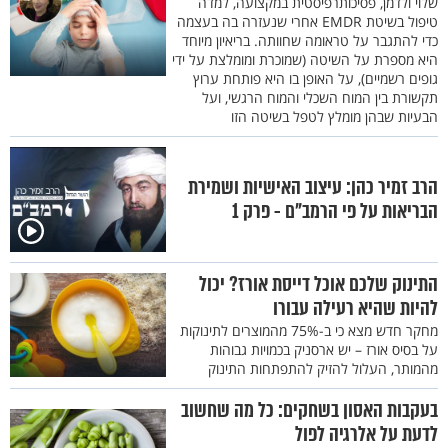
שלוי ולדמן, פסיכותרפיסטית במקצועה, למדה
טיפול בשיטת EMDR אחרי שנעזרה בה בעצמה
כדי להתגבר על טראומה שחוותה. בריאיון מיוחד
היא מספרת על השיטה (שמוכרת ומומלצת על ידי
גופים רשמיים), על האופן בו היא פותחת ערוץ
תקשורת בין המוח השכלי והמוח הרגשי, ועל
הבעיות שבהן מומלץ לטפל בשיטה הזו
הרב זמיר כהן: עיצוב האישיות ושמירת
הבריאות על פי הרמב"ם - פרק 1
התינוק שלכם אוכל דייסת אורז? יכול
להיות שהיא רעילה עבורו
מחקר חדש מצא כי ב-75% מהמוצרים לתינוקות
על בסיס אורז – יש ארסניק בכמויות גבוהות
מהמותר, העלול להזיק להתפתחות התינוק
בעקבות האסון בשחקים: כל מה שחשוב
לדעת על אלרגיה לפול