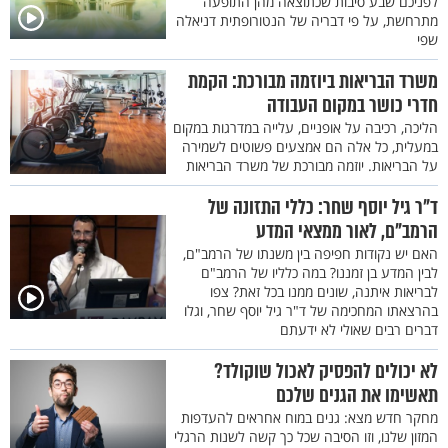
לפניכם שבע סיבות שכתוצאה מהן התופעה
מתרחשת, על פי דבריה של הנטורופתית דניאלה
שפי
משרד הבריאות ביוזמה מבורכת: הקמת
חדרי כושר במקום העבודה
הליכה, רכיבה על אופניים, עלייה במדרגות במקום
במעלית, כל אלה הם אמצעים פשוטים לשמירה
על הבריאות. יוזמה מבורכת של משרד הבריאות
ד"ר גיל יוסף שחר: כללי התזונה של
הרמב"ם, לאור ממצאי המדע
האם יש נקודות חפיפה בין משנתו של הרמב"ם,
לבין המדע בן זמננו? במה כלליו של הרמב"ם
לבריאות איתנה, שונים ממנו בכל זאת? צפו
בהרצאתו המחכימה של ד"ר גיל יוסף שחר, וגלו
דברים רבים שאולי לא ידעתם
לא יכולים להפסיק לאכול שוקולד?
תאשימו את הגנים שלכם
מחקר חדש מצא: גנים במוח אחראים להעדפות
המזון שלנו, וזו הסיבה שכל כך קשה לשנות הרגלי