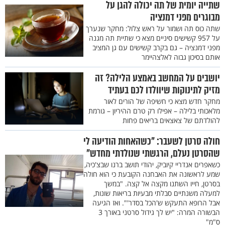
שתייה יומית של תה יכולה להגן על
מבוגרים מפני דמנציה
שתה כוס תה ושמור על ראש צלול: מחקר שנערך
על 957 קשישים סיניים מצא כי שתיית תה מגנה
מפני דמנציה – גם בקרב קשישים עם גן המציב
אותם בסיכון גבוה לאלצהיימר
יושבים על המחשב באמצע הלילה? זה
מזיק לתינוקות שיוולדו לכם בעתיד
מחקר חדש מצא כי חשיפה של הורים לאור
מלאכותי בלילה – אפילו רק טרם ההיריון – גורמת
להולדתם של צאצאים בריאים פחות
חולה סרטן לשעבר: "כשהאחות הודיעה לי
שהסרטן נעלם, הרגשתי שנולדתי מחדש"
כשאפרים אנדריי קיוביק, יהודי תושב ברנו שבצ'כיה,
שמע לראשונה את האבחנה הקובעת כי הוא חולה
בסרטן, חייו השתנו מקצה אל קצה. "במשך
למעלה משנתיים סבלתי מבעיות בריאות שונות,
אבל הרופא התעקש ש'הכל בסדר'". ואז הגיעה
הבשורה המרה: "יש לך גידול סרטני באורך 3
ס"מ"