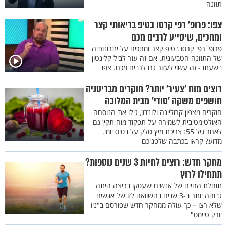
תזונה
צפו: פרופ’ רפי קרסו בטיפ בריאותי קצר
ומחכים, שיסייע לרבים מכם
פרופ' רפי קרסו בטיפ קצר ומחכים על יתרונותיה
של התזונה הטבעונית. אם זה עזר לביל קלינטון
בשעתו - זה עשוי לעזור גם לרבים מכם. צפו
רוצים מוח ’צעיר’ יותר? חוקרים מבריטניה
חושפים משקה 'סודי' מבית המלוכה
חוקרים מצפון קרוליינה ולונדון, גילו את הנוסחה
האולטימטיבית לשמירה על תפקוד מוח תקין גם
לאחר גיל 55: צריכת מיץ סלק על בסיס יומי.
מדוע? קראו בכתבה שלפניכם
מחקר חדש: רוצים לחיות 3 שנים נוספות?
תתחילו לרוץ
תוחלת החיים של אנשים שעסקו בריצה היתה
גבוהה יותר ב-3 שנים בהשוואה לזו של אנשים
שלא רצו – כך עולה ממחקר חדש שפורסם ב"ניו
יורק טיימס"