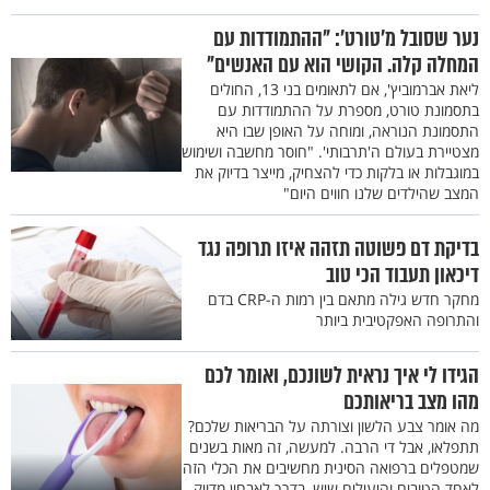
נער שסובל מ’טורט’: "ההתמודדות עם
המחלה קלה. הקושי הוא עם האנשים"
ליאת אברמוביץ', אם לתאומים בני 13, החולים
בתסמונת טורט, מספרת על ההתמודדות עם
התסמונת הנוראה, ומוחה על האופן שבו היא
מצטיירת בעולם ה'תרבותי'. "חוסר מחשבה ושימוש
במוגבלות או בלקות כדי להצחיק, מייצר בדיוק את
המצב שהילדים שלנו חווים היום"
בדיקת דם פשוטה תזהה איזו תרופה נגד
דיכאון תעבוד הכי טוב
מחקר חדש גילה מתאם בין רמות ה-CRP בדם
והתרופה האפקטיבית ביותר
הגידו לי איך נראית לשונכם, ואומר לכם
מהו מצב בריאותכם
מה אומר צבע הלשון וצורתה על הבריאות שלכם?
תתפלאו, אבל די הרבה. למעשה, זה מאות בשנים
שמטפלים ברפואה הסינית מחשיבים את הכלי הזה
לאחד הטובים והיעילים שיש, בדרך לאבחון מדויק