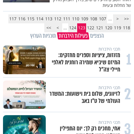
של מחלות ובעיות
117
116
115
114
113
112
111
110
109
108
107
...
<
<<
>>
>
...
124
123
122
121
120
119
118
הנצפים
פעילות הידברות
תוכניות הערוץ
תכני הידברות
1
מזוזות, ציציות וספרים מחזקים:
המיזם שיביא שמירה רוחנית לאלפי
חיילי צה"ל
2
תכני הידברות
לזיווגים, שלום בית וישועות: המשדר
העולמי של ט"ו באב
3
תכני הידברות
אחי, מחכים רק לך: יום התפילין