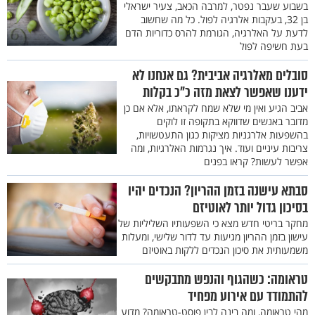
בשבוע שעבר נפטר, למרבה הכאב, צעיר ישראלי
בן 32, בעקבות אלרגיה לפול. כל מה שחשוב
לדעת על האלרגיה, הגורמת להרס כדוריות הדם
בעת חשיפה לפול
סובלים מאלרגיה אביבית? גם אנחנו לא
ידענו שאפשר לצאת מזה כ"כ בקלות
אביב הגיע ואין מי שלא שמח לקראתו, אלא אם כן
מדובר באנשים שדווקא בתקופה זו לוקים
בהשפעות אלרגניות מציקות כגון התעטשויות,
צריבות עיניים ועוד. איך נגרמות האלרגיות, ומה
אפשר לעשות? קראו בפנים
סבתא עישנה בזמן ההריון? הנכדים יהיו
בסיכון גדול יותר לאוטיזם
מחקר בריטי חדש מצא כי השפעותיו השליליות של
עישון בזמן ההריון מגיעות עד לדור שלישי, ומעלות
משמעותית את סיכון הנכדים ללקות באוטיזם
טראומה: כשהגוף והנפש מתבקשים
להתמודד עם אירוע מפחיד
מהי טראומה, ומה בינה לבין פוסט-טראומה? מדוע