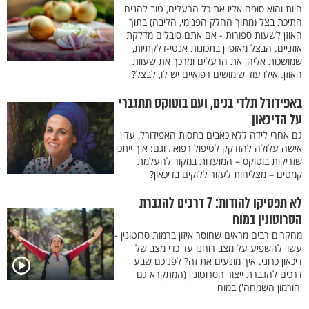
היות והוא סופח אליו את כל הרעלים, טוב להניח
חתיכת בצל (מתוך החלק הפנימי, הליבה) בתוך
האוזן לשעות ספורות - אם אתם סובלים מדלקת
אוזניים. הבצל מאופיין בתכונות אנטי-דלקתיות,
שמושכות אליהן את הרעלים ומרכך את שעוות
האוזן. אילו עוד שימושים רפואיים יש לו, לבצל?
באפידורל תלדי בנים, ועם בוטוקס תתגברי
על הדיכאון
גם אחרי לידה ללא כאבים בחסות האפידורל, עדין
אישה עלולה להזדקק לטיפול רפואי. וגם: איך ייתכן
שזריקות בוטוקס – המועדות במקור להעלמת
קמטים – מצליחות לעזור ללוקים בדיכאון?
לא תפסיקו להודות: 7 דרכים להגברת
הסרוטונין במוח
מחקרים רבים מראים שחוסר איזון ברמות סרוטונין -
עשוי להשפיע על מצב רוחנו עד כדי מצב של
דיכאון כרוני. איך מונעים את זה? לפניכם שבע
דרכים להגברת ייצור הסרוטונין (המתקרא גם
'הורמון השמחה') במוח