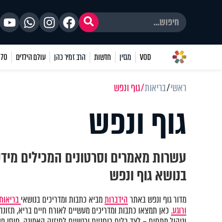
VOD
מגזין
חדשות
הרב זמיר כהן
עולם הילדים
70 שאלות
ראשי
בריאות
גוף ונפש
גוף ונפש
עשרות מאמרים וסרטונים המכילים מיד
בנושא גוף ונפש
מדור גוף ונפש באתר
הידברות
מביא כתבות ומדריכים בנושאי
בריאות 
ורוגע.
כאן תמצאו כתבות ומדריכים מעשיים לאורח חיים בריא, תזונה נ
וניהול מתחים – לצד כלים רוחניים ורגשיים לחיזוק האמונה, חוסן פני