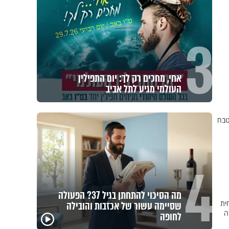
3
אחי, מחכים רק לך: יום התפילין
העולמי מגיע לתל אביב
טבח
4
מה הסיכוי להתחתן בגיל 37? הפעולה
ית
שסיימה עשור של אכזבות והובילה
ה
לחופה
חלמתם על שריפה? 🔥
כל אח