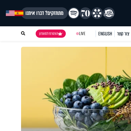
מתחזקים? דברו איתנו
צור קשר
ENGLISH
LIVE
הצטרפו למועדון