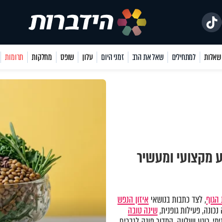
למתחילים
שאל את הרב
זמני היום
עלון
שופס
מחלקות
תרומות
ע מקצועי ומעשיר
הגוף
, לצד כתבות בנושאי
איזון הנפש
כונה, פעילות גופנית,
שינה טובה
מי, רוגע ושלווה. המדור פונה לגברים