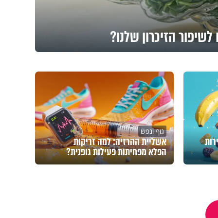
לשיפור הזיכרון שלנו?
גוף ונפש
רות
אשליית ההרזיה: למה זריקות
הפלא מפחיתות פעילות גופנית?