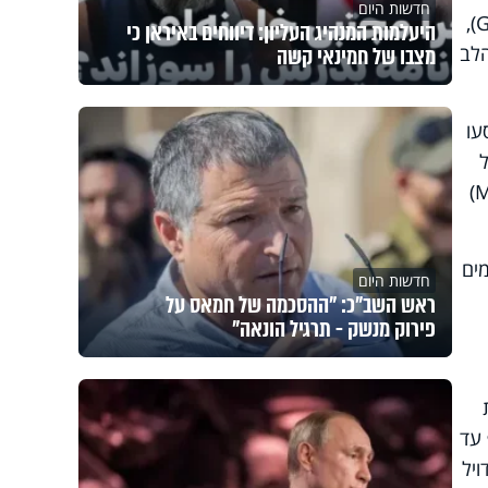
חדשות היום
),
G
היעלמות המנהיג העליון: דיווחים באיראן כי
הלב
מצבו של חמינאי קשה
עו
)
M
ים
חדשות היום
ראש השב"כ: "ההסכמה של חמאס על
פירוק מנשק - תרגיל הונאה"
 עד
ויל