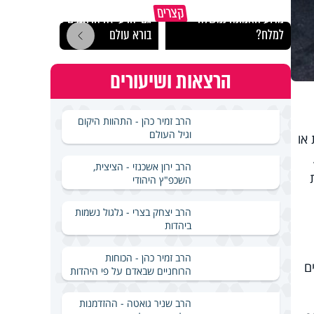
קצרים
מדוע האמונה נמשלה
גם ׳הרע׳ זה הרחמים של
האם מ
למלח?
בורא עולם
בשבת
הרצאות ושיעורים
הרב זמיר כהן - התהוות היקום
וגיל העולם
 או
הרב ירון אשכנזי - הציצית,
השכפ"ץ היהודי
הרב יצחק בצרי - גלגול נשמות
ביהדות
הרב זמיר כהן - הכוחות
ובעים
הרוחניים שבאדם על פי היהדות
הרב שניר גואטה - ההזדמנות