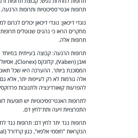
תרופות למחלות נפש: קבוצת תרופות זו מהוו
תרופות אנטי־פסיכוטיות ותרופות הרגעה.
נוגדי דיכאון: נוגדי דיכאון יכולים לגרום
מחקרים הראו כי נהגים שנוטלים תרופות נ
תרופות אלה.
תרופות הרגעה: קבוצה בעייתית במיוחד ה
ואבן (
Vaben
), קלונקס (
Clonex
), אסיוול 
המסוכנת ביותר. ההערכה היא שכל תאונת
אלה גורמות לא רק לעייפות יתר, אלא גם
להפרעות קואורדינציה ולתגובות פרדוקסל
לתרופות האנטי־פסיכוטיות יש תופעות לווא
התפרצויות זיעה ותת־לחץ דם.
תרופות נגד יתר לחץ דם: תרופות נגד לח
הנקראות "חוסמי אלפא", כגון קרדורל (
al