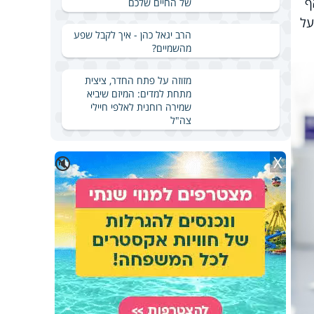
ף
של החיים שלכם
על
הרב יגאל כהן - איך לקבל שפע
מהשמיים?
מזוזה על פתח החדר, ציצית
מתחת למדים: המיזם שיביא
שמירה רוחנית לאלפי חיילי
צה"ל
X
🔇