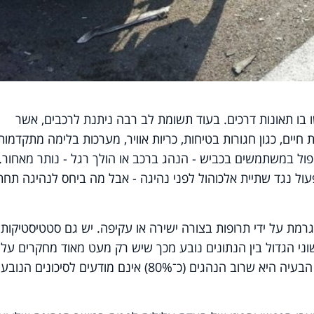
 בו תאונות דרכים. בעוד תשומת לב רבה ניתנת לרכבים, אשר
חיים, כגון חגורות בטיחות, כריות אוויר, מערכות בלימה מתקדמות
יפול במשתמשים בכביש - הנהג ברכב או הולך רגל - נותר מאחור.
ל נגד שתיית אלכוהול לפני נהיגה - אבל מה ביחס לנהיגה תחת
מת על ידי תרופות בצורה ישירה או עקיפה. יש גם סטטיסטיקות
ל התאונות. השוני הגדול בין הנתונים נובע מכך שיש רק מעט מאוד מחקרים על
תאונות דרכים העוסקים בייחוד בתרופות. הבעיה היא שרוב הנהגים (כ־80%) אינם מודעים לסיכונים הנ