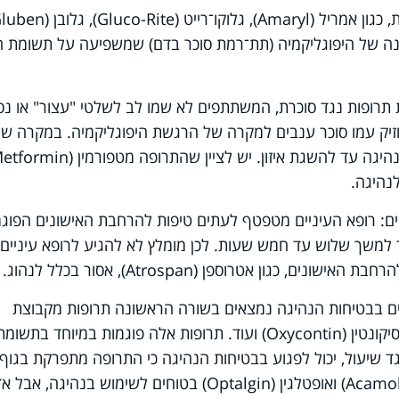
כגון אמריל (
Amaryl
), גלוקו־רייט (
Gluco-Rite
), גלובן (
luben
ת סכנה של היפוגליקמיה (תת־רמת סוכר בדם) שמשפיעה על תשומת 
ופות נגד סוכרת, המשתתפים לא שמו לב לשלטי "עצור" או נס
זיק עמו סוכר ענבים למקרה של הרגשת היפוגליקמיה. במקרה של
היגה עד להשגת איזון. יש לציין שהתרופה מטפורמין (
etformin
נהיגה.
ים: רופא העיניים מטפטף לעתים טיפות להרחבת האישונים הפוגמ
 למשך שלוש עד חמש שעות. לכן מומלץ לא להגיע לרופא עיניים
הרחבת האישונים, כגון אטרוספן (
Atrospan
), אסור בכלל לנהוג.
ים בבטיחות הנהיגה נמצאים בשורה הראשונה תרופות מקבוצת
יקונטין (
Oxycontin
) ועוד. תרופות אלה פוגמות במיוחד בתשומת
גד שיעול, יכול לפגוע בבטיחות הנהיגה כי התרופה מתפרקת בגוף
Acamo
) ואופטלגין (
Optalgin
) בטוחים לשימוש בנהיגה, אבל אד