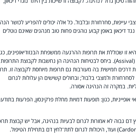
ה סיכון גדול לנהיגה. לקבוצה זו שייכות בין היתר נוגדי דיכאון,
 למצבי עייפות, סחרחורת ובלבול. כל אלה יכולים להפריע לכושר הנהי
גד דיכאון באופן קבוע נוהגים פחות טוב מנהגים שאינם נוטלים
יא זו שכוללת את תרופות ההרגעה ממשפחת הבנזודיאזפינים, כגון
(
Assival
). ביחס לבטיחות הנהיגה הן נחשבות לקבוצת התרופות
 דרכים חמישית בה מעורבות גם תרופות מיוחסת לקבוצה זו. תרו
 לסחרחורת ולמצבי בלבול; ובחולים קשישים הן עלולות לגרום
יות. במקרה זה הנהיגה אסורה.
י אופייניות, כגון: תופעות דמויות מחלת פרקינסון, הפרעות בתודעה
ץ דם גבוה לא אמורות לגרום לבעיות בנהיגה, אבל יש קבוצת תרופ
Cardor
) ועוד, היכולות לגרום לתת־לחץ דם בתחילת הטיפול.