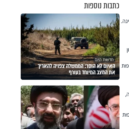
כתבות נוספות
גה.
חדשות היום
האיום לא הוסר: הממשלה צפויה להאריך
פות
את המצב המיוחד בעורף
,
ות