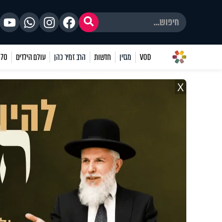
VOD
מגזין
חדשות
הרב זמיר כהן
עולם הילדים
70 שאלות
X