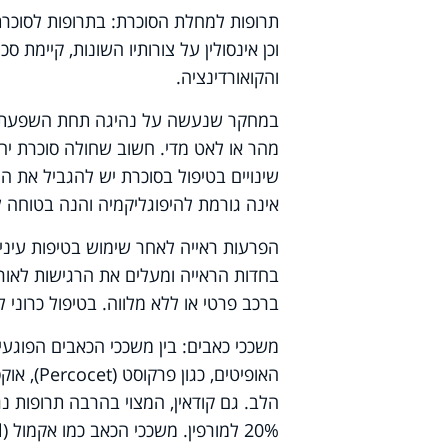
תרופות למחלת הסוכרת: בתרופות לסוכרת, 
וכן אינסולין על צורותיו השונות, קיימ
והקואורדינציה.
במחקר שנעשה על נהיגה תחת השפעת תר
מהר או לאט מדי. חשוב שחולה סוכרת יח
שינויים בטיפול בסוכרת יש להגביל את הנ
אינה גורמת להיפוגליקמיה והנה בטוחה ל
הפרעות ראייה לאחר שימוש בטיפות עיני
בחדות הראייה ומעלים את הרגישות לאור
ברכב פרטי או ללא מלווה. בטיפול כרוני ל
משככי כאבים: בין משככי הכאבים הפוגע
האופיטים, כגון פרקוסט (
Percocet
), אוקס
הלב. גם קודאין, המצוי בהרבה תרופות נ
20% למורפין. משככי הכאב כמו אקמול (
l