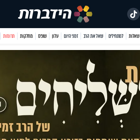
למתחילים
שאל את הרב
זמני היום
עלון
שופס
מחלקות
תרומות