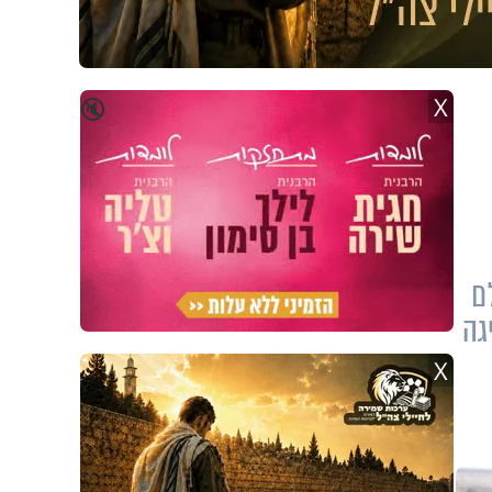
X
🔇
ם
גה
X