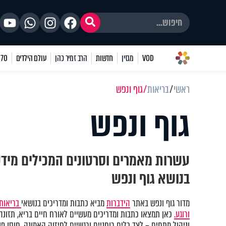
VOD
מגזין
חדשות
הרב זמיר כהן
עולם הילדים
70 שאלות
ראשי
בריאות
גוף ונפש
גוף ונפש
עשרות מאמרים וסרטונים המכילים מיד
בנושא גוף ונפש
מדור גוף ונפש באתר
הידברות
מביא כתבות ומדריכים בנושאי
בריאות 
ורוגע.
כאן תמצאו כתבות ומדריכים מעשיים לאורח חיים בריא, תזונה נ
וניהול מתחים – לצד כלים רוחניים ורגשיים לחיזוק האמונה, חוסן פני