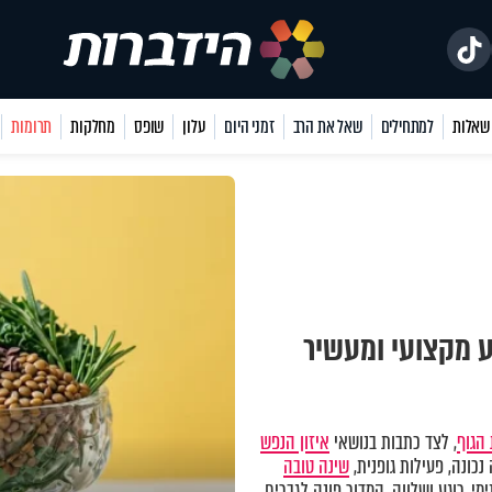
למתחילים
שאל את הרב
זמני היום
עלון
שופס
מחלקות
תרומות
ע מקצועי ומעשיר
הגוף
, לצד כתבות בנושאי
איזון הנפש
כונה, פעילות גופנית,
שינה טובה
מי, רוגע ושלווה. המדור פונה לגברים