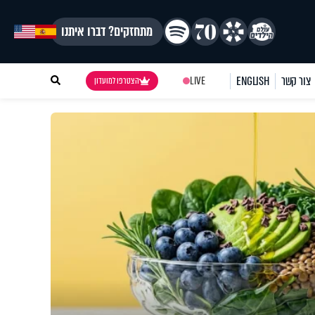
מתחזקים? דברו איתנו
צור קשר
ENGLISH
LIVE
הצטרפו למועדון