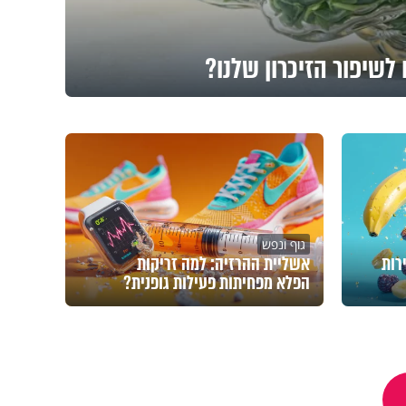
לשיפור הזיכרון שלנו?
גוף ונפש
רות
אשליית ההרזיה: למה זריקות
הפלא מפחיתות פעילות גופנית?