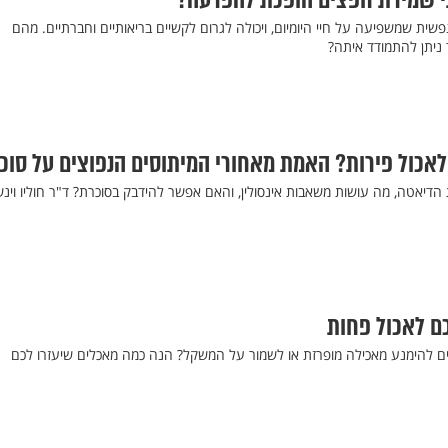
תי שמירת חפצים הופכת להפרעה?
שית שמשפיעה על חיי היומיום, ויכולה לגרום לקשיים בריאותיים וחברתיים. מהם
ד ניתן להתמודד איתה?
 לאכול פירות? האמת מאחורי המיתוסים הנפוצים על סוכ
הדיאטה, מה עושות משאבות אינסולין, והאם אפשר להידבק בסוכרת? ד"ר חוליו וינשט
ים להימנע מאכילה מופרזת או לשמור על המשקל? הנה כמה מאכלים שיעזרו לכם