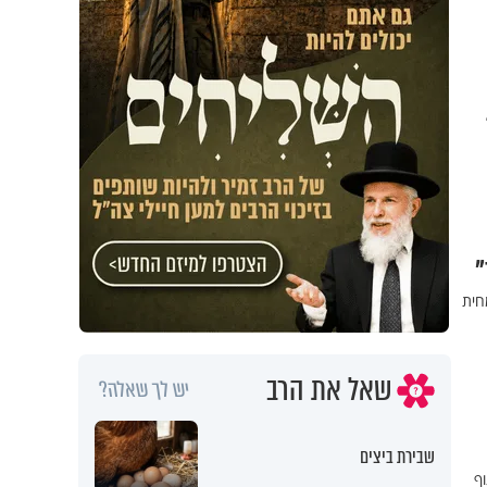
"
חית
שאל את הרב
יש לך שאלה?
שבירת ביצים
וף