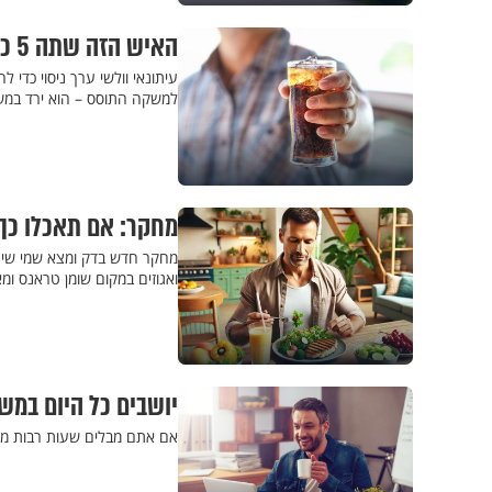
האיש הזה שתה 5 כוסות דיאט קולה ביום – זה מה שקרה לו
עיתונאי וולשי ערך ניסוי כדי 
למשקה התוסס – הוא ירד במשק
מחקר: אם תאכלו כך בגיל 40, תוכלו להגיע בריאים 
מחקר חדש בדק ומצא שמי שיצרו
ואגוזים במקום שומן טראנס ומ
יושבים כל היום במש
אם אתם מבלים שעות רבות מ