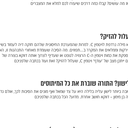
אז מה עושים? קבלו כמה דרכים שיעזרו לכם למלא את המצברים
יש אנשים שבשבילם, חורף הוא מילה נרדפת לויטמין C. למרות שהמערכת החיסונית שלהם חזקה דיה לעמוד בשי
הירקות וממלאים את המקרר ב...תפוזים. מה הסיבה שעומדת מאחורי התנהגות זו, הא
צריכת תפוזים יומית – באמת מספקת את כמות ויטמין ה-C הרצויה לגופנו או שעדיף לצרוך אותה דווקא בצורה של
' ויטמין C, שעלול להזיק? זאת ועוד בכתבה שלפניכם
ישון? התורה שוברת את כל המיתוסים
בה ביותר לישון עליה בלילה היא על צד שמאל ואף מונים את הסיבות לכך, אולם גדו
 בן מימון – דווקא חושב אחרת. מדוע? הכל בכתבה שלפניכם