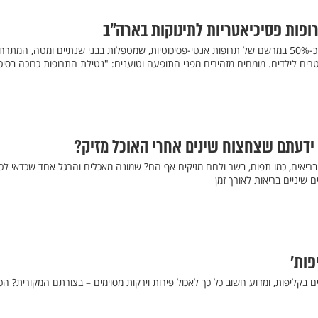
רופות פסיכיאטריות לתינוקות בארה"ב
בשנה האחרונה, חל זינוק של כ-50% במרשם של תרופות אנטי-פסיכוטיות, שמטפלות בבני שנתיים ומטה, המת
ים לילדים. מומחים מזהירים מפני התופעה וטוענים: "נטילת התרופות כרוכה בסיכו
 ידעתם שצחצוח שינים אחרי האוכל מזיק?
בריאים, כמו תפוח, בשר ולחם מזיקים אף הם? שמונה מאכלים והרגל אחד שכדאי לכ
שיניים בריאות לאורך זמן
פות'
ים בקליפות, ומדוע חשוב כל כך לאכול פירות וירקות מסוימים – בצורתם המקורית? ה