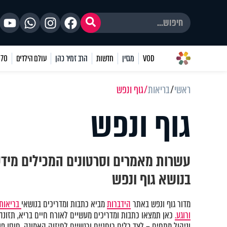
VOD
מגזין
חדשות
הרב זמיר כהן
עולם הילדים
70 שאלות
ראשי
בריאות
גוף ונפש
גוף ונפש
עשרות מאמרים וסרטונים המכילים מיד
בנושא גוף ונפש
מדור גוף ונפש באתר
הידברות
מביא כתבות ומדריכים בנושאי
בריאות 
ורוגע.
כאן תמצאו כתבות ומדריכים מעשיים לאורח חיים בריא, תזונה נ
וניהול מתחים – לצד כלים רוחניים ורגשיים לחיזוק האמונה, חוסן פני