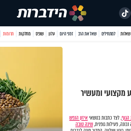
למתחילים
שאל את הרב
זמני היום
עלון
שופס
מחלקות
תרומות
ע מקצועי ומעשיר
הגוף
, לצד כתבות בנושאי
איזון הנפש
כונה, פעילות גופנית,
שינה טובה
מי, רוגע ושלווה. המדור פונה לגברים