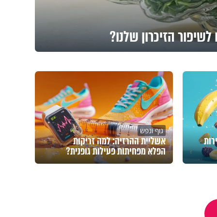
לשיפור הזיכרון שלנו?
גוף ונפש
רות
אשליית ההרזיה: למה זריקות
הפלא מפחיתות פעילות גופנית?