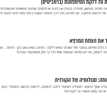
על דלקת הסימפונות (ברונכיטיס)
מיני סיבות: מעישון, ממחלה גנטית או כרונית או מ'סתם' שפעת פתאומית שהשתלטה
 אל הריאות והחוצה. איך מזהים, מהי דרך הטיפול הטובה ביותר ומתי כדאי לפנות לר
יר את הצמח המרפא
ה רבים מאיתנו במצבי חולי שונים: כשיש דלקת - מרווה, כשיש כאב בטן - מרווה... אם 
תר לעומק. מה יש במרווה שעושה אותו לכל כך חזק ומשמעותי עבורנו?
ה: סגולותיה של הקורנית
1,5 שנה, כתב עליה אסף הרופא: "מועילה לשיעול, לחזה, לנשימה, לריאות, ולנשוכי נחשים". כיום, 
ז מה נוסיף ונספר על הקורנית?