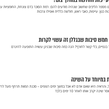
עייפות וחולשה במהלך צום?
ו מספר הליכים שחשוב שנהיה מודעים להם: רמת הסוכר בדם צונחת, החומציות עו
 כגון: עייפות, כאבי ראש, חולשה כללית ואפילו צרבות
חמש סיבות שבגללן זה עשוי לקרות
בגפיים, בלי קשר לחורף? הנה כמה סיבות שבגינן עשויה התופעה להיגרם
 במיוחד על השינה
, והראיה היא שאם אדם לא אכל במשך ימים רצופים – סכנת המוות תרחף מעל לר
ה יקרב אותו לאחר 10 ימים בלבד