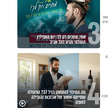
3
רחשת
נים
אחי, מחכים רק לך: יום התפילין
העולמי מגיע לתל אביב
ם
4
מה הסיכוי להתחתן בגיל 37? הפעולה
כתבה
שסיימה עשור של אכזבות והובילה
לחופה