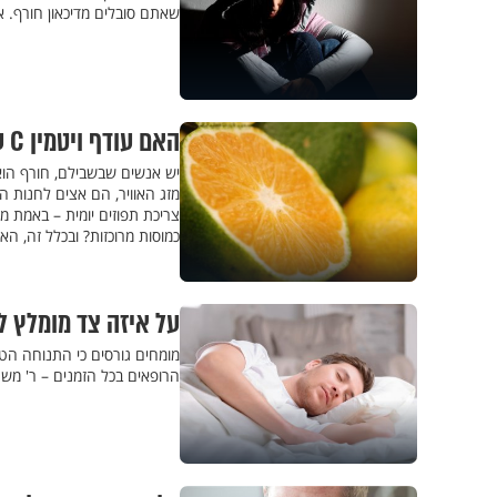
שאתם סובלים מדיכאון חורף. 
האם עודף ויטמין C עלול להזיק?
מזג האוויר, הם אצים לחנות 
כמוסות מרוכזות? ובכלל זה, האם ייתכן מצב של 'עודף
על איזה צד מומלץ ל
מומחים גורסים כי התנוחה הטו
הרופאים בכל הזמנים – ר' משה