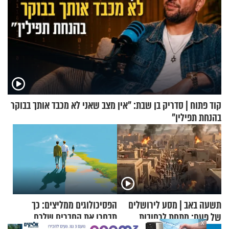
קוד פתוח | סדריק בן שבת: "אין מצב שאני לא מכבד אותך בבוקר
בהנחת תפילין"
תשעה באב | מסע לירושלים
הפסיכולוגים ממליצים: כך
של פעם: מתחת לרחובות
תבחרו את החברים שלכם
X