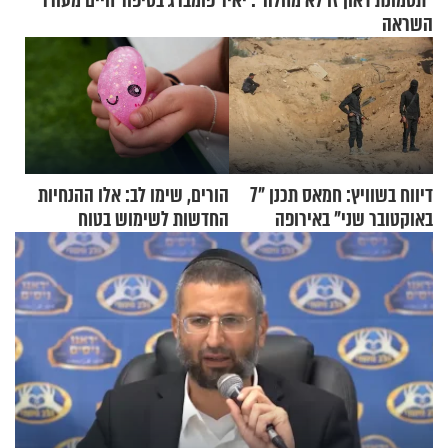
"תסמונת דאון זו לא מחלה": יאיר פומברג בסיפור חיים מעורר
השראה
דיווח בשוויץ: חמאס תכנן "7
הורים, שימו לב: אלו ההנחיות
באוקטובר שני" באירופה
החדשות לשימוש בטוח
בסקווישי לאחר מקרי אשפוז