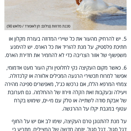
סכנת מדוזות (צילום: חן לאופורד / פלאש 90)
5. יש להרחיק מהעור את כל שיירי המדוזה בעזרת מקלון או
חתיכת פלסטיק, על מנת להוריד את כל הארס. יש להימנע
משפשוף של אזור הצריבה כדי לא להחמיר את חדירת הארס.
6. כאשר מקום העקיצה נקי לחלוטין ורק העור מעט אדמומי,
אפשר למרוח תכשירי הרגעה המכילים אלוורה או קלנדולה.
צמחי המרפא הללו, אם נרכשו כג'ל, מאפשרים ספיגה מהירה
ויעילה ובעקבות זאת הקלה וזירוז של ההחלמה. גם תערובת
של אבקת סודה לשתייה או טלק עם מי-ים, שימוש בקרח
עטוף במגבת יקלו על ההרגשה.
על מנת להתגונן טרם העקיצה, שימו לב אם יש על החוף
דגל סגול. דגל סגול, יוזמה חדשה של המצילים, מתריע כי