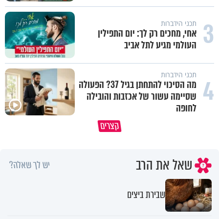
3
תכני הידברות
אחי, מחכים רק לך: יום התפילין
העולמי מגיע לתל אביב
תכני הידברות
4
מה הסיכוי להתחתן בגיל 37? הפעולה
שסיימה עשור של אכזבות והובילה
לחופה
קצרים
מדוע האמונה נמשלה למלח?
גם ׳הרע׳ זה הרחמים של בורא ע
שאל את הרב
יש לך שאלה?
שבירת ביצים