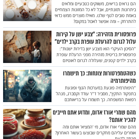
הם נראים בריאים, משווקים כטבעיים ומלאים
ביתרונות תזונתיים, אבל לא כל המזונות הצמחיים
באמת טובים לגוף שלנו. מאילו מוצרים ממש כדאי
להתרחק – ומה אפשר לאכול במקום?
פרופסורית מזהירה: "צבע ישן על קירות
עלול לגרום להרעלת עופרת בקרב ילדים"
"הסיכון העיקרי הוא מצבע ישן בדירות ישנות":
פרופסורית בריטית מזהירה מפני הרעלת עופרת
בקרב ילדים קטנים, שעלולה לגרום לאוטיזם
כשהטמפרטורות צונחות: כך תישמרו
מהיפותרמיה
"היפותרמיה פוגעת במערכות הגוף ופוגעת
בתפקוד התקין", מסביר ד"ר עודד וקסברג, מנהל
רפואת המשפחה. כך תשמרו על בריאותכם
מהם שמרי אורז אדום, ומדוע אתם חייבים
להכיר אותם?
מהם שמרי אורז אדום, מי 'המציא' אותם ומה
אומרים עליהם מחקרים שבוצעו בעשור האחרון?
מרתק לדעת