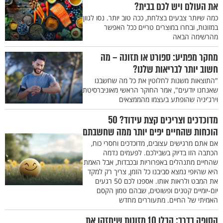
את העולם ויש לכם בבית?
כמה שיותר צבעים בצלחת, ככה טוב יותר. נסו לגוון
במזונות, ובחרו במוצרים טריים ככל האפשר
מהרשימה הבאה
מחקר מפתיע: ספורט או תזונה – מה
חשוב יותר לבריאות שלנו?
"התוצאות משנות לחלוטין את כל מה שחשבנו
שאנחנו יודעים", אמר החוקר הראשי מאוניברסיטת
וירג'יניה שהופתע בעצמו מהממצאים
מדוכדכים וצריכים קצת עידוד? 50
הוכחות שהחיים יפים יותר ממה שחשבתם
אם אתם מרגישים עצובים, מדוכדכים וחסרי כוח,
הכתבה הזו בדיוק בשבילכם. לפעמים נדמה
שהחיים מתנהלים באפרוריות ובכבדות, אבל האמת
היא שהיופי נמצא סביבנו כל הזמן, צריך רק למקד
את המבט ולראות אותו. אספנו לכם 50 רגעים
יום-יומיים קטנים ופשוטים, שבהם טמון הקסם
האמיתי של החיים. מתעוררים מחדש
הסופה בדרך: קבלו 10 מזונות שיחזקו את