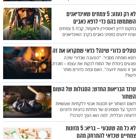
לא רק נענע: 5 צמחים שאינדיאנים
השתמשו בהם כדי לרפא כאבים
במקום לרוץ לאספירין ולאקמול, קבלו 5 צמחים
שהיו ידועים כמפיגי כאבים בקרב האינדיאנים
נוטלים כדורי שינה? כדאי שתקראו את זה
רופא מומחה מסביר: "הטענה שכדורי שינה
פוגעים ביכולת של המוח לנקות את עצמו – מוכרת,
אך זו טעות ידועה". האם וכמה כדורים מותר
ליטול?
טרנד הבריאות החדש: הסגולות של השום
השחור
לשום השחור יש תכונות אנטי דלקתיות שעשויות
להקל על תסמינים של מחלות כרוניות ולתרום
לרווחה הכללית. למה הוא הפך לטרנד?
לא כל מה שטבעי – בריא: 5 מזונות
צמחיים שכדאי להתרחק מהם