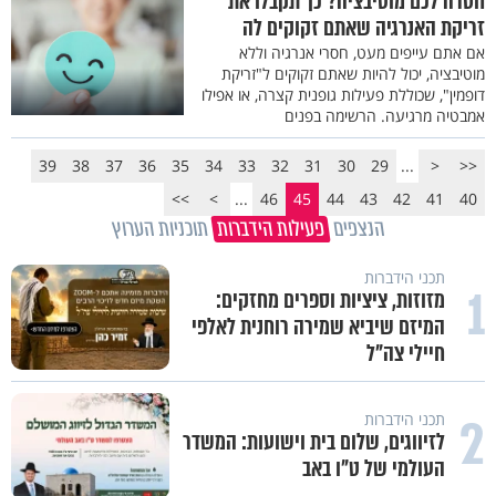
חסרה לכם מוטיבציה? כך תקבלו את
זריקת האנרגיה שאתם זקוקים לה
אם אתם עייפים מעט, חסרי אנרגיה וללא
מוטיבציה, יכול להיות שאתם זקוקים ל"זריקת
דופמין", שכוללת פעילות גופנית קצרה, או אפילו
אמבטיה מרגיעה. הרשימה בפנים
39
38
37
36
35
34
33
32
31
30
29
...
<
<<
>>
>
...
46
45
44
43
42
41
40
הנצפים
פעילות הידברות
תוכניות הערוץ
תכני הידברות
1
מזוזות, ציציות וספרים מחזקים:
המיזם שיביא שמירה רוחנית לאלפי
חיילי צה"ל
2
תכני הידברות
לזיווגים, שלום בית וישועות: המשדר
העולמי של ט"ו באב