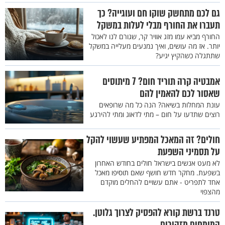
גם לכם מתחשק שוקו חם ועוגייה? כך
תעברו את החורף מבלי לעלות במשקל
החורף מביא עמו מזג אוויר קר, שגורם לנו לאכול
יותר. אז מה עושים, ואיך נמנעים מעלייה במשקל
שתתגלה כשהקיץ יגיע?
אמבטיה קרה תוריד חום? 7 מיתוסים
שאסור לכם להאמין להם
עונת המחלות בשיאה? הנה כל מה שרופאים
רוצים שתדעו על חום – מתי לדאוג ומתי להירגע
חולים? זה המאכל המפתיע שעשוי להקל
על תסמיני השפעת
לא מעט אנשים בישראל חולים בחודש האחרון
בשפעת. מחקר חדש חושף שאם תוסיפו מאכל
אחד לתפריט - אתם עשויים להחלים מוקדם
מהצפוי
טרנד ברשת קורא להפסיק לצרוך גלוטן.
המומחים מזהירים