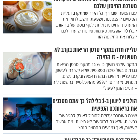
מערכת החיסון שלכם
עם הסופה שבדרך, גל הקור שמתקרב ועליית
הסיכויים להצטננות ושפעת, חשוב לחזק את
המערכת החיסונית ולתת לגוף בוסט של בריאות.
קבלו 10 אופציות טעימות ומזינות שיעזרו לכם
לצלוח את התקופה הזו
עלייה חדה במקרי סרטן הריאות בקרב לא
מעשנים - זו הסיבה
מחקר עולמי חושף כי 15% ממקרי סרטן הריאות
נגרמים בשל סיבה ספציפית שלא קשורה לעישון,
עם עלייה מדאיגה במזרח אסיה ובקרב נשים.
מומחים מזהירים: "99% מהאוכלוסייה נחשפת לזה
– הגיע הזמן לפעול"
הולכים לישון ב-1 בלילה? כך אתם מסכנים
את בריאותכם הנפשית
שינה מאוחרת עלולה להוביל לא רק להפרעות
נפשיות, אלא גם לתופעות לא רצויות. מה אפשר
לעשות, ואיך נמנעים מהמצב הזה?