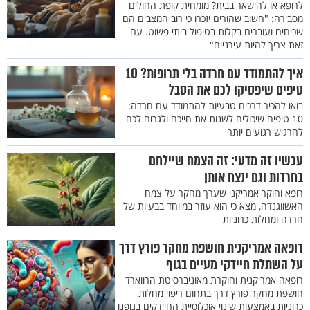
לרופא או להישאר בבית? מומחית קופת החולים
מסבירה: "חשוב שהורים יזכרו כי רוב המצבים הם
שכיחים ועוברים בקלות בטיפול ביתי פשוט. עם
זאת צריך להיות עירניים"
איך להתמודד עם חרדה בלי תרופות? 10
טיפים שיפסיקו לכם את הסבל
בואו להכיר דרכים טבעיות להתמודד עם חרדה:
10 טיפים שיכולים לשנות את חייכם ולגרום לכם
להרגיש רגועים יותר
עכשיו זה מדעי: זה הצמח שיילחם
בחרדות וגם ינצח אותן
רופא וחוקר אמריקני שערך מחקר על צמח
האשווגנדה, מצא כי הוא עוזר במיוחד בבעיות של
חרדה ומחלות כרוניות
רופאה אמריקנית חושפת מחקר פורץ דרך
על השתלת חיידקי מעיים בגוף
רופאה אמריקנית וחוקרת מאוניברסיטת הרווארד
חושפת מחקר פורץ דרך בתחום ריפוי מחלות
כרוניות באמצעות שינוי אוכלוסיית החיידקים בגופנו