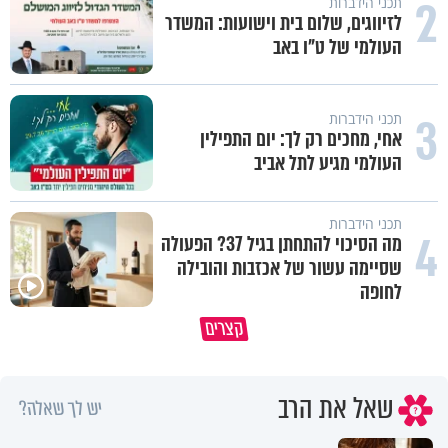
2
תכני הידברות
לזיווגים, שלום בית וישועות: המשדר
העולמי של ט"ו באב
3
תכני הידברות
אחי, מחכים רק לך: יום התפילין
העולמי מגיע לתל אביב
תכני הידברות
4
מה הסיכוי להתחתן בגיל 37? הפעולה
שסיימה עשור של אכזבות והובילה
לחופה
עם קטן שמצליח לשאת תורה ענ
קצרים
תעצום לרגע את העינים ותגיד תודה
- כיצד?
שאל את הרב
יש לך שאלה?