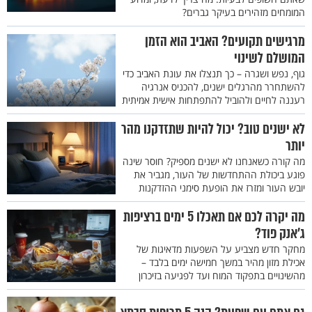
המומחים מזהירים בעיקר גברים?
מרגישים תקועים? האביב הוא הזמן
המושלם לשינוי
גוף, נפש ושגרה – כך תנצלו את עונת האביב כדי
להשתחרר מהרגלים ישנים, להכניס אנרגיה
רעננה לחיים ולהוביל להתפתחות אישית אמיתית
לא ישנים טוב? יכול להיות שתזדקנו מהר
יותר
מה קורה כשאנחנו לא ישנים מספיק? חוסר שינה
פוגע ביכולת ההתחדשות של העור, מגביר את
יובש העור ומזרז את הופעת סימני ההזדקנות
מה יקרה לכם אם תאכלו 5 ימים ברציפות
ג'אנק פוד?
מחקר חדש מצביע על השפעות מדאיגות של
אכילת מזון מהיר במשך חמישה ימים בלבד –
מהשינויים בתפקוד המוח ועד לפגיעה בזיכרון