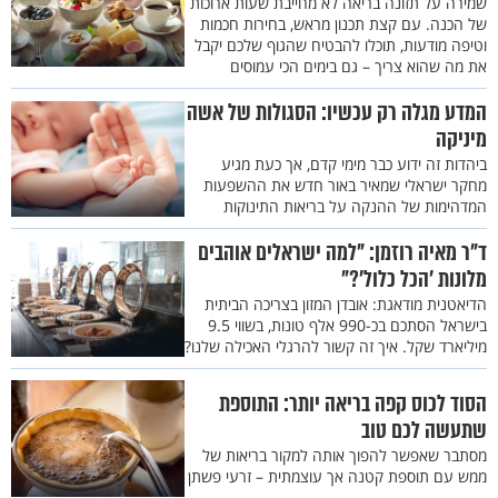
שמירה על תזונה בריאה לא מחייבת שעות ארוכות
של הכנה. עם קצת תכנון מראש, בחירות חכמות
וטיפה מודעות, תוכלו להבטיח שהגוף שלכם יקבל
את מה שהוא צריך – גם בימים הכי עמוסים
המדע מגלה רק עכשיו: הסגולות של אשה
מיניקה
ביהדות זה ידוע כבר מימי קדם, אך כעת מגיע
מחקר ישראלי שמאיר באור חדש את ההשפעות
המדהימות של ההנקה על בריאות התינוקות
ד"ר מאיה רוזמן: "למה ישראלים אוהבים
מלונות 'הכל כלול'?"
הדיאטנית מודאגת: אובדן המזון בצריכה הביתית
בישראל הסתכם בכ-990 אלף טונות, בשווי 9.5
מיליארד שקל. איך זה קשור להרגלי האכילה שלנו?
הסוד לכוס קפה בריאה יותר: התוספת
שתעשה לכם טוב
מסתבר שאפשר להפוך אותה למקור בריאות של
ממש עם תוספת קטנה אך עוצמתית – זרעי פשתן