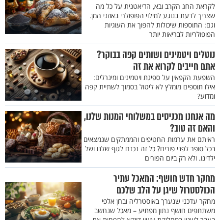
לקראת החג הקרב ובא, הדיאטנית על כל מה
שצריך לדעת בנוגע למילוי הפופולרי באוזני המן.
וגם: התוספות שיכולות להפוך את העוגיות
הפופולריות לבריאות יותר
נוטלים ויטמינים ושותים קפה בבוקר?
אתם חייבים לקרוא את זה
השפעת הקפאין על ספיגת ויטמינים ומינרלים:
אילו תוספים מומלץ לא ליטול בסמוך לשתיית קפה
ומדוע?
מה אנחנו מכניסים במשלוחי המנות שלנו,
והאם זה טוב?
ראיתם את ערמות החטיפים והממתקים שנמצאים
בכל סופר לפני פורים? כל זה נכנם לגוף שלנו ושל
ילדינו. ולא רק ביום הפורים
מחקר חדש חושף: המאכל עתיר
הכולסטרול שיגן על הלב שלכם
מחקר עדכני שנערך באוסטרליה ובחן אלפי
משתתפים חושף נתון מפתיע – מאכל שנחשב
בעבר לשנוי במחלוקת עשוי דווקא להפחית את