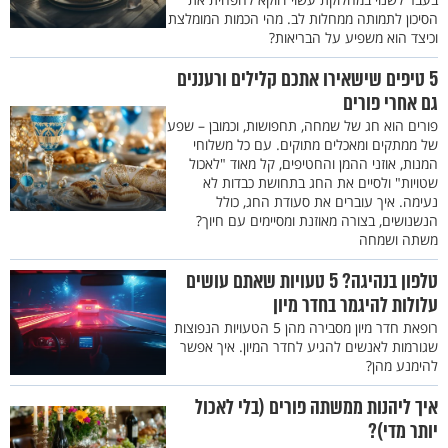
הסיכון לתמותה ממחלות לב. מהי הכמות המומלצת
וכיצד הוא משפיע על הבריאות?
5 טיפים שישאירו אתכם קלילים ורעננים
גם אחרי פורים
פורים הוא חג של שמחה, תחפושות, וכמובן – שפע
של ממתקים ומאכלים מתוקים. עם כל משלוחי
המנות, אוזני ההמן והחטיפים, קל מאוד "לאכול
שטויות" ולסיים את החג בתחושת כבדות לא
נעימה. איך עוברים את סעודת החג, כולל
הנשנושים, בצורה מאוזנת ומסיימים עם חיוך?
משתה ושמחה
טלפון בנהיגה? 5 טעויות שאתם עושים
עלולות להיגמר בחדר מיון
רופאת חדר מיון מסבירה מהן 5 הטעויות הנפוצות
שגורמות לאנשים להגיע לחדר המיון. איך אפשר
להימנע מהן?
איך ליהנות ממשתה פורים (בלי לאכול
יותר מדי)?