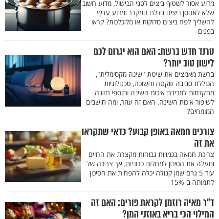
מדוע אסור לשטוף ביצים לפני הבישול, מדוע חשוב
שלא לאחסן ביצים בדלת המקרר ומדוע עדיף
להשליך לפח ביצים סדוקות או מלוכלכות? קראו
בפנים
טרנד חדש ברשת: האם הוא יגרום לכם
לישון טוב יותר?
ברשת מאמצים את שיטת "שינה מקסימלית",
הכוללת סביבה שקטה וחשוכה, טכנולוגיות
מתקדמות למדידת איכות השינה ותוספי תזונה
לשיפור איכות השינה. האם זה עוזר, ומה חושבים
המומחים?
צורכים חמאה באופן קבוע? כדאי שתקראו
את זה
צריכת חמאה בכמויות גבוהות מקצרת את החיים
ומעלה את הסיכון למחלות כרוניות, אך צריכה של
עוד 5 גרם שמן קנולה יכלה להפחית את הסיכון
לתמותה ב-15%
ד"ר מאיה רוזמן לקראת פורים: האם זה
המילוי הכי בריא באוזני המן?