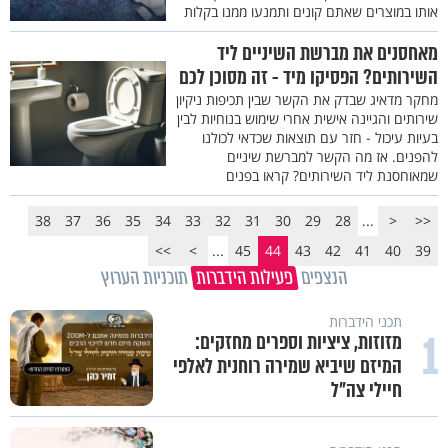
אותו במוצרים שאתם קונים ותמנעו ממנו בקלות
מאחסנים את מברשת השיניים ליד
השירותים? הפסיקו מיד - זה מסוכן לכם
מחקר מדאיג שבדק את הקשר שבין תכיפות ניקיון
שירותים והגיינה אישית אחרי שימוש בנוחיות לבין
בעיות עיכול - חזר עם תוצאות שכדאי לכולנו
להפנים. אז מה הקשר למברשת שיניים
שמאוחסנת ליד השירותים? קראו בפנים
38
37
36
35
34
33
32
31
30
29
28
...
<
<<
>>
>
...
45
44
43
42
41
40
39
הנצפים
פעילות הידברות
תוכניות הערוץ
תכני הידברות
1
מזוזות, ציציות וספרים מחזקים:
המיזם שיביא שמירה רוחנית לאלפי
חיילי צה"ל