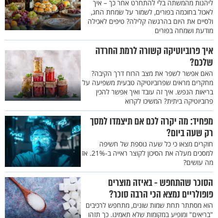
ליהנות מהמשתה בלי להתחרט אחר כך – איך
לאכול בחוכמה בפורים, לשמור על שמחת החג,
ולסיים את היום בהרגשה קלילה? טיפים לאכילה
מודעת ושמחה בפורים
איך פרוביוטיקה קשורה לרמת החרדה
שלכם?
האם אפשר לשפר את מצב הרוח דרך הקיבה?
מחקרים מראים שפרוביוטיקה טבעית משפיעה על
בריאות הנפש. איך זה עובד ואיך אפשר להכין
פרוביוטיקה ביתית? המשיכו לקרוא
מפחיד: מה יקרה לכם אם תיצמדו למסך
רק שעה ביום?
חוקרים מצאו כי כל שעה נוספת של חשיפה
למסכים מעלה את הסיכון לקוצר ראייה ב-21%. אז
מה עושים?
הסוכר שהתחפש - באיזה מוצרים
פופולריים נמצא הכי הרבה סוכר?
הוא מסתתר תחת שמות שונים, מתחפש לרכיבים
"בריאים" ומופיע במקומות שלא תאמינו. כך תזהו