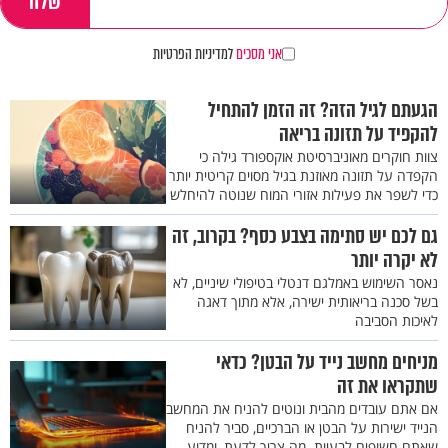
אני מסכים
למדיניות הפרטיות
הגעתם לגיל הזה? זה הזמן להתחיל
להקפיד על תזונה בריאה
צוות חוקרים מאוניברסיטת אוקספורד גילה כי
הקפדה על תזונה מאוזנת בגיל מסוים קריטית יותר
כדי לשפר את פעילות אזורי המוח שנוטה להיחלש
גם לכם יש סתימה בצבע כסף? בקרוב, זה
לא יקרה יותר
נאסר השימוש באמלגם דנטלי בטיפולי שיניים, לא
בשל סכנה בריאותית ישירה, אלא מתוך דאגה
לאיכות הסביבה
מניחים מחשב נייד על הבטן? כדאי
שתקראו את זה
אם אתם עובדים מהבית ונוטים להניח את המחשב
הנייד ישירות על הבטן או הברכיים, סביר להניח
שאתם חשופים לבעיות. מה צריך לדעת, ומדוע