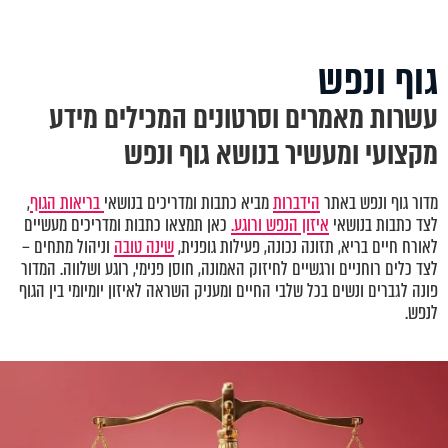
גוף ונפש
עשרות מאמרים וסרטונים המכילים מידע
מקצועי ומעשיר בנושא גוף ונפש
מדור גוף ונפש באתר
הידברות
מביא כתבות ומדריכים בנושאי
בריאות הגוף
,
לצד כתבות בנושאי
איזון הנפש ורוגע.
כאן תמצאו כתבות ומדריכים מעשיים
לאורח חיים בריא, תזונה נכונה, פעילות גופנית,
שינה טובה
וניהול מתחים –
לצד כלים רוחניים ורגשיים לחיזוק האמונה, חוסן פנימי, רוגע ושלווה. המדור
פונה לגברים ונשים בכל שלבי החיים ומעניק השראה לאיזון יומיומי בין הגוף
לנפש.