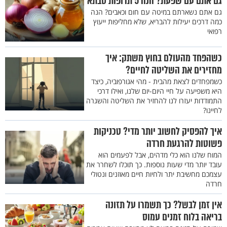
גם אתם עם שפעת? הנה 5 תרופות סבתא
גם אתם נשארתם במיטה עם חום וכאבים? הנה
כמה דרכים יעילות להבריא, שלא מחליפות ייעוץ
רפואי
כשהפחד מהעולם בחוץ משתק: איך
מחזירים את השליטה לחיים?
כשמפחדים לצאת מהבית - מהי אגורפוביה, כיצד
היא משפיעה על חיי היום-יום שלנו, ואילו דרכי
התמודדות יעזרו לנו להחזיר את השליטה והשגרה
לחיינו?
איך להפסיק לחשוב יותר מדי? טכניקות
פשוטות להרגעת חרדה
המוח שלנו הוא כלי מדהים, אבל לפעמים הוא
עובד יותר מדי שעות נוספות. כך תוכלו לשחרר את
עצמכם מחשיבת יתר ולחיות חיים מאוזנים ונטולי
חרדה
אין זמן לבשל? כך תשמרו על תזונה
בריאה בלוח זמנים עמוס