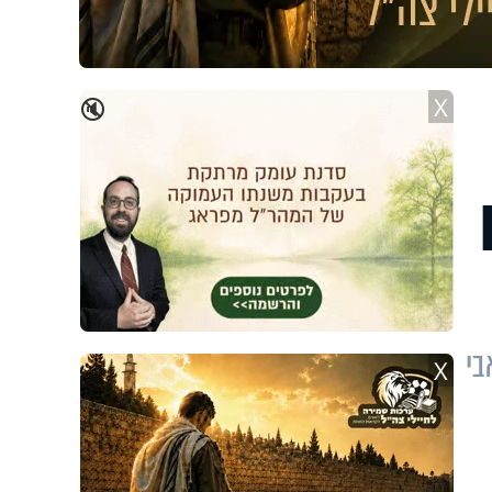
X
🔇
בי
X