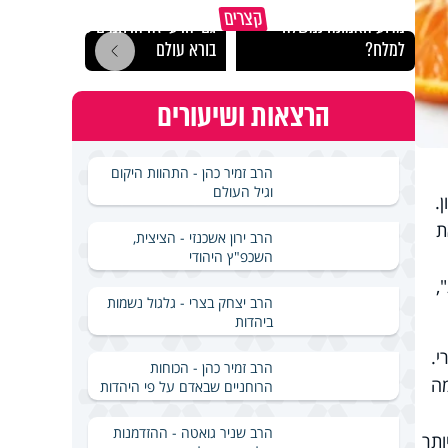
קצרים
מדוע האמונה נמשלה
גם ׳הרע׳ זה הרחמים של
האם מ
למלח?
בורא עולם
בשבת
הרצאות ושיעורים
הרב זמיר כהן - התהוות היקום
וגיל העולם
ן.
ת
הרב ירון אשכנזי - הציצית,
השכפ"ץ היהודי
,
הרב יצחק בצרי - גלגול נשמות
ביהדות
י.
הרב זמיר כהן - הכוחות
רכת החיסון. בתפוז אחד יש יותר ויטמין C ממה
הרוחניים שבאדם על פי היהדות
הרב שניר גואטה - ההזדמנות
 ויטמין A נספג מהר יותר