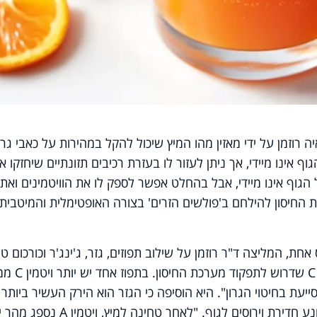
, נשאלה ד"ר מאיה רוזמן על ידי מאזין מהו המיץ שיכול להקל במהירות על כאבי גרו
ף אינו מיידי, אך ניתן לעזור לו בעזרת רכיבים תזונתיים שיחזקו א
הגוף אינו מיידי, אבל בהחלט אפשר לספק לו את הוויטמינים ואת
החיסון להילחם ב'פולשים הזרים' בצורה האופטימלית והמיטבית"
, המליצה ד"ר רוזמן על שילוב תפוזים, גזר, ג'ינג'ר וכורכום טר
"התפוזים מכילים כמות עצומה של ויטמין C שדרוש לתפקוד מע
ייעת בחיטוי הגרון". היא הוסיפה כי הגזר הוא הירק העשיר ביותר
בוויטמין A, שמחזק את מערכת החיסון ומונע חדירת וירוסים לגוף. "לאחר טחינה למיץ,