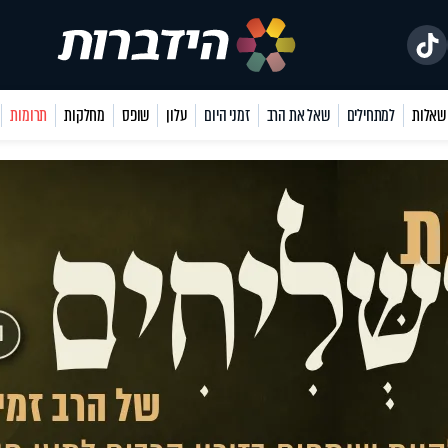
למתחילים
שאל את הרב
זמני היום
עלון
שופס
מחלקות
תרומות