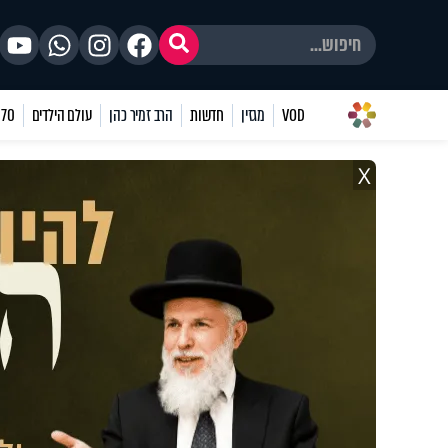
VOD
מגזין
חדשות
הרב זמיר כהן
עולם הילדים
70 שאלות
X