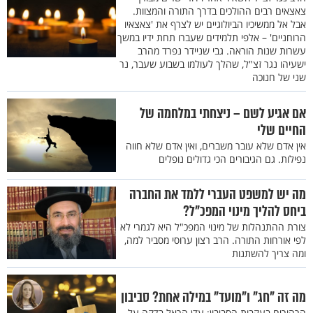
צאצאים רבים ההולכים בדרך התורה והמצוות.
אבל אל ממשיכיו הביולוגיים יש לצרף את 'צאצאיו
הרוחניים' – אלפי תלמידים שעברו תחת ידיו במשך
עשרות שנות הוראה. גבי שניידר נפרד מהרב
ישעיהו נגר זצ"ל, שהלך לעולמו בשבוע שעבר, נר
שני של חנוכה
אם אגיע לשם – ניצחתי במלחמה של
החיים שלי
אין אדם שלא עובר משברים, ואין אדם שלא חווה
נפילות. גם הגיבורים הכי גדולים נופלים
מה יש למשפט העברי ללמד את החברה
ביחס להליך מינוי המפכ"ל?
צורת ההתנהלות של מינוי המפכ"ל היא לגמרי לא
לפי אורחות התורה. הרב רצון ערוסי מסביר למה,
ומה צריך להשתנות
מה זה "חג" ו"מועד" במילה אחת? סביבון
הרהורים בעקבות הסביבון: עדן הראל בדקה על