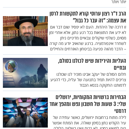
יותר ויותר
הרב ד"ר רצון ערוסי קורא לתקשורת לרסן
את עצמה: "זה עבר כל גבול"
זו דרכה של היהדות. העם לא יפסיד שום דבר אם
לא ידע את התוצאות בכל רגע נתון, אלא אחרי זמן
מסוים, כשלפי שיקולים צבאיים מדיניים ניתן
לשחרר אינפורמציה. ברגע שהאויב יודע מה קורה
– הדבר מהווה פגיעה בביטחון האזרחים והחיילים
העליות והירידות שיש לכולנו בסולם,
ובחיים
חלום הסולם של יעקב אבינו מזכיר לנו שכולנו
צריכים להיות תמיד בתנועה של עליה, כדי להגיע
לדמותנו החקוקה בכסא הכבוד
הבחירות ברשויות המקומיות, ירושלים
שלי: 3 שעות של חשבון נפש ומהפך אחד
דרמטי
לילה מתוח ברחובות ירושלים, כאשר עתידה של
עיר הקודש נתון בסימן שאלה. את המתח אפשר
היה למשש בסכין. לא רבים ישנו בשלווה הלילה