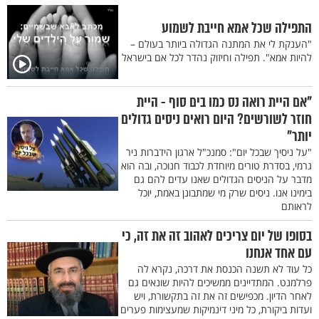
התפילה שכל אמא חייבת לשמוע
"הענקת לי את המתנה הגדולה ביותר בעולם –
להיות אמא". תפילה וחיזוק נהדר לכל אם בישראל
"אם היית רואה נס כמו בים סוף - היית
חוזר לשורשים? היום רואים ניסים גדולים
יותר"
"על ניסיך שבכל יום": סמנכ"ל ארגון הידברות ניר
גרמי, בסדרת טורים מיוחדת לכבוד חנוכה, ובה הוא
מדבר על הניסים הגדולים שאנו עדים להם גם
בימינו אנו. ניסים שרק מי שמתבונן באמת, יוכל
לראותם
בסופו של יום צריכים לאהוב זה את זה, כי
עם אחד אנחנו
כל עוד לא תשנה הכנסת את דרכה, נקרא לה
פרלמנט. המתדיינים ממשיכים להיות שונאים גם
לאחר הדיון. מכפישים זה את זה בתקשורת, ויש
ועדות ביקורת, כל מיני דינמיקות שמעצימות פערים