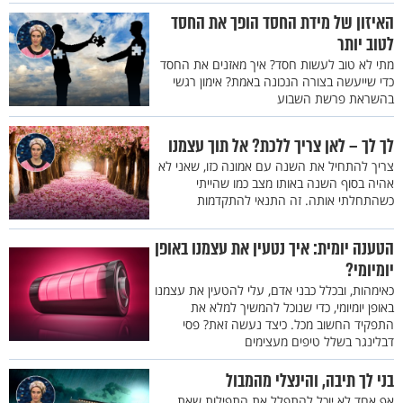
האיזון של מידת החסד הופך את החסד
לטוב יותר
מתי לא טוב לעשות חסד? איך מאזנים את החסד
כדי שייעשה בצורה הנכונה באמת? אימון רגשי
בהשראת פרשת השבוע
לך לך – לאן צריך ללכת? אל תוך עצמנו
צריך להתחיל את השנה עם אמונה כזו, שאני לא
אהיה בסוף השנה באותו מצב כמו שהייתי
כשהתחלתי אותה. זה התנאי להתקדמות
הטענה יומית: איך נטעין את עצמנו באופן
יומיומי?
כאימהות, ובכלל כבני אדם, עלי להטעין את עצמנו
באופן יומיומי, כדי שנוכל להמשיך למלא את
התפקיד החשוב מכל. כיצד נעשה זאת? פסי
דבלינגר בשלל טיפים מעצימים
בני לך תיבה, והינצלי מהמבול
אף אחד לא יוכל להתפלל את התפילות שאת