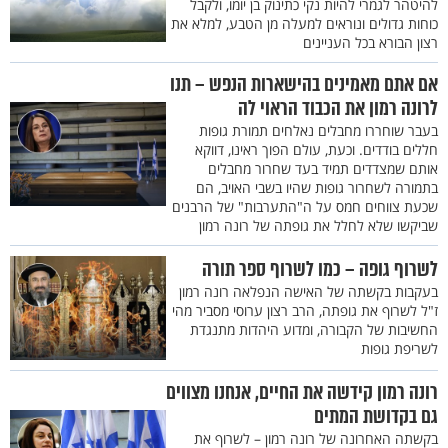
להיטהר לגמרי להיות נקי כתינוק בן יומו, ולקבל
כוחות גדולים ונוראים למעלה מן הטבע, למלא את
רצון הבורא בכל העניינים
אם אתם מאמינים בהישארות הנפש – תנו
לרונה רמון את הכבוד הראוי לה
בעבר שוחררו מחבלים נאלחים תמורת גופות
חללים בודדים. וכעת, עולם הפוך ראינו, דווקא
אותם שמצדדים תמיד בעד שחרור מחבלים
בתמורה לשחרור גופות שהיו בשבי האויב, הם
שכעת צווחים חמס על ה"התערבות" של הרבנים
שביקשו שלא לחלל את גופתה של רונה רמון
לשרוף גופה – כמו לשרוף ספר תורה
בעקבות בקשתה של האישה הנפלאה רונה רמון
ז"ל לשרוף את גופתה, הרב רצון ערוסי מסביר מהי
החשיבות של הקבורה, ומדוע היהדות מתנגדת
לשריפת גופות
רונה רמון קידשה את החיים, אנחנו מצווים
גם בקדושת המתים
בקשתה האחרונה של רונה רמון – לשרוף את