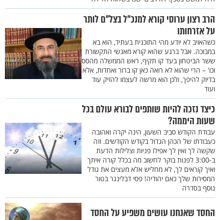
הרב רצון ערוסי קורא למנכ"ל בצל"ם לותר
על אזרחותו
כשהאויב לא יודע מהי התוכנית בעתיד, הוא בא
במבוכה. אבל ברגע שהוא קורא מאנשי התקשורת
ששר הביטחון בעד קו תקיף, ראש הממשלה מהסס
וכו' – הרי שהוא לא רואה כאן קו ברור ואחדות, אלא
בדיוק להיפך, ולכן הוא מרשה לעצמו להזיק עוד
ועוד
כיצד נזכה להיות שותפים לבורא עולם בכל
שעות היממה?
עבודת הקודש סביב השעון, הינה יקרה ואהובה
כעבודתו של הכהן הגדול בקודש הקודשים. וזה
שקשה לך ואין לך אפילו פניות וצלילות הדעת
ב-3:00 לפנות בוקר לחשוב מה בכלל קורה איתך
ואיך קוראים לך, לא מחליש אלא מעצים את גודל
המסירות שלך כאם יהודיה! פסי דבלינגר בטור
נוסף בסדרה
החסד שאנחנו עושים משפיע על החסד