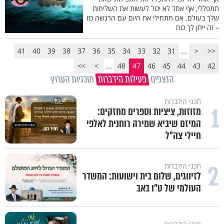
תתפללי, אף אחד לא יכול לעשות את השליחות
שלך בעולם. אם תתחילי את היום עם הרגשה כזו
– זה ייתן לך כוח
41
40
39
38
37
36
35
34
33
32
31
...
<
<<
>>
>
...
48
47
46
45
44
43
42
הנצפים
פעילות הידברות
תוכניות הערוץ
תכני הידברות
1
מזוזות, ציציות וספרים מחזקים:
המיזם שיביא שמירה רוחנית לאלפי
חיילי צה"ל
2
תכני הידברות
לזיווגים, שלום בית וישועות: המשדר
העולמי של ט"ו באב