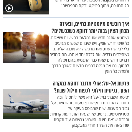
חג החנוכה, מתוך פרויקט "דקה מהפרשה"
איך רוכשים מיומנויות בחיים, ובאיזה
מבחן הציון גבוה יותר דווקא כשנכשלים?
כשמגיע אתגר חדש את נמלאת בחששות ושאלות.
כל שינוי דורש אומץ, ויש שינויים שפשוט מגיעים
בלי לבקש רשות, ואת מרגישה לא מוכנה אליהם.
כשהילדים גדלים, את גדלה יחד איתם. הם לומדים
דברים חדשים שאת כבר התנסית בהם ויכולה
לתמוך. גם את מגלה דברים חדשים לאורך הדרך
ולומדת כל הזמן
פרשת אל-על: אולי מדובר דווקא במקרה
הפוך, בניסיון חילוני לכפות חילול שבת?
'טיסת השבת' באל-על היא משל ליחס לו זוכה
החברה החרדית בתקשורת: טענות והשמצות על
גבול הגזענות, שיח שמבוסס בעיקר על
סטריאוטיפים, נרטיב של שנאת הזר, דעות קדומות
והרבה שנאת חינם. השבוע נרשמה עוד תקרית
שהוציאה את השד החרדי מהבקבוק