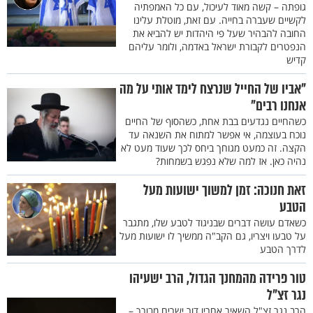
גופתה – קשה מאוד לעיכול, עם כל האמפתיה
לקשיים שעברה בחייה. עם זאת, מוטלת עלינו
החובה להבהיר שעל פי היהדות יש להביא את
הנפטרים לקבורת ישראל באדמה, ולומר עליהם
קדיש
"אביו של החייל שנרצח לימד אותי על מה
אנחנו רבים"
כשהחיים נגדעים בבת אחת, כשהסוף של החיים
נוכח בעוצמה, אי אפשר למתוח את השנאה עד
הקצה. זה כמעט מגוחך ביחס לכך שעוד מעט לא
נהיה כאן. אז למה שלא נפגש בשמחות?
זאת חנוכה: זמן למשוך ישועות מעל
הטבע
כשאדם עושה דברים שבניגוד לטבע שלו, מתגבר
על טבעו ויצריו, גם הקב"ה ממשיך לו ישועות מעל
לדרך הטבע
טור פרידה מהמחנך הגדול, הרב ישעיהו
נגר זצ"ל
הרב נגר זצ"ל השאיר אחריו דור ישרים מבורך –