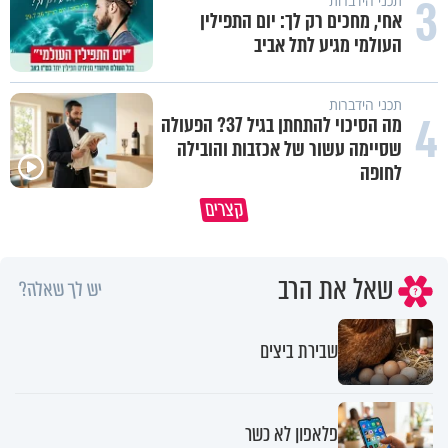
3
תכני הידברות
אחי, מחכים רק לך: יום התפילין
העולמי מגיע לתל אביב
תכני הידברות
4
מה הסיכוי להתחתן בגיל 37? הפעולה
שסיימה עשור של אכזבות והובילה
לחופה
משפחת מתן משתפת בהתמודדות עם
האמונה האמיתית בבורא עולם ה
קצרים
התסמונת של הבת יעלי
לדעת לקבל גם לא
שאל את הרב
יש לך שאלה?
שבירת ביצים
פלאפון לא כשר