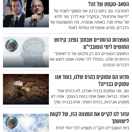
הסאב-טקסט של זה?
לאחרונה עזב נחום ברנע את המוסף לשבת של
"ידיעות אחרונות", ובמקביל יצא לדרך טור חדש
של עמית סגל, באותה אכסניה. מה המשמעות של
הדברים, ומדוע אימפריות נופלות לאט?
האוצרות הרוחניים שבתוך גופנו: קידוש
החושים לימי השובבי"ם
החושים הגופניים הם רק מלבוש של ה"חושים"
הרוחניים שלנו. נתפלל לה' שיזכה אותנו לחוש את
הדברים הנכונים
מדוע הם עסוקים בהרס שלנו, בעוד אנו
עסוקים בבנייה?
טוב, אנו עסוקים בבניה אצלנו, לא בהרס אצל
האחר. כנראה שאם אתה בטוח בעצמך, אתה לא
משקיע אנרגיות, בהרס האחר, אלא בבנייה שלך
עזור לנו לקיים את המצווה הזו, של לקוות
לישועתך
בימי השובבי"ם הקב"ה משפיע לכל יהודי יכולת