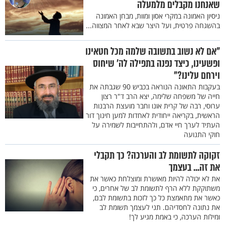
שאנחנו מקבלים מלמעלה
ניסיון האמונה במקרי אסון ומוות, מבחן האמונה
בהשגחה פרטית, ועל היצר שבא לאחר המצווה...
"אם לא נשוב בתשובה שלמה מכל חטאינו
ופשעינו, כיצד נפנה בתפילה לה׳ שיחוס
וירחם עלינו?"
בעקבות התאונה הנוראה בכביש 90 שגבתה את
חייה של משפחה שלימה, יצא הרב ד"ר רצון
ערוסי, רבה של קרית אונו וחבר מועצת הרבנות
הראשית, בקריאה ייחודית לאחדות למען חינוך דור
העתיד לערך חיי אדם, ולהתחייבות לשמירה על
חוקי התנועה
זקוקה לתשומת לב והערכה? כך תקבלי
את זה... בעצמך
את לא יכולה להיות מאושרת ומוצלחת כאשר את
משתוקקת ללא הרף לתשומת לב של אחרים, כי
כאשר את מתאמצת כל כך לזכות בתשומת לבם,
את נתונה לחסדיהם. תני לעצמך תשומת לב
ומילות הערכה, כי באמת מגיע לך!