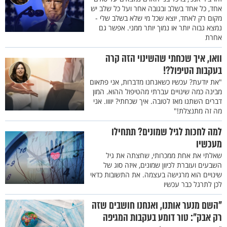
אחד, כל אחד בשלב ובגובה אחר ועל כל שלב יש
מקום רק לאחד, יוצא שכל מי שלא בשלב שלי -
נמצא גבוה יותר או נמוך יותר ממני. אפשר גם
אחרת
וואו, איך שכחתי שהשינוי הזה קרה
בעקבות הטיפול?!
"את יודעת? עכשיו כשאנחנו מדברות, אני פתאום
מבינה כמה שינויים עברתי מהטיפול ההוא. המון
דברים השתנו מאז לטובה. איך שכחתי? יוווו. אני
מה זה מתנצלת!"
למה לחכות לגיל שמונים? תתחילו
מעכשיו
שאלתי את אחת ממכרותי, שחצתה את גיל
השבעים ועוברת לכיוון שמונים, איזה סוג של
שינויים הוא מרגישה בעצמה. את התשובות כדאי
לכן לתרגל כבר עכשיו
"השם מנער אותנו, ואנחנו חושבים שזה
רק אבק": טור דומע בעקבות המגיפה