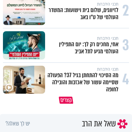
2
תכני הידברות
לזיווגים, שלום בית וישועות: המשדר
העולמי של ט"ו באב
3
תכני הידברות
אחי, מחכים רק לך: יום התפילין
העולמי מגיע לתל אביב
תכני הידברות
4
מה הסיכוי להתחתן בגיל 37? הפעולה
שסיימה עשור של אכזבות והובילה
לחופה
לפעמים המערכת מפספסת את הלב
מותר לנשוף על בוטנים כדי להעי
קצרים
של הילדים שלנו
את הקליפות בשבת? 🥜
שאל את הרב
יש לך שאלה?