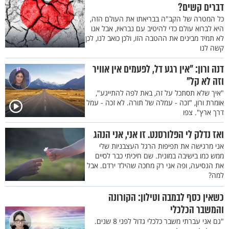
דברים קשים?
כל המטרה של הקב"ה בבריאתו את העולם הזה,
היא לברוא עולם כדי להיטיב עם נבראיו, אבל אנו
לא תמיד מבינים את ההטבה הזו, ולכן כואב לנו, לכן
קשה לנו
דנה ורון: "אין רגע דל, לפעמים אין אוויר
וזה לא קל"
"איך שלא תסתכל על זה, באת לפה להתייגע",
אומרת ורון, "זכה - עמלה של תורה. לא זכה - עמל
דרך ארץ". צפו
ואז נדלק לי הפלורסנט. זו אני, אני הנהג
אני מרגישה את תפיפות הרגל העצבניות שלי
ממש כמו בישיבה במונית. שם חיכיתי כבר לסיים
את הנסיעה, ופה אני רק מחכה שהילד ירדם. אבל
למה?
כשאין כסף לבמבה וטילון: הקורונה
והמשבר הכלכלי
"גם אני עברתי משבר כלכלי גדול לפני 8 שנים.