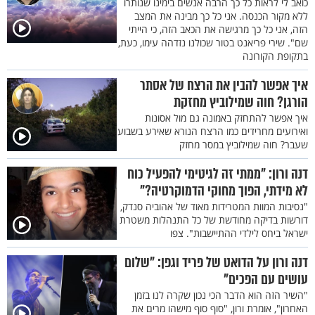
כואב לי לראות כל כך הרבה אנשים בימינו שנותרו
ללא מקור הכנסה. אני כל כך מבינה את המצב
הזה, אני כל כך מרגישה את הכאב הזה, כי הייתי
שם". שירי פריאנט בטור שכולנו נזדהה עימו, כעת,
בתקופת הקורונה
איך אפשר להבין את הרצח של אסתר
הורגן? חוה שמילוביץ מחזקת
איך אפשר להתחזק באמונה גם מול אסונות
ואירועים מחרידים כמו הרצח הנורא שאירע בשבוע
שעבר? חוה שמילוביץ במסר מחזק
דנה ורון: "ממתי זה לגיטימי להפעיל כוח
לא מידתי, הפוך מחוקי הדמוקרטיה?"
"נסיבות המוות המטרידות מאוד של אהוביה סנדק,
דורשות בדיקה מחודשת של כל התנהלות משטרת
ישראל ביחס לילדי ההתיישבות". צפו
דנה ורון על הדואט של פריד וגפן: "שלום
עושים עם הפכים"
"השיר הזה הוא הדבר הכי נכון שקרה לנו בזמן
האחרון", אומרת ורון, "סוף סוף מישהו מרים את