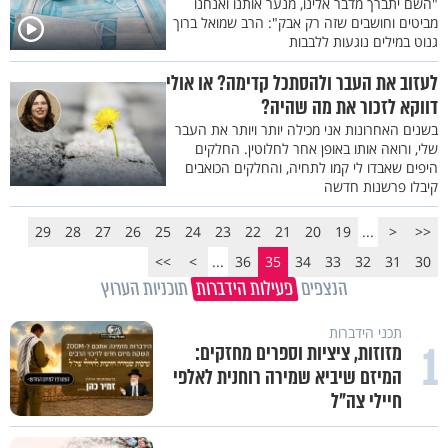
"השם יתברך מדבר אלינו, מנער אותנו ואנחנו
מביטים וחושבים שזה רק אבק": הרב שמואל ברוך
גנוט במילים נוגעות ללבבות
לעזוב את העבר ולהסתכל קדימה? או אולי
דווקא לזכור את מה שהיה?
בשנים האחרונות אני מכילה יותר ויותר את העבר
שלי, ורואה אותו באופן אחר לחלוטין. החלקים
היפים שאבדו לי קמו לתחיה, והחלקים הכואבים
קיבלו פרשנות חדשה
29
28
27
26
25
24
23
22
21
20
19
...
<
<<
>>
>
...
36
35
34
33
32
31
30
הנצפים
פעילות הידברות
תוכניות הערוץ
תכני הידברות
1
מזוזות, ציציות וספרים מחזקים:
המיזם שיביא שמירה רוחנית לאלפי
חיילי צה"ל