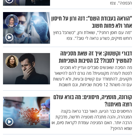
הכפפה". צפו
"הוראה בעבודת השם": דנה ורון על חיסון
אחר ולא פחות חשוב
"מה עם חוסן רוחני?", שואלת ורון, "כשהכל בחוץ
רוחש מזיקים, כשרע נראה לי טוב?". צפו
דבורי וקשטוק: איך זה שאת מסכימה
להמשיך לסבול? 12 הסיבות השכיחות
מה הסיבה שאנשים סובלים ועדיין לא מוכנים
לפנות לעזרה מקצועית? מה גורם להם להישאר
תקועים, להתמודד עם קשיים ובעיות, ולא לעשות
עם זה משהו? 12 סיבות שכיחות, וגם תשובות
קורונה, מוטציה, חיסונים: מה בורא עולם
רוצה מאיתנו?
החיסונים כבר הגיעו, האור כבר נראה בקצה
המנהרה, והנה מתגלה מוטציה חדשה, מדבקת
הרבה יותר. האם המגיפה עומדת לקראת סיום, או
שמא ההיפך?