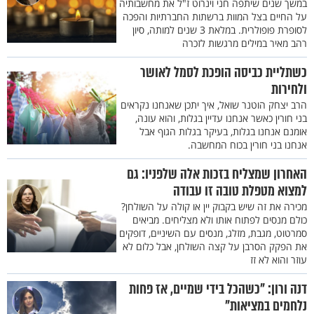
במשך שנים שיתפה חני וינרוט ז"ל את מחשבותיה
על החיים בצל המוות ברשתות החברתיות והפכה
לסופרת פופולרית. במלאת 3 שנים למותה, סיון
רהב מאיר במילים מרגשות לזכרה
כשתליית כביסה הופכת לסמל לאושר
ולחירות
הרב יצחק הוטנר שואל, איך יתכן שאנחנו נקראים
בני חורין כאשר אנחנו עדיין בגלות, והוא עונה,
אומנם אנחנו בגלות, בעיקר בגלות הגוף אבל
אנחנו בני חורין בכוח המחשבה.
האחרון שמצליח בזכות אלה שלפניו: גם
למצוא מטפלת טובה זו עבודה
מכירה את זה שיש בקבוק יין או קולה על השולחן?
כולם מנסים לפתוח אותו ולא מצליחים. מביאים
סמרטוט, מגבת, מזלג, מנסים עם השיניים, דופקים
את הפקק הסרבן על קצה השולחן, אבל כלום לא
עוזר והוא לא זז
דנה ורון: "כשהכל בידי שמיים, אז פחות
נלחמים במציאות"