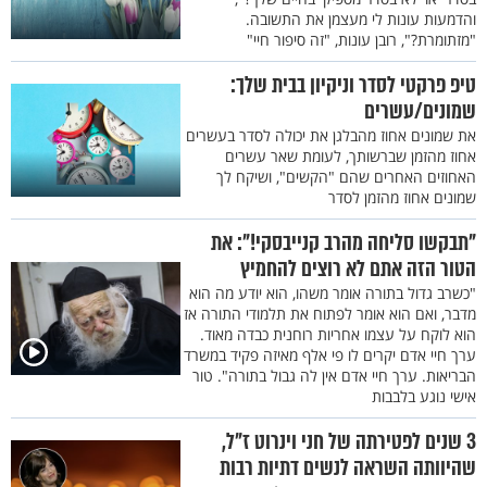
והדמעות עונות לי מעצמן את התשובה.
"מזתומרת?", רובן עונות, "זה סיפור חיי"
טיפ פרקטי לסדר וניקיון בבית שלך:
שמונים/עשרים
את שמונים אחוז מהבלגן את יכולה לסדר בעשרים
אחוז מהזמן שברשותך, לעומת שאר עשרים
האחוזים האחרים שהם "הקשים", ושיקח לך
שמונים אחוז מהזמן לסדר
"תבקשו סליחה מהרב קנייבסקי!": את
הטור הזה אתם לא רוצים להחמיץ
"כשרב גדול בתורה אומר משהו, הוא יודע מה הוא
מדבר, ואם הוא אומר לפתוח את תלמודי התורה אז
הוא לוקח על עצמו אחריות רוחנית כבדה מאוד.
ערך חיי אדם יקרים לו פי אלף מאיזה פקיד במשרד
הבריאות. ערך חיי אדם אין לה גבול בתורה". טור
אישי נוגע בלבבות
3 שנים לפטירתה של חני וינרוט ז"ל,
שהיוותה השראה לנשים דתיות רבות