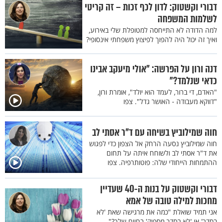
דבורי וקשטוק: לדון לכף זכות – זה קריטי
לשלמות המשפחה
למה הדודה לא התייחסה למטופלת שלי באירוע,
ואיך זה יכול היה להפוך לפיצוץ משפחתי אינסופי?
דנה ורון על הפרשה: "אולי מיעקב אבינו
כדאי שנלמד?"
"האדם, די ברור, לעמד הוא יולד", אומרת ורון,
"דווקא מעבודה - האושר גדל". צפו
חוה שמילוביץ בשיחה עם ד"ר אסתי לב
חוה שמילוביץ נסעה הרחק אל הצפון כדי לפגוש
את ד"ר אסתי לב ולשוחח איתה על תחום
ההתמחות הייחודי שלה: פוטותרפיה. צפו
דבורי וקשטוק על בנות ה-40 שעדיין
מחכות למילה טובה של אמא
אני תמיד שואלת "כמה את מרגישה שאת 'לא
בסדר' או 'לא בסדר מספיק' בחיים שלך?",