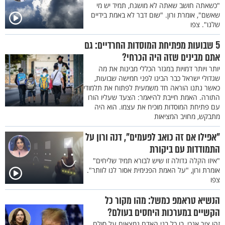
"כשאתה חושב שאתה לא מושגח, תמיד יש מי
שאשם", אומרת ורון. "שום דבר לא באמת בידיים
שלנו". צפו
5 שבועות מפתיחת המוסדות החרדיים: גם
אתם מבינים שזה היה הכרחי?
יותר ויותר דמויות במגזר הכללי מבינות את מה
שגדולי ישראל כבר הבינו לפני חמישה שבועות,
כאשר נתנו הוראה חד משמעית לפתוח את תלמודי
התורה. האמת חייבת להיאמר: הצעד שעליו הורו
עם פתיחת המוסדות מוכיח את עצמו. הוא היה
מתבקש, מחויב המציאות
"אפילו אם זה כואב לפעמים", דנה ורון על
התמודדות עם ביקורת
"איזו הקלה גדולה זו שיש לבורא תמיד שליחים"
אומרת ורון, "על האמת הפנימית אסור לנו לוותר".
צפו
הנשיא טראמפ כמשל: מהו מקור כל
הקשיים במערכות היחסים בעולם?
זהו ציר אנכי, בו כל בני האדם נמצאים על סולם