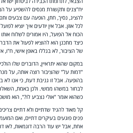
הצבאי, לתרומתו הכבירה לביטחון ישראל.
יח"צנים ותקשורת מנסים להשפיע על הצי
להציג, נסיך, חתן, הופעה עם צבעים ות
לכל אוזן. אבל אין יודעים איך יוציא לפו
הכוח אל הפועל, היו אמורים לשלוח אותו
כיצד מתכנן הוא להוציא לפעול את הדברים
של הציבור, לא בגללו באופן אישי, ח"ו, 
במקום שהוא יתראיין, הדוברים שלו הולכים
"דמות על" שהציבור רוצה אותה, על מנת 
בהופעה. אבל זו גניבת דעת, כי אנו לא ב
לבחור במשהו ממשי. ולכן באמת, השאלה
כשהוא אומר "אולי נצביע לו?", הוא מוש
קל מאוד להגיד שדתיים ולא דתיים צריכי
פנים פוגעים בעיקרים דתיים, ואם המועמד 
אחת, אבל יש עוד הרבה דוגמאות, לאו דו