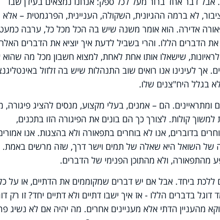
 אבל דבר אחד ברור מעל לכל ספק: אנחנו נמצאים בעידן שבו
בור, לא ברמה ההגיונית, השקולה, העניינית, הפרגמטית – אלא
פאורה אדירה. הוא אומר משנה שיש בה הכל מכל כל, ערבה כמעט
על את הדברים הללו. והרי בשביל לדעת איך יוציא את הדברים האלה
 לראיונות, שישאלו אותו אחת לאחת, למצוא חשבון מכל מה שהוא 
. אך לעינינו אנו רואים שוב התנהלות שיש בה זלזול באינטליגנצ
אלא בגלל היח"צנים שלו
.
 ומתראיינים. הם – אמנים, בעלי מקצוע, מנסים להציג פיגורה, מי
למשוך קולות. לצורך כך הם בונים את הפיגורה הזו בתכנים,
וחרים בדוברים, אנו לא בוחרים בתפאורה ולא בהצגות. אנו אמורים
 של השואל היא שאלה של תמים וישר דרך, שזה מרשים באמת. וא
פע מהתפאורה, ולא מהתוכן הפנימי של הדברים
.
ם ללכת ביחד. אבל אם יש דברים שמקוממים את הדתיים, או על כל
דוגל בדברים הללו - אז איך ישבו דתיים ולא דתיים יחד? זו רק דו
וקא מהעניין הדתי אלא מעניינים אחרים. מה יהיה אם לא נשיג פר