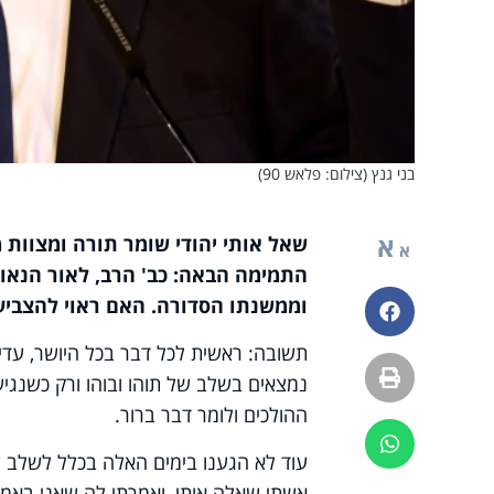
בני גנץ (צילום: פלאש 90)
א
שאל אותי יהודי שומר תורה ומצוות
א
התמימה הבאה
:
כב' הרב, לאור הנאו
וממשנתו הסדורה. האם ראוי להצביע
פייסבוק
תשובה: ראשית לכל דבר בכל היושר, עדיי
הדפסה
נמצאים בשלב של תוהו ובוהו ורק כשנגי
ההולכים ולומר דבר ברור
.
ווטסאפ
עוד לא הגענו בימים האלה בכלל לשלב שבו
אשתי שאלה אותי, ואמרתי לה שאני באמת ע