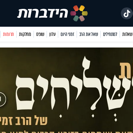
למתחילים
שאל את הרב
זמני היום
עלון
שופס
מחלקות
תרומות