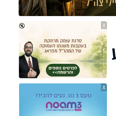
X
🔇
X