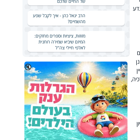
של החיים שלכם
דע
הרב יגאל כהן - איך לקבל שפע
מהשמיים?
מזוזות, ציציות וספרים מחזקים:
המיזם שיביא שמירה רוחנית
לאלפי חיילי צה"ל
ם
ן
X
🔇
ן
יה,
ן