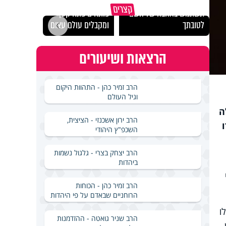
מכילי
קצרים
תשתמש באהבה של השם
פותחים פתח קטן -
במבחן
לטובתך
ומקבלים עולם עצום
ואלתר
הרצאות ושיעורים
הרב זמיר כהן - התהוות היקום
וגיל העולם
ה
הרב ירון אשכנזי - הציצית,
השכפ"ץ היהודי
הרב יצחק בצרי - גלגול נשמות
ביהדות
הרב זמיר כהן - הכוחות
הרוחניים שבאדם על פי היהדות
ו
הרב שניר גואטה - ההזדמנות