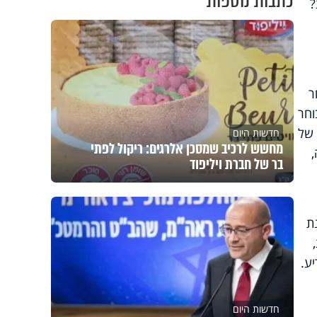
כתבות נוספות
?
ר
וחר
 של
חדשות היום
מחשש לרכיב שמסכן אלרגים: ריקול לפתי
בר של חברת ויליפוד
ת
ע.
חדשות היום