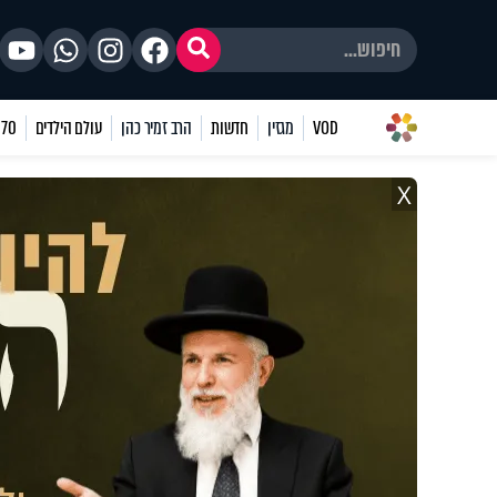
VOD
מגזין
חדשות
הרב זמיר כהן
עולם הילדים
70 שאלות
X