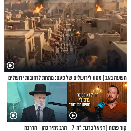
תשעה באב | מסע לירושלים של פעם: מתחת לרחובות ירושלים
קוד פתוח | דניאל ברגר: "ה-7
הרב זמיר כהן - הדרכה