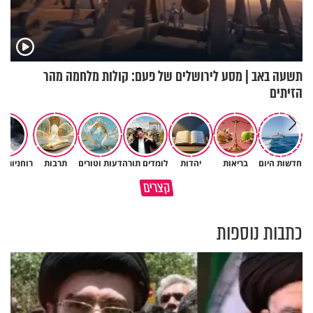
תשעה באב | מסע לירושלים של פעם: קולות מלחמה מהר
הזיתים
חדשות היום
בריאות
יהדות
לומדים תורה
דעות וטורים
תרבות
רוחניות ו
גם ׳הרע׳ זה הרחמים של בורא
קצרים
מדוע האמונה נמשלה למלח?
עולם
כתבות נוספות