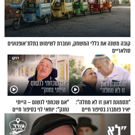
קובה משנה את כללי המשחק, ועוברת לשימוש בתלת־אופנועים
סולאריים
"תסמונת דאון זו לא מחלה":
"אם שכחתי לנשום – הייתי
יאיר פומברג בסיפור חיים
נחנק": יוחאי לוי בסיפור חיים
מעורר השראה
מעורר השראה