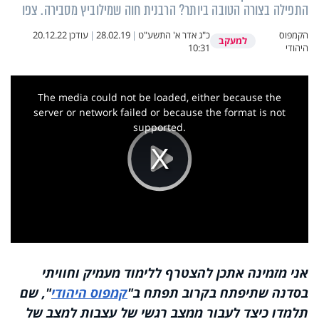
התפילה בצורה הטובה ביותר? הרבנית חוה שמילוביץ מסבירה. צפו
הקמפוס
כ"ג אדר א' התשע"ט
|
28.02.19
|
עודכן
20.12.22
למעקב
היהודי
10:31
This
is
a
The media could not be loaded, either because the
modal
window.
server or network failed or because the format is not
supported.
Play
Video
אני מזמינה אתכן להצטרף ללימוד מעמיק וחוויתי
בסדנה שתיפתח בקרוב תפתח ב"
קמפוס היהודי
", שם
תלמדו כיצד לעבור ממצב רגשי של עצבות למצב של