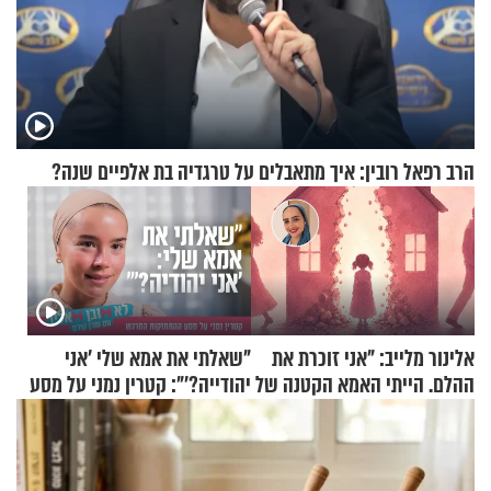
הרב רפאל רובין: איך מתאבלים על טרגדיה בת אלפיים שנה?
אלינור מלייב: "אני זוכרת את
"שאלתי את אמא שלי 'אני
ההלם. הייתי האמא הקטנה של
יהודייה?'": קטרין נמני על מסע
הבית"
ההתחזקות המרגש