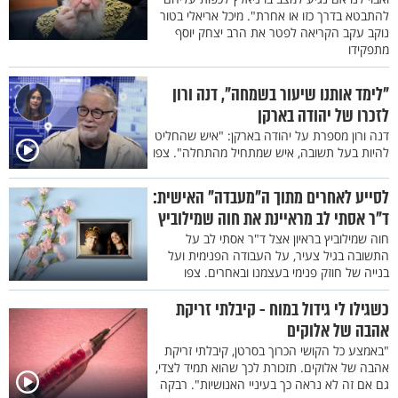
להתבטא בדרך כזו או אחרת". מיכל אריאלי בטור
נוקב עקב הקריאה לפטר את הרב יצחק יוסף
מתפקידו
"לימד אותנו שיעור בשמחה", דנה ורון
לזכרו של יהודה בארקן
דנה ורון מספרת על יהודה בארקן: "איש שהחליט
להיות בעל תשובה, איש שמתחיל מהתחלה". צפו
לסייע לאחרים מתוך ה"מעבדה" האישית:
ד"ר אסתי לב מראיינת את חוה שמילוביץ
חוה שמילוביץ בראיון אצל ד"ר אסתי לב על
התשובה בגיל צעיר, על העבודה הפנימית ועל
בנייה של חוזק פנימי בעצמנו ובאחרים. צפו
כשגילו לי גידול במוח - קיבלתי זריקת
אהבה של אלוקים
"באמצע כל הקושי הכרוך בסרטן, קיבלתי זריקת
אהבה של אלוקים. תזכורת לכך שהוא תמיד לצדי,
גם אם זה לא נראה כך בעיניי האנושיות". רבקה