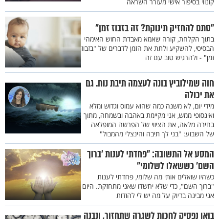
קונווי בסיפור אישי מעורר השראה
"סתם להחזיק תינוקת? זה בזבוז זמן"
בתוך הקלחת, קורה שאמא מאבדת החוש האימהי
הבסיסי, להשקיע ולתת את הזמן לדברים של "בזבוז
זמן" - ולהרגיש טוב עם זה
חוה שמילוביץ בונה לעצמה תיבת נוח. גם
את יכולה
מידי יום, לא משנה כמה שהוא עמוס וגדוש ומלא
ואינסופי ממש, אני מקיימת באהבה ובשמחה, מתוך
בחירה מלאה, את הציווי של הפרשה המופלאה
של השבוע: "בני לך תיבה והינצלי מהמבול"
המסע אל התשובה: "פחדתי לענות ’ברוך
השם’ כששאלו לשלומי"
כשהיו שואלים אותי מה שלומי, פחדתי לענות
"ברוך השם", כדי שלא יחשדו שאני מתחזקת. היום
אני מבינה בדיוק על מה יש לי להודות
בואו נפסיק לחכות לשגרה שתחזור, ונבנה