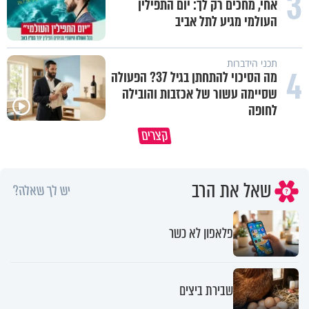
3
אחי, מחכים רק לך: יום התפילין
העולמי מגיע לתל אביב
תכני הידברות
4
מה הסיכוי להתחתן בגיל 37? הפעולה
שסיימה עשור של אכזבות והובילה
לחופה
משפחת מתן משתפת בהתמודדות עם
האמונה האמיתית בבורא עולם ה
קצרים
התסמונת של הבת יעלי
לדעת לקבל גם לא
שאל את הרב
יש לך שאלה?
פלאפון לא כשר
שבירת ביצים