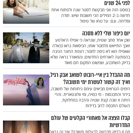
לפני 24 שנים
בפוסט הזה אני מבקשת לסגור שנה ולפתוח אחת
חדשה ב-2 המילים הכי חשובות שיש: תודה
וסליחה. וגם: על כוחו של טיפול
יום כיפור שלי ללא מסכה
שכן אחד סחב שטיח, שנראה כי אפילו ה'אלטע
זאכן' התייאש מלמכור אותו; הכיסאות נראו ככאלה
שאפילו הוא לא ניסה למכור; רצפת החצר הגיבה
בהפתעה לאורחים החדשים; והמאורר נראה שלא
בדיוק השתכנע, שפשוט המקום חם מאוד
מה ההבדל בין איי-רובוט לשואב אבק רגיל,
ואיך זה קשור לעשרת ימי תשובה?
הימים הנוראים מביאים עימם ניחוחות של תשובה,
בירור והתכנסות - מי כפויה, ומי וולונטארית. והרי
היתה זו שנה קצת שנויה והרבה במחלוקת.
העולם התכסה לרוב בדידות
קבלו הצצה אל מאחורי הקלעים של עולם
המדרשיות
מה זו בדיוק מדרשה לבעלות תשובה? איך זה נראה