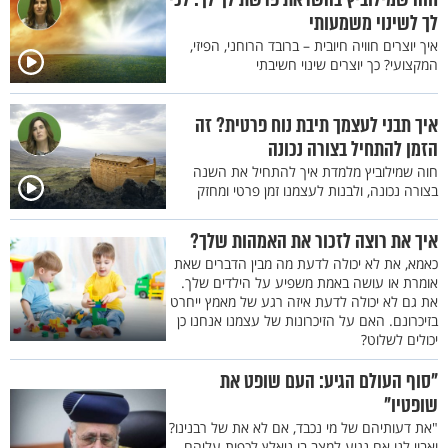
לך לשינוי משמעותי
איך יוצרים חוויה חיובית – ברובד הרוחני, הפיזי,
המקצועי? כך יוצרים שינוי חשיבתי
איך תבני לעצמך תיבת נוח פרטית? זה
הזמן להתחיל בצורה נכונה
חוה שמילוביץ מלמדת איך להתחיל את השנה
בצורה נכונה, ולבנות לעצמנו זמן פרטי ומחזק
איך את רוצה לזכור את האמהות שלך?
כאמא, את לא יכולה לדעת מה מבין הדברים שאת
אומרת או עושה באמת משפיע על הילדים שלך.
את גם לא יכולה לדעת איזה רגע של מאמץ ייחרט
בזיכרונם. האם על הזיכרונות של עצמנו אנחנו כן
יכולים לשלוט?
"סוף העולם הגיע: העם שופט את
שופטיו"
"את דעותיהם של מי נכבד, אם לא את של רבנינו?
ואבוי לנו אם נגיע למצב בו ניאלץ לכפות עליהם