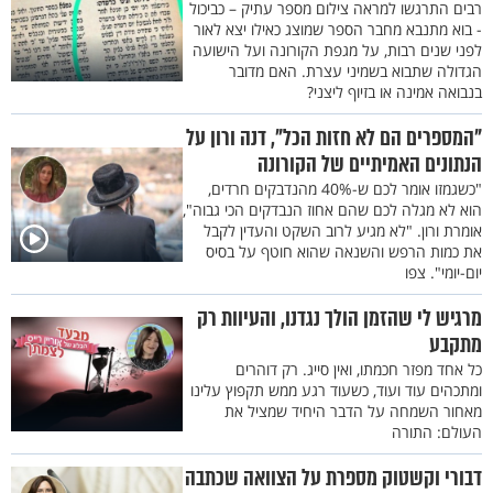
רבים התרגשו למראה צילום מספר עתיק – כביכול
- בוא מתנבא מחבר הספר שמוצג כאילו יצא לאור
לפני שנים רבות, על מגפת הקורונה ועל הישועה
הגדולה שתבוא בשמיני עצרת. האם מדובר
בנבואה אמינה או בזיוף ליצני?
"המספרים הם לא חזות הכל", דנה ורון על
הנתונים האמיתיים של הקורונה
"כשגמזו אומר לכם ש-40% מהנדבקים חרדים,
הוא לא מגלה לכם שהם אחוז הנבדקים הכי גבוה",
אומרת ורון. "לא מגיע לרוב השקט והעדין לקבל
את כמות הרפש והשנאה שהוא חוטף על בסיס
יום-יומי". צפו
מרגיש לי שהזמן הולך נגדנו, והעיוות רק
מתקבע
כל אחד מפזר חכמתו, ואין סייג. רק דוהרים
ומתכהים עוד ועוד, כשעוד רגע ממש תקפוץ עלינו
מאחור השמחה על הדבר היחיד שמציל את
העולם: התורה
דבורי וקשטוק מספרת על הצוואה שכתבה