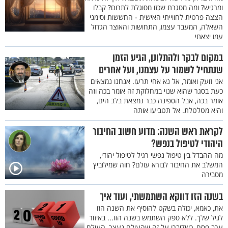
ומרגיש? ומה מסגרת שכזו מסוגלת לתרום? קבלו
הצצה פרטית לחווייתי האישית - החששות וסימני
השאלה, המעבר עצמו, התחושות והאוצר הגדול
עמו יצאתי
במקום לבקר ולהתלונן, הגיע הזמן
שנתחיל לשמור על עצמנו, ועל אחרים
אני זועק ואומר, אל נא אחי תרעו. אנחנו נמצאים
כעת בסגר שהוא שנוי במחלוקת זה אומר בכה וזה
אומר בכה, אבל הספינה כבר נמצאת בלב הים,
והיא מטלטלת. אל תטביעו אותה
לקראת ראש השנה: מדוע חשוב החיבור
היהודי לטיפול בנפש?
מה ההבדל בין טיפול נפשי רגיל לטיפול יהודי,
המשלב את החיבור לבורא עולם? חוה שמילוביץ
מסבירה
בשנה הזו דווקא השתמשתי, ועוד איך
את, כאמא, יכולה בשקט להוסיף את השנה הזו
לגיל שלך. ללא ספק השתמש בשנה הזו... באיזור
ערב פסח, כשדיברו על זה שהעולם נעצר, העולם