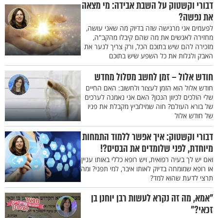
דבורי וקשטוק על השבת אבידה: מי מצאה
את נפשה?
לפעמים אני מרגישה שזה בדיוק מה שאני עושה,
מחזירה לאנשים את מה שהם קיבלו מהקב"ה,
מזכירה להם שיש בתוכם הכל, ורק צריך לנער את
האבק ולגלות את כל השפע שיש בתוכם
חודש אלול – זמן לחשב מסלול מחדש
חודש אלול הוא הזמן לעצור ולחשוב: האם החיים
שלי הולכים לכיוון הנכון? האם אני נאמנה לערכים
של בורא העולם? חוה שמילוביץ מקבלת את פניו
של חודש אלול
דבורי וקשטוק: איך אפשר ללמוד התמחות
מיוחדת, לפני שלומדים את הבסיס?!
ואם יש לך בעיה רפואית, ויש רופא כללי באותו עניין
או רופא שמומחה בדיוק לאותו איבר, למי תפני? ומה
תרצי לדעת שהוא למד?
"אמא, מה זה נקרא לעשות רבן יוחנן בן
זכאי?"