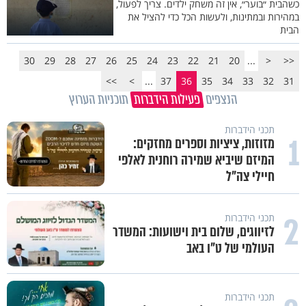
כשהבית ״בוער״, אין זה משחק ילדים. צריך לפעול,
במהירות ובמתינות, ולעשות הכל כדי להציל את
הבית
30
29
28
27
26
25
24
23
22
21
20
...
<
<<
>>
>
...
37
36
35
34
33
32
31
הנצפים
פעילות הידברות
תוכניות הערוץ
תכני הידברות
1
מזוזות, ציציות וספרים מחזקים:
המיזם שיביא שמירה רוחנית לאלפי
חיילי צה"ל
2
תכני הידברות
לזיווגים, שלום בית וישועות: המשדר
העולמי של ט"ו באב
תכני הידברות