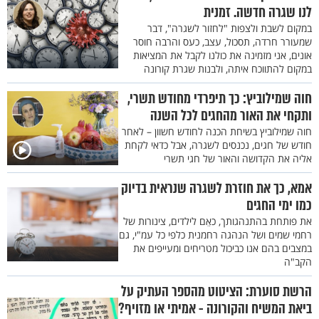
לנו שגרה חדשה. זמנית
במקום לשבת ולצפות "לחזור לשגרה", דבר
שמעורר חרדה, תסכול, עצב, כעס והרבה חוסר
אונים, אני מזמינה את כולנו לקבל את המציאות
במקום להתווכח איתה, ולבנות שגרת קורונה
חוה שמילוביץ: כך תיפרדי מחודש תשרי,
ותקחי את האור מהחגים לכל השנה
חוה שמילוביץ בשיחת הכנה לחודש חשוון – לאחר
חודש של חגים, נכנסים לשגרה, אבל כדאי לקחת
אליה את הקדושה והאור של חגי תשרי
אמא, כך את חוזרת לשגרה שנראית בדיוק
כמו ימי החגים
את פותחת בהתנהגותך, כאֵם לילדים, צינורות של
רחמי שמים ושל הנהגה רחמנית כלפי כל עמ"י, גם
במצבים בהם אנו כביכול מטריחים ומעייפים את
הקב"ה
הרשת סוערת: הציטוט מהספר העתיק על
ביאת המשיח והקורונה - אמיתי או מזויף?