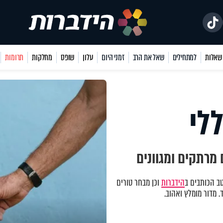
למתחילים
שאל את הרב
זמני היום
עלון
שופס
מחלקות
תרומות
לי
מרתקים ומגוונים
ב הכותבים ב
הידברות
וכן מבחר טורים
 מדור מומלץ ואהוב.