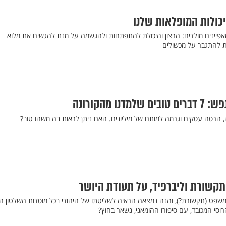
כולות המופלאות שלנו
ברא אותנו הקב"ה, עם 2 מאפיינים מולדים: הרצון והיכולת להתפתחות ולהגשמה על מנת להגשים את מלוא
ית להתגבר על מכשולים
ו מהקורונה
הרסה עסקים וגרמה למותם של מיליונים. האם ניתן לראות בה משהו טוב?
 תקשורת וליברפיד, על תעודת היושר
שפט (תקשורת?), והנה נמצאה הראיה לשליטתו של היהודי בכל מוסדות השלטון הר
הרוסי המכובד, עם סיפורו ההומאני, נשאר בחוץ?