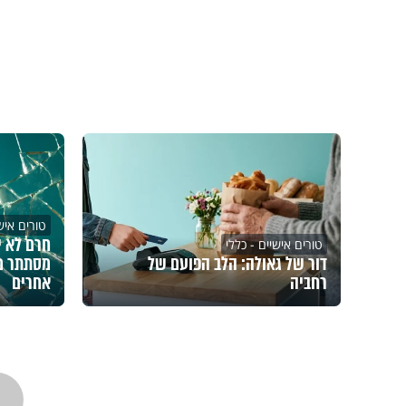
טורים אישי
חרם לא י
טורים אישיים - כללי
דור של גאולה: הלב הפועם של
מסתתר מ
רחביה
אחרים