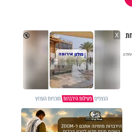
חת
X
🔇
חידה
הנצפים
פעילות הידברות
תוכניות הערוץ