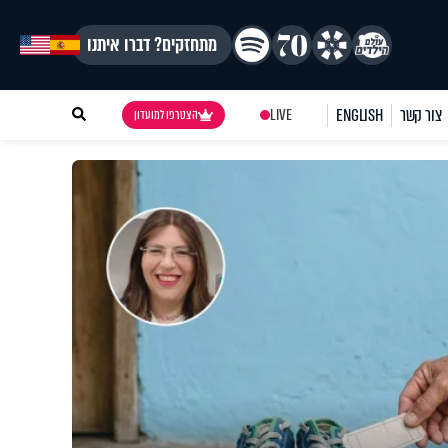
מתחזקים? דברו איתנו
צור קשר
ENGLISH
LIVE
הצטרפו למועדון