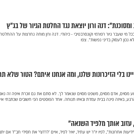
מסוכנת": דנה ורון יוצאת נגד החלטת הגיור של בג"ץ
ל מי שעבר גיור רפורמי וקונסרבטיבי - כיהודי. דנה ורון מוחה נחרצות על ההחלטה
נכון לעסוק בדיני נפשות". צפו
ינו בלי הזיכרונות שלנו, ומה אנחנו איתם? הטור שלא תר
וע מסוים, אדם מסוים, משפט מסוים שנאמר לך. לא סתם את גם זוכרת איפה זה נאמ
רגע, באיזה פינה בבית עמדת ובאיזו תנוחה. אחד הפוסטים הכי חשובים שכתבתי אי
ד, עזוב אותך מלפיד השנאה"
יעות אחרונות", לפיו יו"ר יש עתיד, יאיר לפיד, איים 'לרדוף' את חסידי חב"ד אם יתמ