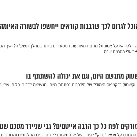
אוכל לגרום לכך שרבבות קוראים ייחשפו לבשורה האיומה
ר לקוראיו על אסונות? מהם המאורעות המסעירים ביותר במהלך תשע"ח? ואיך הם
 אריאלי מסכמת שנה
טוק מתגשם היום, וגם את יכולה להשתתף בו
קשטוק ב"קמפוס היהודי" של הידברות נפתחת היום, ומגשימה לדבורי חלום. אולי ה
ורקים לפח כל כך הרבה אייטמים? גבי שניידר מסכם שנה
בוסס על וידיאו "נזרק" לפח, בשל אי התאמתו לקריטריונים ההלכתיים והרוחניים. 