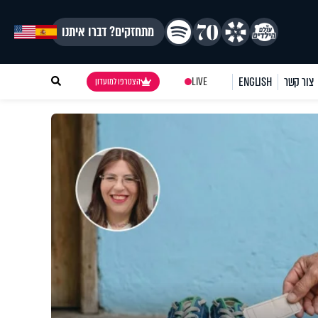
מתחזקים? דברו איתנו
צור קשר
ENGLISH
LIVE
הצטרפו למועדון