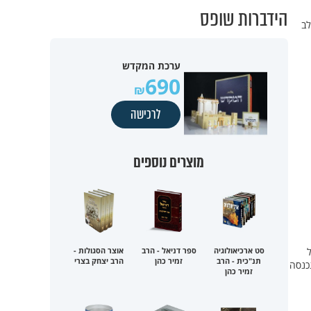
הידברות שופס
לב
ערכת המקדש
690
לרכישה
מוצרים נוספים
ל
סט ארכיאולוגיה
ספר דניאל - הרב
אוצר הסגולות -
תנ"כית - הרב
זמיר כהן
הרב יצחק בצרי
כנסה
זמיר כהן