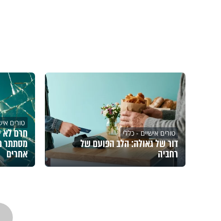
טורים אישי
חרם לא י
טורים אישיים - כללי
דור של גאולה: הלב הפועם של
מסתתר מ
רחביה
אחרים