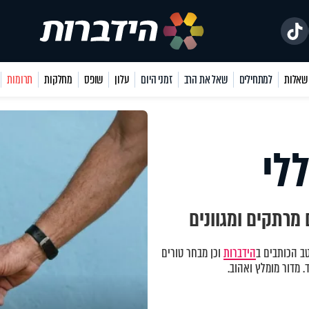
למתחילים
שאל את הרב
זמני היום
עלון
שופס
מחלקות
תרומות
לי
מרתקים ומגוונים
ב הכותבים ב
הידברות
וכן מבחר טורים
 מדור מומלץ ואהוב.