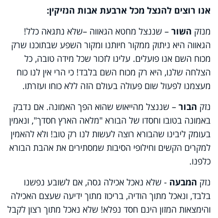
אנו רוצים להנצל מכל ארבעת אבות הנזיקין:
מנזק
השור
– שננצל מחטא הגאווה –שלא נתגאה כלל!
הגאווה היא ניתוק ממקור חיותנו ומקור השפע שבתוכנו שרק
מכוח השם אנו פועלים. עלינו לזכור שכל מידה טובה, כל
הצלחה שלנו, היא רק מכוח השם בלבד! כי הרי אין לנו כוח
מעצמנו לפעול שום פעולה בעולם הזה ללא כוחו ועזרתו.
נזק
הבור
– שננצל מהייאוש שהוא הפך האמונה. אם נדבק
באמונה בטובו וחסדו של הבורא "מלאה הארץ חסדך", ונאמין
בעומק ליבינו שהבורא רוצה לעשות לנו רק טוב! ולא להאמין
למקרים הקשים וחילופי הסיבות שמסתירים את אהבת הבורא
כלפנו.
נזק
המבעה
- שלא נאכל אכילה גסה, אם לשובע נפשנו
בלבד, ונאכל מתוך הודיה, בריכוז מתוך ידיעה שעצם האכילה
והימצאות המזון הינם חסד נפלא! שלא נאכל מתוך רצון לקבל