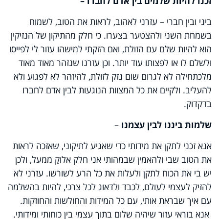
זכנו להיות שלמים בין אדם לחברו –
ביני ובין חברי – עזרני לאהוב, לראות את הטוב, לשמוח
בשמחת השני ולהצטער בצערו. כי חלק מהתיקון של הנזיקין
הוא להיות שלם עם הזולת, ואם הזקתי למישהו עזור לי לפייסו
ולשלם לו או לפצותו עוד יותר. וכן עזרנו שנזהר מאוד מאוד
מלכתחילה לא לגרום שום נזק לזולת, להיזהר לא לפגוע ולא
להעליב. ולקיים את כל המצוות הנוגעות לבין אדם לחברו
בדקדוק.
שלמות ביננו לבין עצמנו
–
אנא זכני לתקן את מידותי כדי שאגיע לתיקוני, שאזכה לראות
את הטוב שבי ולהאמין שבמהותי אני חלק אלוקַ ממעל, ולכן
יש בי את הכוח לתקן ולעלות את כל הרע לשורשו. עזרני לא
להזיק לעצמי לעולם, לכבד ולדאוג לכל צרכי, להיות בהשלמה
עם איך שבראת אותי, עם כל המידות והחולשות והחוזקות.
אנא בוראי עזור שיהיה שלום בתוך עצמי בין כוחותי ומידותי.