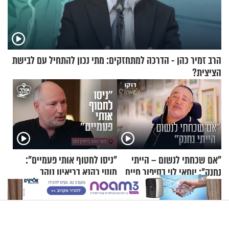
הרב זמיר כהן - הדרכה למתחזקים: מתי נכון להתחיל עם לבישת
הציצית?
"אם שכחתי לנשום – הייתי
"ניסו לחטוף אותי פעמיים":
נחנק": יוחאי לוי בסיפור חיים
מוטי כהנא בריאיון נוקב
X
מעורר השראה