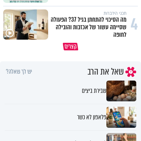
תכני הידברות
4
מה הסיכוי להתחתן בגיל 37? הפעולה
שסיימה עשור של אכזבות והובילה
לחופה
קצרים
מדוע האמונה נמשלה למלח?
גם ׳הרע׳ זה הרחמים של בורא ע
שאל את הרב
יש לך שאלה?
שבירת ביצים
פלאפון לא כשר