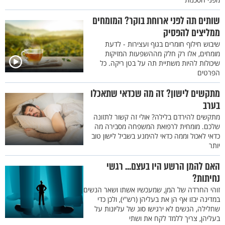
שותים תה לפני ארוחת בוקר? המומחים
ממליצים להפסיק
שיבוש חילוף חומרים בגוף ועצירות - לדעת
מומחים, אלו רק חלק מההשפעות המזיקות
שיכולות להיות משתיית תה על בטן ריקה. כל
הפרטים
מתקשים לישון? זה מה שכדאי שתאכלו
בערב
מתקשים להירדם בלילה? אולי זה קשור לתזונה
שלכם. מומחית לרפואת המשפחה מסבירה מה
כדאי לאכול וממה כדאי להימנע בשביל לישון טוב
יותר
האם להמן הרשע היו בעצם... רגשי
נחיתות?
זוהי החרדה של המן, שמעכשיו אשתו ושאר הנשים
במדינה יבזו אף הן את בעליהן (רש"י), ולכן כדי
שחלילה, הנשים לא ירגישו סוג של עליונות על
בעליהן, צריך ללמד לקח את ושתי