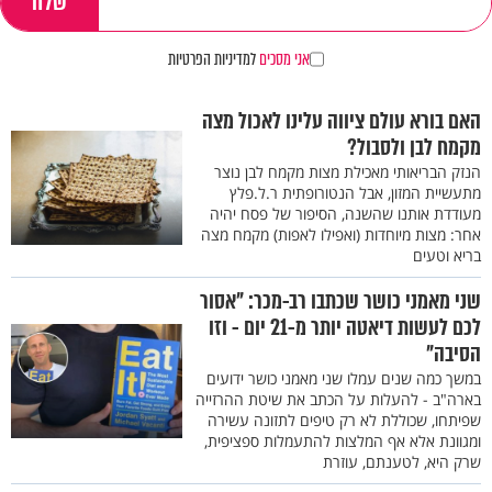
אני מסכים
למדיניות הפרטיות
האם בורא עולם ציווה עלינו לאכול מצה
מקמח לבן ולסבול?
הנזק הבריאותי מאכילת מצות מקמח לבן נוצר
מתעשיית המזון, אבל הנטורופתית ר.ל.פלץ
מעודדת אותנו שהשנה, הסיפור של פסח יהיה
אחר: מצות מיוחדות (ואפילו לאפות) מקמח מצה
בריא וטעים
שני מאמני כושר שכתבו רב-מכר: "אסור
לכם לעשות דיאטה יותר מ-21 יום - וזו
הסיבה"
במשך כמה שנים עמלו שני מאמני כושר ידועים
בארה"ב - להעלות על הכתב את שיטת ההרזייה
שפיתחו, שכוללת לא רק טיפים לתזונה עשירה
ומגוונת אלא אף המלצות להתעמלות ספציפית,
שרק היא, לטענתם, עוזרת