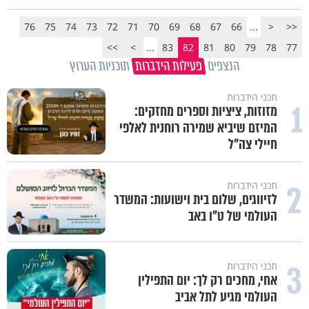
76
75
74
73
72
71
70
69
68
67
66
...
<
<<
>>
>
...
83
82
81
80
79
78
77
הנצפים
פעילות הידברות
תוכניות הערוץ
תכני הידברות
1
מזוזות, ציציות וספרים מחזקים:
המיזם שיביא שמירה רוחנית לאלפי
חיילי צה"ל
2
תכני הידברות
לזיווגים, שלום בית וישועות: המשדר
העולמי של ט"ו באב
3
תכני הידברות
אחי, מחכים רק לך: יום התפילין
העולמי מגיע לתל אביב