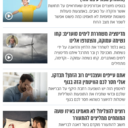
בגופינו מיוצרים אנדורפינים שאחראיים על תחושת
אושר והקלה על כאבים. באמצעות פעולות
פשוטות יומיומיות לא תאמינו כמה פשוט אפשר
לשפר את מצב הרוח
מדיטציה משחררת לימים סוערים: קחו
נשימה עמוקה, והצטרפו אלינו
בואו נלמד לשחרר את הלחץ והדאגה על ידי
נשימות. מוכנים? רן ובר מתרגל איתנו מדיטציה
לימים מאתגרים. קחו נשימה עמוקה - וקדימה,
מתחילים
אתם עייפים ועצבניים רוב הזמן? תבדקו.
אולי חסר לכם הוויטמין הזה בגוף
לוויטמין הזה יש השפעה רחבת היקף על הבריאות
שלכם וכדאי שתכירו את התופעות השליליות
שיכולות להיווצר כשהוא חסר לכם בגוף
רוצים להצליח? לא תאמינו באיזו שעה
המומחים ממליצים להתעורר
חשוב להתעורר מוקדם בשל דאגה לבריאות