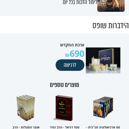
לימוד הלכות בכל יום
הידברות שופס
ערכת המקדש
690
לרכישה
מוצרים נוספים
סט ארכיאולוגיה תנ"כית -
ספר דניאל - הרב זמיר
אוצר הסגולות - הרב