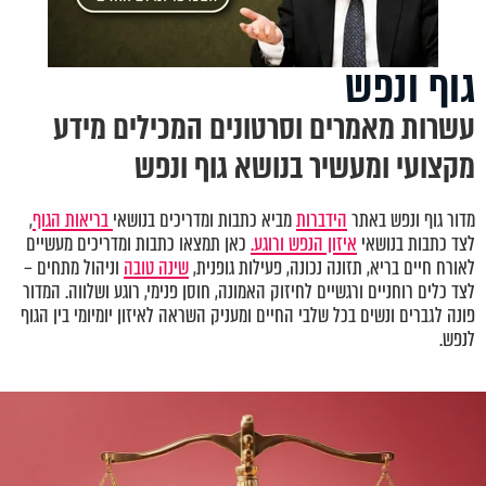
גוף ונפש
עשרות מאמרים וסרטונים המכילים מידע
מקצועי ומעשיר בנושא גוף ונפש
מדור גוף ונפש באתר
הידברות
מביא כתבות ומדריכים בנושאי
בריאות הגוף
,
לצד כתבות בנושאי
איזון הנפש ורוגע.
כאן תמצאו כתבות ומדריכים מעשיים
לאורח חיים בריא, תזונה נכונה, פעילות גופנית,
שינה טובה
וניהול מתחים –
לצד כלים רוחניים ורגשיים לחיזוק האמונה, חוסן פנימי, רוגע ושלווה. המדור
פונה לגברים ונשים בכל שלבי החיים ומעניק השראה לאיזון יומיומי בין הגוף
לנפש.