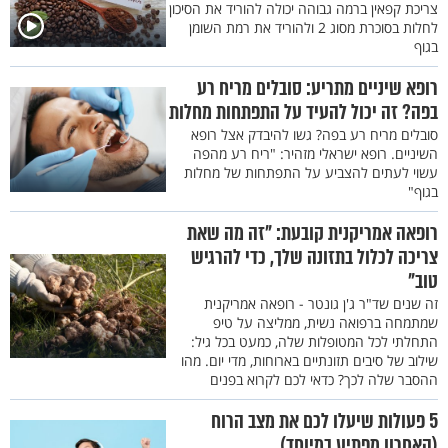
צריכת קפאין ברמה גבוהה יכולה להוריד את הסיכון
לחלות בסוכרת מסוג 2 ולהוריד את רמת השומן
בגוף
רופא שיניים מתריע: סובלים מריח רע
בפה? זה יכול להעיד על התפתחות מחלות
סובלים מריח רע בפה? גשו להיבדק אצל רופא
השיניים. רופא ישראלי מזהיר: "ריח רע מהפה
עשוי לעתים להצביע על התפתחות של מחלות
בגוף"
רופאה אמריקנית קובעת: "זה מה שאת
צריכה לכלול בתזונה שלך, כדי להרגיש
טוב"
זה שנים שד"ר ג'ן גונטר - רופאה אמריקנית
שמתמחה ברפואה נשית, ממליצה על טיפ
התחלתי לכל המטופלות שלה, כמעט בכל גיל:
שילוב של סיבים תזונתיים בארוחות, מדי יום. מהו
ההסבר שלה לכך? כדאי לכם לקרוא בפנים
5 פעולות שיעלו לכם את מצב הרוח
(האחרון מפתיע במיוחד)