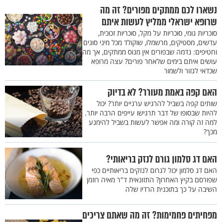
נשארו לכם ממתקים מפורים? זה מה
שרופא ישראלי ממליץ לעשות איתם
סוכריות גומי, סוכריות על מקל, סוכריות זכוכית,
עדשים, מסטיקים, מרשמלו, שוקולד מכל מיני סוגים
וחטיפים: נדמה שבפורים אין מנוס ממתקים, אך מה
עושים איתם בימים שלאחר פורים? עצה מרופא
שכדאי לגזור ולשמור
האם קפה באמת מעורר? לא בדיוק
שותים קפה בשביל להרגיש ערניים יותר? יכול
להיות שבסופו של דבר תרגישו עייפים הרבה יותר.
למה זה קורה ומה אפשר לעשות בשביל להימנע
מכך?
האם דג סלמון גורם לנזק בריאותי?
האם דג סלמון יכול לגרום לנזקים בריאותיים כפי
שפורסם בקיץ האחרון? התזונאית ד"ר מאיה רוזמן
השיבה על כך בתוכנית הרדיו שלה
מפחיתים פחמימות? זה מה שאתם צריכים