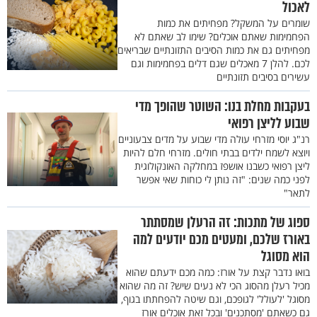
לאכול
שומרים על המשקל? מפחיתים את כמות
הפחמימות שאתם אוכלים? שימו לב שאתם לא
מפחיתים גם את כמות הסיבים התזונתיים שבריאים
לכם. להלן 7 מאכלים שגם דלים בפחמימות וגם
עשירים בסיבים תזונתיים
בעקבות מחלת בנו: השוטר שהופך מדי
שבוע לליצן רפואי
רנ"ג יוסי מזרחי עולה מדי שבוע על מדים צבעוניים
ויוצא לשמח ילדים בבתי חולים. מזרחי חלם להיות
ליצן רפואי כשבנו אושפז במחלקה האונקולוגית
לפני כמה שנים: "זה נותן לי כוחות שאי אפשר
לתאר"
ספוג של מתכות: זה הרעלן שמסתתר
באורז שלכם, ומעטים מכם יודעים למה
הוא מסוגל
בואו נדבר קצת על אורז: כמה מכם ידעתם שהוא
מכיל רעלן מהסוג הכי לא נעים שיש? זה מה שהוא
מסוגל 'לעולל' לגופכם, וגם שיטה להפחתתו בגוף,
גם כשאתם 'מסתכנים' ובכל זאת אוכלים אורז