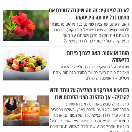
לא רק לפינוקיו: זה מה שיקרה לגופכם אם
תשתו בכל יום תה היביסקוס
האם ידעתם שהצמח שאתם כבר מזהים מתמונת
ילדותכם (וייקרא שמו בישראל היביסקוס) ושממנו
תלשתם את הקצה הלבן ושמתם על האף
כ'פינוקיו' - יכול לעזור לכם לרדת במשקל?
מותר או אסור: האם לצרוך פירות
בדיאטה?
שומרים על המשקל: ישנה המלצה להימנע
מאכילת פירות בשל כמויות הסוכר הגבוהות שהם
מכילים – האומנם? שימו לב
תזונאית אמריקנית ממליצה על טרנד חדש
להרזיה - אך מזהירה מפני הסכנות שבו
טרנד חדש כובש באחרונה את הרשתות
החברתיות, ולא מעט סלבס בארץ ובעולם מספרים
כי הוא עוזר לרדת במשקל: חומץ תפוחים. אז מה
הסיפור של הדיאטה הזו, והאם היא באמת עובדת?
תזונאית אמריקנית עושה 'סדר' בשמועות, ומזהירה
מפני הסכנות