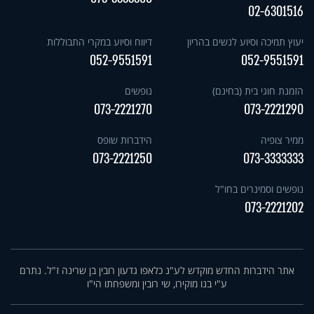
02-6301516
יעוץ תמיכה וסיוע לנשים בהריון
דיווח וסיוע במקרי התבוללות
052-9551591
052-9551591
הזמנת חוגי בית (בחינם)
נופשים
073-2221270
073-2221290
ממיר צופיה
הידברות שופס
073-2221250
073-3333333
נופשים וסמינרים בחו"ל
073-2221202
אתר הידברות החדש מוקדש לע"נ כלאפו גדעון רובין בן שרינה ז"ל. נתרם
ע"י בנו מוקירו, שי רובין ומשפחתו הי"ו