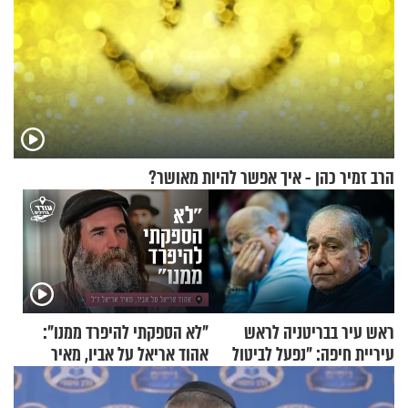
הרב זמיר כהן - איך אפשר להיות מאושר?
ראש עיר בבריטניה לראש
"לא הספקתי להיפרד ממנו":
עיריית חיפה: ״נפעל לביטול
אהוד אריאל על אביו, מאיר
ברית הערים התאומות״
אריאל ז"ל