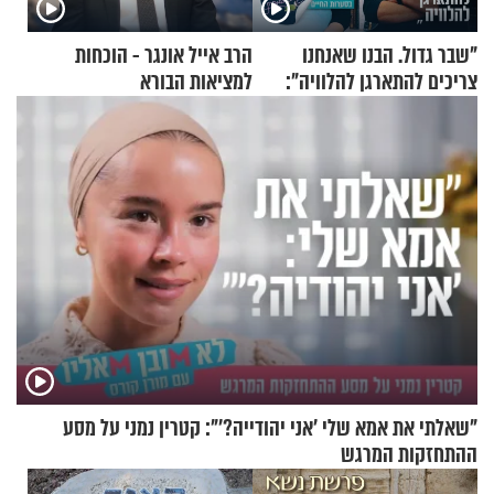
"שבר גדול. הבנו שאנחנו
הרב אייל אונגר - הוכחות
צריכים להתארגן להלוויה":
למציאות הבורא
זוגיות במבחן, הפעם עם מרים
וגד דנינו
"שאלתי את אמא שלי 'אני יהודייה?'": קטרין נמני על מסע
ההתחזקות המרגש