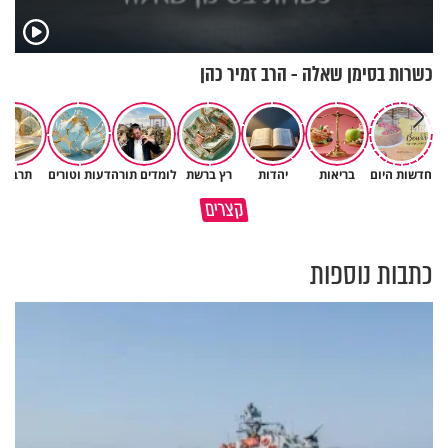
כשרות בסימן שאלה - הרב זמיר כהן
פגיעה עצמית וחרדות – איך
חדשות היום
בריאות
יהדות
רץ ברשת
לומדים תורה
דעות וטורים
תרבות
כל קושי שחווית היה ניסיון לרומם
מכילים את זה? זוגיות במבחן,
קצרים
אותך
הפעם עם יהודית ואלתר כהן
כתבות נוספות