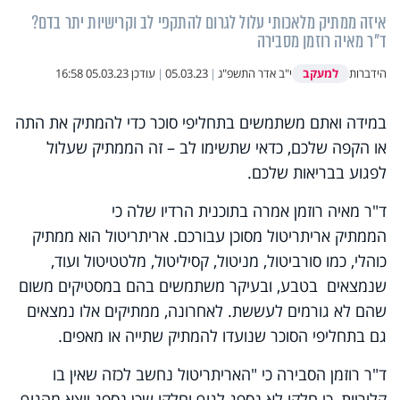
איזה ממתיק מלאכותי עלול לגרום להתקפי לב וקרישיות יתר בדם?
ד"ר מאיה רוזמן מסבירה
למעקב
הידברות
י"ב אדר התשפ"ג
|
05.03.23
|
עודכן
05.03.23 16:58
במידה ואתם משתמשים בתחליפי סוכר כדי להמתיק את התה
או הקפה שלכם, כדאי שתשימו לב – זה הממתיק שעלול
לפגוע בבריאות שלכם.
ד"ר מאיה רוזמן אמרה בתוכנית הרדיו שלה כי
הממתיק אריתריטול מסוכן עבורכם. אריתריטול הוא ממתיק
כוהלי, כמו סורביטול, מניטול, קסיליטול, מלטטיטול ועוד,
שנמצאים בטבע, ובעיקר משתמשים בהם במסטיקים משום
שהם לא גורמים לעששת. לאחרונה, ממתיקים אלו נמצאים
גם בתחליפי הסוכר שנועדו להמתיק שתייה או מאפים.
ד"ר רוזמן הסבירה כי "האריתריטול נחשב לכזה שאין בו
קלוריות, כי חלקו לא נספג לגוף וחלקו שכן נספג יוצא מהגוף