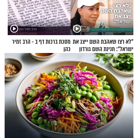
"לא רצו שאהבת השם ייצג את
מסכת ברכות דף ב - הרב זמיר
ישראל": חנינת השם גורדון
כהן
בריאיון מעורר השראה